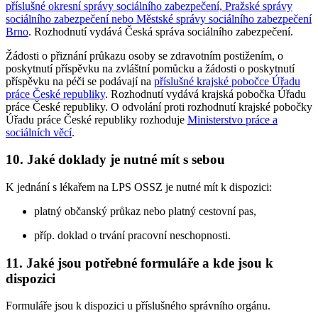
příslušné okresní správy sociálního zabezpečení, Pražské správy
sociálního zabezpečení nebo Městské správy sociálního zabezpečení
Brno
. Rozhodnutí vydává Česká správa sociálního zabezpečení.
Žádosti o přiznání průkazu osoby se zdravotním postižením, o
poskytnutí příspěvku na zvláštní pomůcku a žádosti o poskytnutí
příspěvku na péči se podávají na
příslušné krajské pobočce Úřadu
práce České republiky
. Rozhodnutí vydává krajská pobočka Úřadu
práce České republiky. O odvolání proti rozhodnutí krajské pobočky
Úřadu práce České republiky rozhoduje
Ministerstvo práce a
sociálních věcí
.
10. Jaké doklady je nutné mít s sebou
K jednání s lékařem na LPS OSSZ je nutné mít k dispozici:
platný občanský průkaz nebo platný cestovní pas,
příp. doklad o trvání pracovní neschopnosti.
11. Jaké jsou potřebné formuláře a kde jsou k
dispozici
Formuláře jsou k dispozici u příslušného správního orgánu.