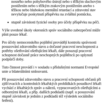
nosného nebo pohybového ústrojí nebo s těžkým sluchovým
postižením nebo s těžkým zrakovým postižením anebo s
těžkou nebo hlubokou mentální retardací a zdravotní stav
nevylučuje poskytnutí příspěvku na zvláštní pomůcku,
stupně závislosti fyzické osoby pro účely příspěvku na péči.
Výše uvedené úkoly okresních správ sociálního zabezpečení může
plnit pouze lékař.
Pro účely nemocenského pojištění provádějí kontrolu správnosti
posuzování zdravotního stavu a dočasné pracovní neschopnosti a
potřeby ošetřování ošetřujícími lékaři, dále posuzují pracovní
schopnost dočasně práce neschopných pojištěnců po uplynutí
podpůrčí doby.
Tuto činnost provádí i v souladu s příslušnými normami Evropské
unie a bilaterálními smlouvami.
Při posuzování zdravotního stavu a pracovní schopnosti občanů při
zjišťovacích a kontrolních lékařských prohlídkách posudkoví lékaři
vychází z lékařských zpráv a nálezů, vypracovaných ošetřujícími a
odbornými lékaři, a příp. dalších podkladů (např. u posuzování
stupně závislosti je jedním z podkladů též výsledek sociálního
šetření).