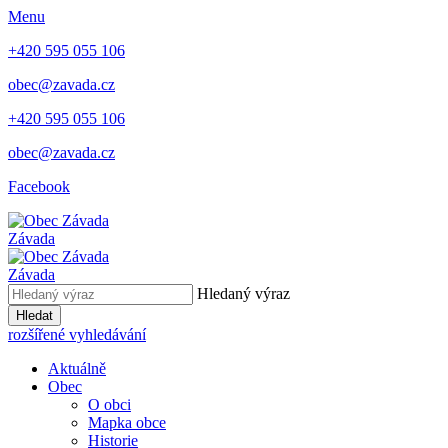
Menu
+420 595 055 106
obec@zavada.cz
+420 595 055 106
obec@zavada.cz
Facebook
Závada
Závada
Hledaný výraz
Hledat
rozšířené vyhledávání
Aktuálně
Obec
O obci
Mapka obce
Historie