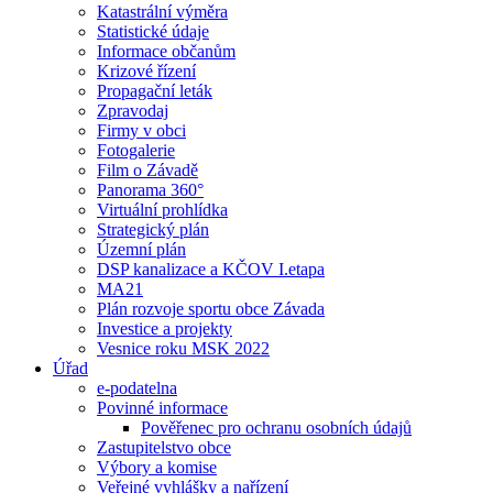
Katastrální výměra
Statistické údaje
Informace občanům
Krizové řízení
Propagační leták
Zpravodaj
Firmy v obci
Fotogalerie
Film o Závadě
Panorama 360°
Virtuální prohlídka
Strategický plán
Územní plán
DSP kanalizace a KČOV I.etapa
MA21
Plán rozvoje sportu obce Závada
Investice a projekty
Vesnice roku MSK 2022
Úřad
e-podatelna
Povinné informace
Pověřenec pro ochranu osobních údajů
Zastupitelstvo obce
Výbory a komise
Veřejné vyhlášky a nařízení