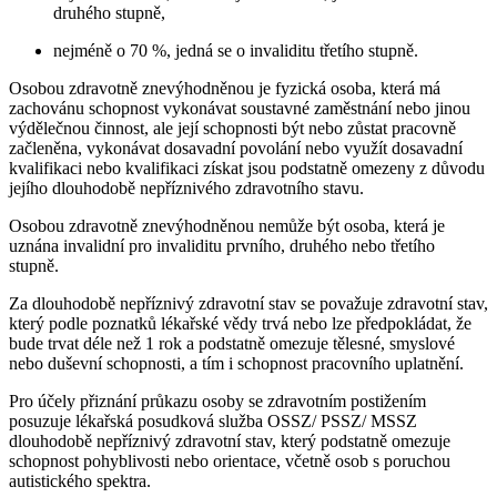
druhého stupně,
nejméně o 70 %, jedná se o invaliditu třetího stupně.
Osobou zdravotně znevýhodněnou je fyzická osoba, která má
zachovánu schopnost vykonávat soustavné zaměstnání nebo jinou
výdělečnou činnost, ale její schopnosti být nebo zůstat pracovně
začleněna, vykonávat dosavadní povolání nebo využít dosavadní
kvalifikaci nebo kvalifikaci získat jsou podstatně omezeny z důvodu
jejího dlouhodobě nepříznivého zdravotního stavu.
Osobou zdravotně znevýhodněnou nemůže být osoba, která je
uznána invalidní pro invaliditu prvního, druhého nebo třetího
stupně.
Za dlouhodobě nepříznivý zdravotní stav se považuje zdravotní stav,
který podle poznatků lékařské vědy trvá nebo lze předpokládat, že
bude trvat déle než 1 rok a podstatně omezuje tělesné, smyslové
nebo duševní schopnosti, a tím i schopnost pracovního uplatnění.
Pro účely přiznání průkazu osoby se zdravotním postižením
posuzuje lékařská posudková služba OSSZ/ PSSZ/ MSSZ
dlouhodobě nepříznivý zdravotní stav, který podstatně omezuje
schopnost pohyblivosti nebo orientace, včetně osob s poruchou
autistického spektra.