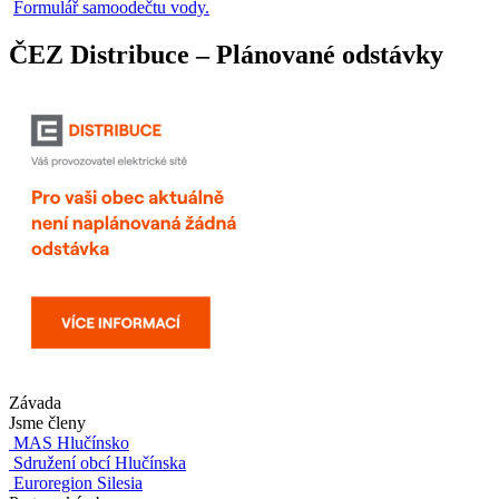
Formulář samoodečtu vody.
ČEZ Distribuce – Plánované odstávky
Závada
Jsme členy
MAS Hlučínsko
Sdružení obcí Hlučínska
Euroregion Silesia