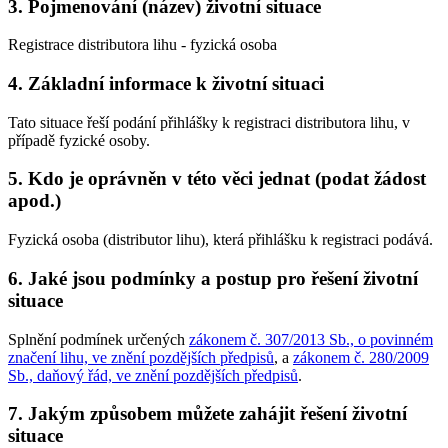
3. Pojmenování (název) životní situace
Registrace distributora lihu - fyzická osoba
4. Základní informace k životní situaci
Tato situace řeší podání přihlášky k registraci distributora lihu, v
případě fyzické osoby.
5. Kdo je oprávněn v této věci jednat (podat žádost
apod.)
Fyzická osoba (distributor lihu), která přihlášku k registraci podává.
6. Jaké jsou podmínky a postup pro řešení životní
situace
Splnění podmínek určených
zákonem č. 307/2013 Sb., o povinném
značení lihu, ve znění pozdějších předpisů
, a
zákonem č. 280/2009
Sb., daňový řád, ve znění pozdějších předpisů
.
7. Jakým způsobem můžete zahájit řešení životní
situace