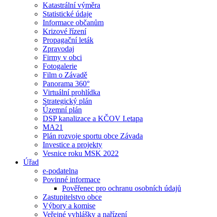
Katastrální výměra
Statistické údaje
Informace občanům
Krizové řízení
Propagační leták
Zpravodaj
Firmy v obci
Fotogalerie
Film o Závadě
Panorama 360°
Virtuální prohlídka
Strategický plán
Územní plán
DSP kanalizace a KČOV I.etapa
MA21
Plán rozvoje sportu obce Závada
Investice a projekty
Vesnice roku MSK 2022
Úřad
e-podatelna
Povinné informace
Pověřenec pro ochranu osobních údajů
Zastupitelstvo obce
Výbory a komise
Veřejné vyhlášky a nařízení