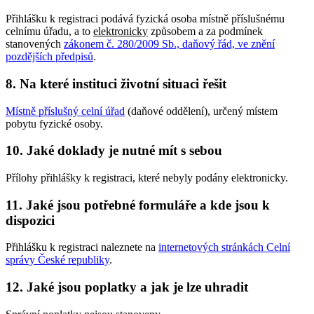
Přihlášku k registraci podává fyzická osoba místně příslušnému
celnímu úřadu, a to
elektronicky
způsobem a za podmínek
stanovených
zákonem č. 280/2009 Sb., daňový řád, ve znění
pozdějších předpisů
.
8. Na které instituci životní situaci řešit
Místně příslušný celní úřad
(daňové oddělení), určený místem
pobytu fyzické osoby.
10. Jaké doklady je nutné mít s sebou
Přílohy přihlášky k registraci, které nebyly podány elektronicky.
11. Jaké jsou potřebné formuláře a kde jsou k
dispozici
Přihlášku k registraci naleznete na
internetových stránkách Celní
správy České republiky
.
12. Jaké jsou poplatky a jak je lze uhradit