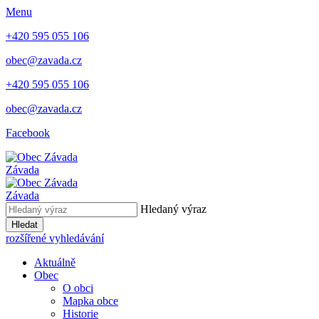
Menu
+420 595 055 106
obec@zavada.cz
+420 595 055 106
obec@zavada.cz
Facebook
Závada
Závada
Hledaný výraz
Hledat
rozšířené vyhledávání
Aktuálně
Obec
O obci
Mapka obce
Historie