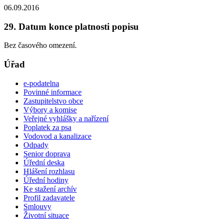
06.09.2016
29. Datum konce platnosti popisu
Bez časového omezení.
Úřad
e-podatelna
Povinné informace
Zastupitelstvo obce
Výbory a komise
Veřejné vyhlášky a nařízení
Poplatek za psa
Vodovod a kanalizace
Odpady
Senior doprava
Úřední deska
Hlášení rozhlasu
Úřední hodiny
Ke stažení archív
Profil zadavatele
Smlouvy
Životní situace