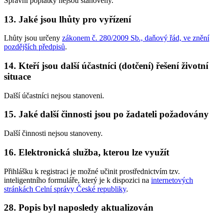
Správní poplatky nejsou stanoveny.
13. Jaké jsou lhůty pro vyřízení
Lhůty jsou určeny
zákonem č. 280/2009 Sb., daňový řád, ve znění
pozdějších předpisů
.
14. Kteří jsou další účastníci (dotčení) řešení životní
situace
Další účastníci nejsou stanoveni.
15. Jaké další činnosti jsou po žadateli požadovány
Další činnosti nejsou stanoveny.
16. Elektronická služba, kterou lze využít
Přihlášku k registraci je možné učinit prostřednictvím tzv.
inteligentního formuláře, který je k dispozici na
internetových
stránkách Celní správy České republiky
.
28. Popis byl naposledy aktualizován