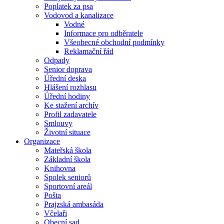
Poplatek za psa
Vodovod a kanalizace
Vodné
Informace pro odběratele
Všeobecné obchodní podmínky
Reklamační řád
Odpady
Senior doprava
Úřední deska
Hlášení rozhlasu
Úřední hodiny
Ke stažení archív
Profil zadavatele
Smlouvy
Životní situace
Organizace
Mateřská škola
Základní škola
Knihovna
Spolek seniorů
Sportovní areál
Pošta
Prajzská ambasáda
Včelaři
Obecní sad