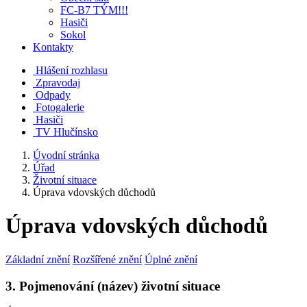
FC-B7 TÝM!!!
Hasiči
Sokol
Kontakty
Hlášení rozhlasu
Zpravodaj
Odpady
Fotogalerie
Hasiči
TV Hlučínsko
Úvodní stránka
Úřad
Životní situace
Úprava vdovských důchodů
Úprava vdovských důchodů
Základní znění
Rozšířené znění
Úplné znění
3. Pojmenování (název) životní situace