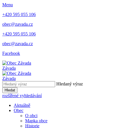
Menu
+420 595 055 106
obec@zavada.cz
+420 595 055 106
obec@zavada.cz
Facebook
Závada
Závada
Hledaný výraz
Hledat
rozšířené vyhledávání
Aktuálně
Obec
O obci
Mapka obce
Historie