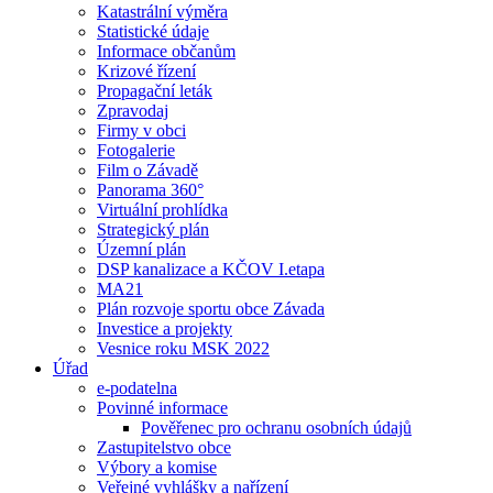
Katastrální výměra
Statistické údaje
Informace občanům
Krizové řízení
Propagační leták
Zpravodaj
Firmy v obci
Fotogalerie
Film o Závadě
Panorama 360°
Virtuální prohlídka
Strategický plán
Územní plán
DSP kanalizace a KČOV I.etapa
MA21
Plán rozvoje sportu obce Závada
Investice a projekty
Vesnice roku MSK 2022
Úřad
e-podatelna
Povinné informace
Pověřenec pro ochranu osobních údajů
Zastupitelstvo obce
Výbory a komise
Veřejné vyhlášky a nařízení