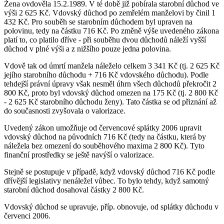
Žena ovdověla 15.2.1989. V té době již pobírala starobní důchod ve
výši 2 625 Kč. Vdovský důchod po zemřelém manželovi by činil 1
432 Kč. Pro souběh se starobním důchodem byl upraven na
polovinu, tedy na částku 716 Kč. Po změně výše uvedeného zákona
platí to, co platilo dříve - při souběhu dvou důchodů náleží vyšší
důchod v plné výši a z nižšího pouze jedna polovina.
Vdově tak od úmrtí manžela náleželo celkem 3 341 Kč (tj. 2 625 Kč
jejího starobního důchodu + 716 Kč vdovského důchodu). Podle
tehdejší právní úpravy však nesměl úhrn všech důchodů překročit 2
800 Kč, proto byl vdovský důchod omezen na 175 Kč (tj. 2 800 Kč
- 2 625 Kč starobního důchodu ženy). Tato částka se od přiznání až
do současnosti zvyšovala o valorizace.
Uvedený zákon umožňuje od červencové splátky 2006 upravit
vdovský důchod na původních 716 Kč (tedy na částku, která by
náležela bez omezení do souběhového maxima 2 800 Kč). Tyto
finanční prostředky se ještě navýší o valorizace.
Stejně se postupuje v případě, když vdovský důchod 716 Kč podle
dřívější legislativy nenáležel vůbec. To bylo tehdy, když samotný
starobní důchod dosahoval částky 2 800 Kč.
Vdovský důchod se upravuje, příp. obnovuje, od splátky důchodu v
červenci 2006.