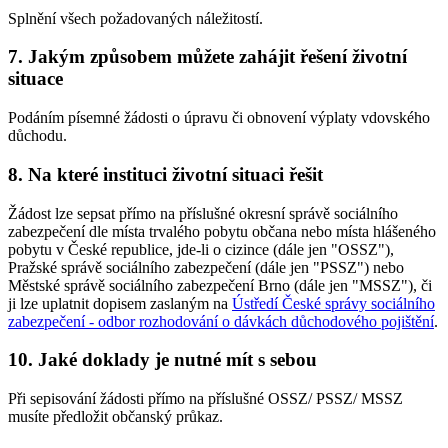
Splnění všech požadovaných náležitostí.
7. Jakým způsobem můžete zahájit řešení životní
situace
Podáním písemné žádosti o úpravu či obnovení výplaty vdovského
důchodu.
8. Na které instituci životní situaci řešit
Žádost lze sepsat přímo na příslušné okresní správě sociálního
zabezpečení dle místa trvalého pobytu občana nebo místa hlášeného
pobytu v České republice, jde-li o cizince (dále jen "OSSZ"),
Pražské správě sociálního zabezpečení (dále jen "PSSZ") nebo
Městské správě sociálního zabezpečení Brno (dále jen "MSSZ"), či
ji lze uplatnit dopisem zaslaným na
Ústředí České správy sociálního
zabezpečení - odbor rozhodování o dávkách důchodového pojištění
.
10. Jaké doklady je nutné mít s sebou
Při sepisování žádosti přímo na příslušné OSSZ/ PSSZ/ MSSZ
musíte předložit občanský průkaz.