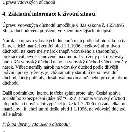
Úprava vdovských důchodů
4. Základní informace k životní situaci
Úpravu vdovských důchodů umožňuje § 82a zákona č. 155/1995
Sb., o důchodovém pojištění, ve znění pozdějších předpisů.
Nárok na úpravu vdovských důchodů mají podle tohoto zákona ty
ženy, jejichž manžel zemřel před 1.1.1996 a celkový úhrn dvou
důchodů, na které měly nárok (např. vdovského a starobního),
překračoval pevně stanovené maximum. Tyto ženy pak dostávaly
buď nižší vdovský důchod nebo na vdovský důchod vůbec neměly
nárok. Vůbec neměly nárok na vdovský důchod podle dřívější
právní úpravy ty ženy, jejichž samotný starobní nebo invalidní
důchod, který pobíraly, dosahoval maxima určeného pro úhrn dvou
důchodů.
Další podmínkou, kterou je třeba splnit proto, aby Česká správa
sociálního zabezpečení (dále též "ČSSZ") mohla vdovský důchod
přepočítat či nově začít vyplácet je, že k 1.7.2006 má žadatelka po
manželovi, k jehož úmrtí došlo před 1.1.1996, na vdovský důchod
stále nárok.
Příklad úpravy vdovského důchodu: