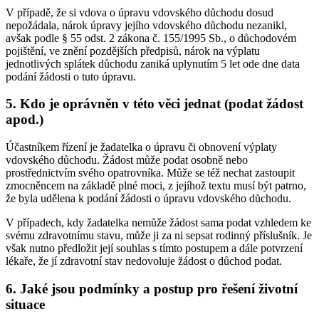
V případě, že si vdova o úpravu vdovského důchodu dosud
nepožádala, nárok úpravy jejího vdovského důchodu nezanikl,
avšak podle § 55 odst. 2 zákona č. 155/1995 Sb., o důchodovém
pojištění, ve znění pozdějších předpisů, nárok na výplatu
jednotlivých splátek důchodu zaniká uplynutím 5 let ode dne data
podání žádosti o tuto úpravu.
5. Kdo je oprávněn v této věci jednat (podat žádost
apod.)
Účastníkem řízení je žadatelka o úpravu či obnovení výplaty
vdovského důchodu. Žádost může podat osobně nebo
prostřednictvím svého opatrovníka. Může se též nechat zastoupit
zmocněncem na základě plné moci, z jejíhož textu musí být patrno,
že byla udělena k podání žádosti o úpravu vdovského důchodu.
V případech, kdy žadatelka nemůže žádost sama podat vzhledem ke
svému zdravotnímu stavu, může ji za ni sepsat rodinný příslušník. Je
však nutno předložit její souhlas s tímto postupem a dále potvrzení
lékaře, že jí zdravotní stav nedovoluje žádost o důchod podat.
6. Jaké jsou podmínky a postup pro řešení životní
situace