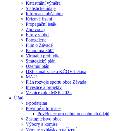
Katastrální výměra
Statistické údaje
Informace občanům
Krizové řízení
Propagační leták
Zpravodaj
Firmy v obci
Fotogalerie
Film o Závadě
Panorama 360°
Virtuální prohlídka
Strategický plán
Územní plán
DSP kanalizace a KČOV I.etapa
MA21
Plán rozvoje sportu obce Závada
Investice a projekty
Vesnice roku MSK 2022
Úřad
e-podatelna
Povinné informace
Pověřenec pro ochranu osobních údajů
Zastupitelstvo obce
Výbory a komise
Veřejné vyhlášky a nařízení