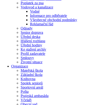
Poplatek za psa
Vodovod a kanalizace
Vodné
Informace pro odběratele
Všeobecné obchodní podmínky
Reklamační řád
Odpady
Senior doprava
Úřední deska
Hlášení rozhlasu
Úřední hodiny
Ke stažení archív
Profil zadavatele
Smlouvy
Životní situace
Organizace
Mateřská škola
Základní škola
Knihovna
Spolek seniorů
Sportovní areál
Pošta
Prajzská ambasáda
Včelaři
Obecní sad