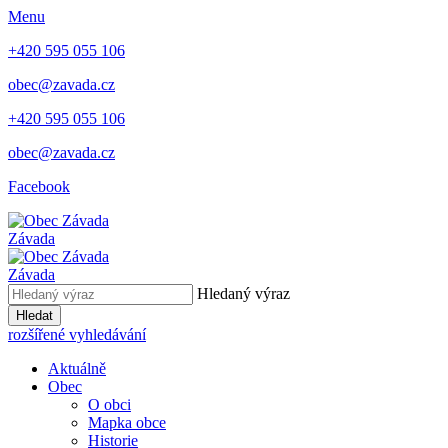
Menu
+420 595 055 106
obec@zavada.cz
+420 595 055 106
obec@zavada.cz
Facebook
Závada
Závada
Hledaný výraz
Hledat
rozšířené vyhledávání
Aktuálně
Obec
O obci
Mapka obce
Historie