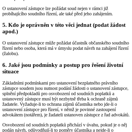
O ustanovení zástupce lze požádat soud nejen v rámci již
probíhajícího soudního řízení, ale také před jeho zahájením.
5. Kdo je oprávněn v této věci jednat (podat žádost
apod.)
O ustanovení zástupce může požádat účastník občanského soudního
řízení nebo osoba, která má v úmyslu podat návrh na zahájení řízení
(žalobu).
6. Jaké jsou podmínky a postup pro řešení životní
situace
Základními podmínkami pro ustanovení bezplatného právního
zástupce soudem jsou nutnost podání žádosti o ustanovení zástupce,
splnění předpokladů pro osvobození od soudních poplatků a
ustanovený zástupce musí být nezbytně třeba k ochraně zájmů
žadatele. Vyžaduje-li to ochrana zájmů účastníka nebo jde-li o
ustanovení zástupce pro řízení, v němž je povinné zastoupení
advokátem (notářem), je žadateli ustanoven zástupce z řad advokátů.
Osvobození od soudních poplatků přichází v úvahu, pokud je o něj
podán návrh, odůvodňují-li to poměry účastníka a nejde-li o