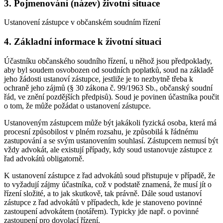
3. Pojmenování (název) životní situace
Ustanovení zástupce v občanském soudním řízení
4. Základní informace k životní situaci
Účastníku občanského soudního řízení, u něhož jsou předpoklady,
aby byl soudem osvobozen od soudních poplatků, soud na základě
jeho žádosti ustanoví zástupce, jestliže je to nezbytně třeba k
ochraně jeho zájmů (§ 30 zákona č. 99/1963 Sb., občanský soudní
řád, ve znění pozdějších předpisů). Soud je povinen účastníka poučit
o tom, že může požádat o ustanovení zástupce.
Ustanoveným zástupcem může být jakákoli fyzická osoba, která má
procesní způsobilost v plném rozsahu, je způsobilá k řádnému
zastupování a se svým ustanovením souhlasí. Zástupcem nemusí být
vždy advokát, ale existují případy, kdy soud ustanovuje zástupce z
řad advokátů obligatorně.
K ustanovení zástupce z řad advokátů soud přistupuje v případě, že
to vyžadují zájmy účastníka, což v podstatě znamená, že musí jít o
řízení složité, a to jak skutkově, tak právně. Dále soud ustanoví
zástupce z řad advokátů v případech, kde je stanoveno povinné
zastoupení advokátem (notářem). Typicky jde např. o povinné
zastoupení pro dovolací řízení.