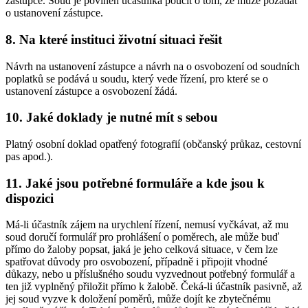
zástupce. Soud je povinen účastníka poučit o tom, že může požádat
o ustanovení zástupce.
8. Na které instituci životní situaci řešit
Návrh na ustanovení zástupce a návrh na o osvobození od soudních
poplatků se podává u soudu, který vede řízení, pro které se o
ustanovení zástupce a osvobození žádá.
10. Jaké doklady je nutné mít s sebou
Platný osobní doklad opatřený fotografií (občanský průkaz, cestovní
pas apod.).
11. Jaké jsou potřebné formuláře a kde jsou k
dispozici
Má-li účastník zájem na urychlení řízení, nemusí vyčkávat, až mu
soud doručí formulář pro prohlášení o poměrech, ale může buď
přímo do žaloby popsat, jaká je jeho celková situace, v čem lze
spatřovat důvody pro osvobození, případně i připojit vhodné
důkazy, nebo u příslušného soudu vyzvednout potřebný formulář a
ten již vyplněný přiložit přímo k žalobě. Čeká-li účastník pasivně, až
jej soud vyzve k doložení poměrů, může dojít ke zbytečnému