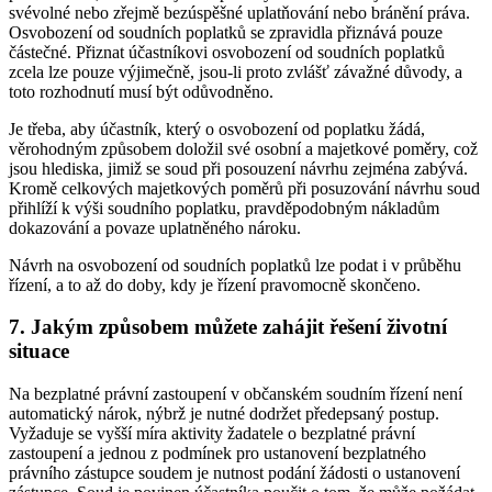
svévolné nebo zřejmě bezúspěšné uplatňování nebo bránění práva.
Osvobození od soudních poplatků se zpravidla přiznává pouze
částečné. Přiznat účastníkovi osvobození od soudních poplatků
zcela lze pouze výjimečně, jsou-li proto zvlášť závažné důvody, a
toto rozhodnutí musí být odůvodněno.
Je třeba, aby účastník, který o osvobození od poplatku žádá,
věrohodným způsobem doložil své osobní a majetkové poměry, což
jsou hlediska, jimiž se soud při posouzení návrhu zejména zabývá.
Kromě celkových majetkových poměrů při posuzování návrhu soud
přihlíží k výši soudního poplatku, pravděpodobným nákladům
dokazování a povaze uplatněného nároku.
Návrh na osvobození od soudních poplatků lze podat i v průběhu
řízení, a to až do doby, kdy je řízení pravomocně skončeno.
7. Jakým způsobem můžete zahájit řešení životní
situace
Na bezplatné právní zastoupení v občanském soudním řízení není
automatický nárok, nýbrž je nutné dodržet předepsaný postup.
Vyžaduje se vyšší míra aktivity žadatele o bezplatné právní
zastoupení a jednou z podmínek pro ustanovení bezplatného
právního zástupce soudem je nutnost podání žádosti o ustanovení