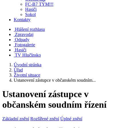
FC-B7 TÝM!!!
Hasiči
Sokol
Kontakty
Hlášení rozhlasu
Zpravodaj
Odpady
Fotogalerie
Hasiči
TV Hlučínsko
Úvodní stránka
Úřad
Životní situace
Ustanovení zástupce v občanském soudním...
Ustanovení zástupce v
občanském soudním řízení
Základní znění
Rozšířené znění
Úplné znění