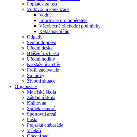
Poplatek za psa
Vodovod a kanalizace
Vodné
Informace pro odběratele
Všeobecné obchodní podmínky
Reklamační řád
Odpady
Senior doprava
Úřední deska
Hlášení rozhlasu
Úřední hodiny
Ke stažení archív
Profil zadavatele
Smlouvy
Životní situace
Organizace
Mateřská škola
Základní škola
Knihovna
Spolek seniorů
Sportovní areál
Pošta
Prajzská ambasáda
Včelaři
Obecní sad