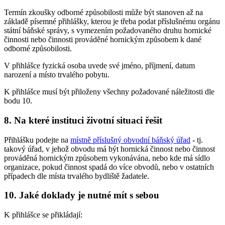
Termín zkoušky odborné způsobilosti může být stanoven až na
základě písemné přihlášky, kterou je třeba podat příslušnému orgánu
státní báňské správy, s vymezením požadovaného druhu hornické
činnosti nebo činnosti prováděné hornickým způsobem k dané
odborné způsobilosti.
V přihlášce fyzická osoba uvede své jméno, příjmení, datum
narození a místo trvalého pobytu.
K přihlášce musí být přiloženy všechny požadované náležitosti dle
bodu 10.
8. Na které instituci životní situaci řešit
Přihlášku podejte na
místně příslušný obvodní báňský úřad
- tj.
takový úřad, v jehož obvodu má být hornická činnost nebo činnost
prováděná hornickým způsobem vykonávána, nebo kde má sídlo
organizace, pokud činnost spadá do více obvodů, nebo v ostatních
případech dle místa trvalého bydliště žadatele.
10. Jaké doklady je nutné mít s sebou
K přihlášce se přikládají: