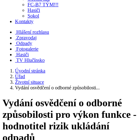
FC-B7 TÝM!!!
Hasiči
Sokol
Kontakty
Hlášení rozhlasu
Zpravodaj
Odpady
Fotogalerie
Hasiči
TV Hlučínsko
Úvodní stránka
Úřad
Životní situace
Vydání osvědčení o odborné způsobilosti...
Vydání osvědčení o odborné
způsobilosti pro výkon funkce -
hodnotitel rizik ukládání
odpadů