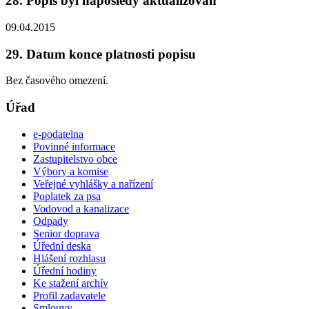
28. Popis byl naposledy aktualizován
09.04.2015
29. Datum konce platnosti popisu
Bez časového omezení.
Úřad
e-podatelna
Povinné informace
Zastupitelstvo obce
Výbory a komise
Veřejné vyhlášky a nařízení
Poplatek za psa
Vodovod a kanalizace
Odpady
Senior doprava
Úřední deska
Hlášení rozhlasu
Úřední hodiny
Ke stažení archív
Profil zadavatele
Smlouvy