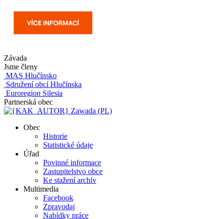
Závada
Jsme členy
MAS Hlučínsko
Sdružení obcí Hlučínska
Euroregion Silesia
Partnerská obec
Zawada (PL)
Obec
Historie
Statistické údaje
Úřad
Povinné informace
Zastupitelstvo obce
Ke stažení archív
Multimedia
Facebook
Zpravodaj
Nabídky práce