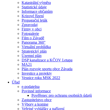
Katastrální výměra
Statistické údaje
Informace občanům
Krizové řízení
Propagační leták
Zpravodaj
Firmy v obci
Fotogalerie
Film o Závadě
Panorama 360°
Virtuální prohlídka
Strategický plán
Územní plán
DSP kanalizace a KČOV I.etapa
MA21
Plán rozvoje sportu obce Závada
Investice a projekty
Vesnice roku MSK 2022
Úřad
e-podatelna
Povinné informace
Pověřenec pro ochranu osobních údajů
Zastupitelstvo obce
Výbory a komise
Veřejné vyhlášky a nařízení