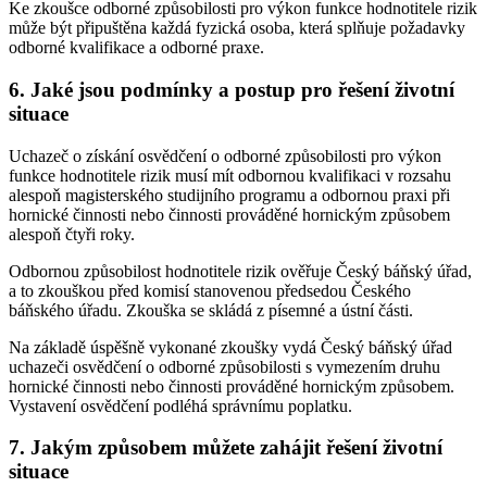
Ke zkoušce odborné způsobilosti pro výkon funkce hodnotitele rizik
může být připuštěna každá fyzická osoba, která splňuje požadavky
odborné kvalifikace a odborné praxe.
6. Jaké jsou podmínky a postup pro řešení životní
situace
Uchazeč o získání osvědčení o odborné způsobilosti pro výkon
funkce hodnotitele rizik musí mít odbornou kvalifikaci v rozsahu
alespoň magisterského studijního programu a odbornou praxi při
hornické činnosti nebo činnosti prováděné hornickým způsobem
alespoň čtyři roky.
Odbornou způsobilost hodnotitele rizik ověřuje Český báňský úřad,
a to zkouškou před komisí stanovenou předsedou Českého
báňského úřadu. Zkouška se skládá z písemné a ústní části.
Na základě úspěšně vykonané zkoušky vydá Český báňský úřad
uchazeči osvědčení o odborné způsobilosti s vymezením druhu
hornické činnosti nebo činnosti prováděné hornickým způsobem.
Vystavení osvědčení podléhá správnímu poplatku.
7. Jakým způsobem můžete zahájit řešení životní
situace