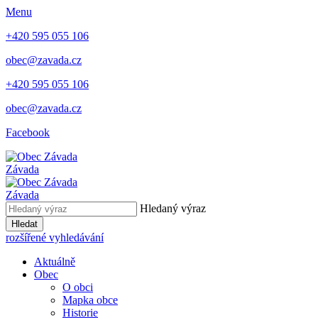
Menu
+420 595 055 106
obec@zavada.cz
+420 595 055 106
obec@zavada.cz
Facebook
Závada
Závada
Hledaný výraz
Hledat
rozšířené vyhledávání
Aktuálně
Obec
O obci
Mapka obce
Historie