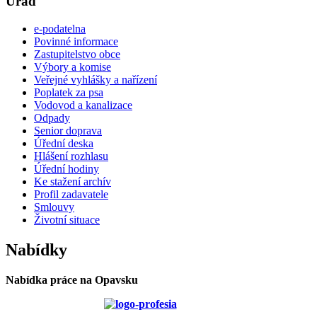
Úřad
e-podatelna
Povinné informace
Zastupitelstvo obce
Výbory a komise
Veřejné vyhlášky a nařízení
Poplatek za psa
Vodovod a kanalizace
Odpady
Senior doprava
Úřední deska
Hlášení rozhlasu
Úřední hodiny
Ke stažení archív
Profil zadavatele
Smlouvy
Životní situace
Nabídky
Nabídka práce na Opavsku