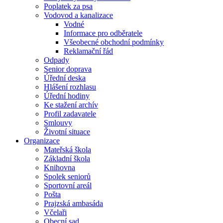
Poplatek za psa
Vodovod a kanalizace
Vodné
Informace pro odběratele
Všeobecné obchodní podmínky
Reklamační řád
Odpady
Senior doprava
Úřední deska
Hlášení rozhlasu
Úřední hodiny
Ke stažení archív
Profil zadavatele
Smlouvy
Životní situace
Organizace
Mateřská škola
Základní škola
Knihovna
Spolek seniorů
Sportovní areál
Pošta
Prajzská ambasáda
Včelaři
Obecní sad