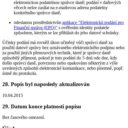
elektronickou podatelnou správce daně; podání v daňových
věcech nelze zasílat na e-mailovou adresu podatelny
konkrétního správce daně,
odeslanou prostřednictvím
aplikace "Elektronická podání pro
Finanční správu (EPO)"
s ověřením identity podatele
způsobem, kterým se lze přihlásit do jeho datové schránky.
Účinky podání má rovněž úkon učiněný vůči správci daně za
použití datové zprávy bez uznávaného elektronického podpisu nebo
za použití jiných přenosových technik, které je správce daně
způsobilý přijmout, pokud je toto podání do 5 dnů ode dne, kdy
došlo správci daně, potvrzeno nebo opakováno některým z výše
uvedených způsobů elektronické komunikace, nebo písemně, popř.
ústně do protokolu.
28. Popis byl naposledy aktualizován
10.04.2015
29. Datum konce platnosti popisu
Bez časového omezení.