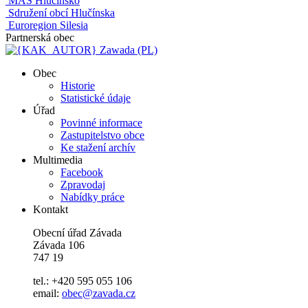
MAS Hlučínsko
Sdružení obcí Hlučínska
Euroregion Silesia
Partnerská obec
Zawada (PL)
Obec
Historie
Statistické údaje
Úřad
Povinné informace
Zastupitelstvo obce
Ke stažení archív
Multimedia
Facebook
Zpravodaj
Nabídky práce
Kontakt
Obecní úřad Závada
Závada 106
747 19
tel.: +420 595 055 106
email:
obec@zavada.cz