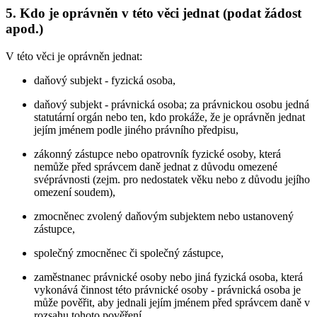
5. Kdo je oprávněn v této věci jednat (podat žádost
apod.)
V této věci je oprávněn jednat:
daňový subjekt - fyzická osoba,
daňový subjekt - právnická osoba; za právnickou osobu jedná
statutární orgán nebo ten, kdo prokáže, že je oprávněn jednat
jejím jménem podle jiného právního předpisu,
zákonný zástupce nebo opatrovník fyzické osoby, která
nemůže před správcem daně jednat z důvodu omezené
svéprávnosti (zejm. pro nedostatek věku nebo z důvodu jejího
omezení soudem),
zmocněnec zvolený daňovým subjektem nebo ustanovený
zástupce,
společný zmocněnec či společný zástupce,
zaměstnanec právnické osoby nebo jiná fyzická osoba, která
vykonává činnost této právnické osoby - právnická osoba je
může pověřit, aby jednali jejím jménem před správcem daně v
rozsahu tohoto pověření,