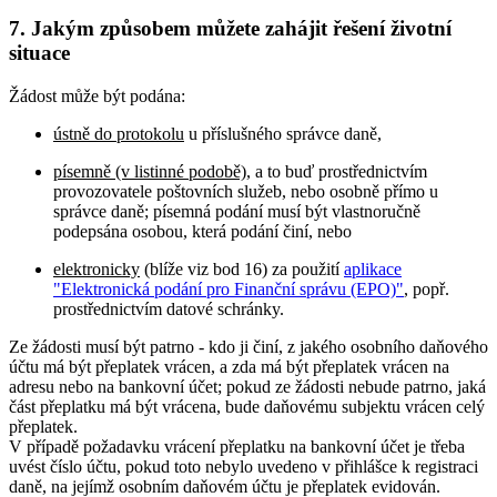
7. Jakým způsobem můžete zahájit řešení životní
situace
Žádost může být podána:
ústně do protokolu
u příslušného správce daně,
písemně (v listinné podobě)
, a to buď prostřednictvím
provozovatele poštovních služeb, nebo osobně přímo u
správce daně; písemná podání musí být vlastnoručně
podepsána osobou, která podání činí, nebo
elektronicky
(blíže viz bod 16) za použití
aplikace
"Elektronická podání pro Finanční správu (EPO)"
, popř.
prostřednictvím datové schránky.
Ze žádosti musí být patrno - kdo ji činí, z jakého osobního daňového
účtu má být přeplatek vrácen, a zda má být přeplatek vrácen na
adresu nebo na bankovní účet; pokud ze žádosti nebude patrno, jaká
část přeplatku má být vrácena, bude daňovému subjektu vrácen celý
přeplatek.
V případě požadavku vrácení přeplatku na bankovní účet je třeba
uvést číslo účtu, pokud toto nebylo uvedeno v přihlášce k registraci
daně, na jejímž osobním daňovém účtu je přeplatek evidován.