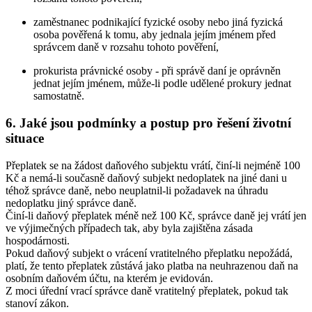
zaměstnanec podnikající fyzické osoby nebo jiná fyzická
osoba pověřená k tomu, aby jednala jejím jménem před
správcem daně v rozsahu tohoto pověření,
prokurista právnické osoby - při správě daní je oprávněn
jednat jejím jménem, může-li podle udělené prokury jednat
samostatně.
6. Jaké jsou podmínky a postup pro řešení životní
situace
Přeplatek se na žádost daňového subjektu vrátí, činí-li nejméně 100
Kč a nemá-li současně daňový subjekt nedoplatek na jiné dani u
téhož správce daně, nebo neuplatnil-li požadavek na úhradu
nedoplatku jiný správce daně.
Činí-li daňový přeplatek méně než 100 Kč, správce daně jej vrátí jen
ve výjimečných případech tak, aby byla zajištěna zásada
hospodárnosti.
Pokud daňový subjekt o vrácení vratitelného přeplatku nepožádá,
platí, že tento přeplatek zůstává jako platba na neuhrazenou daň na
osobním daňovém účtu, na kterém je evidován.
Z moci úřední vrací správce daně vratitelný přeplatek, pokud tak
stanoví zákon.