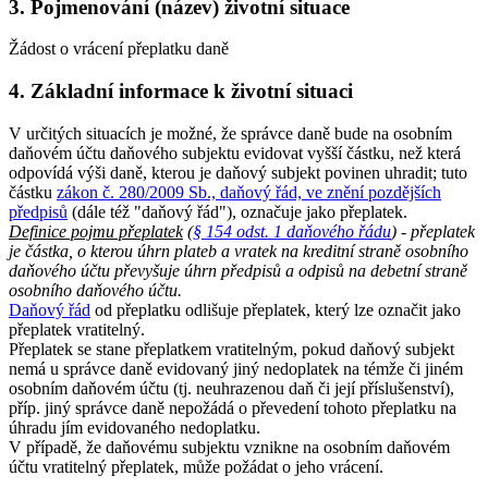
3. Pojmenování (název) životní situace
Žádost o vrácení přeplatku daně
4. Základní informace k životní situaci
V určitých situacích je možné, že správce daně bude na osobním
daňovém účtu daňového subjektu evidovat vyšší částku, než která
odpovídá výši daně, kterou je daňový subjekt povinen uhradit; tuto
částku
zákon č. 280/2009 Sb., daňový řád, ve znění pozdějších
předpisů
(dále též "daňový řád"), označuje jako přeplatek.
Definice pojmu přeplatek
(
§ 154 odst. 1 daňového řádu
) - přeplatek
je částka, o kterou úhrn plateb a vratek na kreditní straně osobního
daňového účtu převyšuje úhrn předpisů a odpisů na debetní straně
osobního daňového účtu.
Daňový řád
od přeplatku odlišuje přeplatek, který lze označit jako
přeplatek vratitelný.
Přeplatek se stane přeplatkem vratitelným, pokud daňový subjekt
nemá u správce daně evidovaný jiný nedoplatek na témže či jiném
osobním daňovém účtu (tj. neuhrazenou daň či její příslušenství),
příp. jiný správce daně nepožádá o převedení tohoto přeplatku na
úhradu jím evidovaného nedoplatku.
V případě, že daňovému subjektu vznikne na osobním daňovém
účtu vratitelný přeplatek, může požádat o jeho vrácení.