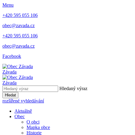
Menu
+420 595 055 106
obec@zavada.cz
+420 595 055 106
obec@zavada.cz
Facebook
Závada
Závada
Hledaný výraz
Hledat
rozšířené vyhledávání
Aktuálně
Obec
O obci
Mapka obce
Historie