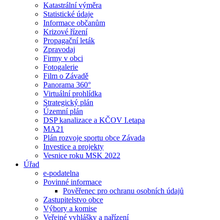
Katastrální výměra
Statistické údaje
Informace občanům
Krizové řízení
Propagační leták
Zpravodaj
Firmy v obci
Fotogalerie
Film o Závadě
Panorama 360°
Virtuální prohlídka
Strategický plán
Územní plán
DSP kanalizace a KČOV I.etapa
MA21
Plán rozvoje sportu obce Závada
Investice a projekty
Vesnice roku MSK 2022
Úřad
e-podatelna
Povinné informace
Pověřenec pro ochranu osobních údajů
Zastupitelstvo obce
Výbory a komise
Veřejné vyhlášky a nařízení