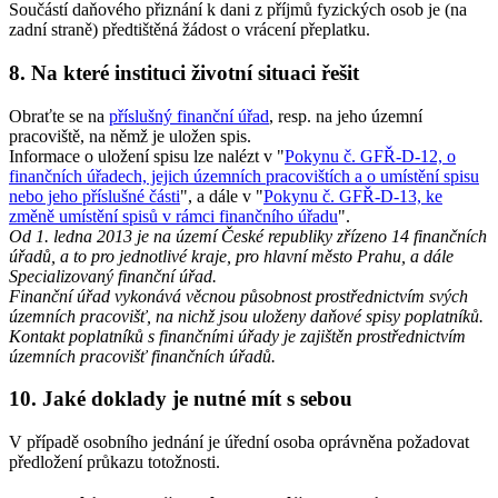
Součástí daňového přiznání k dani z příjmů fyzických osob je (na
zadní straně) předtištěná žádost o vrácení přeplatku.
8. Na které instituci životní situaci řešit
Obraťte se na
příslušný finanční úřad
, resp. na jeho územní
pracoviště, na němž je uložen spis.
Informace o uložení spisu lze nalézt v "
Pokynu č. GFŘ-D-12, o
finančních úřadech, jejich územních pracovištích a o umístění spisu
nebo jeho příslušné části
", a dále v "
Pokynu č. GFŘ-D-13, ke
změně umístění spisů v rámci finančního úřadu
".
Od 1. ledna 2013 je na území České republiky zřízeno 14 finančních
úřadů, a to pro jednotlivé kraje, pro hlavní město Prahu, a dále
Specializovaný finanční úřad.
Finanční úřad vykonává věcnou působnost prostřednictvím svých
územních pracovišť, na nichž jsou uloženy daňové spisy poplatníků.
Kontakt poplatníků s finančními úřady je zajištěn prostřednictvím
územních pracovišť finančních úřadů.
10. Jaké doklady je nutné mít s sebou
V případě osobního jednání je úřední osoba oprávněna požadovat
předložení průkazu totožnosti.