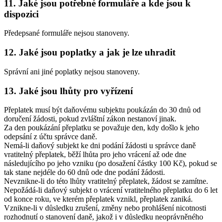
11. Jaké jsou potřebné formuláře a kde jsou k
dispozici
Předepsané formuláře nejsou stanoveny.
12. Jaké jsou poplatky a jak je lze uhradit
Správní ani jiné poplatky nejsou stanoveny.
13. Jaké jsou lhůty pro vyřízení
Přeplatek musí být daňovému subjektu poukázán do 30 dnů od
doručení žádosti, pokud zvláštní zákon nestanoví jinak.
Za den poukázání přeplatku se považuje den, kdy došlo k jeho
odepsání z účtu správce daně.
Nemá-li daňový subjekt ke dni podání žádosti u správce daně
vratitelný přeplatek, běží lhůta pro jeho vrácení až ode dne
následujícího po jeho vzniku (po dosažení částky 100 Kč), pokud se
tak stane nejdéle do 60 dnů ode dne podání žádosti.
Nevznikne-li do této lhůty vratitelný přeplatek, žádost se zamítne.
Nepožádá-li daňový subjekt o vrácení vratitelného přeplatku do 6 let
od konce roku, ve kterém přeplatek vznikl, přeplatek zaniká.
Vznikne-li v důsledku zrušení, změny nebo prohlášení nicotnosti
rozhodnutí o stanovení daně, jakož i v důsledku neoprávněného