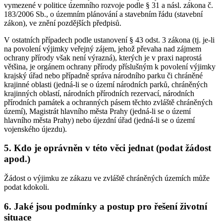
vymezené v politice územního rozvoje podle § 31 a násl. zákona č.
183/2006 Sb., o územním plánování a stavebním řádu (stavební
zákon), ve znění pozdějších předpisů.
V ostatních případech podle ustanovení § 43 odst. 3 zákona (tj. je-li
na povolení výjimky veřejný zájem, jehož převaha nad zájmem
ochrany přírody však není výrazná), kterých je v praxi naprostá
většina, je orgánem ochrany přírody příslušným k povolení výjimky
krajský úřad nebo případně správa národního parku či chráněné
krajinné oblasti (jedná-li se o území národních parků, chráněných
krajinných oblastí, národních přírodních rezervací, národních
přírodních památek a ochranných pásem těchto zvláště chráněných
území), Magistrát hlavního města Prahy (jedná-li se o území
hlavního města Prahy) nebo újezdní úřad (jedná-li se o území
vojenského újezdu).
5. Kdo je oprávněn v této věci jednat (podat žádost
apod.)
Žádost o výjimku ze zákazu ve zvláště chráněných územích může
podat kdokoli.
6. Jaké jsou podmínky a postup pro řešení životní
situace