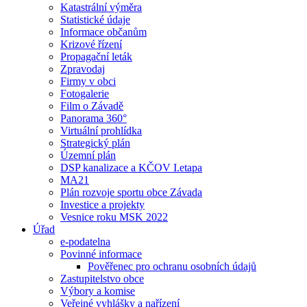
Katastrální výměra
Statistické údaje
Informace občanům
Krizové řízení
Propagační leták
Zpravodaj
Firmy v obci
Fotogalerie
Film o Závadě
Panorama 360°
Virtuální prohlídka
Strategický plán
Územní plán
DSP kanalizace a KČOV I.etapa
MA21
Plán rozvoje sportu obce Závada
Investice a projekty
Vesnice roku MSK 2022
Úřad
e-podatelna
Povinné informace
Pověřenec pro ochranu osobních údajů
Zastupitelstvo obce
Výbory a komise
Veřejné vyhlášky a nařízení