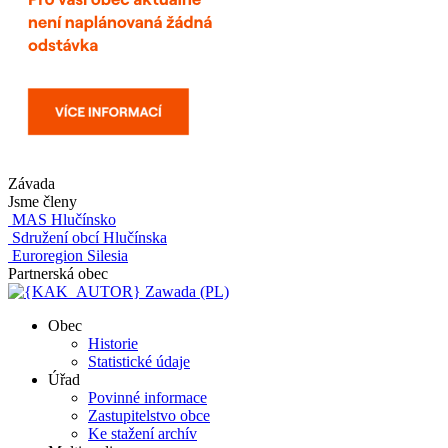
Závada
Jsme členy
MAS Hlučínsko
Sdružení obcí Hlučínska
Euroregion Silesia
Partnerská obec
Zawada (PL)
Obec
Historie
Statistické údaje
Úřad
Povinné informace
Zastupitelstvo obce
Ke stažení archív