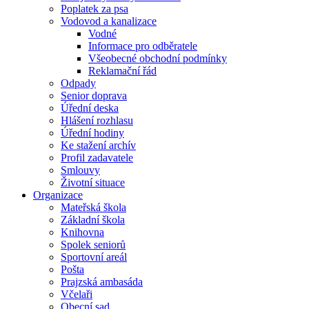
Poplatek za psa
Vodovod a kanalizace
Vodné
Informace pro odběratele
Všeobecné obchodní podmínky
Reklamační řád
Odpady
Senior doprava
Úřední deska
Hlášení rozhlasu
Úřední hodiny
Ke stažení archív
Profil zadavatele
Smlouvy
Životní situace
Organizace
Mateřská škola
Základní škola
Knihovna
Spolek seniorů
Sportovní areál
Pošta
Prajzská ambasáda
Včelaři
Obecní sad