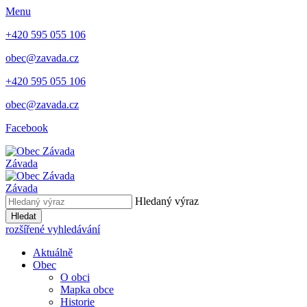
Menu
+420 595 055 106
obec@zavada.cz
+420 595 055 106
obec@zavada.cz
Facebook
Závada
Závada
Hledaný výraz
Hledat
rozšířené vyhledávání
Aktuálně
Obec
O obci
Mapka obce
Historie