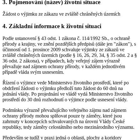
3. Pojmenování (název) životní situace
Žádost o výjimku ze zákazu ve zvláště chráněných územích
4. Základní informace k životní situaci
Podle ustanovení § 43 odst. 1 zákona č. 114/1992 Sb., o ochraně
přírody a krajiny, ve znění pozdějších předpisů (dále jen "zákon"), s
účinností od 1. prosince 2009 schvaluje výjimky ze zákazů ve
zvláště chráněných územích (podle § 16, 26, 29, 34, § 35 odst. 2 a §
36 odst. 2 zákona), v případech, kdy veřejný zájem výrazně
převažuje nad zájmem ochrany přírody, v každém jednotlivém
případě vláda svým usnesením.
Řízení o výjimce vede Ministerstvo životního prostředí, které po
obdržení žádosti o výjimku předloží tuto žádost do 60 dnů na
jednání vlády. Po projednání ve vládě vydá Ministerstvo životního
prostředí do 30 dnů rozhodnutí o výjimce podle usnesení vlády.
Podmínku výrazně převažujícího veřejného zájmu nad zájmem
ochrany přírody mohou splňovat pouze ty záměry, které jsou
zahrnuty v koncepcích schvalovaných na úrovni Vlády České
republiky, tedy záměry celostátního nebo mezinárodního významu.
Především se tudíž v praxi jedná o oblasti, plochy a koridory