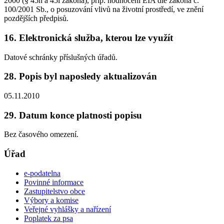
2000 (§ 45h a 45i zákona), příp. hodnocení EIA dle zákona č.
100/2001 Sb., o posuzování vlivů na životní prostředí, ve znění
pozdějších předpisů.
16. Elektronická služba, kterou lze využít
Datové schránky příslušných úřadů.
28. Popis byl naposledy aktualizován
05.11.2010
29. Datum konce platnosti popisu
Bez časového omezení.
Úřad
e-podatelna
Povinné informace
Zastupitelstvo obce
Výbory a komise
Veřejné vyhlášky a nařízení
Poplatek za psa