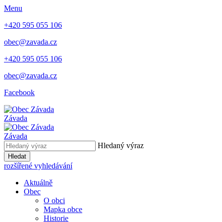
Menu
+420 595 055 106
obec@zavada.cz
+420 595 055 106
obec@zavada.cz
Facebook
Závada
Závada
Hledaný výraz
Hledat
rozšířené vyhledávání
Aktuálně
Obec
O obci
Mapka obce
Historie