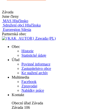
Závada
Jsme členy
MAS Hlučínsko
Sdružení obcí Hlučínska
Euroregion Silesia
Partnerská obec
Zawada (PL)
Obec
Historie
Statistické údaje
Úřad
Povinné informace
Zastupitelstvo obce
Ke stažení archív
Multimedia
Facebook
Zpravodaj
Nabídky práce
Kontakt
Obecní úřad Závada
Závada 106