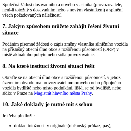
Společná žádost dosavadního a nového vlastníka (provozovatele,
není-li totožný s dosavadním nebo s novým vlastníkem) a splnění
všech požadovaných náležitostí.
7. Jakým způsobem můžete zahájit řešení životní
situace
Podáním písemné žádosti o zápis změny vlastníka silničního vozidla
na příslušný obecní úřad obce s rozšířenou působností (ORP) v
místě aktuálního pobytu nebo sídla provozovatele.
8. Na které instituci životní situaci řešit
Obraťte se na obecní úřad obce s rozšířenou působností, v jehož
územním obvodu má provozovatel motorového nebo přípojného
vozidla bydliště nebo místo podnikání, liší-li se od bydliště, nebo
sídlo; v Praze na
Magistrát hlavního města Prahy
.
10. Jaké doklady je nutné mít s sebou
Je třeba předložit:
doklad totožnosti v originále (občanský průkaz, pas),