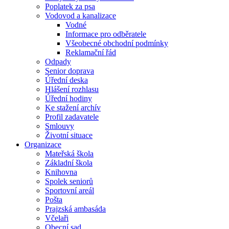
Poplatek za psa
Vodovod a kanalizace
Vodné
Informace pro odběratele
Všeobecné obchodní podmínky
Reklamační řád
Odpady
Senior doprava
Úřední deska
Hlášení rozhlasu
Úřední hodiny
Ke stažení archív
Profil zadavatele
Smlouvy
Životní situace
Organizace
Mateřská škola
Základní škola
Knihovna
Spolek seniorů
Sportovní areál
Pošta
Prajzská ambasáda
Včelaři
Obecní sad