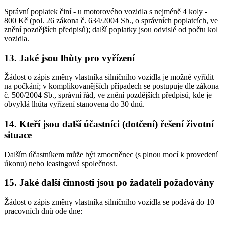
Správní poplatek činí - u motorového vozidla s nejméně 4 koly -
800 Kč
(pol. 26 zákona č. 634/2004 Sb., o správních poplatcích, ve
znění pozdějších předpisů); další poplatky jsou odvislé od počtu kol
vozidla.
13. Jaké jsou lhůty pro vyřízení
Žádost o zápis změny vlastníka silničního vozidla je možné vyřídit
na počkání; v komplikovanějších případech se postupuje dle zákona
č. 500/2004 Sb., správní řád, ve znění pozdějších předpisů, kde je
obvyklá lhůta vyřízení stanovena do 30 dnů.
14. Kteří jsou další účastníci (dotčení) řešení životní
situace
Dalším účastníkem může být zmocněnec (s plnou mocí k provedení
úkonu) nebo leasingová společnost.
15. Jaké další činnosti jsou po žadateli požadovány
Žádost o zápis změny vlastníka silničního vozidla se podává do 10
pracovních dnů ode dne: