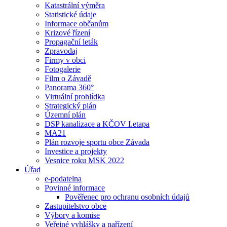
Katastrální výměra
Statistické údaje
Informace občanům
Krizové řízení
Propagační leták
Zpravodaj
Firmy v obci
Fotogalerie
Film o Závadě
Panorama 360°
Virtuální prohlídka
Strategický plán
Územní plán
DSP kanalizace a KČOV I.etapa
MA21
Plán rozvoje sportu obce Závada
Investice a projekty
Vesnice roku MSK 2022
Úřad
e-podatelna
Povinné informace
Pověřenec pro ochranu osobních údajů
Zastupitelstvo obce
Výbory a komise
Veřejné vyhlášky a nařízení