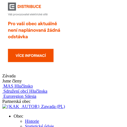
Závada
Jsme členy
MAS Hlučínsko
Sdružení obcí Hlučínska
Euroregion Silesia
Partnerská obec
Zawada (PL)
Obec
Historie
Statistické údaje