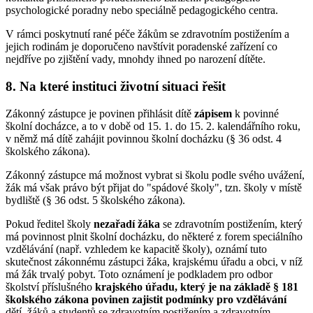
psychologické poradny nebo speciálně pedagogického centra.
V rámci poskytnutí rané péče žákům se zdravotním postižením a
jejich rodinám je doporučeno navštívit poradenské zařízení co
nejdříve po zjištění vady, mnohdy ihned po narození dítěte.
8. Na které instituci životní situaci řešit
Zákonný zástupce je povinen přihlásit dítě
zápisem
k povinné
školní docházce, a to v době od 15. 1. do 15. 2. kalendářního roku,
v němž má dítě zahájit povinnou školní docházku (§ 36 odst. 4
školského zákona).
Zákonný zástupce má možnost vybrat si školu podle svého uvážení,
žák má však právo být přijat do "spádové školy", tzn. školy v místě
bydliště (§ 36 odst. 5 školského zákona).
Pokud ředitel školy
nezařadí žáka
se zdravotním postižením, který
má povinnost plnit školní docházku, do některé z forem speciálního
vzdělávání (např. vzhledem ke kapacitě školy), oznámí tuto
skutečnost zákonnému zástupci žáka, krajskému úřadu a obci, v níž
má žák trvalý pobyt. Toto oznámení je podkladem pro odbor
školství příslušného
krajského úřadu, který je na základě § 181
školského zákona povinen zajistit podmínky pro vzdělávání
dětí, žáků a studentů se zdravotním postižením a zdravotním