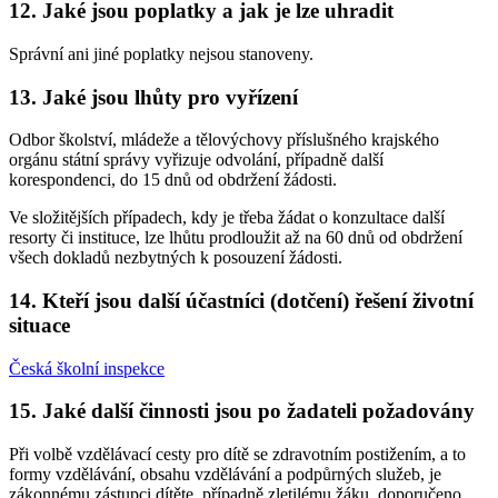
12. Jaké jsou poplatky a jak je lze uhradit
Správní ani jiné poplatky nejsou stanoveny.
13. Jaké jsou lhůty pro vyřízení
Odbor školství, mládeže a tělovýchovy příslušného krajského
orgánu státní správy vyřizuje odvolání, případně další
korespondenci, do 15 dnů od obdržení žádosti.
Ve složitějších případech, kdy je třeba žádat o konzultace další
resorty či instituce, lze lhůtu prodloužit až na 60 dnů od obdržení
všech dokladů nezbytných k posouzení žádosti.
14. Kteří jsou další účastníci (dotčení) řešení životní
situace
Česká školní inspekce
15. Jaké další činnosti jsou po žadateli požadovány
Při volbě vzdělávací cesty pro dítě se zdravotním postižením, a to
formy vzdělávání, obsahu vzdělávání a podpůrných služeb, je
zákonnému zástupci dítěte, případně zletilému žáku, doporučeno