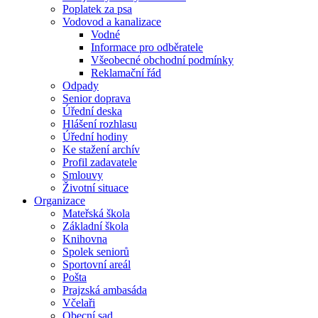
Poplatek za psa
Vodovod a kanalizace
Vodné
Informace pro odběratele
Všeobecné obchodní podmínky
Reklamační řád
Odpady
Senior doprava
Úřední deska
Hlášení rozhlasu
Úřední hodiny
Ke stažení archív
Profil zadavatele
Smlouvy
Životní situace
Organizace
Mateřská škola
Základní škola
Knihovna
Spolek seniorů
Sportovní areál
Pošta
Prajzská ambasáda
Včelaři
Obecní sad