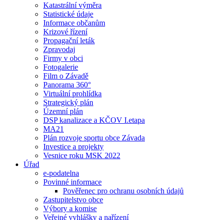
Katastrální výměra
Statistické údaje
Informace občanům
Krizové řízení
Propagační leták
Zpravodaj
Firmy v obci
Fotogalerie
Film o Závadě
Panorama 360°
Virtuální prohlídka
Strategický plán
Územní plán
DSP kanalizace a KČOV I.etapa
MA21
Plán rozvoje sportu obce Závada
Investice a projekty
Vesnice roku MSK 2022
Úřad
e-podatelna
Povinné informace
Pověřenec pro ochranu osobních údajů
Zastupitelstvo obce
Výbory a komise
Veřejné vyhlášky a nařízení