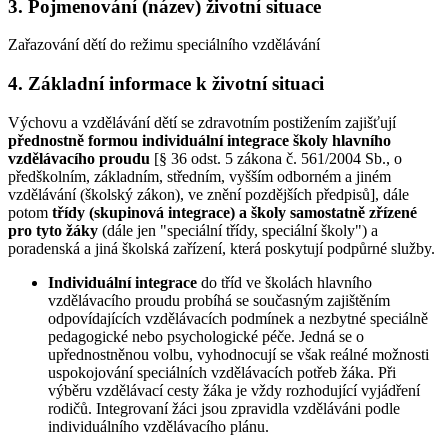
3. Pojmenování (název) životní situace
Zařazování dětí do režimu speciálního vzdělávání
4. Základní informace k životní situaci
Výchovu a vzdělávání dětí se zdravotním postižením zajišťují
přednostně formou individuální integrace školy hlavního
vzdělávacího proudu
[§ 36 odst. 5 zákona č. 561/2004 Sb., o
předškolním, základním, středním, vyšším odborném a jiném
vzdělávání (školský zákon), ve znění pozdějších předpisů], dále
potom
třídy (skupinová integrace)
a školy samostatně zřízené
pro tyto žáky
(dále jen "speciální třídy, speciální školy") a
poradenská a jiná školská zařízení, která poskytují podpůrné služby.
Individuální integrace
do tříd ve školách hlavního
vzdělávacího proudu probíhá se současným zajištěním
odpovídajících vzdělávacích podmínek a nezbytné speciálně
pedagogické nebo psychologické péče. Jedná se o
upřednostněnou volbu, vyhodnocují se však reálné možnosti
uspokojování speciálních vzdělávacích potřeb žáka. Při
výběru vzdělávací cesty žáka je vždy rozhodující vyjádření
rodičů. Integrovaní žáci jsou zpravidla vzděláváni podle
individuálního vzdělávacího plánu.