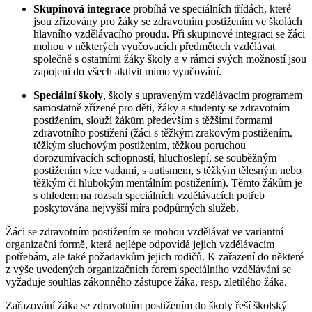
Skupinová integrace
probíhá ve speciálních třídách, které
jsou zřizovány pro žáky se zdravotním postižením ve školách
hlavního vzdělávacího proudu. Při skupinové integraci se žáci
mohou v některých vyučovacích předmětech vzdělávat
společně s ostatními žáky školy a v rámci svých možností jsou
zapojeni do všech aktivit mimo vyučování.
Speciální školy
, školy s upraveným vzdělávacím programem
samostatně zřízené pro děti, žáky a studenty se zdravotním
postižením, slouží žákům především s těžšími formami
zdravotního postižení (žáci s těžkým zrakovým postižením,
těžkým sluchovým postižením, těžkou poruchou
dorozumívacích schopností, hluchoslepí, se souběžným
postižením více vadami, s autismem, s těžkým tělesným nebo
těžkým či hlubokým mentálním postižením). Těmto žákům je
s ohledem na rozsah speciálních vzdělávacích potřeb
poskytována nejvyšší míra podpůrných služeb.
Žáci se zdravotním postižením se mohou vzdělávat ve variantní
organizační formě, která nejlépe odpovídá jejich vzdělávacím
potřebám, ale také požadavkům jejich rodičů. K zařazení do některé
z výše uvedených organizačních forem speciálního vzdělávání se
vyžaduje souhlas zákonného zástupce žáka, resp. zletilého žáka.
Zařazování žáka se zdravotním postižením do školy řeší školský