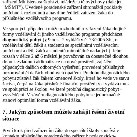
zařízení Ministerstva školství, mládeže a tělovýchovy (dále jen
"MŠMT"). Uvedené poradenské zařízení shromáždí podklady
potřebné k rozhodnutí a navrhne řediteli zařazení žáka do
příslušného vzdělávacího programu.
Ve sporných případech může rozhodnutí o zařazení žáka do jiné
formy vzdělávání či jiného vzdělávacího programu předcházet
diagnostický pobyt
(§ 9 odst. 2 vyhlášky č. 73/2005 Sb., o
vzdělávání dětí, žáků a studentů se speciálními vzdělávacími
potřebami a dětí, žáků a studentů mimořádně nadaných). Jeho
rozsah v délce 2 až 6 měsíců je považován za dostatečně dlouhou
dobu k zvládnutí aklimatizace na nové prostředí, zajištění
případných dalších odborných vyšetření, provedení příslušných
pozorování či dalších vhodných opatření. Po dobu diagnostického
pobytu zůstává žák žákem kmenové školy, která ho vede ve stavu
žactva, čerpá na žáka příslušné finanční prostředky a vydává mu -
ve spolupráci se školou, ve které probíhá diagnostický pobyt -
vysvědčení. V závěru diagnostického pobytu se jednoznačně
stanoví optimální forma vzdělávání žáka.
7. Jakým způsobem můžete zahájit řešení životní
situace
První krok před zařazením žáka do speciální školy spočívá v
kontaktu příslušného poradenského zařízení: pedagogicko-