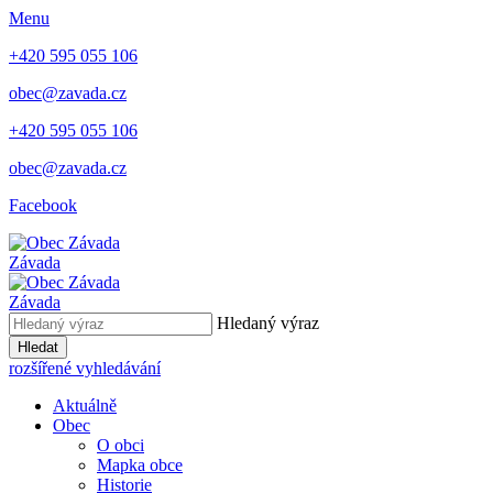
Menu
+420 595 055 106
obec@zavada.cz
+420 595 055 106
obec@zavada.cz
Facebook
Závada
Závada
Hledaný výraz
Hledat
rozšířené vyhledávání
Aktuálně
Obec
O obci
Mapka obce
Historie