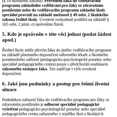
(§ 18 školského zákona).
Převedení žáka do vzdělávacího
programu základního vzdělávání pro žáky se zdravotním
postižením nebo do vzdělávacího programu základní školy
speciální provádí na základě možnosti § 49 odst. 2 školského
zákona ředitel školy
. Uvedené rozhodnutí podléhá na základě §
165 odst. 2 písm. e) správnímu řízení.
5. Kdo je oprávněn v této věci jednat (podat žádost
apod.)
Ředitel školy může převést žáka do jiného vzdělávacího programu
na základě písemného doporučení odborného lékaře a školského
poradenského zařízení (pedagogicko-psychologické poradny nebo
speciálně pedagogického centra) pouze s předchozím souhlasem
zákonného zástupce žáka
. Ten zajišťuje i výše uvedená
doporučení.
6. Jaké jsou podmínky a postup pro řešení životní
situace
Podmínkou zařazení žáka do vzdělávacího programu pro žáky se
zdravotním postižením je
odborné speciálně pedagogické
vyšetření
pedagogicko-psychologické poradny nebo speciálně
pedagogického centra zařazeného v rejstříku škol a školských