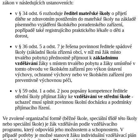
zákon v následujících ustanoveních:
v § 34 odst. 6 rozhoduje
ředitel mateřské školy
o přijetí
dítěte se zdravotním postižením do mateřské školy na základě
písemného vyjádření školského poradenského zařízení,
popřípadě také registrujícího praktického lékaře o děti a
dorost,
v § 36 odst. 5 a odst. 7 je řešena povinnost ředitele spádové
školy (základní škola zřízená obcí, v níž má žák místo
trvalého pobytu) přednostně přijmout k
základnímu
vzdělávání
žáky s místem trvalého pobytu a žáky umístěné v
tomto obvodu ve školském zařízení pro výkon ústavní
výchovy, ochranné výchovy nebo ve školském zařízení pro
preventivně výchovnou péči,
v § 59 odst. 1 a odst. 2 jsou popsány kompetence ředitele
střední školy přijímat žáky ke
vzdělávání ve střední škole
-
uchazeč musí splnit povinnou školní docházku a podmínky
přijímacího řízení.
Ve zvolené organizační formě (běžné škole, speciální třídě této školy
nebo speciální škole) je žák vzděláván podle vzdělávacího
programu, který odpovídá jeho možnostem a schopnostem. V
případě potřeby je možné stanovit žáku individuální vzdělávací plán