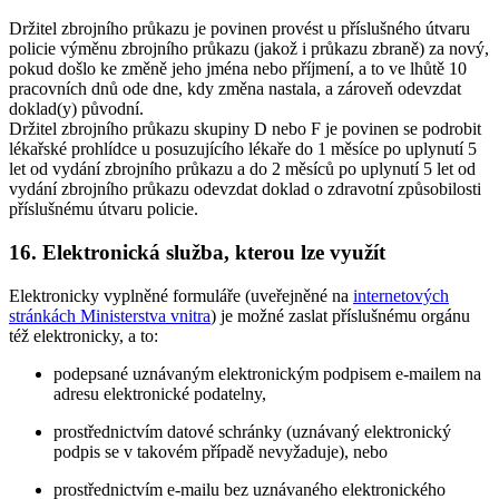
Držitel zbrojního průkazu je povinen provést u příslušného útvaru
policie výměnu zbrojního průkazu (jakož i průkazu zbraně) za nový,
pokud došlo ke změně jeho jména nebo příjmení, a to ve lhůtě 10
pracovních dnů ode dne, kdy změna nastala, a zároveň odevzdat
doklad(y) původní.
Držitel zbrojního průkazu skupiny D nebo F je povinen se podrobit
lékařské prohlídce u posuzujícího lékaře do 1 měsíce po uplynutí 5
let od vydání zbrojního průkazu a do 2 měsíců po uplynutí 5 let od
vydání zbrojního průkazu odevzdat doklad o zdravotní způsobilosti
příslušnému útvaru policie.
16. Elektronická služba, kterou lze využít
Elektronicky vyplněné formuláře (uveřejněné na
internetových
stránkách Ministerstva vnitra
) je možné zaslat příslušnému orgánu
též elektronicky, a to:
podepsané uznávaným elektronickým podpisem e-mailem na
adresu elektronické podatelny,
prostřednictvím datové schránky (uznávaný elektronický
podpis se v takovém případě nevyžaduje), nebo
prostřednictvím e-mailu bez uznávaného elektronického