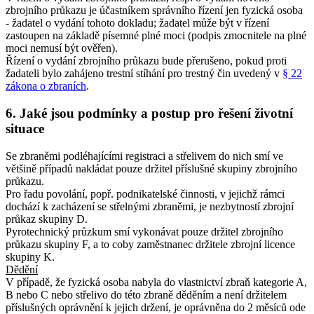
zbrojního průkazu je účastníkem správního řízení jen fyzická osoba
- žadatel o vydání tohoto dokladu; žadatel může být v řízení
zastoupen na základě písemné plné moci (podpis zmocnitele na plné
moci nemusí být ověřen).
Řízení o vydání zbrojního průkazu bude přerušeno, pokud proti
žadateli bylo zahájeno trestní stíhání pro trestný čin uvedený v
§ 22
zákona o zbraních
.
6. Jaké jsou podmínky a postup pro řešení životní
situace
Se zbraněmi podléhajícími registraci a střelivem do nich smí ve
většině případů nakládat pouze držitel příslušné skupiny zbrojního
průkazu.
Pro řadu povolání, popř. podnikatelské činnosti, v jejichž rámci
dochází k zacházení se střelnými zbraněmi, je nezbytností zbrojní
průkaz skupiny D.
Pyrotechnický průzkum smí vykonávat pouze držitel zbrojního
průkazu skupiny F, a to coby zaměstnanec držitele zbrojní licence
skupiny K.
Dědění
V případě, že fyzická osoba nabyla do vlastnictví zbraň kategorie A,
B nebo C nebo střelivo do této zbraně děděním a není držitelem
příslušných oprávnění k jejich držení, je oprávněna do 2 měsíců ode