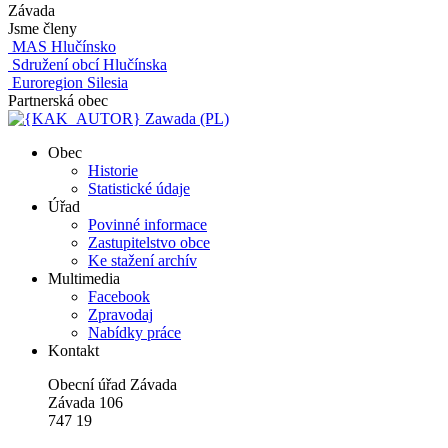
Závada
Jsme členy
MAS Hlučínsko
Sdružení obcí Hlučínska
Euroregion Silesia
Partnerská obec
Zawada (PL)
Obec
Historie
Statistické údaje
Úřad
Povinné informace
Zastupitelstvo obce
Ke stažení archív
Multimedia
Facebook
Zpravodaj
Nabídky práce
Kontakt
Obecní úřad Závada
Závada 106
747 19