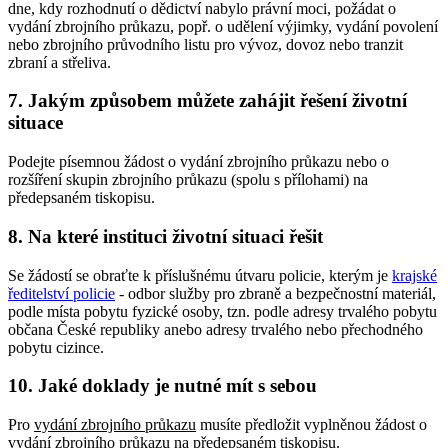
dne, kdy rozhodnutí o dědictví nabylo právní moci, požádat o
vydání zbrojního průkazu, popř. o udělení výjimky, vydání povolení
nebo zbrojního průvodního listu pro vývoz, dovoz nebo tranzit
zbraní a střeliva.
7. Jakým způsobem můžete zahájit řešení životní
situace
Podejte písemnou žádost o vydání zbrojního průkazu nebo o
rozšíření skupin zbrojního průkazu (spolu s přílohami) na
předepsaném tiskopisu.
8. Na které instituci životní situaci řešit
Se žádostí se obraťte k příslušnému útvaru policie, kterým je
krajské
ředitelství policie
- odbor služby pro zbraně a bezpečnostní materiál,
podle místa pobytu fyzické osoby, tzn. podle adresy trvalého pobytu
občana České republiky anebo adresy trvalého nebo přechodného
pobytu cizince.
10. Jaké doklady je nutné mít s sebou
Pro
vydání zbrojního průkazu
musíte předložit vyplněnou žádost o
vydání zbrojního průkazu na předepsaném tiskopisu.