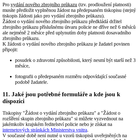
Pro
vydání nového zbrojního průkazu
(tzv. prodloužení platnosti)
musíte předložit vyplněnou žádost na předepsaném tiskopisu (stejný
tiskopis žádosti jako pro vydání zbrojního průkazu).
Žádost o vydání nového zbrojního průkazu předkládá držitel
zbrojního průkazu příslušnému útvaru policie ne dříve než 6 měsíců
ale nejméně 2 měsíce před uplynutím doby platnosti dosavadního
zbrojního průkazu.
K žádosti o vydání nového zbrojního průkazu je žadatel povinen
připojit:
posudek o zdravotní způsobilosti, který nesmí být starší než 3
měsíce,
fotografii o předepsaném rozměru odpovídající současné
podobě žadatele.
11. Jaké jsou potřebné formuláře a kde jsou k
dispozici
Tiskopisy "Žádost o vydání zbrojního průkazu" a "Žádost o
rozšíření skupin zbrojního průkazu" si můžete vyzvednout na
jakémkoliv krajském ředitelství policie nebo je získat na
internetových stránkách Ministerstva vnitra
.
V současné době není nutné u vzorů tiskopisů uveřejněných na