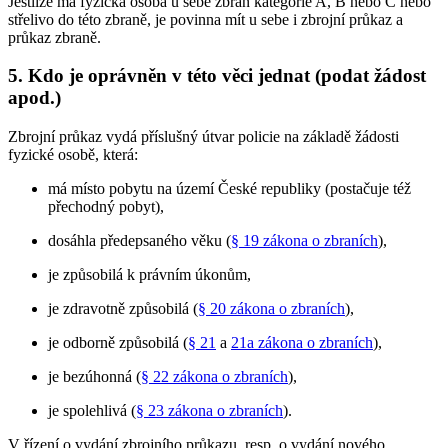
Jestliže má fyzická osoba u sebe zbraň kategorie A, B nebo C nebo
střelivo do této zbraně, je povinna mít u sebe i zbrojní průkaz a
průkaz zbraně.
5. Kdo je oprávněn v této věci jednat (podat žádost
apod.)
Zbrojní průkaz vydá příslušný útvar policie na základě žádosti
fyzické osobě, která:
má místo pobytu na území České republiky (postačuje též
přechodný pobyt),
dosáhla předepsaného věku (
§ 19 zákona o zbraních
),
je způsobilá k právním úkonům,
je zdravotně způsobilá (
§ 20 zákona o zbraních
),
je odborně způsobilá (
§ 21
a
21a zákona o zbraních
),
je bezúhonná (
§ 22 zákona o zbraních
),
je spolehlivá (
§ 23 zákona o zbraních
).
V řízení o vydání zbrojního průkazu, resp. o vydání nového