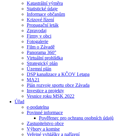
Katastrální výměra
Statistické údaje
Informace občanům
Krizové řízení
Propagační leták
Zpravodaj
Firmy v obci
Fotogalerie
Film o Závadě
Panorama 360°
Virtuální prohlídka
Strategický plán
Územní plán
DSP kanalizace a KČOV I.etapa
MA21
Plán rozvoje sportu obce Závada
Investice a projekty
Vesnice roku MSK 2022
Úřad
e-podatelna
Povinné informace
Pověřenec pro ochranu osobních údajů
Zastupitelstvo obce
Výbory a komise
Veřejné vyhlášky a nařízení