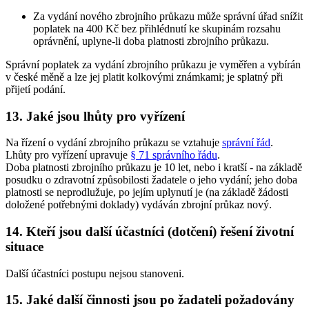
Za vydání nového zbrojního průkazu může správní úřad snížit
poplatek na 400 Kč bez přihlédnutí ke skupinám rozsahu
oprávnění, uplyne-li doba platnosti zbrojního průkazu.
Správní poplatek za vydání zbrojního průkazu je vyměřen a vybírán
v české měně a lze jej platit kolkovými známkami; je splatný při
přijetí podání.
13. Jaké jsou lhůty pro vyřízení
Na řízení o vydání zbrojního průkazu se vztahuje
správní řád
.
Lhůty pro vyřízení upravuje
§ 71 správního řádu
.
Doba platnosti zbrojního průkazu je 10 let, nebo i kratší - na základě
posudku o zdravotní způsobilosti žadatele o jeho vydání; jeho doba
platnosti se neprodlužuje, po jejím uplynutí je (na základě žádosti
doložené potřebnými doklady) vydáván zbrojní průkaz nový.
14. Kteří jsou další účastníci (dotčení) řešení životní
situace
Další účastníci postupu nejsou stanoveni.
15. Jaké další činnosti jsou po žadateli požadovány