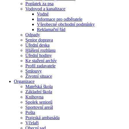
Poplatek za psa
Vodovod a kanalizace
Vodné
Informace pro odběratele
Všeobecné obchodní podmínky
Reklamační řád
Odpady
Senior doprava
Úřední deska
Hlášení rozhlasu
Úřední hodiny
Ke stažení archív
Profil zadavatele
Smlouvy
Životní situace
Organizace
Mateřská škola
Základní škola
Knihovna
Spolek seniorů
Sportovní areál
Pošta
Prajzská ambasáda
Včelaři
Obecní sad