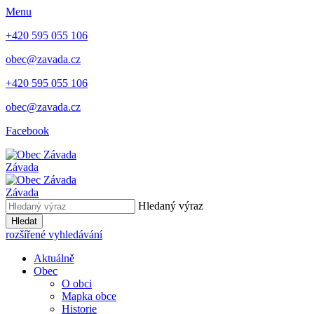
Menu
+420 595 055 106
obec@zavada.cz
+420 595 055 106
obec@zavada.cz
Facebook
Závada
Závada
Hledaný výraz
Hledat
rozšířené vyhledávání
Aktuálně
Obec
O obci
Mapka obce
Historie