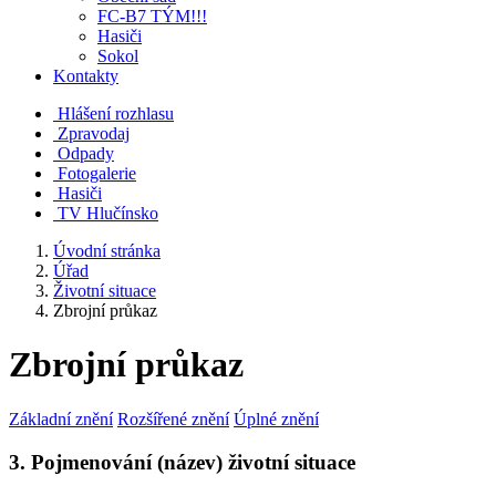
FC-B7 TÝM!!!
Hasiči
Sokol
Kontakty
Hlášení rozhlasu
Zpravodaj
Odpady
Fotogalerie
Hasiči
TV Hlučínsko
Úvodní stránka
Úřad
Životní situace
Zbrojní průkaz
Zbrojní průkaz
Základní znění
Rozšířené znění
Úplné znění
3. Pojmenování (název) životní situace