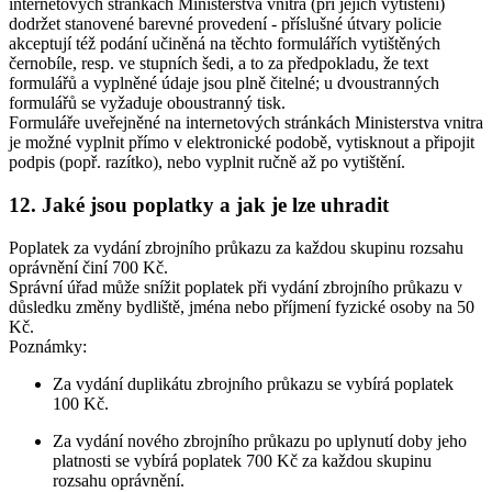
internetových stránkách Ministerstva vnitra (při jejich vytištění)
dodržet stanovené barevné provedení - příslušné útvary policie
akceptují též podání učiněná na těchto formulářích vytištěných
černobíle, resp. ve stupních šedi, a to za předpokladu, že text
formulářů a vyplněné údaje jsou plně čitelné; u dvoustranných
formulářů se vyžaduje oboustranný tisk.
Formuláře uveřejněné na internetových stránkách Ministerstva vnitra
je možné vyplnit přímo v elektronické podobě, vytisknout a připojit
podpis (popř. razítko), nebo vyplnit ručně až po vytištění.
12. Jaké jsou poplatky a jak je lze uhradit
Poplatek za vydání zbrojního průkazu za každou skupinu rozsahu
oprávnění činí 700 Kč.
Správní úřad může snížit poplatek při vydání zbrojního průkazu v
důsledku změny bydliště, jména nebo příjmení fyzické osoby na 50
Kč.
Poznámky:
Za vydání duplikátu zbrojního průkazu se vybírá poplatek
100 Kč.
Za vydání nového zbrojního průkazu po uplynutí doby jeho
platnosti se vybírá poplatek 700 Kč za každou skupinu
rozsahu oprávnění.