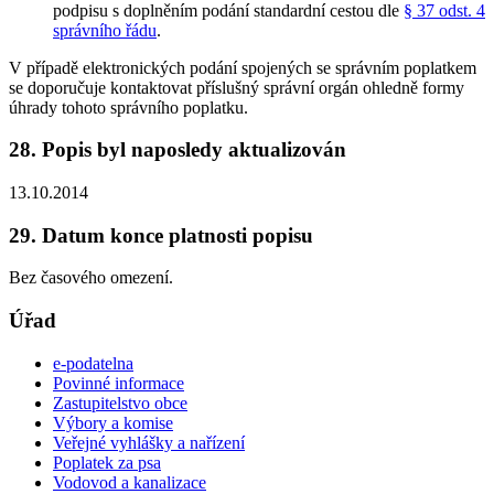
podpisu s doplněním podání standardní cestou dle
§ 37 odst. 4
správního řádu
.
V případě elektronických podání spojených se správním poplatkem
se doporučuje kontaktovat příslušný správní orgán ohledně formy
úhrady tohoto správního poplatku.
28. Popis byl naposledy aktualizován
13.10.2014
29. Datum konce platnosti popisu
Bez časového omezení.
Úřad
e-podatelna
Povinné informace
Zastupitelstvo obce
Výbory a komise
Veřejné vyhlášky a nařízení
Poplatek za psa
Vodovod a kanalizace