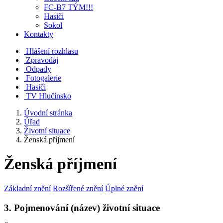
FC-B7 TÝM!!!
Hasiči
Sokol
Kontakty
Hlášení rozhlasu
Zpravodaj
Odpady
Fotogalerie
Hasiči
TV Hlučínsko
Úvodní stránka
Úřad
Životní situace
Ženská příjmení
Ženská příjmení
Základní znění
Rozšířené znění
Úplné znění
3. Pojmenování (název) životní situace