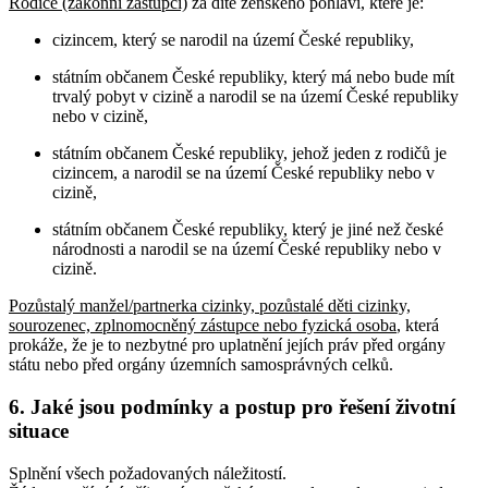
Rodiče (zákonní zástupci)
za dítě ženského pohlaví, které je:
cizincem, který se narodil na území České republiky,
státním občanem České republiky, který má nebo bude mít
trvalý pobyt v cizině a narodil se na území České republiky
nebo v cizině,
státním občanem České republiky, jehož jeden z rodičů je
cizincem, a narodil se na území České republiky nebo v
cizině,
státním občanem České republiky, který je jiné než české
národnosti a narodil se na území České republiky nebo v
cizině.
Pozůstalý manžel/partnerka cizinky, pozůstalé děti cizinky,
sourozenec, zplnomocněný zástupce nebo fyzická osoba
, která
prokáže, že je to nezbytné pro uplatnění jejích práv před orgány
státu nebo před orgány územních samosprávných celků
.
6. Jaké jsou podmínky a postup pro řešení životní
situace
Splnění všech požadovaných náležitostí.