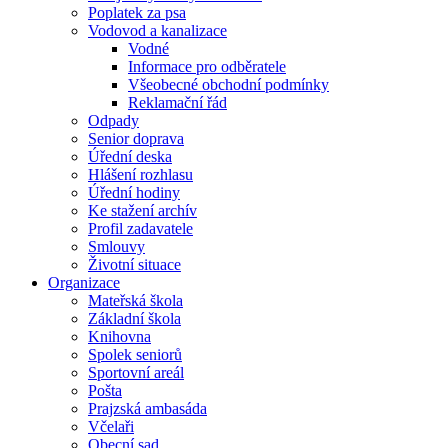
Poplatek za psa
Vodovod a kanalizace
Vodné
Informace pro odběratele
Všeobecné obchodní podmínky
Reklamační řád
Odpady
Senior doprava
Úřední deska
Hlášení rozhlasu
Úřední hodiny
Ke stažení archív
Profil zadavatele
Smlouvy
Životní situace
Organizace
Mateřská škola
Základní škola
Knihovna
Spolek seniorů
Sportovní areál
Pošta
Prajzská ambasáda
Včelaři
Obecní sad