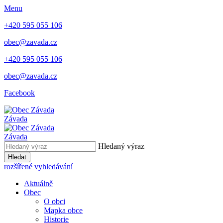
Menu
+420 595 055 106
obec@zavada.cz
+420 595 055 106
obec@zavada.cz
Facebook
Závada
Závada
Hledaný výraz
Hledat
rozšířené vyhledávání
Aktuálně
Obec
O obci
Mapka obce
Historie