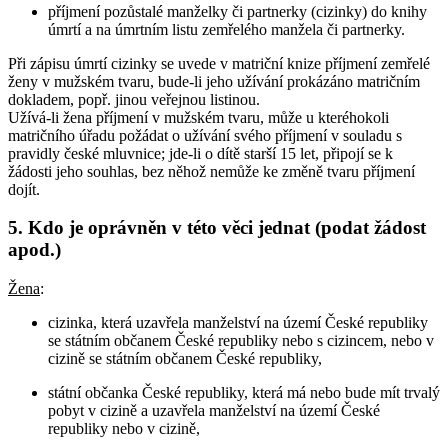
příjmení pozůstalé manželky či partnerky (cizinky) do knihy
úmrtí a na úmrtním listu zemřelého manžela či partnerky.
Při zápisu úmrtí cizinky se uvede v matriční knize příjmení zemřelé
ženy v mužském tvaru, bude-li jeho užívání prokázáno matričním
dokladem, popř. jinou veřejnou listinou.
Užívá-li žena příjmení v mužském tvaru, může u kteréhokoli
matričního úřadu požádat o užívání svého příjmení v souladu s
pravidly české mluvnice; jde-li o dítě starší 15 let, připojí se k
žádosti jeho souhlas, bez něhož nemůže ke změně tvaru příjmení
dojít.
5. Kdo je oprávněn v této věci jednat (podat žádost
apod.)
Žena
:
cizinka, která uzavřela manželství na území České republiky
se státním občanem České republiky nebo s cizincem, nebo v
cizině se státním občanem České republiky,
státní občanka České republiky, která má nebo bude mít trvalý
pobyt v cizině a uzavřela manželství na území České
republiky nebo v cizině,