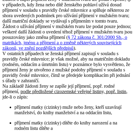
v případech, kdy žena nebo dítě ženského pohlaví užívá dosud
příjmení v souladu s pravidly české mluvnice a splňuje některou ze
shora uvedených podmínek pro užívání příjmení v mužském tvaru;
další matriční doklady se vydávají s příjmením v tomto tvaru.
Žádost o užívání příjmení v mužském tvaru lze podat pouze jednou;
veškeré další žádosti o uvedení téhož příjmení v mužském tvaru jsou
posuzovány jako změna příjmení (
§ 72 zákona č. 301/2000 Sb., o
matrikách, jménu a příjmení a o změně některých souvisejících
zákonů, ve znění pozdějších předpisů
).
V ostatních případech se ženská příjmení zapisují v souladu s
pravidly české mluvnice; je však možné, aby na matričním dokladu
(rodném, oddacím a úmrtním listu) v poznámce bylo vysvětleno, že
příjmení ženy je utvořeno z mužské podoby příjmení v souladu s
pravidly české mluvnice, čímž se předejde komplikacím při jednání
s úřady v zahraničí.
Na základě žádosti ženy se zapíše její příjmení, popř. rodné
příjmení,
podle předložené cizozemské veřejné listiny, popř. listin
,
jde-li o zápis:
příjmení matky (cizinky) muže nebo ženy, kteří uzavírají
manželství, do knihy manželství a na oddacím listu,
příjmení matky (cizinky) dítěte do knihy narození a na
rodném listu dítěte a