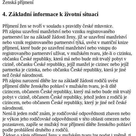
Ženská příjmení
4. Základní informace k životní situaci
Příjmení žen se tvoří v souladu s pravidly české mluvnice.
Při zápisu uzavření manželství nebo vzniku registrovaného
partnerství lze na základě žádosti ženy, jíž se uzavření manželství
nebo vznik registrovaného partnerství týká, uvést v matriční knize
příjmení, které bude po uzavření manželství nebo vstupu do
registrovaného partnerství užívat, v mužském tvaru, jde-li o cizinku,
občanku České republiky, která má nebo bude mít trvalý pobyt v
cizině, občanku České republiky, jejíž manžel je cizinec nebo jejíž
partnerka je cizinka, nebo občanku České republiky, která je jiné
než české národnosti.
Při zápisu narození dítěte lze na základě žádosti rodičů uvést
příjmení dítěte ženského pohlaví v mužském tvaru, je-li dítě
cizincem, občanem České republiky, který má nebo bude mít trvalý
pobyt v cizině, občanem České republiky, jehož jeden z rodičů je
cizincem, nebo občanem České republiky, který je jiné než české
národnosti.
Není-li jeden rodič znám, je rodičovské odpovědnosti zbaven nebo
je výkon jeho rodičovské odpovědnosti v této oblasti omezen nebo
pozastaven, zapíše se mužský tvar příjmení dítěte ženského pohlaví
podle prohlášení druhého z rodičů.
Žádost o zápis příjmení ženy v mužském tvaru lze podat i zpětně, tj.