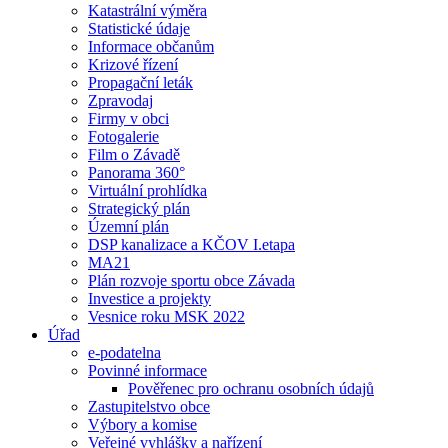
Katastrální výměra
Statistické údaje
Informace občanům
Krizové řízení
Propagační leták
Zpravodaj
Firmy v obci
Fotogalerie
Film o Závadě
Panorama 360°
Virtuální prohlídka
Strategický plán
Územní plán
DSP kanalizace a KČOV I.etapa
MA21
Plán rozvoje sportu obce Závada
Investice a projekty
Vesnice roku MSK 2022
Úřad
e-podatelna
Povinné informace
Pověřenec pro ochranu osobních údajů
Zastupitelstvo obce
Výbory a komise
Veřejné vyhlášky a nařízení