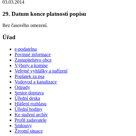
03.03.2014
29. Datum konce platnosti popisu
Bez časového omezení.
Úřad
e-podatelna
Povinné informace
Zastupitelstvo obce
Výbory a komise
Veřejné vyhlášky a nařízení
Poplatek za psa
Vodovod a kanalizace
Odpady
Senior doprava
Úřední deska
Hlášení rozhlasu
Úřední hodiny
Ke stažení archív
Profil zadavatele
Smlouvy
Životní situace