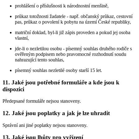
prohlášení o příslušnosti k národnostní menšině,
průkaz totožnosti žadatele - např. občanský průkaz, cestovní
pas, průkaz o povolení k pobytu na území České republiky,
matriční doklad, byl-li již zápis proveden a pokud jej osoba
vlastní,
jde-li o nezletilou osobu - písemný souhlas druhého rodiče s
ověřeným podpisem nebo pravomocné rozhodnutí soudu
nahrazující tento souhlas,
písemný souhlas nezletilé osoby starší 15 let.
11. Jaké jsou potřebné formuláře a kde jsou k
dispozici
Předepsané formuláře nejsou stanoveny.
12. Jaké jsou poplatky a jak je lze uhradit
Správní ani jiné poplatky nejsou stanoveny.
13. Jaké jsou lhůty pro vyřízení