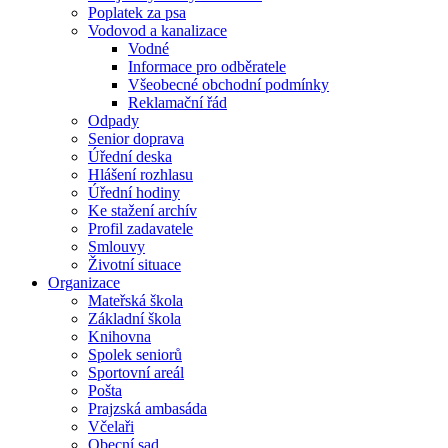
Poplatek za psa
Vodovod a kanalizace
Vodné
Informace pro odběratele
Všeobecné obchodní podmínky
Reklamační řád
Odpady
Senior doprava
Úřední deska
Hlášení rozhlasu
Úřední hodiny
Ke stažení archív
Profil zadavatele
Smlouvy
Životní situace
Organizace
Mateřská škola
Základní škola
Knihovna
Spolek seniorů
Sportovní areál
Pošta
Prajzská ambasáda
Včelaři
Obecní sad