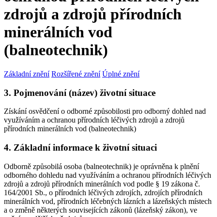
zdrojů a zdrojů přírodních
minerálních vod
(balneotechnik)
Základní znění
Rozšířené znění
Úplné znění
3. Pojmenování (název) životní situace
Získání osvědčení o odborné způsobilosti pro odborný dohled nad
využíváním a ochranou přírodních léčivých zdrojů a zdrojů
přírodních minerálních vod (balneotechnik)
4. Základní informace k životní situaci
Odborně způsobilá osoba (balneotechnik) je oprávněna k plnění
odborného dohledu nad využíváním a ochranou přírodních léčivých
zdrojů a zdrojů přírodních minerálních vod podle § 19 zákona č.
164/2001 Sb., o přírodních léčivých zdrojích, zdrojích přírodních
minerálních vod, přírodních léčebných lázních a lázeňských místech
a o změně některých souvisejících zákonů (lázeňský zákon), ve