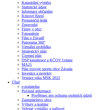
Katastrální výměra
Statistické údaje
Informace občanům
Krizové řízení
Propagační leták
Zpravodaj
Firmy v obci
Fotogalerie
Film o Závadě
Panorama 360°
Virtuální prohlídka
Strategický plán
Územní plán
DSP kanalizace a KČOV I.etapa
MA21
Plán rozvoje sportu obce Závada
Investice a projekty
Vesnice roku MSK 2022
Úřad
e-podatelna
Povinné informace
Pověřenec pro ochranu osobních údajů
Zastupitelstvo obce
Výbory a komise
Veřejné vyhlášky a nařízení