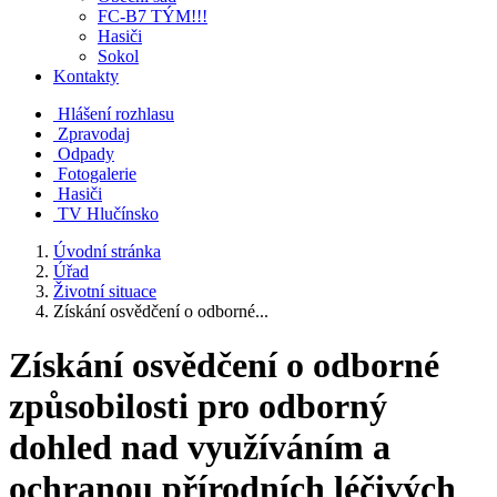
FC-B7 TÝM!!!
Hasiči
Sokol
Kontakty
Hlášení rozhlasu
Zpravodaj
Odpady
Fotogalerie
Hasiči
TV Hlučínsko
Úvodní stránka
Úřad
Životní situace
Získání osvědčení o odborné...
Získání osvědčení o odborné
způsobilosti pro odborný
dohled nad využíváním a
ochranou přírodních léčivých