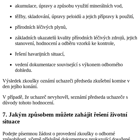
akumulace, úpravy a způsobu využití minerálních vod,
těžby, skladování, úpravy peloidů a jejich přípravy k použití,
přírodních léčivých plynů,
základních ukazatelů kvality přírodních léčivých zdrojů, jejich
stanovení, hodnocení a odběru vzorků ke kontrole,
řešení havarijních situací,
vedení dokumentace související s výkonem odborného
dohledu.
Výsledek zkoušky oznámí uchazeči předseda zkušební komise v
den jejího konání.
V případě, že uchazeč nevyhověl, seznámí předseda uchazeče s
důvody tohoto hodnocení.
7. Jakým způsobem můžete zahájit řešení životní
situace
Podejte písemnou žádost o provedení zkoušky o odborné
způsobilosti, včetně příslušné dokumentace prokazující dosažené