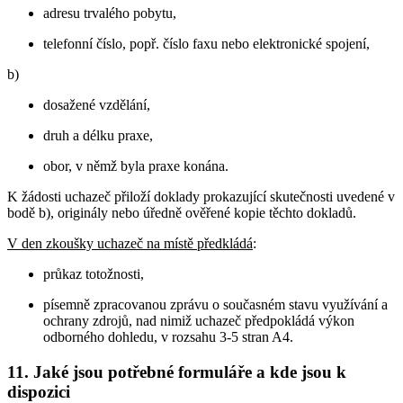
adresu trvalého pobytu,
telefonní číslo, popř. číslo faxu nebo elektronické spojení,
b)
dosažené vzdělání,
druh a délku praxe,
obor, v němž byla praxe konána.
K žádosti uchazeč přiloží doklady prokazující skutečnosti uvedené v
bodě b), originály nebo úředně ověřené kopie těchto dokladů.
V den zkoušky uchazeč na místě předkládá
:
průkaz totožnosti,
písemně zpracovanou zprávu o současném stavu využívání a
ochrany zdrojů, nad nimiž uchazeč předpokládá výkon
odborného dohledu, v rozsahu 3-5 stran A4.
11. Jaké jsou potřebné formuláře a kde jsou k
dispozici