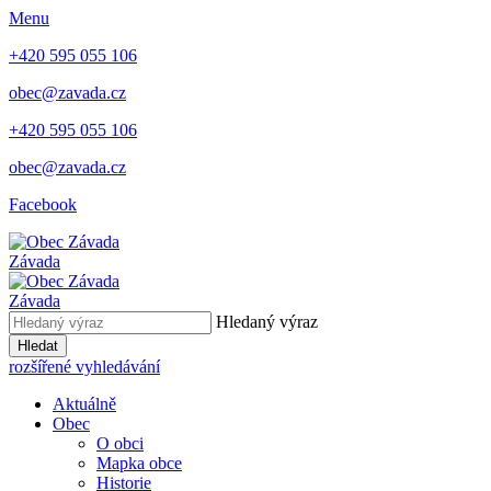
Menu
+420 595 055 106
obec@zavada.cz
+420 595 055 106
obec@zavada.cz
Facebook
Závada
Závada
Hledaný výraz
Hledat
rozšířené vyhledávání
Aktuálně
Obec
O obci
Mapka obce
Historie