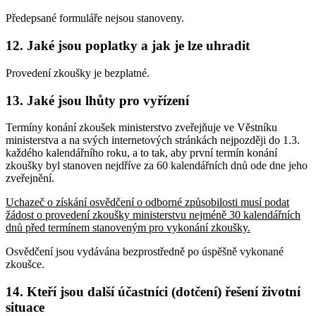
Předepsané formuláře nejsou stanoveny.
12. Jaké jsou poplatky a jak je lze uhradit
Provedení zkoušky je bezplatné.
13. Jaké jsou lhůty pro vyřízení
Termíny konání zkoušek ministerstvo zveřejňuje ve Věstníku
ministerstva a na svých internetových stránkách nejpozději do 1.3.
každého kalendářního roku, a to tak, aby první termín konání
zkoušky byl stanoven nejdříve za 60 kalendářních dnů ode dne jeho
zveřejnění.
Uchazeč o získání osvědčení o odborné způsobilosti musí podat
žádost o provedení zkoušky ministerstvu nejméně 30 kalendářních
dnů před termínem stanoveným pro vykonání zkoušky.
Osvědčení jsou vydávána bezprostředně po úspěšně vykonané
zkoušce.
14. Kteří jsou další účastníci (dotčení) řešení životní
situace