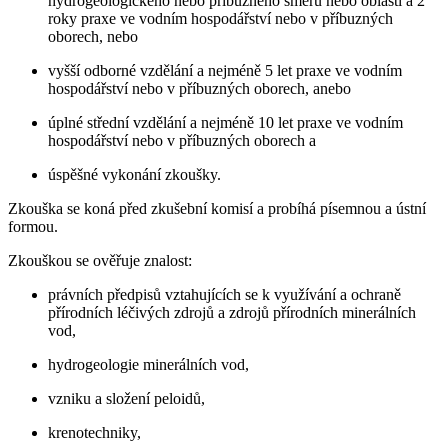
hydrogeologického nebo příbuzného směru nebo oblasti a 2
roky praxe ve vodním hospodářství nebo v příbuzných
oborech, nebo
vyšší odborné vzdělání a nejméně 5 let praxe ve vodním
hospodářství nebo v příbuzných oborech, anebo
úplné střední vzdělání a nejméně 10 let praxe ve vodním
hospodářství nebo v příbuzných oborech a
úspěšné vykonání zkoušky.
Zkouška se koná před zkušební komisí a probíhá písemnou a ústní
formou.
Zkouškou se ověřuje znalost:
právních předpisů vztahujících se k využívání a ochraně
přírodních léčivých zdrojů a zdrojů přírodních minerálních
vod,
hydrogeologie minerálních vod,
vzniku a složení peloidů,
krenotechniky,