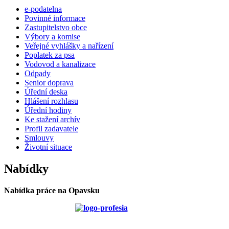
e-podatelna
Povinné informace
Zastupitelstvo obce
Výbory a komise
Veřejné vyhlášky a nařízení
Poplatek za psa
Vodovod a kanalizace
Odpady
Senior doprava
Úřední deska
Hlášení rozhlasu
Úřední hodiny
Ke stažení archív
Profil zadavatele
Smlouvy
Životní situace
Nabídky
Nabídka práce na Opavsku