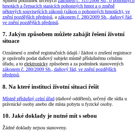
Splnění podmínek určených
zákonem č. 311/2006 Sb., o pohonných
hmotách a čerpacích stanicích pohonných hmot a o změně
některých souvisejících zákonů (zákon o pohonných hmotách), ve
znění pozdějších předpisů
, a
zákonem č. 280/2009 Sb., daňový řád,
ve znění pozdějších předpisů
.
7. Jakým způsobem můžete zahájit řešení životní
situace
Oznámení o změně registračních údajů / žádost o zrušení registrace
je oprávněn podat daňový subjekt místně příslušnému celnímu
úřadu, a to
elektronicky
způsobem a za podmínek stanovených
zákonem č. 280/2009 Sb., daňový řád, ve znění pozdějších
předpisů
.
8. Na které instituci životní situaci řešit
Místně příslušný celní úřad
(daňové oddělení), určený dle sídla u
právnické osoby anebo dle místa pobytu u fyzické osoby.
10. Jaké doklady je nutné mít s sebou
Žádné doklady nejsou stanoveny.