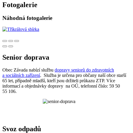
Fotogalerie
Náhodná fotogalerie
Senior doprava
Obec Závada nabízí službu
dopravy seniorů do zdravotních
a sociálních zařízení
. Služba je určena pro občany naší obce starší
65 let, případně mladší, kteří jsou držiteli průkazu ZTP. Více
informací a objednávky dopravy na OÚ, telefonní číslo: 59 50
55 106.
Svoz odpadů