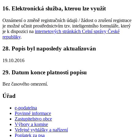
16. Elektronická služba, kterou lze využít
Oznámení o změně registračních údajů / žádost o zrušení registrace
je možné učinit prostřednictvím tzv. inteligentního formuláře, který
je k dispozici na
internetových stránkách Celní správy České
republiky
.
28. Popis byl naposledy aktualizován
19.10.2016
29. Datum konce platnosti popisu
Bez časového omezení.
Úřad
e-podatelna
Povinné informace
Zastupitelstvo obce
Výbory a komise
Veřejné vyhlášky a nařízení
Poplatek za psa