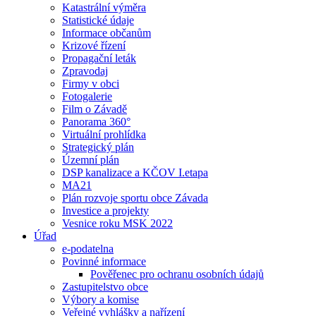
Katastrální výměra
Statistické údaje
Informace občanům
Krizové řízení
Propagační leták
Zpravodaj
Firmy v obci
Fotogalerie
Film o Závadě
Panorama 360°
Virtuální prohlídka
Strategický plán
Územní plán
DSP kanalizace a KČOV I.etapa
MA21
Plán rozvoje sportu obce Závada
Investice a projekty
Vesnice roku MSK 2022
Úřad
e-podatelna
Povinné informace
Pověřenec pro ochranu osobních údajů
Zastupitelstvo obce
Výbory a komise
Veřejné vyhlášky a nařízení