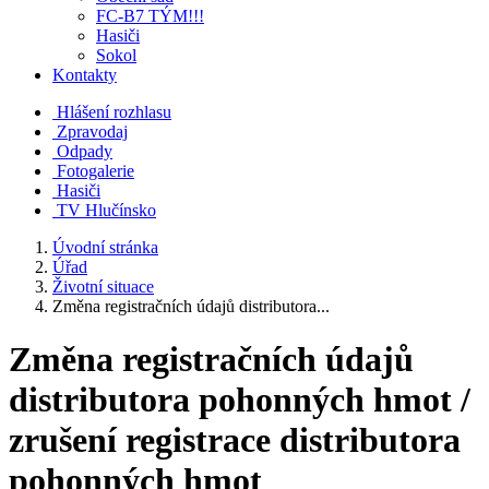
FC-B7 TÝM!!!
Hasiči
Sokol
Kontakty
Hlášení rozhlasu
Zpravodaj
Odpady
Fotogalerie
Hasiči
TV Hlučínsko
Úvodní stránka
Úřad
Životní situace
Změna registračních údajů distributora...
Změna registračních údajů
distributora pohonných hmot /
zrušení registrace distributora
pohonných hmot