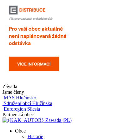
Závada
Jsme členy
MAS Hlučínsko
Sdružení obcí Hlučínska
Euroregion Silesia
Partnerská obec
Zawada (PL)
Obec
Historie