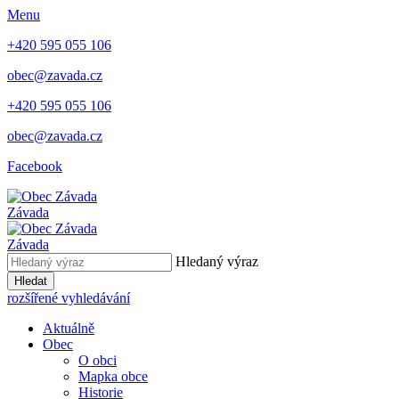
Menu
+420 595 055 106
obec@zavada.cz
+420 595 055 106
obec@zavada.cz
Facebook
Závada
Závada
Hledaný výraz
Hledat
rozšířené vyhledávání
Aktuálně
Obec
O obci
Mapka obce
Historie