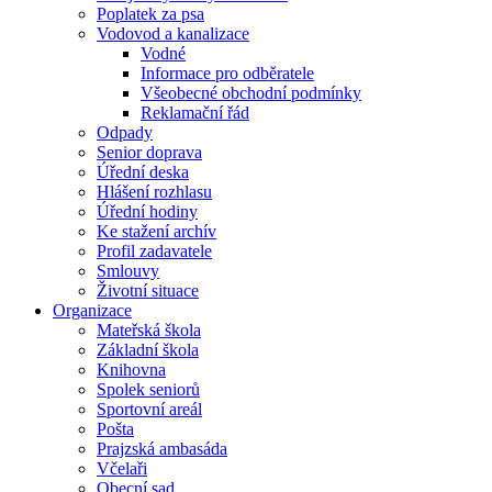
Poplatek za psa
Vodovod a kanalizace
Vodné
Informace pro odběratele
Všeobecné obchodní podmínky
Reklamační řád
Odpady
Senior doprava
Úřední deska
Hlášení rozhlasu
Úřední hodiny
Ke stažení archív
Profil zadavatele
Smlouvy
Životní situace
Organizace
Mateřská škola
Základní škola
Knihovna
Spolek seniorů
Sportovní areál
Pošta
Prajzská ambasáda
Včelaři
Obecní sad