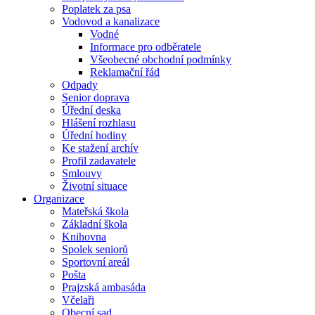
Poplatek za psa
Vodovod a kanalizace
Vodné
Informace pro odběratele
Všeobecné obchodní podmínky
Reklamační řád
Odpady
Senior doprava
Úřední deska
Hlášení rozhlasu
Úřední hodiny
Ke stažení archív
Profil zadavatele
Smlouvy
Životní situace
Organizace
Mateřská škola
Základní škola
Knihovna
Spolek seniorů
Sportovní areál
Pošta
Prajzská ambasáda
Včelaři
Obecní sad