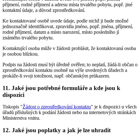
příjmení, rodné příjmení a adresu místa trvalého pobytu, popř. jiné
kontaktní údaje, a důvod zprostředkování.
Ke kontaktované osobě uvede údaje, podle nichž ji bude možné
jednoznačně identifikovat, zpravidla jméno, popř. jména, příjmení,
rodné příjmení, datum a místo narození, místo posledního jí
známého trvalého pobytu.
Kontaktující osoba může v žádosti prohlásit, že kontaktovaná osoba
je osobou blízkou.
Podpis na žádosti musí být úředně ověřen; to neplatí, žádá-li občan o
zprostředkování kontaktu osobně na výše uvedených úřadech a
prokáže-li svoji totožnost, např. občanským průkazem.
11. Jaké jsou potřebné formuláře a kde jsou k
dispozici
Tiskopis "
Žádost o zprostředkování kontaktu
" je k dispozici u všech
úřadů příslušných k podání žádosti nebo na internetových stránkách
Ministerstva vnitra.
12. Jaké jsou poplatky a jak je lze uhradit