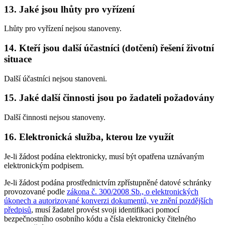
13. Jaké jsou lhůty pro vyřízení
Lhůty pro vyřízení nejsou stanoveny.
14. Kteří jsou další účastníci (dotčení) řešení životní
situace
Další účastníci nejsou stanoveni.
15. Jaké další činnosti jsou po žadateli požadovány
Další činnosti nejsou stanoveny.
16. Elektronická služba, kterou lze využít
Je-li žádost podána elektronicky, musí být opatřena uznávaným
elektronickým podpisem.
Je-li žádost podána prostřednictvím zpřístupněné datové schránky
provozované podle
zákona č. 300/2008 Sb., o elektronických
úkonech a autorizované konverzi dokumentů, ve znění pozdějších
předpisů
, musí žadatel provést svoji identifikaci pomocí
bezpečnostního osobního kódu a čísla elektronicky čitelného