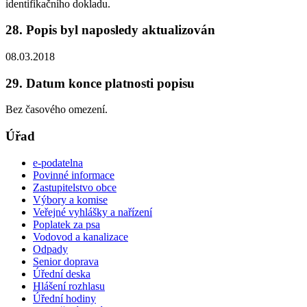
identifikačního dokladu.
28. Popis byl naposledy aktualizován
08.03.2018
29. Datum konce platnosti popisu
Bez časového omezení.
Úřad
e-podatelna
Povinné informace
Zastupitelstvo obce
Výbory a komise
Veřejné vyhlášky a nařízení
Poplatek za psa
Vodovod a kanalizace
Odpady
Senior doprava
Úřední deska
Hlášení rozhlasu
Úřední hodiny