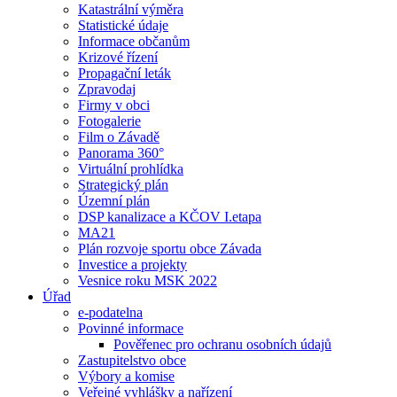
Katastrální výměra
Statistické údaje
Informace občanům
Krizové řízení
Propagační leták
Zpravodaj
Firmy v obci
Fotogalerie
Film o Závadě
Panorama 360°
Virtuální prohlídka
Strategický plán
Územní plán
DSP kanalizace a KČOV I.etapa
MA21
Plán rozvoje sportu obce Závada
Investice a projekty
Vesnice roku MSK 2022
Úřad
e-podatelna
Povinné informace
Pověřenec pro ochranu osobních údajů
Zastupitelstvo obce
Výbory a komise
Veřejné vyhlášky a nařízení