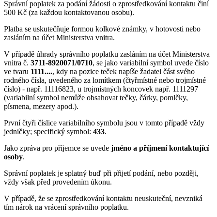
Správní poplatek za podání žádosti o zprostředkování kontaktu činí
500 Kč (za každou kontaktovanou osobu).
Platba se uskutečňuje formou kolkové známky, v hotovosti nebo
zasláním na účet Ministerstva vnitra.
V případě úhrady správního poplatku zasláním na účet Ministerstva
vnitra č.
3711-8920071/0710
, se jako variabilní symbol uvede číslo
ve tvaru
1111....
, kdy na pozice teček napíše žadatel část svého
rodného čísla, uvedeného za lomítkem (čtyřmístné nebo trojmístné
číslo) - např. 11116823, u trojmístných koncovek např. 1111297
(variabilní symbol nemůže obsahovat tečky, čárky, pomlčky,
písmena, mezery apod.).
První čtyři číslice variabilního symbolu jsou v tomto případě vždy
jedničky; specifický symbol:
433
.
Jako zpráva pro příjemce se uvede
jméno a příjmení kontaktující
osoby
.
Správní poplatek je splatný buď při přijetí podání, nebo později,
vždy však před provedením úkonu.
V případě, že se zprostředkování kontaktu neuskuteční, nevzniká
tím nárok na vrácení správního poplatku.