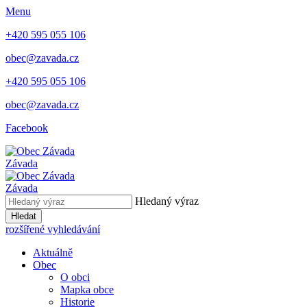
Menu
+420 595 055 106
obec@zavada.cz
+420 595 055 106
obec@zavada.cz
Facebook
Závada
Závada
Hledaný výraz
Hledat
rozšířené vyhledávání
Aktuálně
Obec
O obci
Mapka obce
Historie