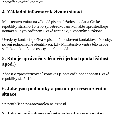
Zprostředkování kontaktu
4. Základní informace k životní situaci
Ministerstvo vnitra na základě písemné žádosti občana České
republiky staršího 15 let o zprostředkování kontaktu zprostředkuje
kontakt s jiným občanem České republiky uvedeným v žádosti.
Uvedený kontakt spočívá v písemném oslovení kontaktované osoby,
po její jednoznačné identifikaci, kdy Ministerstvo vnitra této osobě
sdělí kontaktní údaje osoby, která ji hledá.
5. Kdo je oprávněn v této věci jednat (podat žádost
apod.)
Žádost o zprostředkování kontaktu je oprávněn podat občan České
republiky starší 15 let.
6. Jaké jsou podmínky a postup pro řešení životní
situace
Splnění všech požadovaných náležitostí.
7. Jakým způsobem můžete zahájit řešení životní