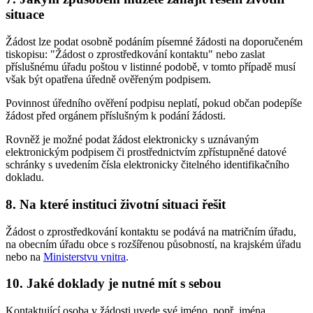
situace
Žádost lze podat osobně podáním písemné žádosti na doporučeném
tiskopisu: "Žádost o zprostředkování kontaktu" nebo zaslat
příslušnému úřadu poštou v listinné podobě, v tomto případě musí
však být opatřena úředně ověřeným podpisem.
Povinnost úředního ověření podpisu neplatí, pokud občan podepíše
žádost před orgánem příslušným k podání žádosti.
Rovněž je možné podat žádost elektronicky s uznávaným
elektronickým podpisem či prostřednictvím zpřístupněné datové
schránky s uvedením čísla elektronicky čitelného identifikačního
dokladu.
8. Na které instituci životní situaci řešit
Žádost o zprostředkování kontaktu se podává na matričním úřadu,
na obecním úřadu obce s rozšířenou působností, na krajském úřadu
nebo na
Ministerstvu vnitra
.
10. Jaké doklady je nutné mít s sebou
Kontaktující osoba v žádosti uvede své jméno, popř. jména,