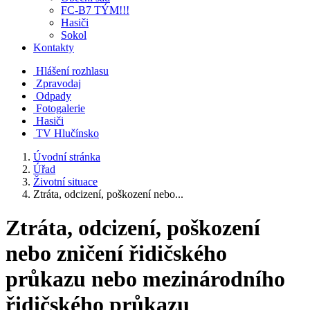
FC-B7 TÝM!!!
Hasiči
Sokol
Kontakty
Hlášení rozhlasu
Zpravodaj
Odpady
Fotogalerie
Hasiči
TV Hlučínsko
Úvodní stránka
Úřad
Životní situace
Ztráta, odcizení, poškození nebo...
Ztráta, odcizení, poškození
nebo zničení řidičského
průkazu nebo mezinárodního
řidičského průkazu