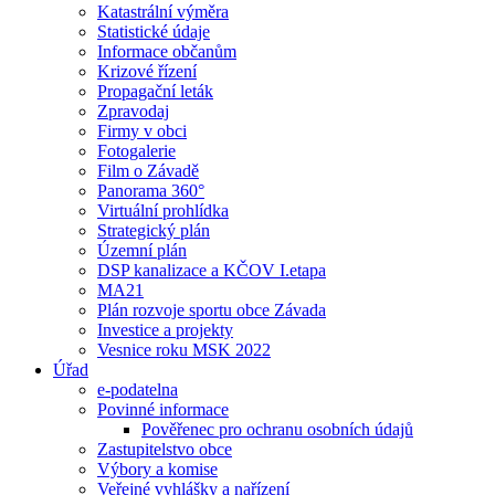
Katastrální výměra
Statistické údaje
Informace občanům
Krizové řízení
Propagační leták
Zpravodaj
Firmy v obci
Fotogalerie
Film o Závadě
Panorama 360°
Virtuální prohlídka
Strategický plán
Územní plán
DSP kanalizace a KČOV I.etapa
MA21
Plán rozvoje sportu obce Závada
Investice a projekty
Vesnice roku MSK 2022
Úřad
e-podatelna
Povinné informace
Pověřenec pro ochranu osobních údajů
Zastupitelstvo obce
Výbory a komise
Veřejné vyhlášky a nařízení