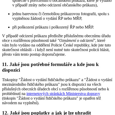
společně s potvrzením o občanském průkazu, které je vydáno
v případě ztráty nebo odcizení občanského průkazu),
jednu barevnou či černobílou průkazovou fotografii, spolu s
vyplněnou žádostí o vydání ŘP nebo MŘP,
při poškození průkazu i poškozený ŘP nebo MŘP.
V případě odcizení průkazu předložte příslušnému obecnímu úřadu
obce s rozšířenou působností také
"Oznámení o odcizení"
, které
vám bylo vydáno na oddělení Policie České republiky, kde jste tuto
skutečnost ohlásili - i když není nutné tuto skutečnost policii hlásit,
přesto vám tento postup doporučujeme.
11. Jaké jsou potřebné formuláře a kde jsou k
dispozici
Tiskopisy "Žádost o vydání řidičského průkazu" a "Žádost o vydání
mezinárodního řidičského průkazu" jsou k dispozici na všech
příslušných obecních úřadech obcí s rozšířenou působností nebo k
prohlédnutí na
internetových stránkách Ministerstva dopravy
(tiskopis "Žádost o vydání řidičského průkazu" je opatřen též
návodem na vyplnění).
12. Jaké jsou poplatky a jak je lze uhradit