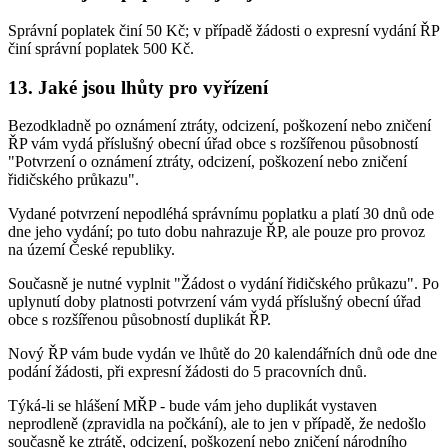
Správní poplatek činí 50 Kč; v případě žádosti o expresní vydání ŘP
činí správní poplatek 500 Kč.
13. Jaké jsou lhůty pro vyřízení
Bezodkladně po oznámení ztráty, odcizení, poškození nebo zničení
ŘP vám vydá příslušný obecní úřad obce s rozšířenou působností
"Potvrzení o oznámení ztráty, odcizení, poškození nebo zničení
řidičského průkazu".
Vydané potvrzení nepodléhá správnímu poplatku a platí 30 dnů ode
dne jeho vydání; po tuto dobu nahrazuje ŘP, ale pouze pro provoz
na území České republiky.
Současně je nutné vyplnit "Žádost o vydání řidičského průkazu". Po
uplynutí doby platnosti potvrzení vám vydá příslušný obecní úřad
obce s rozšířenou působností duplikát ŘP.
Nový ŘP vám bude vydán ve lhůtě do 20 kalendářních dnů ode dne
podání žádosti, při expresní žádosti do 5 pracovních dnů.
Týká-li se hlášení MŘP - bude vám jeho duplikát vystaven
neprodleně (zpravidla na počkání), ale to jen v případě, že nedošlo
současně ke ztrátě, odcizení, poškození nebo zničení národního