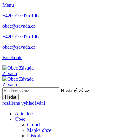
Menu
+420 595 055 106
obec@zavada.cz
+420 595 055 106
obec@zavada.cz
Facebook
Závada
Závada
Hledaný výraz
Hledat
rozšířené vyhledávání
Aktuálně
Obec
O obci
Mapka obce
Historie