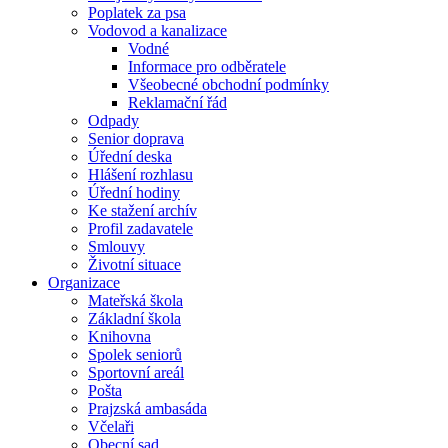
Poplatek za psa
Vodovod a kanalizace
Vodné
Informace pro odběratele
Všeobecné obchodní podmínky
Reklamační řád
Odpady
Senior doprava
Úřední deska
Hlášení rozhlasu
Úřední hodiny
Ke stažení archív
Profil zadavatele
Smlouvy
Životní situace
Organizace
Mateřská škola
Základní škola
Knihovna
Spolek seniorů
Sportovní areál
Pošta
Prajzská ambasáda
Včelaři
Obecní sad