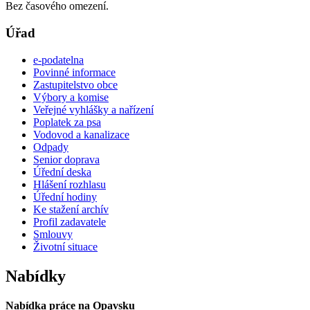
Bez časového omezení.
Úřad
e-podatelna
Povinné informace
Zastupitelstvo obce
Výbory a komise
Veřejné vyhlášky a nařízení
Poplatek za psa
Vodovod a kanalizace
Odpady
Senior doprava
Úřední deska
Hlášení rozhlasu
Úřední hodiny
Ke stažení archív
Profil zadavatele
Smlouvy
Životní situace
Nabídky
Nabídka práce na Opavsku