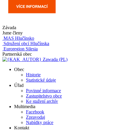
Závada
Jsme členy
MAS Hlučínsko
Sdružení obcí Hlučínska
Euroregion Silesia
Partnerská obec
Zawada (PL)
Obec
Historie
Statistické údaje
Úřad
Povinné informace
Zastupitelstvo obce
Ke stažení archív
Multimedia
Facebook
Zpravodaj
Nabídky práce
Kontakt