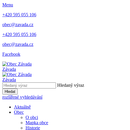
Menu
+420 595 055 106
obec@zavada.cz
+420 595 055 106
obec@zavada.cz
Facebook
Závada
Závada
Hledaný výraz
Hledat
rozšířené vyhledávání
Aktuálně
Obec
O obci
Mapka obce
Historie