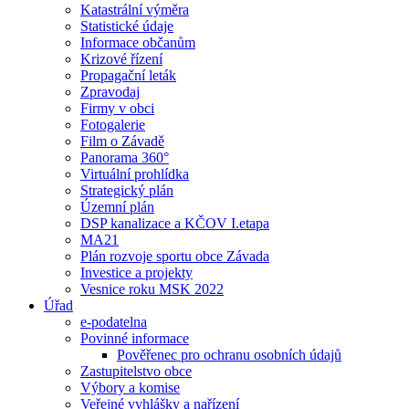
Katastrální výměra
Statistické údaje
Informace občanům
Krizové řízení
Propagační leták
Zpravodaj
Firmy v obci
Fotogalerie
Film o Závadě
Panorama 360°
Virtuální prohlídka
Strategický plán
Územní plán
DSP kanalizace a KČOV I.etapa
MA21
Plán rozvoje sportu obce Závada
Investice a projekty
Vesnice roku MSK 2022
Úřad
e-podatelna
Povinné informace
Pověřenec pro ochranu osobních údajů
Zastupitelstvo obce
Výbory a komise
Veřejné vyhlášky a nařízení