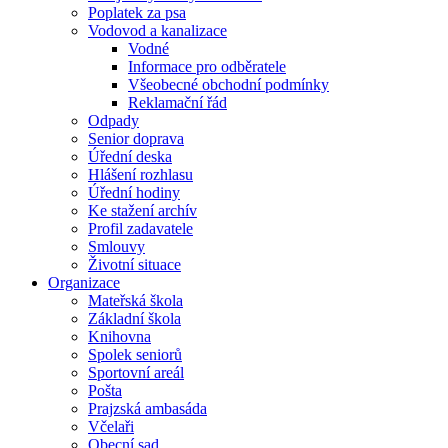
Poplatek za psa
Vodovod a kanalizace
Vodné
Informace pro odběratele
Všeobecné obchodní podmínky
Reklamační řád
Odpady
Senior doprava
Úřední deska
Hlášení rozhlasu
Úřední hodiny
Ke stažení archív
Profil zadavatele
Smlouvy
Životní situace
Organizace
Mateřská škola
Základní škola
Knihovna
Spolek seniorů
Sportovní areál
Pošta
Prajzská ambasáda
Včelaři
Obecní sad