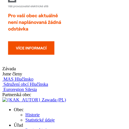
Závada
Jsme členy
MAS Hlučínsko
Sdružení obcí Hlučínska
Euroregion Silesia
Partnerská obec
Zawada (PL)
Obec
Historie
Statistické údaje
Úřad