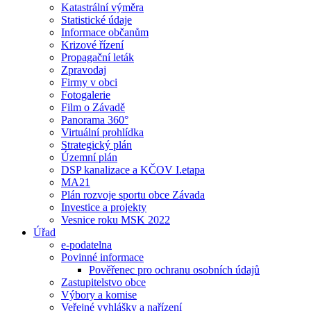
Katastrální výměra
Statistické údaje
Informace občanům
Krizové řízení
Propagační leták
Zpravodaj
Firmy v obci
Fotogalerie
Film o Závadě
Panorama 360°
Virtuální prohlídka
Strategický plán
Územní plán
DSP kanalizace a KČOV I.etapa
MA21
Plán rozvoje sportu obce Závada
Investice a projekty
Vesnice roku MSK 2022
Úřad
e-podatelna
Povinné informace
Pověřenec pro ochranu osobních údajů
Zastupitelstvo obce
Výbory a komise
Veřejné vyhlášky a nařízení