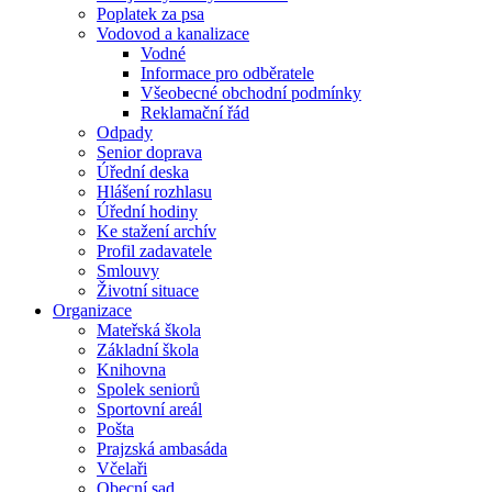
Poplatek za psa
Vodovod a kanalizace
Vodné
Informace pro odběratele
Všeobecné obchodní podmínky
Reklamační řád
Odpady
Senior doprava
Úřední deska
Hlášení rozhlasu
Úřední hodiny
Ke stažení archív
Profil zadavatele
Smlouvy
Životní situace
Organizace
Mateřská škola
Základní škola
Knihovna
Spolek seniorů
Sportovní areál
Pošta
Prajzská ambasáda
Včelaři
Obecní sad