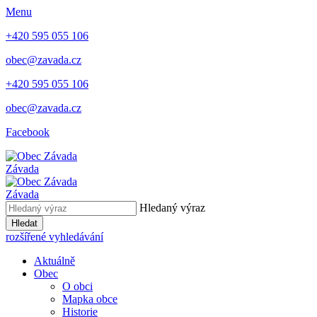
Menu
+420 595 055 106
obec@zavada.cz
+420 595 055 106
obec@zavada.cz
Facebook
Závada
Závada
Hledaný výraz
Hledat
rozšířené vyhledávání
Aktuálně
Obec
O obci
Mapka obce
Historie