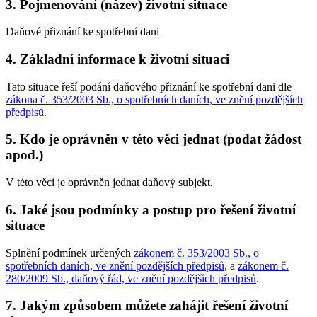
3. Pojmenování (název) životní situace
Daňové přiznání ke spotřební dani
4. Základní informace k životní situaci
Tato situace řeší podání daňového přiznání ke spotřební dani dle
zákona č. 353/2003 Sb., o spotřebních daních, ve znění pozdějších
předpisů
.
5. Kdo je oprávněn v této věci jednat (podat žádost
apod.)
V této věci je oprávněn jednat daňový subjekt.
6. Jaké jsou podmínky a postup pro řešení životní
situace
Splnění podmínek určených
zákonem č. 353/2003 Sb., o
spotřebních daních, ve znění pozdějších předpisů
, a
zákonem č.
280/2009 Sb., daňový řád, ve znění pozdějších předpisů
.
7. Jakým způsobem můžete zahájit řešení životní