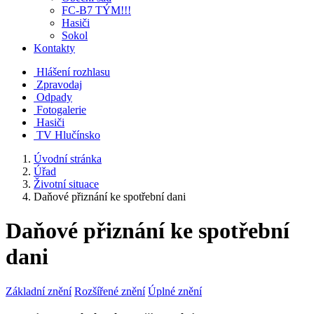
FC-B7 TÝM!!!
Hasiči
Sokol
Kontakty
Hlášení rozhlasu
Zpravodaj
Odpady
Fotogalerie
Hasiči
TV Hlučínsko
Úvodní stránka
Úřad
Životní situace
Daňové přiznání ke spotřební dani
Daňové přiznání ke spotřební
dani
Základní znění
Rozšířené znění
Úplné znění