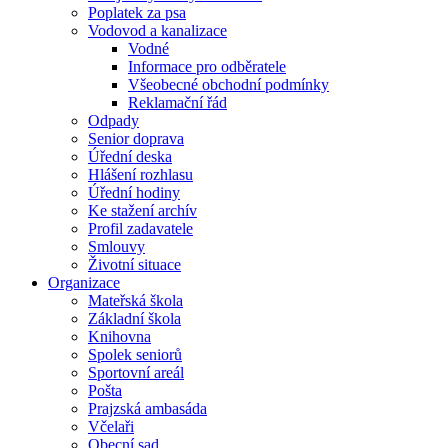
Poplatek za psa
Vodovod a kanalizace
Vodné
Informace pro odběratele
Všeobecné obchodní podmínky
Reklamační řád
Odpady
Senior doprava
Úřední deska
Hlášení rozhlasu
Úřední hodiny
Ke stažení archív
Profil zadavatele
Smlouvy
Životní situace
Organizace
Mateřská škola
Základní škola
Knihovna
Spolek seniorů
Sportovní areál
Pošta
Prajzská ambasáda
Včelaři
Obecní sad