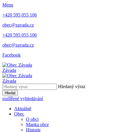
Menu
+420 595 055 106
obec@zavada.cz
+420 595 055 106
obec@zavada.cz
Facebook
Závada
Závada
Hledaný výraz
Hledat
rozšířené vyhledávání
Aktuálně
Obec
O obci
Mapka obce
Historie