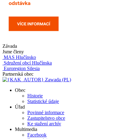
Závada
Jsme členy
MAS Hlučínsko
Sdružení obcí Hlučínska
Euroregion Silesia
Partnerská obec
Zawada (PL)
Obec
Historie
Statistické údaje
Úřad
Povinné informace
Zastupitelstvo obce
Ke stažení archív
Multimedia
Facebook