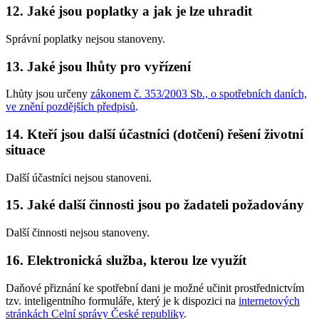
12. Jaké jsou poplatky a jak je lze uhradit
Správní poplatky nejsou stanoveny.
13. Jaké jsou lhůty pro vyřízení
Lhůty jsou určeny
zákonem č. 353/2003 Sb., o spotřebních daních,
ve znění pozdějších předpisů
.
14. Kteří jsou další účastníci (dotčení) řešení životní
situace
Další účastníci nejsou stanoveni.
15. Jaké další činnosti jsou po žadateli požadovány
Další činnosti nejsou stanoveny.
16. Elektronická služba, kterou lze využít
Daňové přiznání ke spotřební dani je možné učinit prostřednictvím
tzv. inteligentního formuláře, který je k dispozici na
internetových
stránkách Celní správy České republiky
.