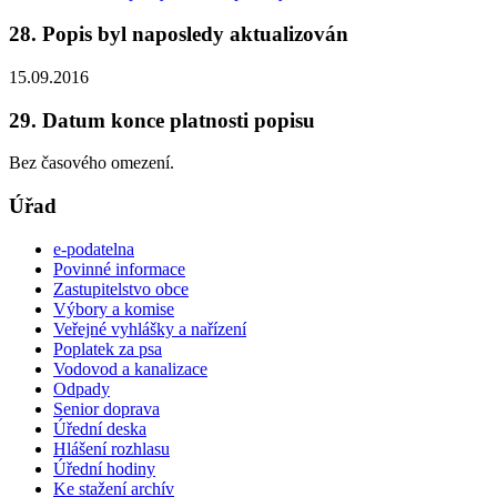
28. Popis byl naposledy aktualizován
15.09.2016
29. Datum konce platnosti popisu
Bez časového omezení.
Úřad
e-podatelna
Povinné informace
Zastupitelstvo obce
Výbory a komise
Veřejné vyhlášky a nařízení
Poplatek za psa
Vodovod a kanalizace
Odpady
Senior doprava
Úřední deska
Hlášení rozhlasu
Úřední hodiny
Ke stažení archív