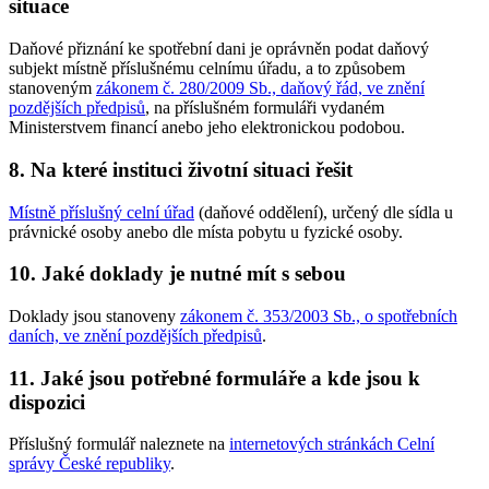
situace
Daňové přiznání ke spotřební dani je oprávněn podat daňový
subjekt místně příslušnému celnímu úřadu, a to způsobem
stanoveným
zákonem č. 280/2009 Sb., daňový řád, ve znění
pozdějších předpisů
, na příslušném formuláři vydaném
Ministerstvem financí anebo jeho elektronickou podobou.
8. Na které instituci životní situaci řešit
Místně příslušný celní úřad
(daňové oddělení), určený dle sídla u
právnické osoby anebo dle místa pobytu u fyzické osoby.
10. Jaké doklady je nutné mít s sebou
Doklady jsou stanoveny
zákonem č. 353/2003 Sb., o spotřebních
daních, ve znění pozdějších předpisů
.
11. Jaké jsou potřebné formuláře a kde jsou k
dispozici
Příslušný formulář naleznete na
internetových stránkách Celní
správy České republiky
.