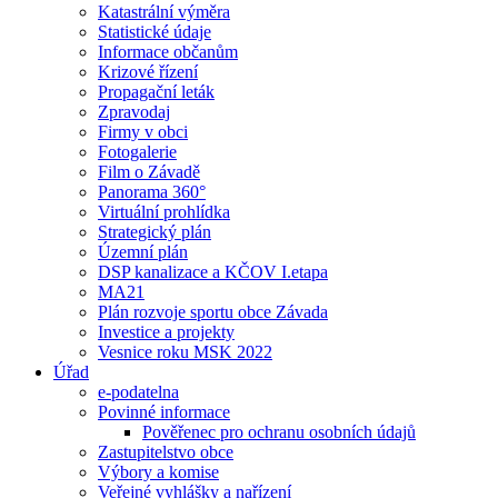
Katastrální výměra
Statistické údaje
Informace občanům
Krizové řízení
Propagační leták
Zpravodaj
Firmy v obci
Fotogalerie
Film o Závadě
Panorama 360°
Virtuální prohlídka
Strategický plán
Územní plán
DSP kanalizace a KČOV I.etapa
MA21
Plán rozvoje sportu obce Závada
Investice a projekty
Vesnice roku MSK 2022
Úřad
e-podatelna
Povinné informace
Pověřenec pro ochranu osobních údajů
Zastupitelstvo obce
Výbory a komise
Veřejné vyhlášky a nařízení