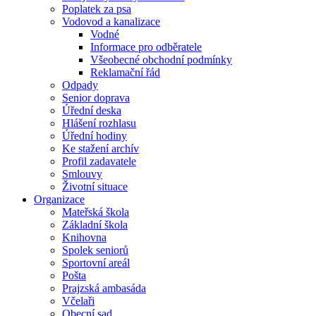
Poplatek za psa
Vodovod a kanalizace
Vodné
Informace pro odběratele
Všeobecné obchodní podmínky
Reklamační řád
Odpady
Senior doprava
Úřední deska
Hlášení rozhlasu
Úřední hodiny
Ke stažení archív
Profil zadavatele
Smlouvy
Životní situace
Organizace
Mateřská škola
Základní škola
Knihovna
Spolek seniorů
Sportovní areál
Pošta
Prajzská ambasáda
Včelaři
Obecní sad