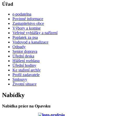
Úřad
e-podatelna
Povinné informace
Zastupitelstvo obce
Výbory a komise
Veřejné vyhlášky a nařízení
Poplatek za psa
Vodovod a kanalizace
Odpady
Senior doprava
Úřední deska
Hlášení rozhlasu
Úřední hodiny
Ke stažení archív
Profil zadavatele
Smlouvy
Životní situace
Nabídky
Nabídka práce na Opavsku