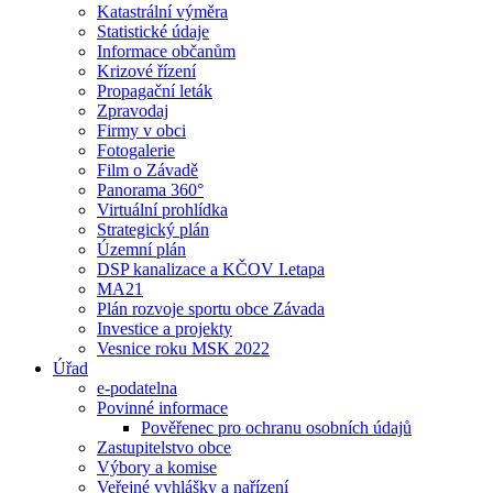
Katastrální výměra
Statistické údaje
Informace občanům
Krizové řízení
Propagační leták
Zpravodaj
Firmy v obci
Fotogalerie
Film o Závadě
Panorama 360°
Virtuální prohlídka
Strategický plán
Územní plán
DSP kanalizace a KČOV I.etapa
MA21
Plán rozvoje sportu obce Závada
Investice a projekty
Vesnice roku MSK 2022
Úřad
e-podatelna
Povinné informace
Pověřenec pro ochranu osobních údajů
Zastupitelstvo obce
Výbory a komise
Veřejné vyhlášky a nařízení