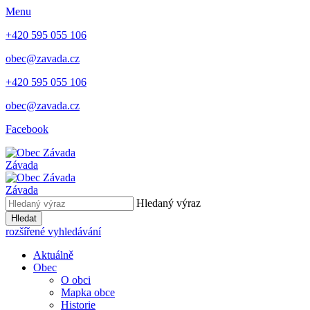
Menu
+420 595 055 106
obec@zavada.cz
+420 595 055 106
obec@zavada.cz
Facebook
Závada
Závada
Hledaný výraz
Hledat
rozšířené vyhledávání
Aktuálně
Obec
O obci
Mapka obce
Historie