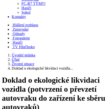
FC-B7 TÝM!!!
Hasiči
Sokol
Kontakty
Hlášení rozhlasu
Zpravodaj
Odpady
Fotogalerie
Hasiči
TV Hlučínsko
Úvodní stránka
Úřad
Životní situace
Doklad o ekologické likvidaci vozidla...
Doklad o ekologické likvidaci
vozidla (potvrzení o převzetí
autovraku do zařízení ke sběru
autovraků)