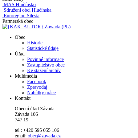
MAS Hlučínsko
Sdružení obcí Hlučínska
Euroregion Silesia
Partnerská obec
Zawada (PL)
Obec
Historie
Statistické údaje
Úřad
Povinné informace
Zastupitelstvo obce
Ke stažení archív
Multimedia
Facebook
Zpravodaj
Nabídky práce
Kontakt
Obecní úřad Závada
Závada 106
747 19
tel.: +420 595 055 106
email:
obec@zavada.cz