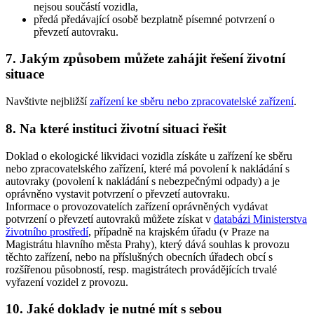
nejsou součástí vozidla,
předá předávající osobě bezplatně písemné potvrzení o
převzetí autovraku.
7. Jakým způsobem můžete zahájit řešení životní
situace
Navštivte nejbližší
zařízení ke sběru nebo zpracovatelské zařízení
.
8. Na které instituci životní situaci řešit
Doklad o ekologické likvidaci vozidla získáte u zařízení ke sběru
nebo zpracovatelského zařízení, které má povolení k nakládání s
autovraky (povolení k nakládání s nebezpečnými odpady) a je
oprávněno vystavit potvrzení o převzetí autovraku.
Informace o provozovatelích zařízení oprávněných vydávat
potvrzení o převzetí autovraků můžete získat v
databázi Ministerstva
životního prostředí
, případně na krajském úřadu (v Praze na
Magistrátu hlavního města Prahy), který dává souhlas k provozu
těchto zařízení, nebo na příslušných obecních úřadech obcí s
rozšířenou působností, resp. magistrátech provádějících trvalé
vyřazení vozidel z provozu.
10. Jaké doklady je nutné mít s sebou