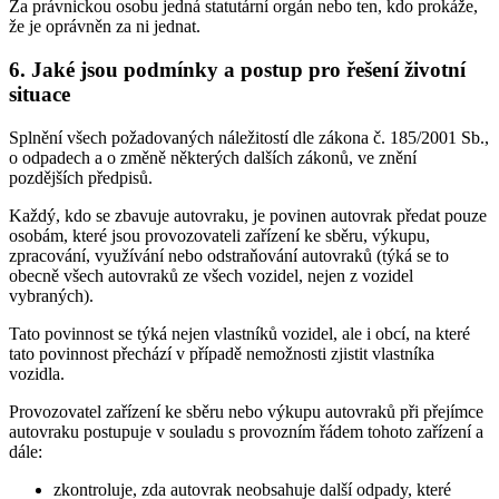
Za právnickou osobu jedná statutární orgán nebo ten, kdo prokáže,
že je oprávněn za ni jednat.
6. Jaké jsou podmínky a postup pro řešení životní
situace
Splnění všech požadovaných náležitostí dle zákona č. 185/2001 Sb.,
o odpadech a o změně některých dalších zákonů, ve znění
pozdějších předpisů.
Každý, kdo se zbavuje autovraku, je povinen autovrak předat pouze
osobám, které jsou provozovateli zařízení ke sběru, výkupu,
zpracování, využívání nebo odstraňování autovraků (týká se to
obecně všech autovraků ze všech vozidel, nejen z vozidel
vybraných).
Tato povinnost se týká nejen vlastníků vozidel, ale i obcí, na které
tato povinnost přechází v případě nemožnosti zjistit vlastníka
vozidla.
Provozovatel zařízení ke sběru nebo výkupu autovraků při přejímce
autovraku postupuje v souladu s provozním řádem tohoto zařízení a
dále:
zkontroluje, zda autovrak neobsahuje další odpady, které