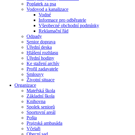
Poplatek za psa
Vodovod a kanalizace
Vodné
Informace pro odběratele
Všeobecné obchodní podmínky
Reklamační řád
Odpady
Senior doprava
Úřední deska
Hlášení rozhlasu
Úřední hodiny
Ke stažení archív
Profil zadavatele
Smlouvy
Životní situace
Organizace
Mateřská škola
Základní škola
Knihovna
Spolek seniorů
Sportovní areál
Pošta
Prajzská ambasáda
Včelaři
Obecní sad