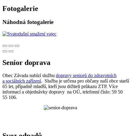
Fotogalerie
Náhodná fotogalerie
Senior doprava
Obec Závada nabízí službu
dopravy seniorů do zdravotních
a sociálních zařízení
. Služba je určena pro občany naší obce starší
65 let, případně mladší, kteří jsou držiteli průkazu ZTP. Více
informací a objednávky dopravy na OÚ, telefonní číslo: 59 50
55 106.
Svoz odpadů