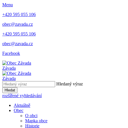
Menu
+420 595 055 106
obec@zavada.cz
+420 595 055 106
obec@zavada.cz
Facebook
Závada
Závada
Hledaný výraz
Hledat
rozšířené vyhledávání
Aktuálně
Obec
O obci
Mapka obce
Historie