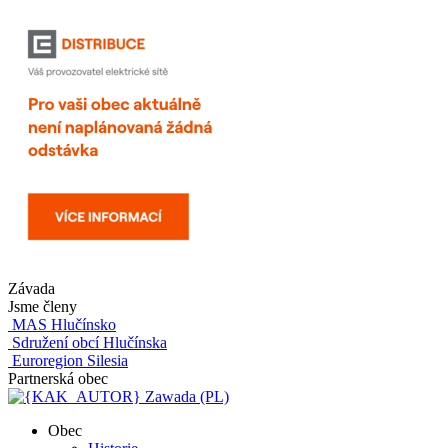
Závada
Jsme členy
MAS Hlučínsko
Sdružení obcí Hlučínska
Euroregion Silesia
Partnerská obec
Zawada (PL)
Obec