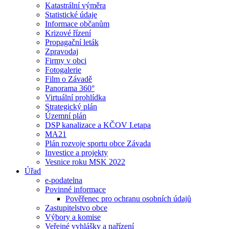
Katastrální výměra
Statistické údaje
Informace občanům
Krizové řízení
Propagační leták
Zpravodaj
Firmy v obci
Fotogalerie
Film o Závadě
Panorama 360°
Virtuální prohlídka
Strategický plán
Územní plán
DSP kanalizace a KČOV I.etapa
MA21
Plán rozvoje sportu obce Závada
Investice a projekty
Vesnice roku MSK 2022
Úřad
e-podatelna
Povinné informace
Pověřenec pro ochranu osobních údajů
Zastupitelstvo obce
Výbory a komise
Veřejné vyhlášky a nařízení