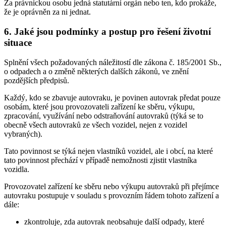
Za právnickou osobu jedná statutární orgán nebo ten, kdo prokáže,
že je oprávněn za ni jednat.
6. Jaké jsou podmínky a postup pro řešení životní
situace
Splnění všech požadovaných náležitostí dle zákona č. 185/2001 Sb.,
o odpadech a o změně některých dalších zákonů, ve znění
pozdějších předpisů.
Každý, kdo se zbavuje autovraku, je povinen autovrak předat pouze
osobám, které jsou provozovateli zařízení ke sběru, výkupu,
zpracování, využívání nebo odstraňování autovraků (týká se to
obecně všech autovraků ze všech vozidel, nejen z vozidel
vybraných).
Tato povinnost se týká nejen vlastníků vozidel, ale i obcí, na které
tato povinnost přechází v případě nemožnosti zjistit vlastníka
vozidla.
Provozovatel zařízení ke sběru nebo výkupu autovraků při přejímce
autovraku postupuje v souladu s provozním řádem tohoto zařízení a
dále:
zkontroluje, zda autovrak neobsahuje další odpady, které