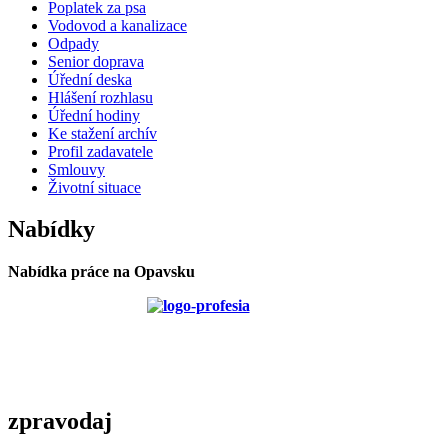
Poplatek za psa
Vodovod a kanalizace
Odpady
Senior doprava
Úřední deska
Hlášení rozhlasu
Úřední hodiny
Ke stažení archív
Profil zadavatele
Smlouvy
Životní situace
Nabídky
Nabídka práce na Opavsku
zpravodaj