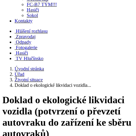
FC-B7 TÝM!!!
Hasiči
Sokol
Kontakty
Hlášení rozhlasu
Zpravodaj
Odpady
Fotogalerie
Hasiči
TV Hlučínsko
Úvodní stránka
Úřad
Životní situace
Doklad o ekologické likvidaci vozidla...
Doklad o ekologické likvidaci
vozidla (potvrzení o převzetí
autovraku do zařízení ke sběru
autovraků)