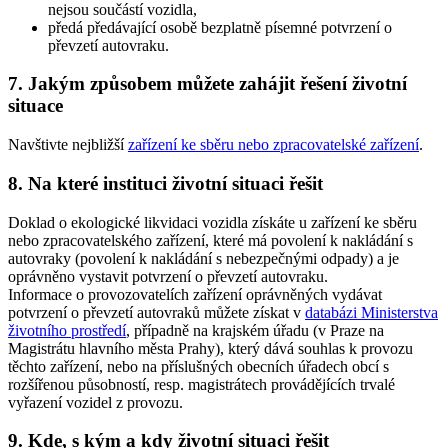
nejsou součástí vozidla,
předá předávající osobě bezplatně písemné potvrzení o
převzetí autovraku.
7. Jakým způsobem můžete zahájit řešení životní
situace
Navštivte nejbližší
zařízení ke sběru nebo zpracovatelské zařízení
.
8. Na které instituci životní situaci řešit
Doklad o ekologické likvidaci vozidla získáte u zařízení ke sběru
nebo zpracovatelského zařízení, které má povolení k nakládání s
autovraky (povolení k nakládání s nebezpečnými odpady) a je
oprávněno vystavit potvrzení o převzetí autovraku.
Informace o provozovatelích zařízení oprávněných vydávat
potvrzení o převzetí autovraků můžete získat v
databázi Ministerstva
životního prostředí
, případně na krajském úřadu (v Praze na
Magistrátu hlavního města Prahy), který dává souhlas k provozu
těchto zařízení, nebo na příslušných obecních úřadech obcí s
rozšířenou působností, resp. magistrátech provádějících trvalé
vyřazení vozidel z provozu.
9. Kde, s kým a kdy životní situaci řešit