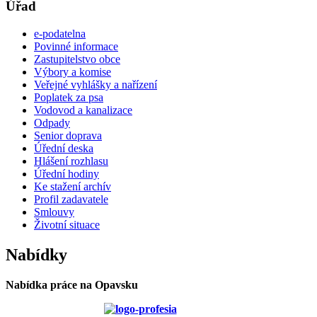
Úřad
e-podatelna
Povinné informace
Zastupitelstvo obce
Výbory a komise
Veřejné vyhlášky a nařízení
Poplatek za psa
Vodovod a kanalizace
Odpady
Senior doprava
Úřední deska
Hlášení rozhlasu
Úřední hodiny
Ke stažení archív
Profil zadavatele
Smlouvy
Životní situace
Nabídky
Nabídka práce na Opavsku