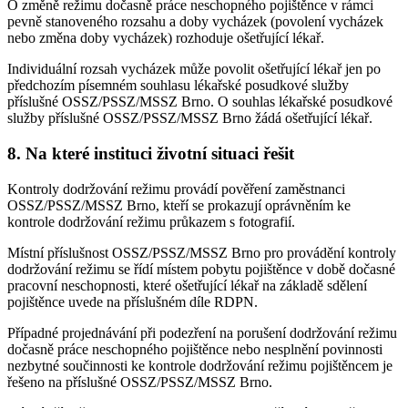
O změně režimu dočasně práce neschopného pojištěnce v rámci
pevně stanoveného rozsahu a doby vycházek (povolení vycházek
nebo změna doby vycházek) rozhoduje ošetřující lékař.
Individuální rozsah vycházek může povolit ošetřující lékař jen po
předchozím písemném souhlasu lékařské posudkové služby
příslušné OSSZ/PSSZ/MSSZ Brno. O souhlas lékařské posudkové
služby příslušné OSSZ/PSSZ/MSSZ Brno žádá ošetřující lékař.
8. Na které instituci životní situaci řešit
Kontroly dodržování režimu provádí pověření zaměstnanci
OSSZ/PSSZ/MSSZ Brno, kteří se prokazují oprávněním ke
kontrole dodržování režimu průkazem s fotografií.
Místní příslušnost OSSZ/PSSZ/MSSZ Brno pro provádění kontroly
dodržování režimu se řídí místem pobytu pojištěnce v době dočasné
pracovní neschopnosti, které ošetřující lékař na základě sdělení
pojištěnce uvede na příslušném díle RDPN.
Případné projednávání při podezření na porušení dodržování režimu
dočasně práce neschopného pojištěnce nebo nesplnění povinnosti
nezbytné součinnosti ke kontrole dodržování režimu pojištěncem je
řešeno na příslušné OSSZ/PSSZ/MSSZ Brno.