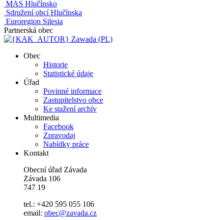
MAS Hlučínsko
Sdružení obcí Hlučínska
Euroregion Silesia
Partnerská obec
Zawada (PL)
Obec
Historie
Statistické údaje
Úřad
Povinné informace
Zastupitelstvo obce
Ke stažení archív
Multimedia
Facebook
Zpravodaj
Nabídky práce
Kontakt
Obecní úřad Závada
Závada 106
747 19
tel.: +420 595 055 106
email:
obec@zavada.cz