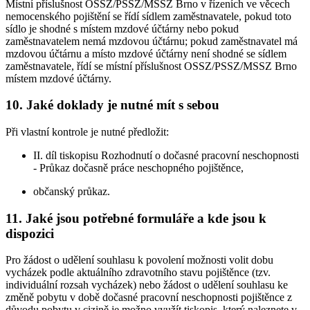
Místní příslušnost OSSZ/PSSZ/MSSZ Brno v řízeních ve věcech
nemocenského pojištění se řídí sídlem zaměstnavatele, pokud toto
sídlo je shodné s místem mzdové účtárny nebo pokud
zaměstnavatelem nemá mzdovou účtárnu; pokud zaměstnavatel má
mzdovou účtárnu a místo mzdové účtárny není shodné se sídlem
zaměstnavatele, řídí se místní příslušnost OSSZ/PSSZ/MSSZ Brno
místem mzdové účtárny.
10. Jaké doklady je nutné mít s sebou
Při vlastní kontrole je nutné předložit:
II. díl tiskopisu Rozhodnutí o dočasné pracovní neschopnosti
- Průkaz dočasně práce neschopného pojištěnce,
občanský průkaz.
11. Jaké jsou potřebné formuláře a kde jsou k
dispozici
Pro žádost o udělení souhlasu k povolení možnosti volit dobu
vycházek podle aktuálního zdravotního stavu pojištěnce (tzv.
individuální rozsah vycházek) nebo žádost o udělení souhlasu ke
změně pobytu v době dočasné pracovní neschopnosti pojištěnce z
důvodu pobytu v cizině je možno využít tiskopis, který naleznete v