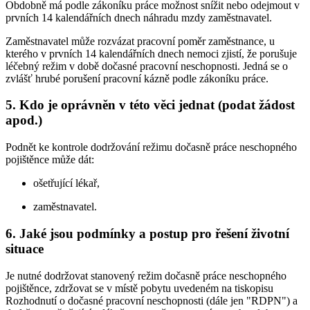
Obdobně má podle zákoníku práce možnost snížit nebo odejmout v
prvních 14 kalendářních dnech náhradu mzdy zaměstnavatel.
Zaměstnavatel může rozvázat pracovní poměr zaměstnance, u
kterého v prvních 14 kalendářních dnech nemoci zjistí, že porušuje
léčebný režim v době dočasné pracovní neschopnosti. Jedná se o
zvlášť hrubé porušení pracovní kázně podle zákoníku práce.
5. Kdo je oprávněn v této věci jednat (podat žádost
apod.)
Podnět ke kontrole dodržování režimu dočasně práce neschopného
pojištěnce může dát:
ošetřující lékař,
zaměstnavatel.
6. Jaké jsou podmínky a postup pro řešení životní
situace
Je nutné dodržovat stanovený režim dočasně práce neschopného
pojištěnce, zdržovat se v místě pobytu uvedeném na tiskopisu
Rozhodnutí o dočasné pracovní neschopnosti (dále jen "RDPN") a