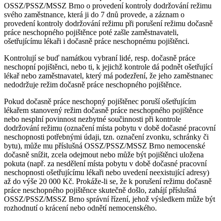
OSSZ/PSSZ/MSSZ Brno o provedení kontroly dodržování režimu
svého zaměstnance, která ji do 7 dnů provede, a záznam o
provedení kontroly dodržování režimu při porušení režimu dočasně
práce neschopného pojištěnce poté zašle zaměstnavateli,
ošetřujícímu lékaři i dočasně práce neschopnému pojištěnci.
Kontrolují se buď namátkou vybraní lidé, resp. dočasně práce
neschopní pojištěnci, nebo ti, k jejichž kontrole dá podnět ošetřující
lékař nebo zaměstnavatel, který má podezření, že jeho zaměstnanec
nedodržuje režim dočasně práce neschopného pojištěnce.
Pokud dočasně práce neschopný pojištěnec poruší ošetřujícím
lékařem stanovený režim dočasně práce neschopného pojištěnce
nebo nesplní povinnost nezbytné součinnosti při kontrole
dodržování režimu (označení místa pobytu v době dočasné pracovní
neschopnosti potřebnými údaji, tzn. označení zvonku, schránky či
bytu), může mu příslušná OSSZ/PSSZ/MSSZ Brno nemocenské
dočasně snížit, zcela odejmout nebo může být pojištěnci uložena
pokuta (např. za nesdělení místa pobytu v době dočasné pracovní
neschopnosti ošetřujícímu lékaři nebo uvedení neexistující adresy)
až do výše 20 000 Kč. Prokáže-li se, že k porušení režimu dočasně
práce neschopného pojištěnce skutečně došlo, zahájí příslušná
OSSZ/PSSZ/MSSZ Brno správní řízení, jehož výsledkem může být
rozhodnutí o krácení nebo odnětí nemocenského.