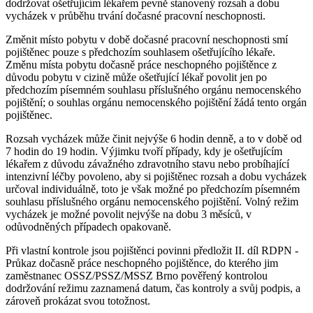
dodržovat ošetřujícím lékařem pevně stanovený rozsah a dobu
vycházek v průběhu trvání dočasné pracovní neschopnosti.
Změnit místo pobytu v době dočasné pracovní neschopnosti smí
pojištěnec pouze s předchozím souhlasem ošetřujícího lékaře.
Změnu místa pobytu dočasně práce neschopného pojištěnce z
důvodu pobytu v cizině může ošetřující lékař povolit jen po
předchozím písemném souhlasu příslušného orgánu nemocenského
pojištění; o souhlas orgánu nemocenského pojištění žádá tento orgán
pojištěnec.
Rozsah vycházek může činit nejvýše 6 hodin denně, a to v době od
7 hodin do 19 hodin. Výjimku tvoří případy, kdy je ošetřujícím
lékařem z důvodu závažného zdravotního stavu nebo probíhající
intenzivní léčby povoleno, aby si pojištěnec rozsah a dobu vycházek
určoval individuálně, toto je však možné po předchozím písemném
souhlasu příslušného orgánu nemocenského pojištění. Volný režim
vycházek je možné povolit nejvýše na dobu 3 měsíců, v
odůvodněných případech opakovaně.
Při vlastní kontrole jsou pojištěnci povinni předložit II. díl RDPN -
Průkaz dočasně práce neschopného pojištěnce, do kterého jim
zaměstnanec OSSZ/PSSZ/MSSZ Brno pověřený kontrolou
dodržování režimu zaznamená datum, čas kontroly a svůj podpis, a
zároveň prokázat svou totožnost.