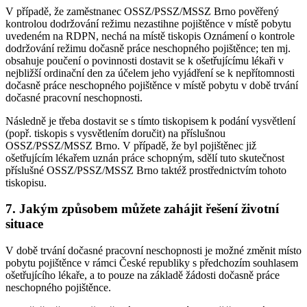
V případě, že zaměstnanec OSSZ/PSSZ/MSSZ Brno pověřený
kontrolou dodržování režimu nezastihne pojištěnce v místě pobytu
uvedeném na RDPN, nechá na místě tiskopis Oznámení o kontrole
dodržování režimu dočasně práce neschopného pojištěnce; ten mj.
obsahuje poučení o povinnosti dostavit se k ošetřujícímu lékaři v
nejbližší ordinační den za účelem jeho vyjádření se k nepřítomnosti
dočasně práce neschopného pojištěnce v místě pobytu v době trvání
dočasné pracovní neschopnosti.
Následně je třeba dostavit se s tímto tiskopisem k podání vysvětlení
(popř. tiskopis s vysvětlením doručit) na příslušnou
OSSZ/PSSZ/MSSZ Brno. V případě, že byl pojištěnec již
ošetřujícím lékařem uznán práce schopným, sdělí tuto skutečnost
příslušné OSSZ/PSSZ/MSSZ Brno taktéž prostřednictvím tohoto
tiskopisu.
7. Jakým způsobem můžete zahájit řešení životní
situace
V době trvání dočasné pracovní neschopnosti je možné změnit místo
pobytu pojištěnce v rámci České republiky s předchozím souhlasem
ošetřujícího lékaře, a to pouze na základě žádosti dočasně práce
neschopného pojištěnce.