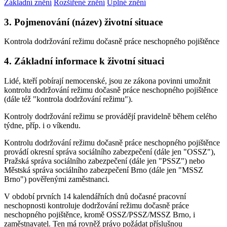
Základní znění
Rozšířené znění
Úplné znění
3. Pojmenování (název) životní situace
Kontrola dodržování režimu dočasně práce neschopného pojištěnce
4. Základní informace k životní situaci
Lidé, kteří pobírají nemocenské, jsou ze zákona povinni umožnit
kontrolu dodržování režimu dočasně práce neschopného pojištěnce
(dále též "kontrola dodržování režimu").
Kontroly dodržování režimu se provádějí pravidelně během celého
týdne, příp. i o víkendu.
Kontrolu dodržování režimu dočasně práce neschopného pojištěnce
provádí okresní správa sociálního zabezpečení (dále jen "OSSZ"),
Pražská správa sociálního zabezpečení (dále jen "PSSZ") nebo
Městská správa sociálního zabezpečení Brno (dále jen "MSSZ
Brno") pověřenými zaměstnanci.
V období prvních 14 kalendářních dnů dočasné pracovní
neschopnosti kontroluje dodržování režimu dočasně práce
neschopného pojištěnce, kromě OSSZ/PSSZ/MSSZ Brno, i
zaměstnavatel. Ten má rovněž právo požádat příslušnou