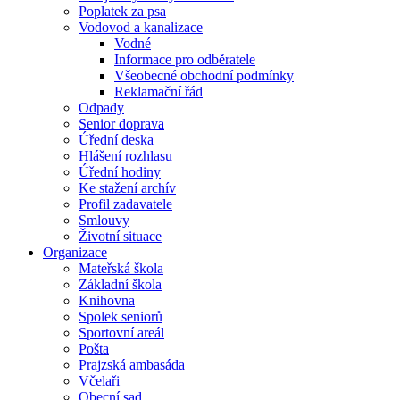
Poplatek za psa
Vodovod a kanalizace
Vodné
Informace pro odběratele
Všeobecné obchodní podmínky
Reklamační řád
Odpady
Senior doprava
Úřední deska
Hlášení rozhlasu
Úřední hodiny
Ke stažení archív
Profil zadavatele
Smlouvy
Životní situace
Organizace
Mateřská škola
Základní škola
Knihovna
Spolek seniorů
Sportovní areál
Pošta
Prajzská ambasáda
Včelaři
Obecní sad