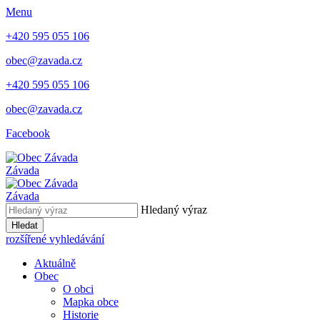
Menu
+420 595 055 106
obec@zavada.cz
+420 595 055 106
obec@zavada.cz
Facebook
Závada
Závada
Hledaný výraz
Hledat
rozšířené vyhledávání
Aktuálně
Obec
O obci
Mapka obce
Historie