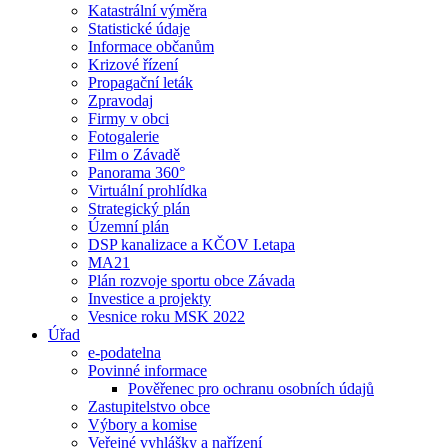
Katastrální výměra
Statistické údaje
Informace občanům
Krizové řízení
Propagační leták
Zpravodaj
Firmy v obci
Fotogalerie
Film o Závadě
Panorama 360°
Virtuální prohlídka
Strategický plán
Územní plán
DSP kanalizace a KČOV I.etapa
MA21
Plán rozvoje sportu obce Závada
Investice a projekty
Vesnice roku MSK 2022
Úřad
e-podatelna
Povinné informace
Pověřenec pro ochranu osobních údajů
Zastupitelstvo obce
Výbory a komise
Veřejné vyhlášky a nařízení