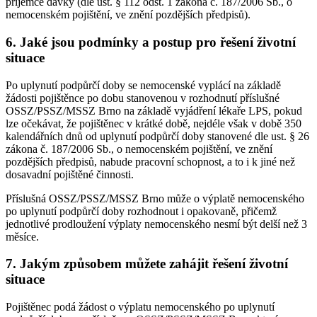
příjemce dávky (dle ust. § 112 odst. 1 zákona č. 187/2006 Sb., o
nemocenském pojištění, ve znění pozdějších předpisů).
6. Jaké jsou podmínky a postup pro řešení životní
situace
Po uplynutí podpůrčí doby se nemocenské vyplácí na základě
žádosti pojištěnce po dobu stanovenou v rozhodnutí příslušné
OSSZ/PSSZ/MSSZ Brno na základě vyjádření lékaře LPS, pokud
lze očekávat, že pojištěnec v krátké době, nejdéle však v době 350
kalendářních dnů od uplynutí podpůrčí doby stanovené dle ust. § 26
zákona č. 187/2006 Sb., o nemocenském pojištění, ve znění
pozdějších předpisů, nabude pracovní schopnost, a to i k jiné než
dosavadní pojištěné činnosti.
Příslušná OSSZ/PSSZ/MSSZ Brno může o výplatě nemocenského
po uplynutí podpůrčí doby rozhodnout i opakovaně, přičemž
jednotlivé prodloužení výplaty nemocenského nesmí být delší než 3
měsíce.
7. Jakým způsobem můžete zahájit řešení životní
situace
Pojištěnec podá žádost o výplatu nemocenského po uplynutí