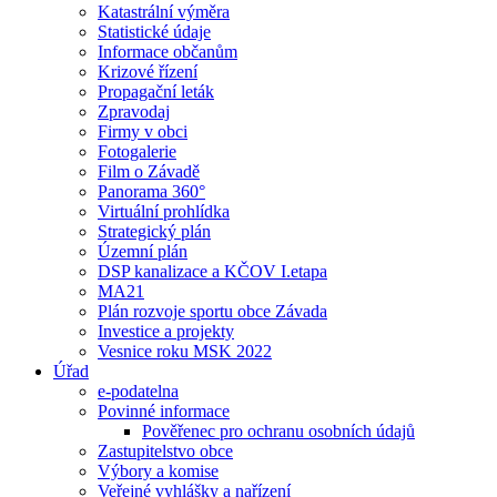
Katastrální výměra
Statistické údaje
Informace občanům
Krizové řízení
Propagační leták
Zpravodaj
Firmy v obci
Fotogalerie
Film o Závadě
Panorama 360°
Virtuální prohlídka
Strategický plán
Územní plán
DSP kanalizace a KČOV I.etapa
MA21
Plán rozvoje sportu obce Závada
Investice a projekty
Vesnice roku MSK 2022
Úřad
e-podatelna
Povinné informace
Pověřenec pro ochranu osobních údajů
Zastupitelstvo obce
Výbory a komise
Veřejné vyhlášky a nařízení