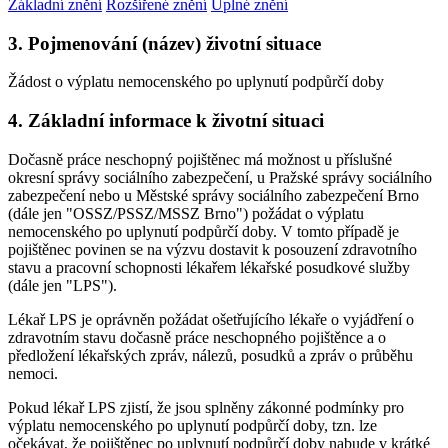
Základní znění
Rozšířené znění
Úplné znění
3. Pojmenování (název) životní situace
Žádost o výplatu nemocenského po uplynutí podpůrčí doby
4. Základní informace k životní situaci
Dočasně práce neschopný pojištěnec má možnost u příslušné
okresní správy sociálního zabezpečení, u Pražské správy sociálního
zabezpečení nebo u Městské správy sociálního zabezpečení Brno
(dále jen "OSSZ/PSSZ/MSSZ Brno") požádat o výplatu
nemocenského po uplynutí podpůrčí doby. V tomto případě je
pojištěnec povinen se na výzvu dostavit k posouzení zdravotního
stavu a pracovní schopnosti lékařem lékařské posudkové služby
(dále jen "LPS").
Lékař LPS je oprávněn požádat ošetřujícího lékaře o vyjádření o
zdravotním stavu dočasně práce neschopného pojištěnce a o
předložení lékařských zpráv, nálezů, posudků a zpráv o průběhu
nemoci.
Pokud lékař LPS zjistí, že jsou splněny zákonné podmínky pro
výplatu nemocenského po uplynutí podpůrčí doby, tzn. lze
očekávat, že pojištěnec po uplynutí podpůrčí doby nabude v krátké