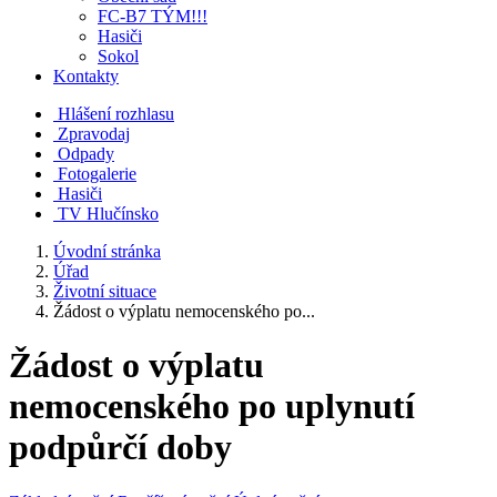
FC-B7 TÝM!!!
Hasiči
Sokol
Kontakty
Hlášení rozhlasu
Zpravodaj
Odpady
Fotogalerie
Hasiči
TV Hlučínsko
Úvodní stránka
Úřad
Životní situace
Žádost o výplatu nemocenského po...
Žádost o výplatu
nemocenského po uplynutí
podpůrčí doby