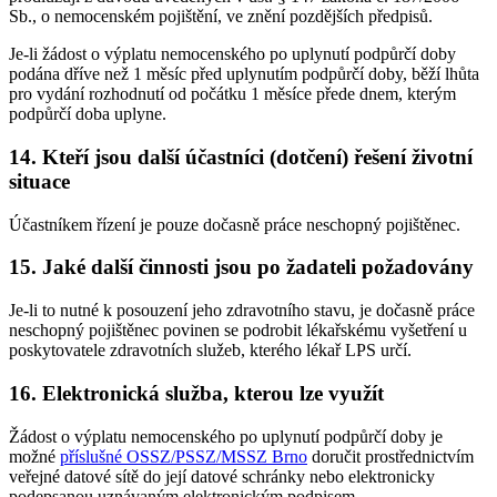
Sb., o nemocenském pojištění, ve znění pozdějších předpisů.
Je-li žádost o výplatu nemocenského po uplynutí podpůrčí doby
podána dříve než 1 měsíc před uplynutím podpůrčí doby, běží lhůta
pro vydání rozhodnutí od počátku 1 měsíce přede dnem, kterým
podpůrčí doba uplyne.
14. Kteří jsou další účastníci (dotčení) řešení životní
situace
Účastníkem řízení je pouze dočasně práce neschopný pojištěnec.
15. Jaké další činnosti jsou po žadateli požadovány
Je-li to nutné k posouzení jeho zdravotního stavu, je dočasně práce
neschopný pojištěnec povinen se podrobit lékařskému vyšetření u
poskytovatele zdravotních služeb, kterého lékař LPS určí.
16. Elektronická služba, kterou lze využít
Žádost o výplatu nemocenského po uplynutí podpůrčí doby je
možné
příslušné OSSZ/PSSZ/MSSZ Brno
doručit prostřednictvím
veřejné datové sítě do její datové schránky nebo elektronicky
podepsanou uznávaným elektronickým podpisem.