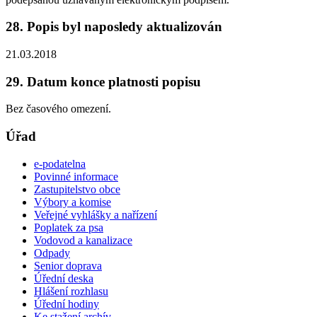
28. Popis byl naposledy aktualizován
21.03.2018
29. Datum konce platnosti popisu
Bez časového omezení.
Úřad
e-podatelna
Povinné informace
Zastupitelstvo obce
Výbory a komise
Veřejné vyhlášky a nařízení
Poplatek za psa
Vodovod a kanalizace
Odpady
Senior doprava
Úřední deska
Hlášení rozhlasu
Úřední hodiny
Ke stažení archív