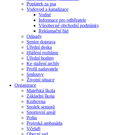
Poplatek za psa
Vodovod a kanalizace
Vodné
Informace pro odběratele
Všeobecné obchodní podmínky
Reklamační řád
Odpady
Senior doprava
Úřední deska
Hlášení rozhlasu
Úřední hodiny
Ke stažení archív
Profil zadavatele
Smlouvy
Životní situace
Organizace
Mateřská škola
Základní škola
Knihovna
Spolek seniorů
Sportovní areál
Pošta
Prajzská ambasáda
Včelaři
Obecní sad