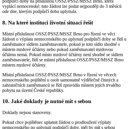
podpůrčí doby na příslušnou OSSZ/PSSZ/MSSZ Brno, která
vyplácí nemocenské; tuto žádost lze podat nejpozději do 3 měsíců
ode dne, kterým podpůrčí doba uplynula.
8. Na které instituci životní situaci řešit
Místní příslušnost OSSZ/PSSZ/MSSZ Brno pro řízení ve věci
žádosti o výplatu nemocenského po uplynutí podpůrčí doby se řídí u
zaměstnance sídlem zaměstnavatele, pokud je toto sídlo shodné s
místem mzdové účtárny nebo pokud zaměstnavatel mzdovou
účtárnu nemá. Pokud místo mzdové účtárny není shodné se sídlem
zaměstnavatele, řídí se místní příslušnost OSSZ/PSSZ/MSSZ Brno
místem mzdové účtárny.
Místní příslušnost OSSZ/PSSZ/MSSZ Brno v řízení ve věcech
nemocenského pojištění u osob samostatně výdělečně činných a
zahraničních zaměstnanců se řídí zpravidla místem jejich trvalého
pobytu na území České republiky.
10. Jaké doklady je nutné mít s sebou
Doklady nejsou stanoveny.
Pokud chce pojištěnec uplatnit žádost o prodloužení výplaty
nemocenského po uplynutí podpůrčí doby, měl by mít s sebou