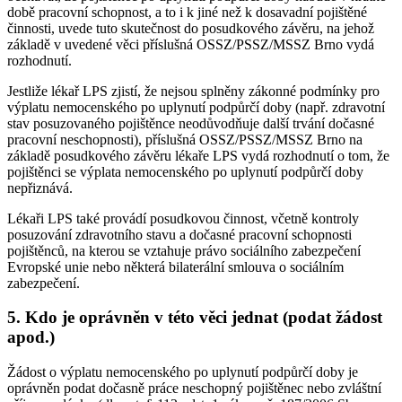
době pracovní schopnost, a to i k jiné než k dosavadní pojištěné
činnosti, uvede tuto skutečnost do posudkového závěru, na jehož
základě v uvedené věci příslušná OSSZ/PSSZ/MSSZ Brno vydá
rozhodnutí.
Jestliže lékař LPS zjistí, že nejsou splněny zákonné podmínky pro
výplatu nemocenského po uplynutí podpůrčí doby (např. zdravotní
stav posuzovaného pojištěnce neodůvodňuje další trvání dočasné
pracovní neschopnosti), příslušná OSSZ/PSSZ/MSSZ Brno na
základě posudkového závěru lékaře LPS vydá rozhodnutí o tom, že
pojištěnci se výplata nemocenského po uplynutí podpůrčí doby
nepřiznává.
Lékaři LPS také provádí posudkovou činnost, včetně kontroly
posuzování zdravotního stavu a dočasné pracovní schopnosti
pojištěnců, na kterou se vztahuje právo sociálního zabezpečení
Evropské unie nebo některá bilaterální smlouva o sociálním
zabezpečení.
5. Kdo je oprávněn v této věci jednat (podat žádost
apod.)
Žádost o výplatu nemocenského po uplynutí podpůrčí doby je
oprávněn podat dočasně práce neschopný pojištěnec nebo zvláštní