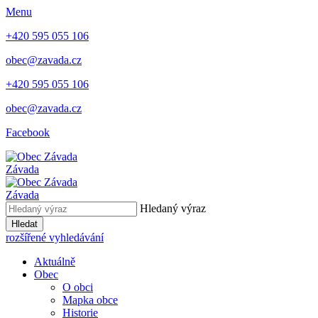
Menu
+420 595 055 106
obec@zavada.cz
+420 595 055 106
obec@zavada.cz
Facebook
Závada
Závada
Hledaný výraz
Hledat
rozšířené vyhledávání
Aktuálně
Obec
O obci
Mapka obce
Historie