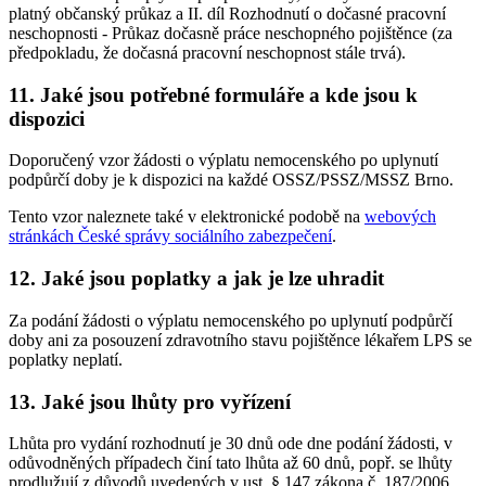
platný občanský průkaz a II. díl Rozhodnutí o dočasné pracovní
neschopnosti - Průkaz dočasně práce neschopného pojištěnce (za
předpokladu, že dočasná pracovní neschopnost stále trvá).
11. Jaké jsou potřebné formuláře a kde jsou k
dispozici
Doporučený vzor žádosti o výplatu nemocenského po uplynutí
podpůrčí doby je k dispozici na každé OSSZ/PSSZ/MSSZ Brno.
Tento vzor naleznete také v elektronické podobě na
webových
stránkách České správy sociálního zabezpečení
.
12. Jaké jsou poplatky a jak je lze uhradit
Za podání žádosti o výplatu nemocenského po uplynutí podpůrčí
doby ani za posouzení zdravotního stavu pojištěnce lékařem LPS se
poplatky neplatí.
13. Jaké jsou lhůty pro vyřízení
Lhůta pro vydání rozhodnutí je 30 dnů ode dne podání žádosti, v
odůvodněných případech činí tato lhůta až 60 dnů, popř. se lhůty
prodlužují z důvodů uvedených v ust. § 147 zákona č. 187/2006