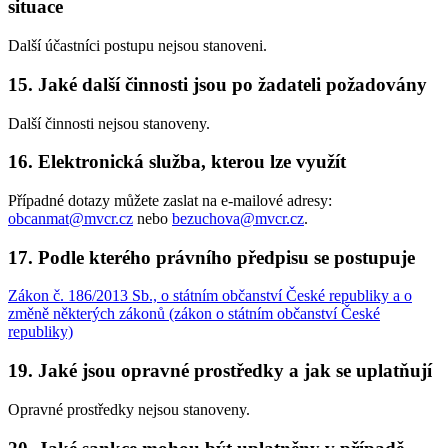
situace
Další účastníci postupu nejsou stanoveni.
15. Jaké další činnosti jsou po žadateli požadovány
Další činnosti nejsou stanoveny.
16. Elektronická služba, kterou lze využít
Případné dotazy můžete zaslat na e-mailové adresy:
obcanmat@mvcr.cz
nebo
bezuchova@mvcr.cz
.
17. Podle kterého právního předpisu se postupuje
Zákon č. 186/2013 Sb., o státním občanství České republiky a o
změně některých zákonů (zákon o státním občanství České
republiky)
19. Jaké jsou opravné prostředky a jak se uplatňují
Opravné prostředky nejsou stanoveny.