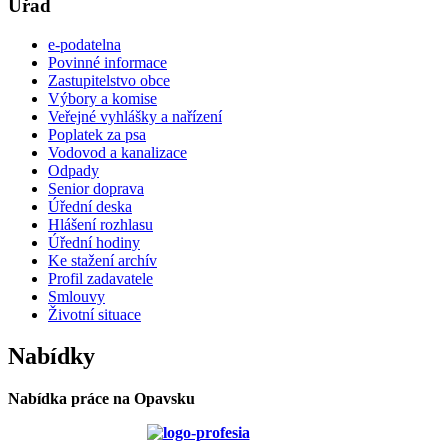
Úřad
e-podatelna
Povinné informace
Zastupitelstvo obce
Výbory a komise
Veřejné vyhlášky a nařízení
Poplatek za psa
Vodovod a kanalizace
Odpady
Senior doprava
Úřední deska
Hlášení rozhlasu
Úřední hodiny
Ke stažení archív
Profil zadavatele
Smlouvy
Životní situace
Nabídky
Nabídka práce na Opavsku