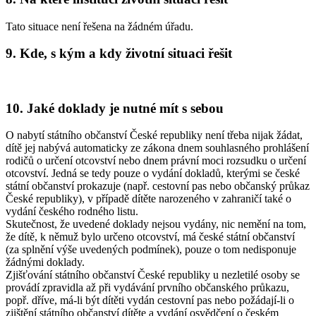
Tato situace není řešena na žádném úřadu.
9. Kde, s kým a kdy životní situaci řešit
10. Jaké doklady je nutné mít s sebou
O nabytí státního občanství České republiky není třeba nijak žádat,
dítě jej nabývá automaticky ze zákona dnem souhlasného prohlášení
rodičů o určení otcovství nebo dnem právní moci rozsudku o určení
otcovství. Jedná se tedy pouze o vydání dokladů, kterými se české
státní občanství prokazuje (např. cestovní pas nebo občanský průkaz
České republiky), v případě dítěte narozeného v zahraničí také o
vydání českého rodného listu.
Skutečnost, že uvedené doklady nejsou vydány, nic nemění na tom,
že dítě, k němuž bylo určeno otcovství, má české státní občanství
(za splnění výše uvedených podmínek), pouze o tom nedisponuje
žádnými doklady.
Zjišťování státního občanství České republiky u nezletilé osoby se
provádí zpravidla až při vydávání prvního občanského průkazu,
popř. dříve, má-li být dítěti vydán cestovní pas nebo požádají-li o
zjištění státního občanství dítěte a vydání osvědčení o českém