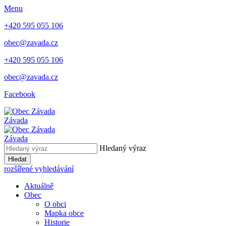
Menu
+420 595 055 106
obec@zavada.cz
+420 595 055 106
obec@zavada.cz
Facebook
Závada
Závada
Hledaný výraz
Hledat
rozšířené vyhledávání
Aktuálně
Obec
O obci
Mapka obce
Historie