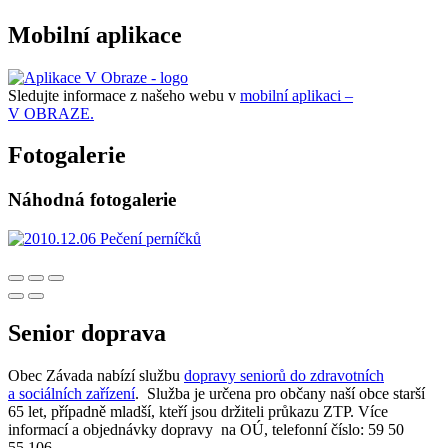
Mobilní aplikace
Sledujte informace z našeho webu v
mobilní aplikaci –
V OBRAZE.
Fotogalerie
Náhodná fotogalerie
Senior doprava
Obec Závada nabízí službu
dopravy seniorů do zdravotních
a sociálních zařízení
. Služba je určena pro občany naší obce starší
65 let, případně mladší, kteří jsou držiteli průkazu ZTP. Více
informací a objednávky dopravy na OÚ, telefonní číslo: 59 50
55 106.