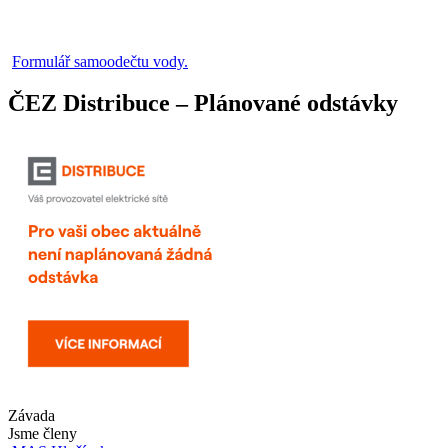
Formulář samoodečtu vody.
ČEZ Distribuce – Plánované odstávky
Závada
Jsme členy