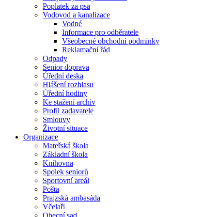
Poplatek za psa
Vodovod a kanalizace
Vodné
Informace pro odběratele
Všeobecné obchodní podmínky
Reklamační řád
Odpady
Senior doprava
Úřední deska
Hlášení rozhlasu
Úřední hodiny
Ke stažení archív
Profil zadavatele
Smlouvy
Životní situace
Organizace
Mateřská škola
Základní škola
Knihovna
Spolek seniorů
Sportovní areál
Pošta
Prajzská ambasáda
Včelaři
Obecní sad