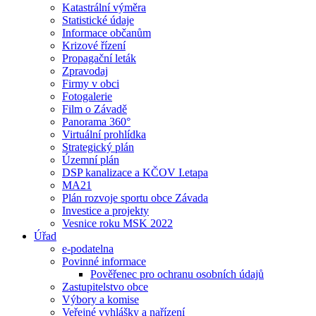
Katastrální výměra
Statistické údaje
Informace občanům
Krizové řízení
Propagační leták
Zpravodaj
Firmy v obci
Fotogalerie
Film o Závadě
Panorama 360°
Virtuální prohlídka
Strategický plán
Územní plán
DSP kanalizace a KČOV I.etapa
MA21
Plán rozvoje sportu obce Závada
Investice a projekty
Vesnice roku MSK 2022
Úřad
e-podatelna
Povinné informace
Pověřenec pro ochranu osobních údajů
Zastupitelstvo obce
Výbory a komise
Veřejné vyhlášky a nařízení