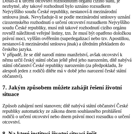
Došlo-li k určení otcovství rozhodnutím orgánu cizího státu, je
nezbytné, aby takové rozhodnutí bylo uznáno rozsudkem
Nejvyššího soudu České republiky, nestanoví-li mezinárodní
smlouva jinak. Nevyžaduje-li se podle mezinárodní smlouvy uznání
cizozemského rozhodnutí o určení otcovství rozsudkem Nejvyššího
soudu České republiky, musí mít takové rozhodnutí cizího orgánu
rovněž náležitosti veřejné listiny, tzn. že musí být opatřeno doložkou
právní moci, vyšším ověřením (superlegalizací nebo tzv. Apostillou,
nestanoví-li mezinárodní smlouva jinak) a úředním překladem do
českého jazyka.
V případě, že se dítě narodí mimo manželství, avšak otcovství k
němu určil český státní občan ještě před jeho narozením, dítě nabývá
státní občanství České republiky narozením (za předpokladu, že
alespoň jeden z rodičů dítěte má v době jeho narození české státní
občanství).
7. Jakým způsobem můžete zahájit řešení životní
situace
Způsob zahájení není stanoven; dítě nabývá státní občanství České
republiky automaticky ze zákona dnem souhlasného prohlášení
rodičů o určení otcovství nebo dnem právní moci rozsudku o určení
otcovství.
8. Na které instituci životní situaci řešit