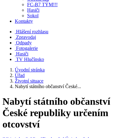
FC-B7 TÝM!!!
Hasiči
Sokol
Kontakty
Hlášení rozhlasu
Zpravodaj
Odpady
Fotogalerie
Hasiči
TV Hlučínsko
Úvodní stránka
Úřad
Životní situace
Nabytí státního občanství České...
Nabytí státního občanství
České republiky určením
otcovství