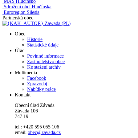
MAS Hlučínsko
Sdružení obcí Hlučínska
Euroregion Silesia
Partnerská obec
Zawada (PL)
Obec
Historie
Statistické údaje
Úřad
Povinné informace
Zastupitelstvo obce
Ke stažení archív
Multimedia
Facebook
Zpravodaj
Nabídky práce
Kontakt
Obecní úřad Závada
Závada 106
747 19
tel.: +420 595 055 106
email:
obec@zavada.cz