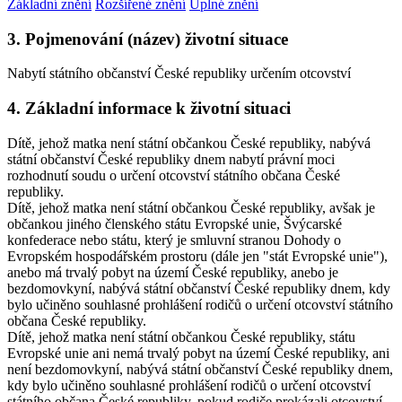
Základní znění
Rozšířené znění
Úplné znění
3. Pojmenování (název) životní situace
Nabytí státního občanství České republiky určením otcovství
4. Základní informace k životní situaci
Dítě, jehož matka není státní občankou České republiky, nabývá
státní občanství České republiky dnem nabytí právní moci
rozhodnutí soudu o určení otcovství státního občana České
republiky.
Dítě, jehož matka není státní občankou České republiky, avšak je
občankou jiného členského státu Evropské unie, Švýcarské
konfederace nebo státu, který je smluvní stranou Dohody o
Evropském hospodářském prostoru (dále jen "stát Evropské unie"),
anebo má trvalý pobyt na území České republiky, anebo je
bezdomovkyní, nabývá státní občanství České republiky dnem, kdy
bylo učiněno souhlasné prohlášení rodičů o určení otcovství státního
občana České republiky.
Dítě, jehož matka není státní občankou České republiky, státu
Evropské unie ani nemá trvalý pobyt na území České republiky, ani
není bezdomovkyní, nabývá státní občanství České republiky dnem,
kdy bylo učiněno souhlasné prohlášení rodičů o určení otcovství
státního občana České republiky, pokud rodiče prokázali otcovství