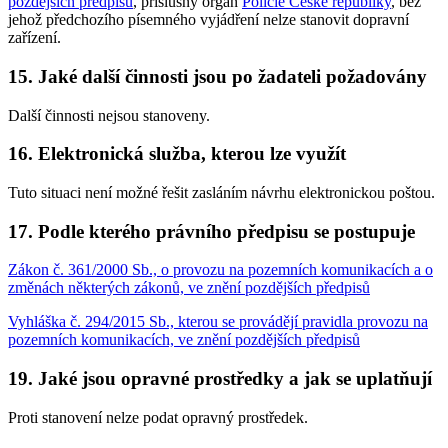
pozdějších předpisů
, příslušný orgán
Policie České republiky
, bez
jehož předchozího písemného vyjádření nelze stanovit dopravní
zařízení.
15. Jaké další činnosti jsou po žadateli požadovány
Další činnosti nejsou stanoveny.
16. Elektronická služba, kterou lze využít
Tuto situaci není možné řešit zasláním návrhu elektronickou poštou.
17. Podle kterého právního předpisu se postupuje
Zákon č. 361/2000 Sb., o provozu na pozemních komunikacích a o
změnách některých zákonů, ve znění pozdějších předpisů
Vyhláška č. 294/2015 Sb., kterou se provádějí pravidla provozu na
pozemních komunikacích, ve znění pozdějších předpisů
19. Jaké jsou opravné prostředky a jak se uplatňují
Proti stanovení nelze podat opravný prostředek.