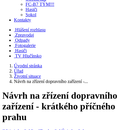
FC-B7 TÝM!!!
Hasiči
Sokol
Kontakty
Hlášení rozhlasu
Zpravodaj
Odpady
Fotogalerie
Hasiči
TV Hlučínsko
Úvodní stránka
Úřad
Životní situace
Návrh na zřízení dopravního zařízení -...
Návrh na zřízení dopravního
zařízení - krátkého příčného
prahu