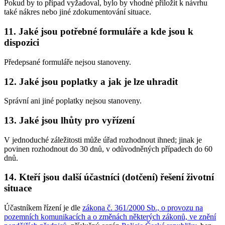
Pokud by to případ vyžadoval, bylo by vhodné přiložit k návrhu
také nákres nebo jiné zdokumentování situace.
11. Jaké jsou potřebné formuláře a kde jsou k
dispozici
Předepsané formuláře nejsou stanoveny.
12. Jaké jsou poplatky a jak je lze uhradit
Správní ani jiné poplatky nejsou stanoveny.
13. Jaké jsou lhůty pro vyřízení
V jednoduché záležitosti může úřad rozhodnout ihned; jinak je
povinen rozhodnout do 30 dnů, v odůvodněných případech do 60
dnů.
14. Kteří jsou další účastníci (dotčení) řešení životní
situace
Účastníkem řízení je dle
zákona č. 361/2000 Sb., o provozu na
pozemních komunikacích a o změnách některých zákonů, ve znění