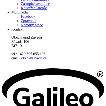
Zastupitelstvo obce
Ke stažení archív
Multimedia
Facebook
Zpravodaj
Nabídky práce
Kontakt
Obecní úřad Závada
Závada 106
747 19
tel.: +420 595 055 106
email:
obec@zavada.cz