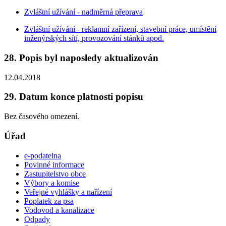
Zvláštní užívání - nadměrná přeprava
Zvláštní užívání - reklamní zařízení, stavební práce, umístění
inženýrských sítí, provozování stánků apod.
28. Popis byl naposledy aktualizován
12.04.2018
29. Datum konce platnosti popisu
Bez časového omezení.
Úřad
e-podatelna
Povinné informace
Zastupitelstvo obce
Výbory a komise
Veřejné vyhlášky a nařízení
Poplatek za psa
Vodovod a kanalizace
Odpady