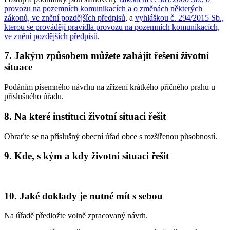
provozu na pozemních komunikacích a o změnách některých
zákonů, ve znění pozdějších předpisů
, a
vyhláškou č. 294/2015 Sb.,
kterou se provádějí pravidla provozu na pozemních komunikacích,
ve znění pozdějších předpisů
.
7. Jakým způsobem můžete zahájit řešení životní
situace
Podáním písemného návrhu na zřízení krátkého příčného prahu u
příslušného úřadu.
8. Na které instituci životní situaci řešit
Obraťte se na příslušný obecní úřad obce s rozšířenou působností.
9. Kde, s kým a kdy životní situaci řešit
10. Jaké doklady je nutné mít s sebou
Na úřadě předložte volně zpracovaný návrh.