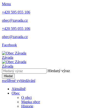
Menu
+420 595 055 106
obec@zavada.cz
+420 595 055 106
obec@zavada.cz
Facebook
Závada
Závada
Hledaný výraz
Hledat
rozšířené vyhledávání
Aktuálně
Obec
O obci
Mapka obce
Historie