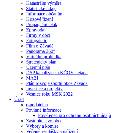
Katastrální výměra
Statistické údaje
Informace občanům
Krizové řízení
Propagační leták
Zpravodaj
Firmy v obci
Fotogalerie
Film o Závadě
Panorama 360°
Virtuální prohlídka
Strategický plán
Územní plán
DSP kanalizace a KČOV I.etapa
MA21
Plán rozvoje sportu obce Závada
Investice a projekty
Vesnice roku MSK 2022
Úřad
e-podatelna
Povinné informace
Pověřenec pro ochranu osobních údajů
Zastupitelstvo obce
Výbory a komise
Veřejné vyhlášky a nařízení