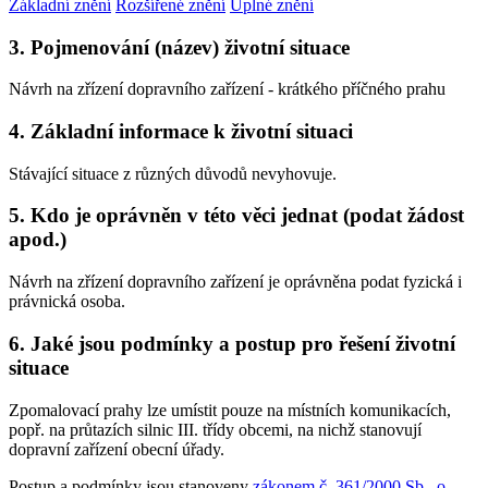
Základní znění
Rozšířené znění
Úplné znění
3. Pojmenování (název) životní situace
Návrh na zřízení dopravního zařízení - krátkého příčného prahu
4. Základní informace k životní situaci
Stávající situace z různých důvodů nevyhovuje.
5. Kdo je oprávněn v této věci jednat (podat žádost
apod.)
Návrh na zřízení dopravního zařízení je oprávněna podat fyzická i
právnická osoba.
6. Jaké jsou podmínky a postup pro řešení životní
situace
Zpomalovací prahy lze umístit pouze na místních komunikacích,
popř. na průtazích silnic III. třídy obcemi, na nichž stanovují
dopravní zařízení obecní úřady.
Postup a podmínky jsou stanoveny
zákonem č. 361/2000 Sb., o