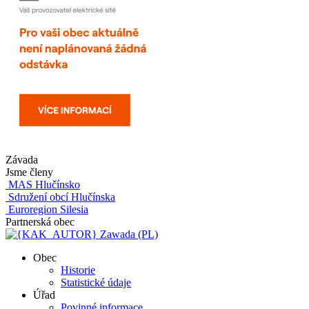
Závada
Jsme členy
MAS Hlučínsko
Sdružení obcí Hlučínska
Euroregion Silesia
Partnerská obec
Zawada (PL)
Obec
Historie
Statistické údaje
Úřad
Povinné informace