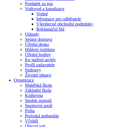
Poplatek za psa
Vodovod a kanalizace
Vodné
Informace pro odběratele
Všeobecné obchodní podmínky
Reklamační řád
Odpady
Senior doprava
Úřední deska
Hlášení rozhlasu
Úřední hodiny
Ke stažení archív
Profil zadavatele
Smlouvy
Životní situace
Organizace
Mateřská škola
Základní škola
Knihovna
Spolek seniorů
Sportovní areál
Pošta
Prajzská ambasáda
Včelaři
Obecní sad