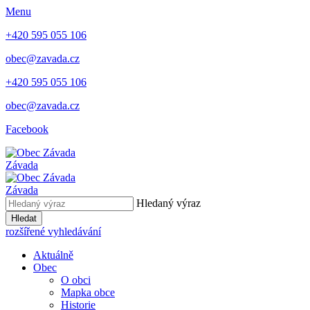
Menu
+420 595 055 106
obec@zavada.cz
+420 595 055 106
obec@zavada.cz
Facebook
Závada
Závada
Hledaný výraz
Hledat
rozšířené vyhledávání
Aktuálně
Obec
O obci
Mapka obce
Historie