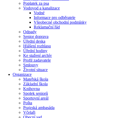
Poplatek za psa
Vodovod a kanalizace
Vodné
Informace pro odběratele
Všeobecné obchodní podmínky
Reklamační řád
Odpady
Senior doprava
Úřední deska
Hlášení rozhlasu
Úřední hodiny
Ke stažení archív
Profil zadavatele
Smlouvy
Životní situace
Organizace
Mateřská škola
Základní škola
Knihovna
Spolek seniorů
Sportovní areál
Pošta
Prajzská ambasáda
Včelaři
Obecní sad