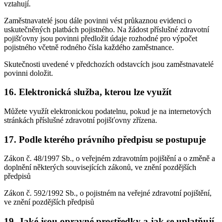
vztahují.
Zaměstnavatelé jsou dále povinni vést průkaznou evidenci o
uskutečněných platbách pojistného. Na žádost příslušné zdravotní
pojišťovny jsou povinni předložit údaje rozhodné pro výpočet
pojistného včetně rodného čísla každého zaměstnance.
Skutečnosti uvedené v předchozích odstavcích jsou zaměstnavatelé
povinni doložit.
16. Elektronická služba, kterou lze využít
Můžete využít elektronickou podatelnu, pokud je na internetových
stránkách příslušné zdravotní pojišťovny zřízena.
17. Podle kterého právního předpisu se postupuje
Zákon č. 48/1997 Sb., o veřejném zdravotním pojištění a o změně a
doplnění některých souvisejících zákonů, ve znění pozdějších
předpisů
Zákon č. 592/1992 Sb., o pojistném na veřejné zdravotní pojištění,
ve znění pozdějších předpisů
19. Jaké jsou opravné prostředky a jak se uplatňují