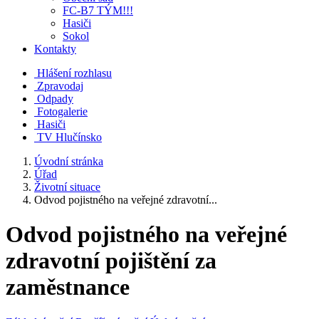
FC-B7 TÝM!!!
Hasiči
Sokol
Kontakty
Hlášení rozhlasu
Zpravodaj
Odpady
Fotogalerie
Hasiči
TV Hlučínsko
Úvodní stránka
Úřad
Životní situace
Odvod pojistného na veřejné zdravotní...
Odvod pojistného na veřejné
zdravotní pojištění za
zaměstnance