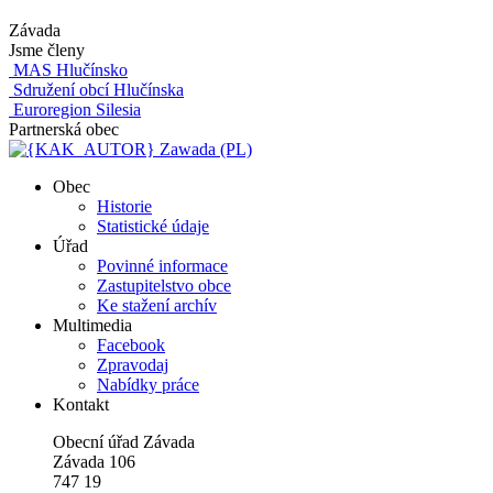
Závada
Jsme členy
MAS Hlučínsko
Sdružení obcí Hlučínska
Euroregion Silesia
Partnerská obec
Zawada (PL)
Obec
Historie
Statistické údaje
Úřad
Povinné informace
Zastupitelstvo obce
Ke stažení archív
Multimedia
Facebook
Zpravodaj
Nabídky práce
Kontakt
Obecní úřad Závada
Závada 106
747 19