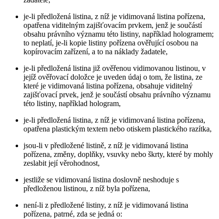
je-li předložená listina, z níž je vidimovaná listina pořízena,
opatřena viditelným zajišťovacím prvkem, jenž je součástí
obsahu právního významu této listiny, například hologramem;
to neplatí, je-li kopie listiny pořízena ověřující osobou na
kopírovacím zařízení, a to na náklady žadatele,
je-li předložená listina již ověřenou vidimovanou listinou, v
jejíž ověřovací doložce je uveden údaj o tom, že listina, ze
které je vidimovaná listina pořízena, obsahuje viditelný
zajišťovací prvek, jenž je součástí obsahu právního významu
této listiny, například hologram,
je-li předložená listina, z níž je vidimovaná listina pořízena,
opatřena plastickým textem nebo otiskem plastického razítka,
jsou-li v předložené listině, z níž je vidimovaná listina
pořízena, změny, doplňky, vsuvky nebo škrty, které by mohly
zeslabit její věrohodnost,
jestliže se vidimovaná listina doslovně neshoduje s
předloženou listinou, z níž byla pořízena,
není-li z předložené listiny, z níž je vidimovaná listina
pořízena, patrné, zda se jedná o: