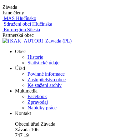
Závada
Jsme členy
MAS Hlučínsko
Sdružení obcí Hlučínska
Euroregion Silesia
Partnerská obec
Zawada (PL)
Obec
Historie
Statistické údaje
Úřad
Povinné informace
Zastupitelstvo obce
Ke stažení archív
Multimedia
Facebook
Zpravodaj
Nabídky práce
Kontakt
Obecní úřad Závada
Závada 106
747 19