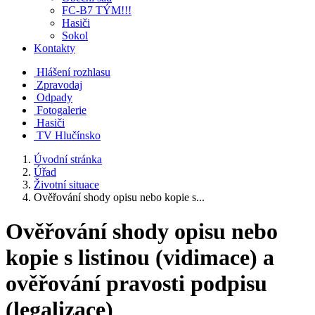
FC-B7 TÝM!!!
Hasiči
Sokol
Kontakty
Hlášení rozhlasu
Zpravodaj
Odpady
Fotogalerie
Hasiči
TV Hlučínsko
Úvodní stránka
Úřad
Životní situace
Ověřování shody opisu nebo kopie s...
Ověřování shody opisu nebo
kopie s listinou (vidimace) a
ověřování pravosti podpisu
(legalizace)