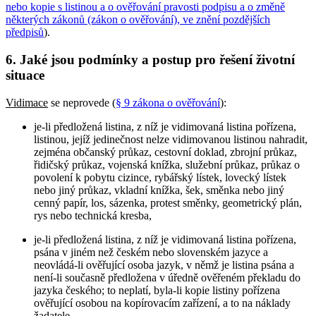
nebo kopie s listinou a o ověřování pravosti podpisu a o změně
některých zákonů (zákon o ověřování), ve znění pozdějších
předpisů
).
6. Jaké jsou podmínky a postup pro řešení životní
situace
Vidimace
se neprovede (
§ 9 zákona o ověřování
):
je-li předložená listina, z níž je vidimovaná listina pořízena,
listinou, jejíž jedinečnost nelze vidimovanou listinou nahradit,
zejména občanský průkaz, cestovní doklad, zbrojní průkaz,
řidičský průkaz, vojenská knížka, služební průkaz, průkaz o
povolení k pobytu cizince, rybářský lístek, lovecký lístek
nebo jiný průkaz, vkladní knížka, šek, směnka nebo jiný
cenný papír, los, sázenka, protest směnky, geometrický plán,
rys nebo technická kresba,
je-li předložená listina, z níž je vidimovaná listina pořízena,
psána v jiném než českém nebo slovenském jazyce a
neovládá-li ověřující osoba jazyk, v němž je listina psána a
není-li současně předložena v úředně ověřeném překladu do
jazyka českého; to neplatí, byla-li kopie listiny pořízena
ověřující osobou na kopírovacím zařízení, a to na náklady
žadatele,