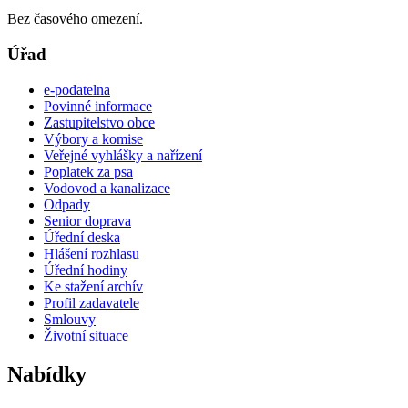
Bez časového omezení.
Úřad
e-podatelna
Povinné informace
Zastupitelstvo obce
Výbory a komise
Veřejné vyhlášky a nařízení
Poplatek za psa
Vodovod a kanalizace
Odpady
Senior doprava
Úřední deska
Hlášení rozhlasu
Úřední hodiny
Ke stažení archív
Profil zadavatele
Smlouvy
Životní situace
Nabídky