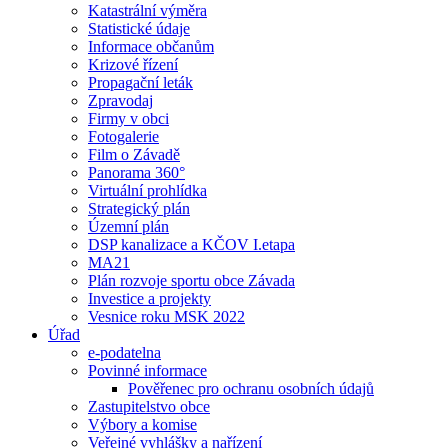
Katastrální výměra
Statistické údaje
Informace občanům
Krizové řízení
Propagační leták
Zpravodaj
Firmy v obci
Fotogalerie
Film o Závadě
Panorama 360°
Virtuální prohlídka
Strategický plán
Územní plán
DSP kanalizace a KČOV I.etapa
MA21
Plán rozvoje sportu obce Závada
Investice a projekty
Vesnice roku MSK 2022
Úřad
e-podatelna
Povinné informace
Pověřenec pro ochranu osobních údajů
Zastupitelstvo obce
Výbory a komise
Veřejné vyhlášky a nařízení