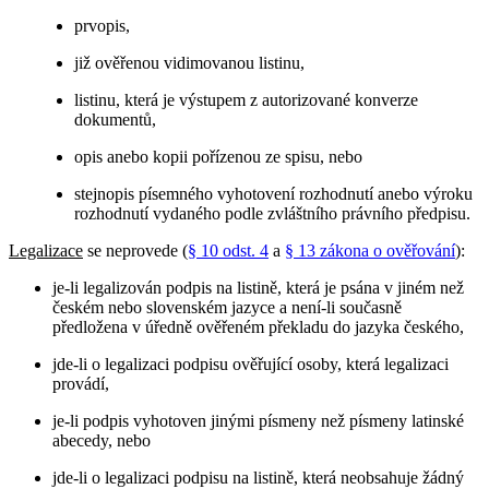
prvopis,
již ověřenou vidimovanou listinu,
listinu, která je výstupem z autorizované konverze
dokumentů,
opis anebo kopii pořízenou ze spisu, nebo
stejnopis písemného vyhotovení rozhodnutí anebo výroku
rozhodnutí vydaného podle zvláštního právního předpisu.
Legalizace
se neprovede (
§ 10 odst. 4
a
§ 13 zákona o ověřování
):
je-li legalizován podpis na listině, která je psána v jiném než
českém nebo slovenském jazyce a není-li současně
předložena v úředně ověřeném překladu do jazyka českého,
jde-li o legalizaci podpisu ověřující osoby, která legalizaci
provádí,
je-li podpis vyhotoven jinými písmeny než písmeny latinské
abecedy, nebo
jde-li o legalizaci podpisu na listině, která neobsahuje žádný