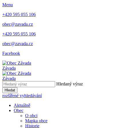
Menu
+420 595 055 106
obec@zavada.cz
+420 595 055 106
obec@zavada.cz
Facebook
Závada
Závada
Hledaný výraz
Hledat
rozšířené vyhledávání
Aktuálně
Obec
O obci
Mapka obce
Historie