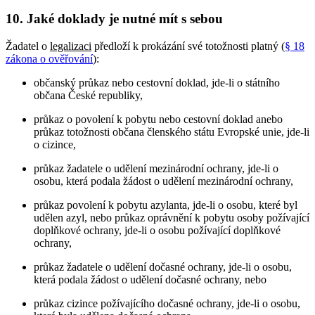
10. Jaké doklady je nutné mít s sebou
Žadatel o
legalizaci
předloží k prokázání své totožnosti platný (
§ 18
zákona o ověřování
):
občanský průkaz nebo cestovní doklad, jde-li o státního
občana České republiky,
průkaz o povolení k pobytu nebo cestovní doklad anebo
průkaz totožnosti občana členského státu Evropské unie, jde-li
o cizince,
průkaz žadatele o udělení mezinárodní ochrany, jde-li o
osobu, která podala žádost o udělení mezinárodní ochrany,
průkaz povolení k pobytu azylanta, jde-li o osobu, které byl
udělen azyl, nebo průkaz oprávnění k pobytu osoby požívající
doplňkové ochrany, jde-li o osobu požívající doplňkové
ochrany,
průkaz žadatele o udělení dočasné ochrany, jde-li o osobu,
která podala žádost o udělení dočasné ochrany, nebo
průkaz cizince požívajícího dočasné ochrany, jde-li o osobu,