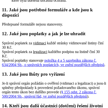
které byla udělena dočasná ochrana.
11. Jaké jsou potřebné formuláře a kde jsou k
dispozici
Předepsané formuláře nejsou stanoveny.
12. Jaké jsou poplatky a jak je lze uhradit
Správní poplatek za
vidimaci
každé stránky vidimované listiny činí
30 Kč.
Správní poplatek za
legalizaci
každého podpisu na listině činí 30
Kč.
Správní poplatky stanovuje
položka 4 a 5 sazebníku zákona č.
634/2004 Sb., o správních poplatcích, ve znění pozdějších předpisů
.
13. Jaké jsou lhůty pro vyřízení
Je-li správní orgán požádán o ověření (vidimaci a legalizaci) a jsou-li
splněny předpoklady k provedení požadovaného úkonu, správní
orgán tento úkon bez dalšího provede (
§ 155 odst. 2 zákona č.
500/2004 Sb., správní řád, ve znění pozdějších předpisů
).
14. Kteří jsou další účastníci (dotčení) řešení životní