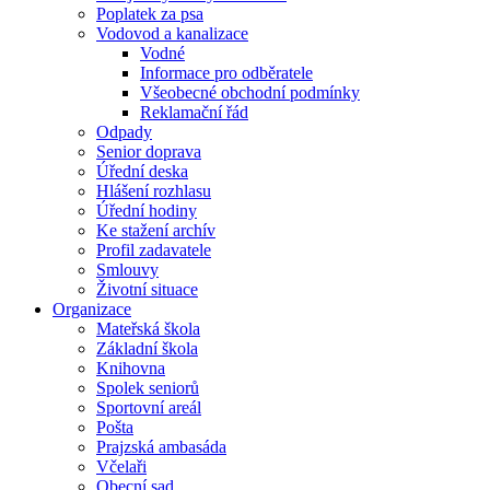
Poplatek za psa
Vodovod a kanalizace
Vodné
Informace pro odběratele
Všeobecné obchodní podmínky
Reklamační řád
Odpady
Senior doprava
Úřední deska
Hlášení rozhlasu
Úřední hodiny
Ke stažení archív
Profil zadavatele
Smlouvy
Životní situace
Organizace
Mateřská škola
Základní škola
Knihovna
Spolek seniorů
Sportovní areál
Pošta
Prajzská ambasáda
Včelaři
Obecní sad