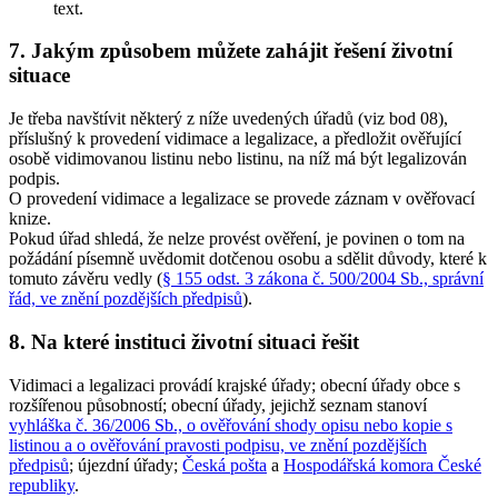
text.
7. Jakým způsobem můžete zahájit řešení životní
situace
Je třeba navštívit některý z níže uvedených úřadů (viz bod 08),
příslušný k provedení vidimace a legalizace, a předložit ověřující
osobě vidimovanou listinu nebo listinu, na níž má být legalizován
podpis.
O provedení vidimace a legalizace se provede záznam v ověřovací
knize.
Pokud úřad shledá, že nelze provést ověření, je povinen o tom na
požádání písemně uvědomit dotčenou osobu a sdělit důvody, které k
tomuto závěru vedly (
§ 155 odst. 3 zákona č. 500/2004 Sb., správní
řád, ve znění pozdějších předpisů
).
8. Na které instituci životní situaci řešit
Vidimaci a legalizaci provádí krajské úřady; obecní úřady obce s
rozšířenou působností; obecní úřady, jejichž seznam stanoví
vyhláška č. 36/2006 Sb., o ověřování shody opisu nebo kopie s
listinou a o ověřování pravosti podpisu, ve znění pozdějších
předpisů
; újezdní úřady;
Česká pošta
a
Hospodářská komora České
republiky
.