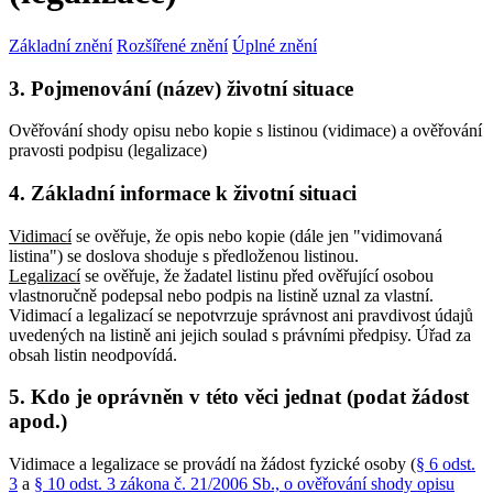
Základní znění
Rozšířené znění
Úplné znění
3. Pojmenování (název) životní situace
Ověřování shody opisu nebo kopie s listinou (vidimace) a ověřování
pravosti podpisu (legalizace)
4. Základní informace k životní situaci
Vidimací
se ověřuje, že opis nebo kopie (dále jen "vidimovaná
listina") se doslova shoduje s předloženou listinou.
Legalizací
se ověřuje, že žadatel listinu před ověřující osobou
vlastnoručně podepsal nebo podpis na listině uznal za vlastní.
Vidimací a legalizací se nepotvrzuje správnost ani pravdivost údajů
uvedených na listině ani jejich soulad s právními předpisy. Úřad za
obsah listin neodpovídá.
5. Kdo je oprávněn v této věci jednat (podat žádost
apod.)
Vidimace a legalizace se provádí na žádost fyzické osoby (
§ 6 odst.
3
a
§ 10 odst. 3 zákona č. 21/2006 Sb., o ověřování shody opisu