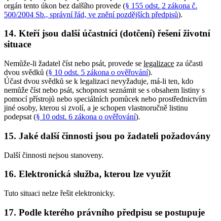
orgán tento úkon bez dalšího provede (
§ 155 odst. 2 zákona č.
500/2004 Sb., správní řád, ve znění pozdějších předpisů
).
14. Kteří jsou další účastníci (dotčení) řešení životní
situace
Nemůže-li žadatel číst nebo psát, provede se
legalizace
za účasti
dvou svědků (
§ 10 odst. 5 zákona o ověřování
).
Účast dvou svědků se k legalizaci nevyžaduje, má-li ten, kdo
nemůže číst nebo psát, schopnost seznámit se s obsahem listiny s
pomocí přístrojů nebo speciálních pomůcek nebo prostřednictvím
jiné osoby, kterou si zvolí, a je schopen vlastnoručně listinu
podepsat (
§ 10 odst. 6 zákona o ověřování
).
15. Jaké další činnosti jsou po žadateli požadovány
Další činnosti nejsou stanoveny.
16. Elektronická služba, kterou lze využít
Tuto situaci nelze řešit elektronicky.
17. Podle kterého právního předpisu se postupuje