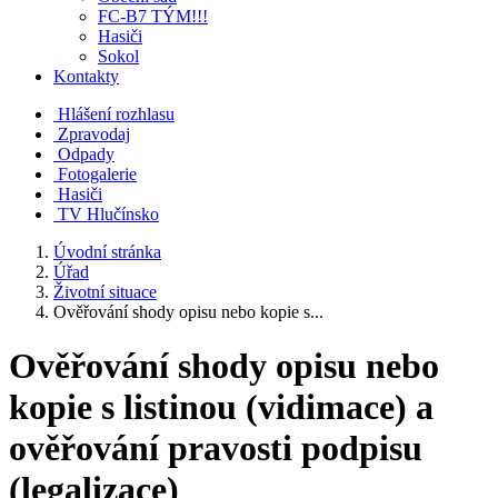
FC-B7 TÝM!!!
Hasiči
Sokol
Kontakty
Hlášení rozhlasu
Zpravodaj
Odpady
Fotogalerie
Hasiči
TV Hlučínsko
Úvodní stránka
Úřad
Životní situace
Ověřování shody opisu nebo kopie s...
Ověřování shody opisu nebo
kopie s listinou (vidimace) a
ověřování pravosti podpisu
(legalizace)