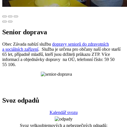
Senior doprava
Obec Závada nabízí službu
dopravy seniorů do zdravotních
a sociálních zařízení
. Služba je určena pro občany naší obce starší
65 let, případně mladší, kteří jsou držiteli průkazu ZTP. Více
informací a objednávky dopravy na OÚ, telefonní číslo: 59 50
55 106.
Svoz odpadů
Kalendář svozu
Svoz velkoobjemových a nebezpečných odpadů: