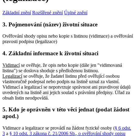
Základní znění
Rozšířené znění
Úplné znění
3. Pojmenování (název) životní situace
Ověřování shody opisu nebo kopie s listinou (vidimace) a ověřování
pravosti podpisu (legalizace)
4. Základní informace k životní situaci
Vidimací
se ověřuje, že opis nebo kopie (dále jen "vidimovaná
listina") se doslova shoduje s předloženou listinou.
Legalizací
se ověřuje, že žadatel listinu před ověřující osobou
vlastnoručně podepsal nebo podpis na listině uznal za vlastní.
Vidimací a legalizací se nepotvrzuje správnost ani pravdivost údajů
uvedených na listině ani jejich soulad s právními předpisy. Úřad za
obsah listin neodpovídá.
5. Kdo je oprávněn v této věci jednat (podat žádost
apod.)
Vidimace a legalizace se provádí na žádost fyzické osoby (
§ 6 odst.
3
a
§ 10 odst. 3 zákona č. 21/2006 Sb., o ověřování shody opisu