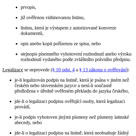
prvopis,
již ověřenou vidimovanou listinu,
listinu, která je výstupem z autorizované konverze
dokumentů,
opis anebo kopii pořízenou ze spisu, nebo
stejnopis písemného vyhotovení rozhodnutí anebo výroku
rozhodnutí vydaného podle zvláštního právního předpisu.
Legalizace
se neprovede (
§ 10 odst. 4
a
§ 13 zákona o ověřování
):
je-li legalizován podpis na listině, která je psána v jiném než
českém nebo slovenském jazyce a není-li současně
předložena v úředně ověřeném překladu do jazyka českého,
jde-li o legalizaci podpisu ověřující osoby, která legalizaci
provádí,
je-li podpis vyhotoven jinými písmeny než písmeny latinské
abecedy, nebo
jde-li o legalizaci podpisu na listině, která neobsahuje žádný