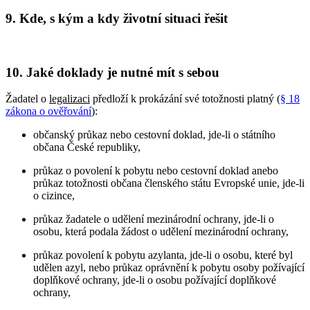
9. Kde, s kým a kdy životní situaci řešit
10. Jaké doklady je nutné mít s sebou
Žadatel o
legalizaci
předloží k prokázání své totožnosti platný (
§ 18
zákona o ověřování
):
občanský průkaz nebo cestovní doklad, jde-li o státního
občana České republiky,
průkaz o povolení k pobytu nebo cestovní doklad anebo
průkaz totožnosti občana členského státu Evropské unie, jde-li
o cizince,
průkaz žadatele o udělení mezinárodní ochrany, jde-li o
osobu, která podala žádost o udělení mezinárodní ochrany,
průkaz povolení k pobytu azylanta, jde-li o osobu, které byl
udělen azyl, nebo průkaz oprávnění k pobytu osoby požívající
doplňkové ochrany, jde-li o osobu požívající doplňkové
ochrany,