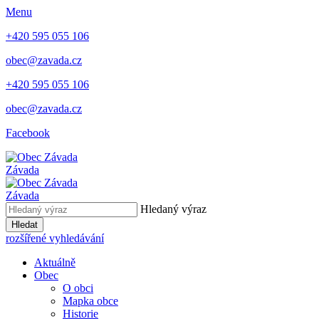
Menu
+420 595 055 106
obec@zavada.cz
+420 595 055 106
obec@zavada.cz
Facebook
Závada
Závada
Hledaný výraz
Hledat
rozšířené vyhledávání
Aktuálně
Obec
O obci
Mapka obce
Historie