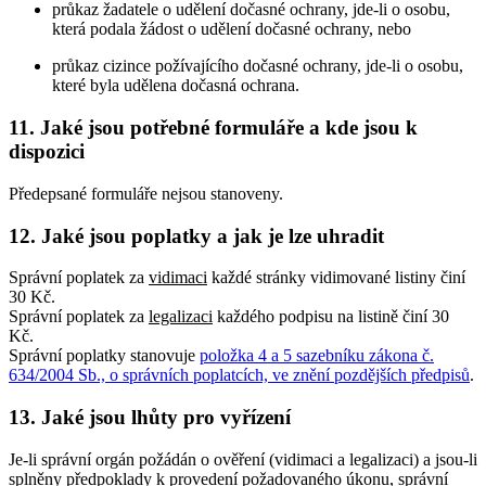
průkaz žadatele o udělení dočasné ochrany, jde-li o osobu,
která podala žádost o udělení dočasné ochrany, nebo
průkaz cizince požívajícího dočasné ochrany, jde-li o osobu,
které byla udělena dočasná ochrana.
11. Jaké jsou potřebné formuláře a kde jsou k
dispozici
Předepsané formuláře nejsou stanoveny.
12. Jaké jsou poplatky a jak je lze uhradit
Správní poplatek za
vidimaci
každé stránky vidimované listiny činí
30 Kč.
Správní poplatek za
legalizaci
každého podpisu na listině činí 30
Kč.
Správní poplatky stanovuje
položka 4 a 5 sazebníku zákona č.
634/2004 Sb., o správních poplatcích, ve znění pozdějších předpisů
.
13. Jaké jsou lhůty pro vyřízení
Je-li správní orgán požádán o ověření (vidimaci a legalizaci) a jsou-li
splněny předpoklady k provedení požadovaného úkonu, správní