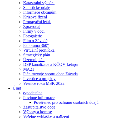
Katastrální výměra
Statistické údaje
Informace občanům
Krizové řízení
Propagační leták
Zpravodaj
Firmy v obci
Fotogalerie
Film o Závadě
Panorama 360°
Virtuální prohlídka
Strategický plán
Územní plán
DSP kanalizace a KČOV I.etapa
MA21
Plán rozvoje sportu obce Závada
Investice a projekty
Vesnice roku MSK 2022
Úřad
e-podatelna
Povinné informace
Pověřenec pro ochranu osobních údajů
Zastupitelstvo obce
Výbory a komise
Veřejné vyhlášky a nařízení