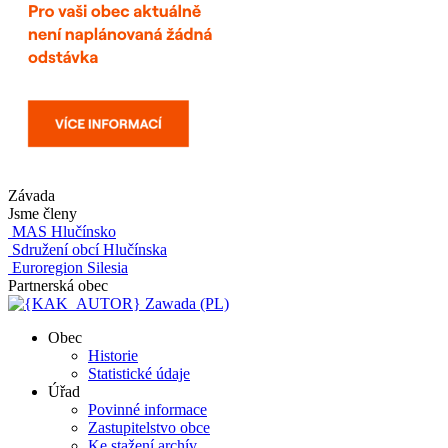
Závada
Jsme členy
MAS Hlučínsko
Sdružení obcí Hlučínska
Euroregion Silesia
Partnerská obec
Zawada (PL)
Obec
Historie
Statistické údaje
Úřad
Povinné informace
Zastupitelstvo obce
Ke stažení archív