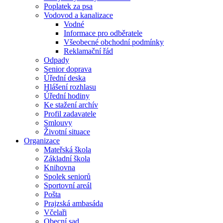
Poplatek za psa
Vodovod a kanalizace
Vodné
Informace pro odběratele
Všeobecné obchodní podmínky
Reklamační řád
Odpady
Senior doprava
Úřední deska
Hlášení rozhlasu
Úřední hodiny
Ke stažení archív
Profil zadavatele
Smlouvy
Životní situace
Organizace
Mateřská škola
Základní škola
Knihovna
Spolek seniorů
Sportovní areál
Pošta
Prajzská ambasáda
Včelaři
Obecní sad