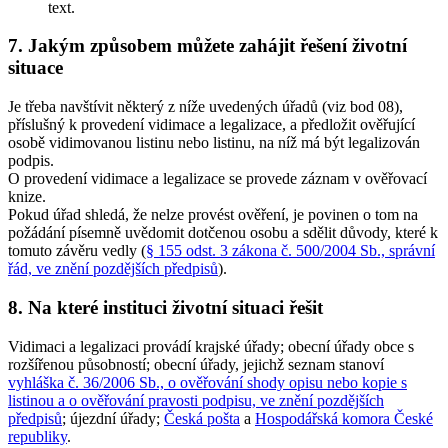
text.
7. Jakým způsobem můžete zahájit řešení životní
situace
Je třeba navštívit některý z níže uvedených úřadů (viz bod 08),
příslušný k provedení vidimace a legalizace, a předložit ověřující
osobě vidimovanou listinu nebo listinu, na níž má být legalizován
podpis.
O provedení vidimace a legalizace se provede záznam v ověřovací
knize.
Pokud úřad shledá, že nelze provést ověření, je povinen o tom na
požádání písemně uvědomit dotčenou osobu a sdělit důvody, které k
tomuto závěru vedly (
§ 155 odst. 3 zákona č. 500/2004 Sb., správní
řád, ve znění pozdějších předpisů
).
8. Na které instituci životní situaci řešit
Vidimaci a legalizaci provádí krajské úřady; obecní úřady obce s
rozšířenou působností; obecní úřady, jejichž seznam stanoví
vyhláška č. 36/2006 Sb., o ověřování shody opisu nebo kopie s
listinou a o ověřování pravosti podpisu, ve znění pozdějších
předpisů
; újezdní úřady;
Česká pošta
a
Hospodářská komora České
republiky
.