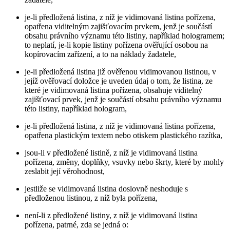
je-li předložená listina, z níž je vidimovaná listina pořízena,
opatřena viditelným zajišťovacím prvkem, jenž je součástí
obsahu právního významu této listiny, například hologramem;
to neplatí, je-li kopie listiny pořízena ověřující osobou na
kopírovacím zařízení, a to na náklady žadatele,
je-li předložená listina již ověřenou vidimovanou listinou, v
jejíž ověřovací doložce je uveden údaj o tom, že listina, ze
které je vidimovaná listina pořízena, obsahuje viditelný
zajišťovací prvek, jenž je součástí obsahu právního významu
této listiny, například hologram,
je-li předložená listina, z níž je vidimovaná listina pořízena,
opatřena plastickým textem nebo otiskem plastického razítka,
jsou-li v předložené listině, z níž je vidimovaná listina
pořízena, změny, doplňky, vsuvky nebo škrty, které by mohly
zeslabit její věrohodnost,
jestliže se vidimovaná listina doslovně neshoduje s
předloženou listinou, z níž byla pořízena,
není-li z předložené listiny, z níž je vidimovaná listina
pořízena, patrné, zda se jedná o: