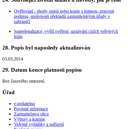
Ověřování - shody opisů nebo kopie s listinou, pravosti
podpisu, správnosti překladů zastupitelskými úřady v
zahraničí
Superlegalizace, vyšší ověření, uznávání cizích veřejných
listin
28. Popis byl naposledy aktualizován
03.03.2014
29. Datum konce platnosti popisu
Bez časového omezení.
Úřad
e-podatelna
Povinné informace
Zastupitelstvo obce
Výbory a komise
Veřejné vyhlášky a nařízení