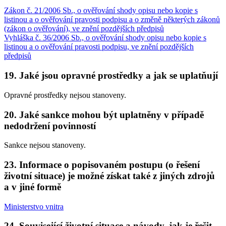
Zákon č. 21/2006 Sb., o ověřování shody opisu nebo kopie s
listinou a o ověřování pravosti podpisu a o změně některých zákonů
(zákon o ověřování), ve znění pozdějších předpisů
Vyhláška č. 36/2006 Sb., o ověřování shody opisu nebo kopie s
listinou a o ověřování pravosti podpisu, ve znění pozdějších
předpisů
19. Jaké jsou opravné prostředky a jak se uplatňují
Opravné prostředky nejsou stanoveny.
20. Jaké sankce mohou být uplatněny v případě
nedodržení povinností
Sankce nejsou stanoveny.
23. Informace o popisovaném postupu (o řešení
životní situace) je možné získat také z jiných zdrojů
a v jiné formě
Ministerstvo vnitra
24. Související životní situace a návody, jak je řešit