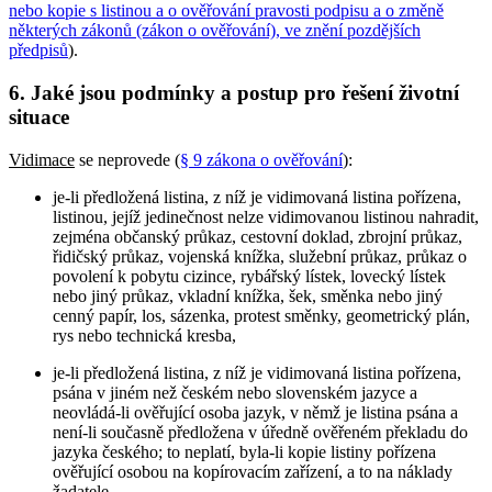
nebo kopie s listinou a o ověřování pravosti podpisu a o změně
některých zákonů (zákon o ověřování), ve znění pozdějších
předpisů
).
6. Jaké jsou podmínky a postup pro řešení životní
situace
Vidimace
se neprovede (
§ 9 zákona o ověřování
):
je-li předložená listina, z níž je vidimovaná listina pořízena,
listinou, jejíž jedinečnost nelze vidimovanou listinou nahradit,
zejména občanský průkaz, cestovní doklad, zbrojní průkaz,
řidičský průkaz, vojenská knížka, služební průkaz, průkaz o
povolení k pobytu cizince, rybářský lístek, lovecký lístek
nebo jiný průkaz, vkladní knížka, šek, směnka nebo jiný
cenný papír, los, sázenka, protest směnky, geometrický plán,
rys nebo technická kresba,
je-li předložená listina, z níž je vidimovaná listina pořízena,
psána v jiném než českém nebo slovenském jazyce a
neovládá-li ověřující osoba jazyk, v němž je listina psána a
není-li současně předložena v úředně ověřeném překladu do
jazyka českého; to neplatí, byla-li kopie listiny pořízena
ověřující osobou na kopírovacím zařízení, a to na náklady
žadatele,