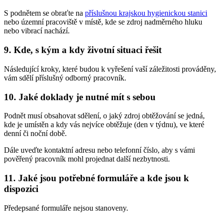
S podnětem se obraťte na
příslušnou krajskou hygienickou stanici
nebo územní pracoviště v místě, kde se zdroj nadměrného hluku
nebo vibrací nachází.
9. Kde, s kým a kdy životní situaci řešit
Následující kroky, které budou k vyřešení vaší záležitosti prováděny,
vám sdělí příslušný odborný pracovník.
10. Jaké doklady je nutné mít s sebou
Podnět musí obsahovat sdělení, o jaký zdroj obtěžování se jedná,
kde je umístěn a kdy vás nejvíce obtěžuje (den v týdnu), ve které
denní či noční době.
Dále uveďte kontaktní adresu nebo telefonní číslo, aby s vámi
pověřený pracovník mohl projednat další nezbytnosti.
11. Jaké jsou potřebné formuláře a kde jsou k
dispozici
Předepsané formuláře nejsou stanoveny.