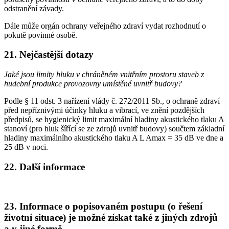
odstranění závady.
Dále může orgán ochrany veřejného zdraví vydat rozhodnutí o
pokutě povinné osobě.
21. Nejčastější dotazy
Jaké jsou limity hluku v chráněném vnitřním prostoru staveb z
hudební produkce provozovny umístěné uvnitř budovy?
Podle § 11 odst. 3 nařízení vlády č. 272/2011 Sb., o ochraně zdraví
před nepříznivými účinky hluku a vibrací, ve znění pozdějších
předpisů, se hygienický limit maximální hladiny akustického tlaku A
stanoví (pro hluk šířící se ze zdrojů uvnitř budovy) součtem základní
hladiny maximálního akustického tlaku A L Amax = 35 dB ve dne a
25 dB v noci.
22. Další informace
23. Informace o popisovaném postupu (o řešení
životní situace) je možné získat také z jiných zdrojů
a v jiné formě