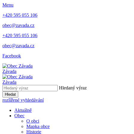
Menu
+420 595 055 106
obec@zavada.cz
+420 595 055 106
obec@zavada.cz
Facebook
Závada
Závada
Hledaný výraz
Hledat
rozšířené vyhledávání
Aktuálně
Obec
O obci
Mapka obce
Historie