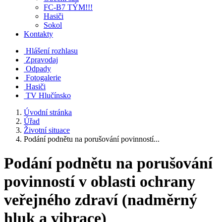
FC-B7 TÝM!!!
Hasiči
Sokol
Kontakty
Hlášení rozhlasu
Zpravodaj
Odpady
Fotogalerie
Hasiči
TV Hlučínsko
Úvodní stránka
Úřad
Životní situace
Podání podnětu na porušování povinností...
Podání podnětu na porušování
povinností v oblasti ochrany
veřejného zdraví (nadměrný
hluk a vibrace)