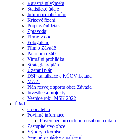
Katastrální výměra
Statistické údaje
Informace občanům
Krizové řízení
Propagační leták
Zpravodaj
Firmy v obci
Fotogalerie
Film o Závadě
Panorama 360°
Virtuální prohlídka
Strategický plán
Územní plán
DSP kanalizace a KČOV I.etapa
MA21
Plán rozvoje sportu obce Závada
Investice a projekty
Vesnice roku MSK 2022
Úřad
e-podatelna
Povinné informace
Pověřenec pro ochranu osobních údajů
Zastupitelstvo obce
Výbory a komise
Veřejné vyhlášky a nařízení