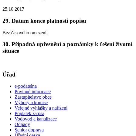
25.10.2017
29. Datum konce platnosti popisu
Bez časového omezení.
30. Případná upřesnění a poznámky k řešení životní
situace
Úřad
e-podatelna
Povinné informace
Zastupitelstvo obce
Výbory a komise
Veřejné vyhlášky a nařízení
Poplatek za psa
Vodovod a kanalizace
Odpady
Senior doprava
Úřední deska