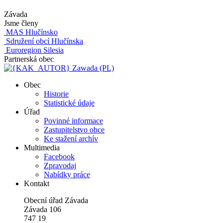
Závada
Jsme členy
MAS Hlučínsko
Sdružení obcí Hlučínska
Euroregion Silesia
Partnerská obec
Zawada (PL)
Obec
Historie
Statistické údaje
Úřad
Povinné informace
Zastupitelstvo obce
Ke stažení archív
Multimedia
Facebook
Zpravodaj
Nabídky práce
Kontakt
Obecní úřad Závada
Závada 106
747 19