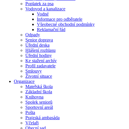
Poplatek za psa
Vodovod a kanalizace
Vodné
Informace pro odběratele
Všeobecné obchodní podmínky
Reklamační řád
Odpady
Senior doprava
Úřední deska
Hlášení rozhlasu
Úřední hodiny
Ke stažení archív
Profil zadavatele
Smlouvy
Životní situace
Organizace
Mateřská škola
Základní škola
Knihovna
Spolek seniorů
Sportovní areál
Pošta
Prajzská ambasáda
Včelaři
Obecní sad