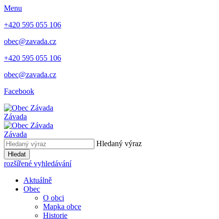
Menu
+420 595 055 106
obec@zavada.cz
+420 595 055 106
obec@zavada.cz
Facebook
Závada
Závada
Hledaný výraz
Hledat
rozšířené vyhledávání
Aktuálně
Obec
O obci
Mapka obce
Historie