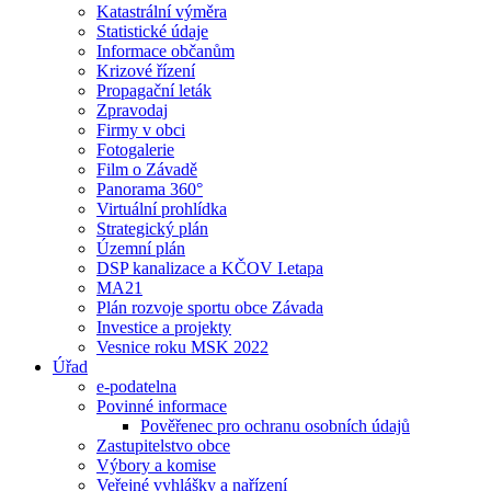
Katastrální výměra
Statistické údaje
Informace občanům
Krizové řízení
Propagační leták
Zpravodaj
Firmy v obci
Fotogalerie
Film o Závadě
Panorama 360°
Virtuální prohlídka
Strategický plán
Územní plán
DSP kanalizace a KČOV I.etapa
MA21
Plán rozvoje sportu obce Závada
Investice a projekty
Vesnice roku MSK 2022
Úřad
e-podatelna
Povinné informace
Pověřenec pro ochranu osobních údajů
Zastupitelstvo obce
Výbory a komise
Veřejné vyhlášky a nařízení