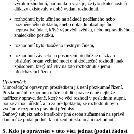
výrok rozhodnutí, podmínkou však je, že tyto skutečnosti či
důkazy existovaly v době vydání rozhodnutí,
rozhodnutí bylo učiněno na základě padělaného nebo
pozměněného dokladu, anebo dokladu obsahujícího
nepravdivé údaje, křivé výpovědi svědka, nebo nepravdivého
znaleckého posudku,
rozhodnutí bylo dosaženo trestným činem,
rozhodnutí záviselo na posouzení předběžné otázky a
příslušný orgán veřejné moci o ní dodatečně rozhodl jinak
způsobem, který má vliv na toto rozhodnutí a jemu
předcházející řízení.
Upozornění
:
Mimořádným opravným prostředkem již není přezkumné řízení.
Přezkoumání rozhodnutí může nařídit správce daně nejblíže
nadřízený správci daně, který ve věci rozhodl v posledním stupni,
pouze z moci úřední, a to za předpokladu, že rozhodnutí bylo
vydáno v rozporu s právními předpisy.
Daňový subjekt nebo kterákoliv jiná osoba zúčastněná na správě
daní může podat podnět k nařízení přezkoumání rozhodnutí.
5. Kdo je oprávněn v této věci jednat (podat žádost