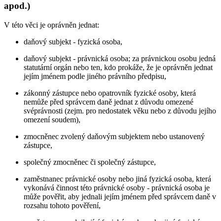
apod.)
V této věci je oprávněn jednat:
daňový subjekt - fyzická osoba,
daňový subjekt - právnická osoba; za právnickou osobu jedná
statutární orgán nebo ten, kdo prokáže, že je oprávněn jednat
jejím jménem podle jiného právního předpisu,
zákonný zástupce nebo opatrovník fyzické osoby, která
nemůže před správcem daně jednat z důvodu omezené
svéprávnosti (zejm. pro nedostatek věku nebo z důvodu jejího
omezení soudem),
zmocněnec zvolený daňovým subjektem nebo ustanovený
zástupce,
společný zmocněnec či společný zástupce,
zaměstnanec právnické osoby nebo jiná fyzická osoba, která
vykonává činnost této právnické osoby - právnická osoba je
může pověřit, aby jednali jejím jménem před správcem daně v
rozsahu tohoto pověření,