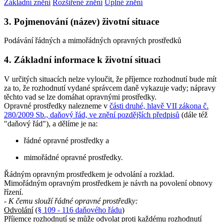
Základní znění
Rozšířené znění
Úplné znění
3. Pojmenování (název) životní situace
Podávání řádných a mimořádných opravných prostředků
4. Základní informace k životní situaci
V určitých situacích nelze vyloučit, že příjemce rozhodnutí bude mít
za to, že rozhodnutí vydané správcem daně vykazuje vady; nápravy
těchto vad se lze domáhat opravnými prostředky.
Opravné prostředky nalezneme v
části druhé, hlavě VII zákona č.
280/2009 Sb., daňový řád, ve znění pozdějších předpisů
(dále též
"daňový řád"), a dělíme je na:
řádné opravné prostředky a
mimořádné opravné prostředky.
Řádným opravným prostředkem je odvolání a rozklad.
Mimořádným opravným prostředkem je návrh na povolení obnovy
řízení.
- K čemu slouží řádné opravné prostředky:
Odvolání
(
§ 109 - 116 daňového řádu
)
Příjemce rozhodnutí se může odvolat proti každému rozhodnutí