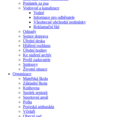
Poplatek za psa
Vodovod a kanalizace
Vodné
Informace pro odběratele
Všeobecné obchodní podmínky
Reklamační řád
Odpady
Senior doprava
Úřední deska
Hlášení rozhlasu
Úřední hodiny
Ke stažení archív
Profil zadavatele
Smlouvy
Životní situace
Organizace
Mateřská škola
Základní škola
Knihovna
Spolek seniorů
Sportovní areál
Pošta
Prajzská ambasáda
Včelaři
Obecní sad