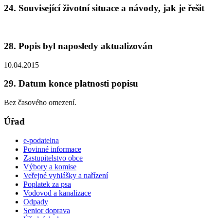
24. Související životní situace a návody, jak je řešit
28. Popis byl naposledy aktualizován
10.04.2015
29. Datum konce platnosti popisu
Bez časového omezení.
Úřad
e-podatelna
Povinné informace
Zastupitelstvo obce
Výbory a komise
Veřejné vyhlášky a nařízení
Poplatek za psa
Vodovod a kanalizace
Odpady
Senior doprava