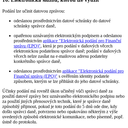
Podání lze učinit datovou zprávou:
odeslanou prostřednictvím datové schránky do datové
schránky správce daně,
opatřenou uznávaným elektronickým podpisem a odeslanou
prostřednictvím
aplikace "Elektronická podání pro Finanční
správu (EPO)"
, která je pro podání v daňových věcech
elektronickou podatelnou správce daně; podání v daňových
věcech nelze zasílat na e-mailovou adresu podatelny
konkrétního správce daně,
odeslanou prostřednictvím
aplikace "Elektronická podání pro
Finanční správu (EPO)"
s ověřením identity podatele
způsobem, kterým se lze přihlásit do jeho datové schránky.
Účinky podání má rovněž úkon učiněný vůči správci daně za
použití datové zprávy bez uznávaného elektronického podpisu nebo
za použití jiných přenosových technik, které je správce daně
způsobilý přijmout, pokud je toto podání do 5 dnů ode dne, kdy
došlo správci daně, potvrzeno nebo opakováno některým z výše
uvedených způsobů elektronické komunikace, nebo písemně, popř.
ústně do protokolu.