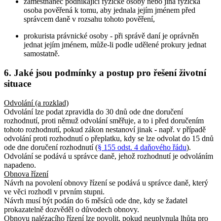
zaměstnanec podnikající fyzické osoby nebo jiná fyzická
osoba pověřená k tomu, aby jednala jejím jménem před
správcem daně v rozsahu tohoto pověření,
prokurista právnické osoby - při správě daní je oprávněn
jednat jejím jménem, může-li podle udělené prokury jednat
samostatně.
6. Jaké jsou podmínky a postup pro řešení životní
situace
Odvolání (a rozklad)
Odvolání lze podat zpravidla do 30 dnů ode dne doručení
rozhodnutí, proti němuž odvolání směřuje, a to i před doručením
tohoto rozhodnutí, pokud zákon nestanoví jinak - např. v případě
odvolání proti rozhodnutí o přeplatku, kdy se lze odvolat do 15 dnů
ode dne doručení rozhodnutí (
§ 155 odst. 4 daňového řádu
).
Odvolání se podává u správce daně, jehož rozhodnutí je odvoláním
napadeno.
Obnova řízení
Návrh na povolení obnovy řízení se podává u správce daně, který
ve věci rozhodl v prvním stupni.
Návrh musí být podán do 6 měsíců ode dne, kdy se žadatel
prokazatelně dozvěděl o důvodech obnovy.
Obnovu nalézacího řízení lze povolit, pokud neuplynula lhůta pro