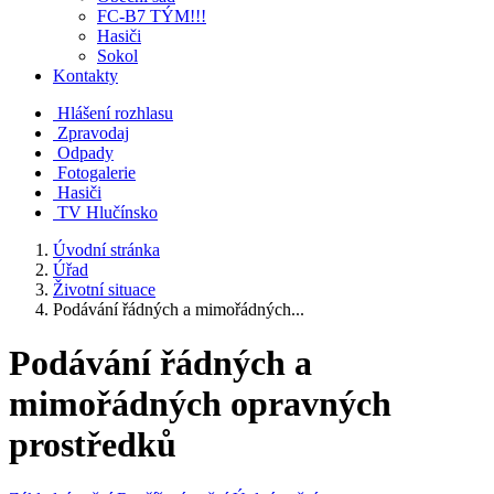
FC-B7 TÝM!!!
Hasiči
Sokol
Kontakty
Hlášení rozhlasu
Zpravodaj
Odpady
Fotogalerie
Hasiči
TV Hlučínsko
Úvodní stránka
Úřad
Životní situace
Podávání řádných a mimořádných...
Podávání řádných a
mimořádných opravných
prostředků