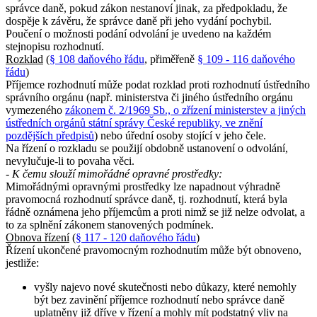
správce daně, pokud zákon nestanoví jinak, za předpokladu, že
dospěje k závěru, že správce daně při jeho vydání pochybil.
Poučení o možnosti podání odvolání je uvedeno na každém
stejnopisu rozhodnutí.
Rozklad
(
§ 108 daňového řádu
, přiměřeně
§ 109 - 116 daňového
řádu
)
Příjemce rozhodnutí může podat rozklad proti rozhodnutí ústředního
správního orgánu (např. ministerstva či jiného ústředního orgánu
vymezeného
zákonem č. 2/1969 Sb., o zřízení ministerstev a jiných
ústředních orgánů státní správy České republiky, ve znění
pozdějších předpisů
) nebo úřední osoby stojící v jeho čele.
Na řízení o rozkladu se použijí obdobně ustanovení o odvolání,
nevylučuje-li to povaha věci.
- K čemu slouží mimořádné opravné prostředky:
Mimořádnými opravnými prostředky lze napadnout výhradně
pravomocná rozhodnutí správce daně, tj. rozhodnutí, která byla
řádně oznámena jeho příjemcům a proti nimž se již nelze odvolat, a
to za splnění zákonem stanovených podmínek.
Obnova řízení
(
§ 117 - 120 daňového řádu
)
Řízení ukončené pravomocným rozhodnutím může být obnoveno,
jestliže:
vyšly najevo nové skutečnosti nebo důkazy, které nemohly
být bez zavinění příjemce rozhodnutí nebo správce daně
uplatněny již dříve v řízení a mohly mít podstatný vliv na