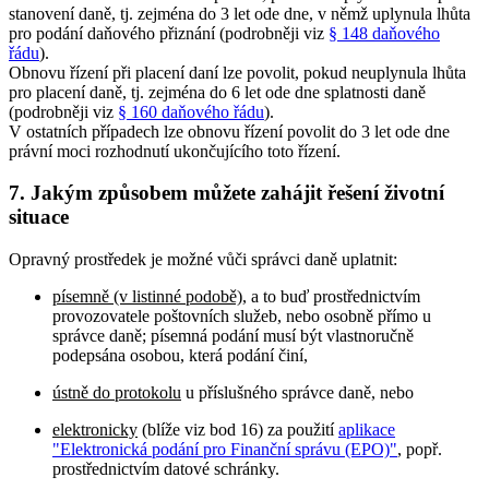
stanovení daně, tj. zejména do 3 let ode dne, v němž uplynula lhůta
pro podání daňového přiznání (podrobněji viz
§ 148 daňového
řádu
).
Obnovu řízení při placení daní lze povolit, pokud neuplynula lhůta
pro placení daně, tj. zejména do 6 let ode dne splatnosti daně
(podrobněji viz
§ 160 daňového řádu
).
V ostatních případech lze obnovu řízení povolit do 3 let ode dne
právní moci rozhodnutí ukončujícího toto řízení.
7. Jakým způsobem můžete zahájit řešení životní
situace
Opravný prostředek je možné vůči správci daně uplatnit:
písemně (v listinné podobě)
, a to buď prostřednictvím
provozovatele poštovních služeb, nebo osobně přímo u
správce daně; písemná podání musí být vlastnoručně
podepsána osobou, která podání činí,
ústně do protokolu
u příslušného správce daně, nebo
elektronicky
(blíže viz bod 16) za použití
aplikace
"Elektronická podání pro Finanční správu (EPO)"
, popř.
prostřednictvím datové schránky.