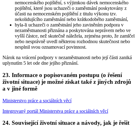
nemocenského pojištění, s výjimkou dávek nemocenského
pojištění, které jsou uchazeči o zaměstnání poskytovány z
účasti na nemocenském pojištění z titulu výkonu tzv.
nekolidujícího zaměstnání nebo krátkodobého zaměstnání,
byla-li uchazeči o zaměstnání jeho zaviněním podpora v
nezaměstnanosti přiznána a poskytována neprávem nebo ve
vyšší částce, než skutečně náležela, zejména proto, že zamlčel
nebo nesprávně uvedl některou rozhodnou skutečnost nebo
nesplnil svou oznamovací povinnost.
Nárok na vrácení podpory v nezaměstnanosti nebo její části zaniká
uplynutím 5 let ode dne jejího přiznání.
23. Informace o popisovaném postupu (o řešení
životní situace) je možné získat také z jiných zdrojů
a v jiné formě
Ministerstvo práce a sociálních věcí
Integrovaný portál Ministerstva práce a sociálních věcí
24. Související životní situace a návody, jak je řešit