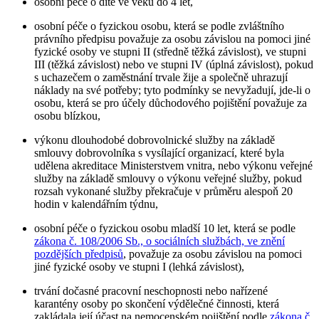
osobní péče o dítě ve věku do 4 let,
osobní péče o fyzickou osobu, která se podle zvláštního
právního předpisu považuje za osobu závislou na pomoci jiné
fyzické osoby ve stupni II (středně těžká závislost), ve stupni
III (těžká závislost) nebo ve stupni IV (úplná závislost), pokud
s uchazečem o zaměstnání trvale žije a společně uhrazují
náklady na své potřeby; tyto podmínky se nevyžadují, jde-li o
osobu, která se pro účely důchodového pojištění považuje za
osobu blízkou,
výkonu dlouhodobé dobrovolnické služby na základě
smlouvy dobrovolníka s vysílající organizací, které byla
udělena akreditace Ministerstvem vnitra, nebo výkonu veřejné
služby na základě smlouvy o výkonu veřejné služby, pokud
rozsah vykonané služby překračuje v průměru alespoň 20
hodin v kalendářním týdnu,
osobní péče o fyzickou osobu mladší 10 let, která se podle
zákona č. 108/2006 Sb., o sociálních službách, ve znění
pozdějších předpisů
, považuje za osobu závislou na pomoci
jiné fyzické osoby ve stupni I (lehká závislost),
trvání dočasné pracovní neschopnosti nebo nařízené
karantény osoby po skončení výdělečné činnosti, která
zakládala její účast na nemocenském pojištění podle
zákona č.