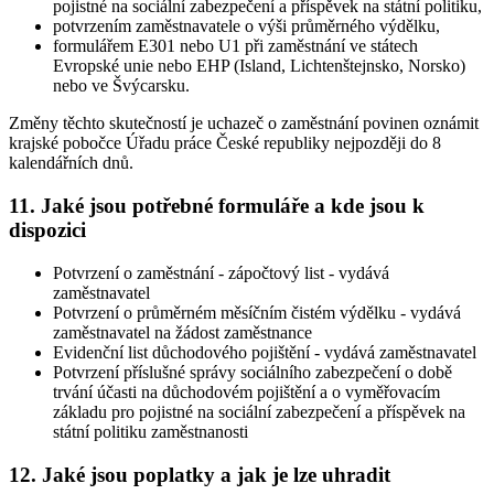
pojistné na sociální zabezpečení a příspěvek na státní politiku,
potvrzením zaměstnavatele o výši průměrného výdělku,
formulářem E301 nebo U1 při zaměstnání ve státech
Evropské unie nebo EHP (Island, Lichtenštejnsko, Norsko)
nebo ve Švýcarsku.
Změny těchto skutečností je uchazeč o zaměstnání povinen oznámit
krajské pobočce Úřadu práce České republiky nejpozději do 8
kalendářních dnů
.
11. Jaké jsou potřebné formuláře a kde jsou k
dispozici
Potvrzení o zaměstnání - zápočtový list - vydává
zaměstnavatel
Potvrzení o průměrném měsíčním čistém výdělku - vydává
zaměstnavatel na žádost zaměstnance
Evidenční list důchodového pojištění - vydává zaměstnavatel
Potvrzení příslušné správy sociálního zabezpečení o době
trvání účasti na důchodovém pojištění a o vyměřovacím
základu pro pojistné na sociální zabezpečení a příspěvek na
státní politiku zaměstnanosti
12. Jaké jsou poplatky a jak je lze uhradit