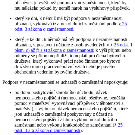
příspěvek je vyšší než podpora v nezaměstnanosti, která by
mu náležela; pokud by neměl nárok na výsluhový příspěvek,
který ke dni, k němuž má být podpora v nezaměstnanosti
přiznána, vykonává tzv. nekolidující zaměstnání podle
§ 25
odst. 3 zákona o zaměstnanosti
,
který je ke dni, k němuž má být podpora v nezaměstnanosti
přiznána, v postavení některé z osob uvedených v
§ 25 odst. 1
písm. c) až f) a s) zákona o zaměstnanosti
; k výši příjmu nebo
odměny se přitom nepřihlíží, to neplatí pro člena bytového
družstva, který vykonává práci nebo činnost pro bytové
družstvo mimo pracovněprávní vztah nebo je pověřen
obchodním vedením bytového družstva.
Podpora v nezaměstnanosti se uchazeči o zaměstnání neposkytuje
:
po dobu poskytování starobního důchodu, dávek
nemocenského pojištění (nemocenské, ošetřovné, peněžitá
pomoc v mateřství, vyrovnávací příspěvek v těhotenství a
mateřství), s výjimkou dávek nemocenského pojištění, které
jsou uchazeči o zaměstnání poskytovány z účasti na
nemocenském pojištění z titulu výkonu nekolidujícího
zaměstnání nebo výkonu krátkodobého zaměstnání (
§ 25
odst. 3 a 6 zákona o zaměstnanosti
),