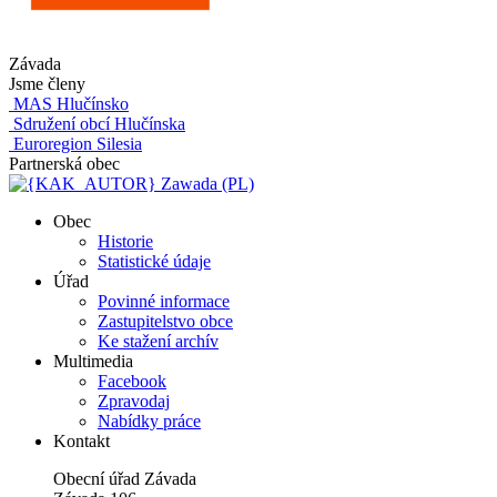
Závada
Jsme členy
MAS Hlučínsko
Sdružení obcí Hlučínska
Euroregion Silesia
Partnerská obec
Zawada (PL)
Obec
Historie
Statistické údaje
Úřad
Povinné informace
Zastupitelstvo obce
Ke stažení archív
Multimedia
Facebook
Zpravodaj
Nabídky práce
Kontakt
Obecní úřad Závada