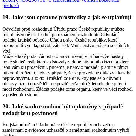
předpisů
19. Jaké jsou opravné prostředky a jak se uplatňují
Odvolání proti rozhodnutí Úřadu práce České republiky můžete
podat písemně do 15 dnů po oznámení rozhodnutí. Odvolání
podejte krajské pobočce Úřadu práce České republiky, která
rozhodnutí vydala, odvoláváte se k Ministerstvu práce a sociálních
věcí.
Můžete také podat žádost o obnovu řízení, v případě, že nastaly
nové skutečnosti, které existovaly v době původního řízení a které
jsou vám ku prospěchu, přičemž je nebylo možné uplatnit v rámci
původního řízení, nebo v případě, že se provedené důkazy ukázaly
nepravdivými, a to do 3 měsíců ode dne, kdy jste se o důvodu
obnovy řízení dozvěděli, nejpozději však do 3 let ode dne právní
moci rozhodnutí. Žádost podejte tomu orgánu, který ve věci rozhodl
v posledním stupni.
20. Jaké sankce mohou být uplatněny v případě
nedodržení povinností
Krajská pobočka Úřadu práce České republiky uchazeče o
zaměstnání z evidence uchazečů o zaměstnání rozhodnutím vyřadí
,
jestliže: