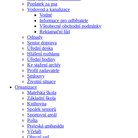
Poplatek za psa
Vodovod a kanalizace
Vodné
Informace pro odběratele
Všeobecné obchodní podmínky
Reklamační řád
Odpady
Senior doprava
Úřední deska
Hlášení rozhlasu
Úřední hodiny
Ke stažení archív
Profil zadavatele
Smlouvy
Životní situace
Organizace
Mateřská škola
Základní škola
Knihovna
Spolek seniorů
Sportovní areál
Pošta
Prajzská ambasáda
Včelaři
Obecní sad