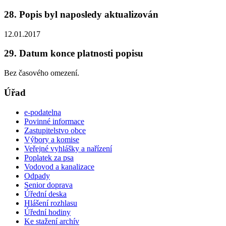
28. Popis byl naposledy aktualizován
12.01.2017
29. Datum konce platnosti popisu
Bez časového omezení.
Úřad
e-podatelna
Povinné informace
Zastupitelstvo obce
Výbory a komise
Veřejné vyhlášky a nařízení
Poplatek za psa
Vodovod a kanalizace
Odpady
Senior doprava
Úřední deska
Hlášení rozhlasu
Úřední hodiny
Ke stažení archív