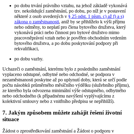
po dobu trvání právního vztahu, na jehož základě vykonává
tzv. nekolidující zaměstnání, po dobu, po níž je v postavení
některé z osob uvedených v
§ 25 odst. 1 písm. c) až f) a s)
zákona o zaměstnanosti
, aniž by se přihlíželo k výši příjmu
nebo odměny, to neplatí pro člena bytového družstva, který
vykonává práci nebo činnost pro bytové družstvo mimo
pracovněprávní vztah nebo je pověřen obchodním vedením
bytového družstva, a po dobu poskytování podpory při
rekvalifikaci,
po dobu vazby.
Uchazeči o zaměstnání, kterému bylo z posledního zaměstnání
vyplaceno odstupné, odbytné nebo odchodné, se podpora v
nezaměstnanosti poskytne až po uplynutí doby, která se určí podle
počtu násobků průměrného měsíčního výdělku (služebního příjmu),
ze kterého byla odvozena minimální výše odstupného, odbytného
nebo odchodného (k případnému navýšení vyplývajícímu z
kolektivní smlouvy nebo z vnitřního předpisu se nepřihlíží).
7. Jakým způsobem můžete zahájit řešení životní
situace
Žádost o zprostředkování zaměstnání a Žádost o podporu v