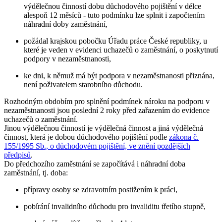
výdělečnou činností dobu důchodového pojištění v délce
alespoň 12 měsíců - tuto podmínku lze splnit i započtením
náhradní doby zaměstnání,
požádal krajskou pobočku Úřadu práce České republiky, u
které je veden v evidenci uchazečů o zaměstnání, o poskytnutí
podpory v nezaměstnanosti,
ke dni, k němuž má být podpora v nezaměstnanosti přiznána,
není poživatelem starobního důchodu.
Rozhodným obdobím pro splnění podmínek nároku na podporu v
nezaměstnanosti jsou
poslední 2 roky
před zařazením do evidence
uchazečů o zaměstnání.
Jinou výdělečnou činností je výdělečná činnost a jiná výdělečná
činnost, která je dobou důchodového pojištění podle
zákona č.
155/1995 Sb., o důchodovém pojištění, ve znění pozdějších
předpisů
.
Do předchozího zaměstnání se započítává i
náhradní doba
zaměstnání
, tj. doba:
přípravy osoby se zdravotním postižením k práci,
pobírání invalidního důchodu pro invaliditu třetího stupně,