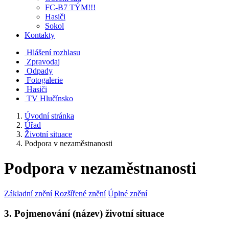
FC-B7 TÝM!!!
Hasiči
Sokol
Kontakty
Hlášení rozhlasu
Zpravodaj
Odpady
Fotogalerie
Hasiči
TV Hlučínsko
Úvodní stránka
Úřad
Životní situace
Podpora v nezaměstnanosti
Podpora v nezaměstnanosti
Základní znění
Rozšířené znění
Úplné znění
3. Pojmenování (název) životní situace