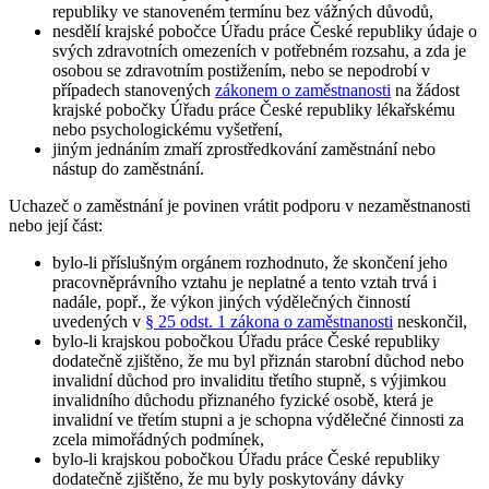
republiky ve stanoveném termínu bez vážných důvodů,
nesdělí krajské pobočce Úřadu práce České republiky údaje o
svých zdravotních omezeních v potřebném rozsahu, a zda je
osobou se zdravotním postižením, nebo se nepodrobí v
případech stanovených
zákonem o zaměstnanosti
na žádost
krajské pobočky Úřadu práce České republiky lékařskému
nebo psychologickému vyšetření,
jiným jednáním zmaří zprostředkování zaměstnání nebo
nástup do zaměstnání.
Uchazeč o zaměstnání je povinen vrátit podporu v nezaměstnanosti
nebo její část
:
bylo-li příslušným orgánem rozhodnuto, že skončení jeho
pracovněprávního vztahu je neplatné a tento vztah trvá i
nadále, popř., že výkon jiných výdělečných činností
uvedených v
§ 25 odst. 1 zákona o zaměstnanosti
neskončil,
bylo-li krajskou pobočkou Úřadu práce České republiky
dodatečně zjištěno, že mu byl přiznán starobní důchod nebo
invalidní důchod pro invaliditu třetího stupně, s výjimkou
invalidního důchodu přiznaného fyzické osobě, která je
invalidní ve třetím stupni a je schopna výdělečné činnosti za
zcela mimořádných podmínek,
bylo-li krajskou pobočkou Úřadu práce České republiky
dodatečně zjištěno, že mu byly poskytovány dávky