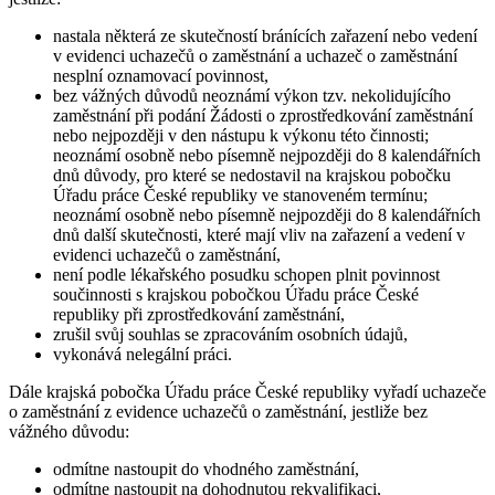
nastala některá ze skutečností bránících zařazení nebo vedení
v evidenci uchazečů o zaměstnání a uchazeč o zaměstnání
nesplní oznamovací povinnost,
bez vážných důvodů neoznámí výkon tzv. nekolidujícího
zaměstnání při podání Žádosti o zprostředkování zaměstnání
nebo nejpozději v den nástupu k výkonu této činnosti;
neoznámí osobně nebo písemně nejpozději do 8 kalendářních
dnů důvody, pro které se nedostavil na krajskou pobočku
Úřadu práce České republiky ve stanoveném termínu;
neoznámí osobně nebo písemně nejpozději do 8 kalendářních
dnů další skutečnosti, které mají vliv na zařazení a vedení v
evidenci uchazečů o zaměstnání,
není podle lékařského posudku schopen plnit povinnost
součinnosti s krajskou pobočkou Úřadu práce České
republiky při zprostředkování zaměstnání,
zrušil svůj souhlas se zpracováním osobních údajů,
vykonává nelegální práci.
Dále krajská pobočka Úřadu práce České republiky vyřadí uchazeče
o zaměstnání z evidence uchazečů o zaměstnání, jestliže bez
vážného důvodu
:
odmítne nastoupit do vhodného zaměstnání,
odmítne nastoupit na dohodnutou rekvalifikaci,