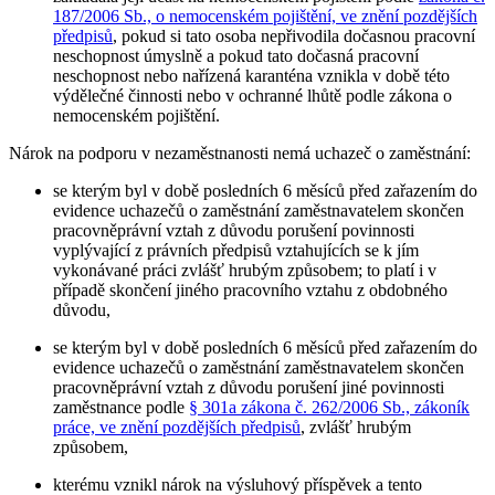
187/2006 Sb., o nemocenském pojištění, ve znění pozdějších
předpisů
, pokud si tato osoba nepřivodila dočasnou pracovní
neschopnost úmyslně a pokud tato dočasná pracovní
neschopnost nebo nařízená karanténa vznikla v době této
výdělečné činnosti nebo v ochranné lhůtě podle zákona o
nemocenském pojištění.
Nárok na podporu v nezaměstnanosti nemá uchazeč o zaměstnání
:
se kterým byl v době posledních 6 měsíců před zařazením do
evidence uchazečů o zaměstnání zaměstnavatelem skončen
pracovněprávní vztah z důvodu porušení povinnosti
vyplývající z právních předpisů vztahujících se k jím
vykonávané práci zvlášť hrubým způsobem; to platí i v
případě skončení jiného pracovního vztahu z obdobného
důvodu,
se kterým byl v době posledních 6 měsíců před zařazením do
evidence uchazečů o zaměstnání zaměstnavatelem skončen
pracovněprávní vztah z důvodu porušení jiné povinnosti
zaměstnance podle
§ 301a zákona č. 262/2006 Sb., zákoník
práce, ve znění pozdějších předpisů
, zvlášť hrubým
způsobem,
kterému vznikl nárok na výsluhový příspěvek a tento