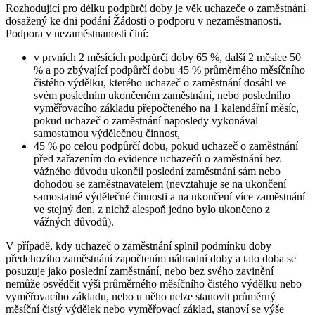
Rozhodující pro délku podpůrčí doby je věk uchazeče o zaměstnání
dosažený ke dni podání Žádosti o podporu v nezaměstnanosti.
Podpora v nezaměstnanosti činí:
v prvních 2 měsících podpůrčí doby 65 %, další 2 měsíce 50
% a po zbývající podpůrčí dobu 45 % průměrného měsíčního
čistého výdělku, kterého uchazeč o zaměstnání dosáhl ve
svém posledním ukončeném zaměstnání, nebo posledního
vyměřovacího základu přepočteného na 1 kalendářní měsíc,
pokud uchazeč o zaměstnání naposledy vykonával
samostatnou výdělečnou činnost,
45 % po celou podpůrčí dobu, pokud uchazeč o zaměstnání
před zařazením do evidence uchazečů o zaměstnání bez
vážného důvodu ukončil poslední zaměstnání sám nebo
dohodou se zaměstnavatelem (nevztahuje se na ukončení
samostatné výdělečné činnosti a na ukončení více zaměstnání
ve stejný den, z nichž alespoň jedno bylo ukončeno z
vážných důvodů).
V případě, kdy uchazeč o zaměstnání splnil podmínku doby
předchozího zaměstnání započtením náhradní doby a tato doba se
posuzuje jako poslední zaměstnání, nebo bez svého zavinění
nemůže osvědčit výši průměrného měsíčního čistého výdělku nebo
vyměřovacího základu, nebo u něho nelze stanovit průměrný
měsíční čistý výdělek nebo vyměřovací základ, stanoví se výše