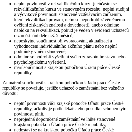
neplní povinnosti v rekvalifikačním kurzu (neúčastní se
rekvalifikačního kurzu ve stanoveném rozsahu, neplní studijní
a výcvikové povinnosti stanovené vzdělávacím zařízením,
které rekvalifikaci provádí, nebo se nepodrobí závěrečnému
ověření získaných znalostí a dovedností), anebo odmítne
nabídku na rekvalifikaci, pokud je veden v evidenci uchazečů
o zaměstnání déle než 5 měsíců,
neposkytne součinnost při vypracování, aktualizaci a
vyhodnocení individuálního akčního plánu nebo neplní
podmínky v něm stanovené,
odmítne se podrobit vyšetření svého zdravotního stavu nebo
psychologickému vyšetření,
maří součinnost s krajskou pobočkou Úřadu práce České
republiky.
Za maření součinnosti s krajskou pobočkou Úřadu práce České
republiky se považuje
,
jestliže uchazeč o zaměstnání bez vážného
důvodu
:
neplní povinnosti vůči krajské pobočce Úřadu práce České
republiky, ačkoliv je podle lékařského posudku schopen tyto
povinnosti plnit,
neprojedná doporučené zaměstnání ve lhůtě stanovené
krajskou pobočkou Úřadu práce České republiky,
nedostaví se na krajskou pobočku Úřadu práce České