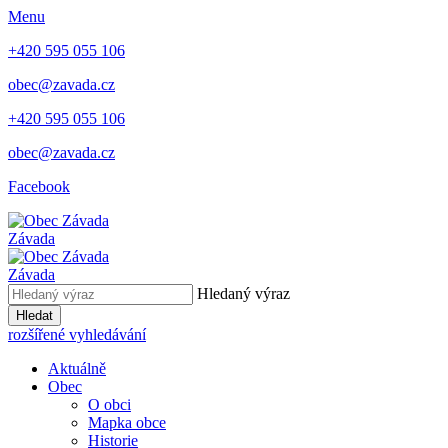
Menu
+420 595 055 106
obec@zavada.cz
+420 595 055 106
obec@zavada.cz
Facebook
Závada
Závada
Hledaný výraz
Hledat
rozšířené vyhledávání
Aktuálně
Obec
O obci
Mapka obce
Historie