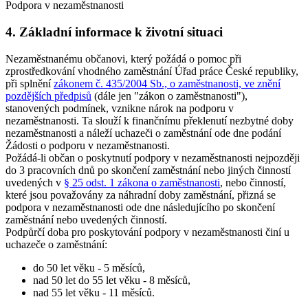
Podpora v nezaměstnanosti
4. Základní informace k životní situaci
Nezaměstnanému občanovi, který požádá o pomoc při
zprostředkování vhodného zaměstnání Úřad práce České republiky,
při splnění
zákonem č. 435/2004 Sb., o zaměstnanosti, ve znění
pozdějších předpisů
(dále jen "zákon o zaměstnanosti"),
stanovených podmínek, vznikne nárok na podporu v
nezaměstnanosti. Ta slouží k finančnímu překlenutí nezbytné doby
nezaměstnanosti a náleží uchazeči o zaměstnání ode dne podání
Žádosti o podporu v nezaměstnanosti.
Požádá-li občan o poskytnutí podpory v nezaměstnanosti nejpozději
do 3 pracovních dnů po skončení zaměstnání nebo jiných činností
uvedených v
§ 25 odst. 1 zákona o zaměstnanosti
, nebo činností,
které jsou považovány za náhradní doby zaměstnání, přizná se
podpora v nezaměstnanosti ode dne následujícího po skončení
zaměstnání nebo uvedených činností.
Podpůrčí doba pro poskytování podpory v nezaměstnanosti činí u
uchazeče o zaměstnání
:
do 50 let věku - 5 měsíců,
nad 50 let do 55 let věku - 8 měsíců,
nad 55 let věku - 11 měsíců.