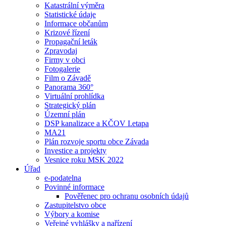
Katastrální výměra
Statistické údaje
Informace občanům
Krizové řízení
Propagační leták
Zpravodaj
Firmy v obci
Fotogalerie
Film o Závadě
Panorama 360°
Virtuální prohlídka
Strategický plán
Územní plán
DSP kanalizace a KČOV I.etapa
MA21
Plán rozvoje sportu obce Závada
Investice a projekty
Vesnice roku MSK 2022
Úřad
e-podatelna
Povinné informace
Pověřenec pro ochranu osobních údajů
Zastupitelstvo obce
Výbory a komise
Veřejné vyhlášky a nařízení