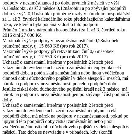
podpory v nezaměstnanosti po dobu prvních 2 měsíců ve výši
0,15násobku, další 2 měsíce 0,12násobku a po zbývající podpůrčí
dobu ve výši 0,11násobku průměrné mzdy v národním hospodářství
za 1. až 3. čtvrtletí kalendářního roku předcházejícího kalendářnímu
roku, ve kterém byla podána žádost o tuto podporu.
Průměrná mzda
v národním hospodářství za 1. až 3. čtvrtletí roku
2016 činí
27 000 Kč
.
Maximální výše
podpory v nezaměstnanosti činí 0,58násobek
průměrné mzdy, tj.
15 660 Kč
(pro rok 2017).
Maximální výše
podpory při rekvalifikaci činí 0,65násobek
průměrné mzdy, tj.
17 550 Kč
(pro rok 2017).
Uchazeč o zaměstnání, kterému v posledních 2 letech před
zařazením do evidence uchazečů o zaměstnání neuplynula celá
podpůrčí doba a poté získal zaměstnáním nebo jinou výdělečnou
činností dobu důchodového pojištění v délce alespoň 3 měsíců, má
nárok na podporu v nezaměstnanosti po celou podpůrčí dobu.
Jestliže získal dobu důchodového pojištění kratší než 3 měsíce, má
nárok na podporu v nezaměstnanosti jen po zbývající část podpůrčí
doby.
Uchazeč o zaměstnání, kterému v posledních 2 letech před
zařazením do evidence uchazečů o zaměstnání uplynula celá
podpůrčí doba, má nárok na podporu v nezaměstnanosti, pokud po
uplynutí této podpůrčí doby získal zaměstnáním nebo jinou
výdělečnou činností dobu důchodového pojištění v délce alespoň 6
měsíců. Tato doba se nevyžaduje v případech, kdy skončil