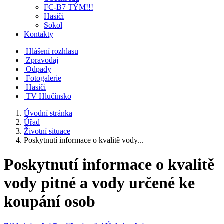
FC-B7 TÝM!!!
Hasiči
Sokol
Kontakty
Hlášení rozhlasu
Zpravodaj
Odpady
Fotogalerie
Hasiči
TV Hlučínsko
Úvodní stránka
Úřad
Životní situace
Poskytnutí informace o kvalitě vody...
Poskytnutí informace o kvalitě
vody pitné a vody určené ke
koupání osob