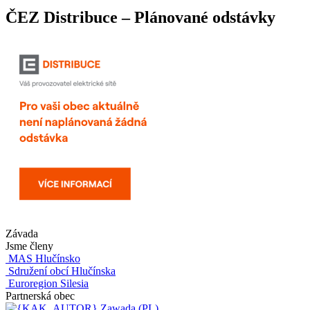
ČEZ Distribuce – Plánované odstávky
Závada
Jsme členy
MAS Hlučínsko
Sdružení obcí Hlučínska
Euroregion Silesia
Partnerská obec
Zawada (PL)