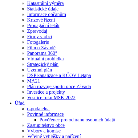
Katastrální výměra
Statistické údaje
Informace občanům
Krizové řízení
Propagační leták
Zpravodaj
Firmy v obci
Fotogalerie
Film o Závadě
Panorama 360°
Virtuální prohlídka
Strategický plán
Územní plán
DSP kanalizace a KČOV I.etapa
MA21
Plán rozvoje sportu obce Závada
Investice a projekty
Vesnice roku MSK 2022
Úřad
e-podatelna
Povinné informace
Pověřenec pro ochranu osobních údajů
Zastupitelstvo obce
Výbory a komise
Veřejné vyhlášky a nařízení