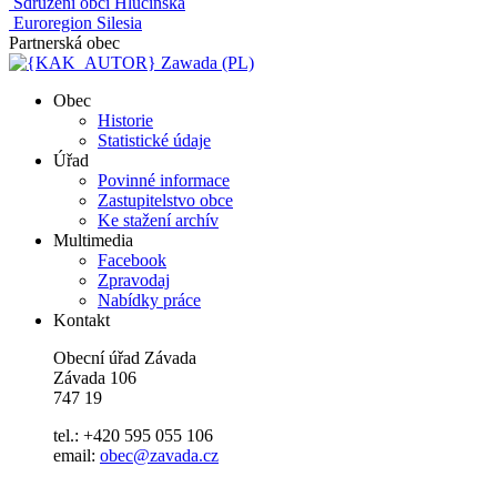
Sdružení obcí Hlučínska
Euroregion Silesia
Partnerská obec
Zawada (PL)
Obec
Historie
Statistické údaje
Úřad
Povinné informace
Zastupitelstvo obce
Ke stažení archív
Multimedia
Facebook
Zpravodaj
Nabídky práce
Kontakt
Obecní úřad Závada
Závada 106
747 19
tel.: +420 595 055 106
email:
obec@zavada.cz