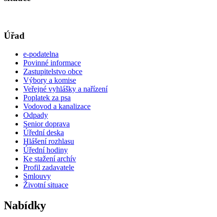
Úřad
e-podatelna
Povinné informace
Zastupitelstvo obce
Výbory a komise
Veřejné vyhlášky a nařízení
Poplatek za psa
Vodovod a kanalizace
Odpady
Senior doprava
Úřední deska
Hlášení rozhlasu
Úřední hodiny
Ke stažení archív
Profil zadavatele
Smlouvy
Životní situace
Nabídky