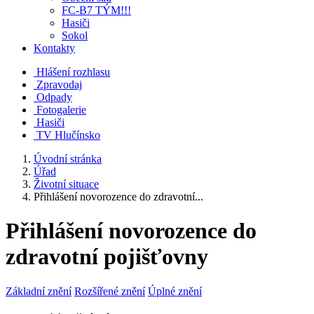
FC-B7 TÝM!!!
Hasiči
Sokol
Kontakty
Hlášení rozhlasu
Zpravodaj
Odpady
Fotogalerie
Hasiči
TV Hlučínsko
Úvodní stránka
Úřad
Životní situace
Přihlášení novorozence do zdravotní...
Přihlášení novorozence do
zdravotní pojišťovny
Základní znění
Rozšířené znění
Úplné znění