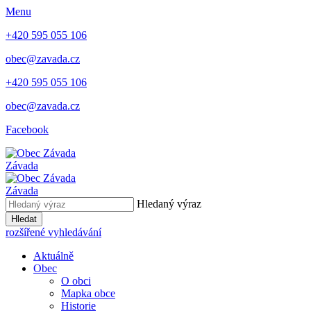
Menu
+420 595 055 106
obec@zavada.cz
+420 595 055 106
obec@zavada.cz
Facebook
Závada
Závada
Hledaný výraz
Hledat
rozšířené vyhledávání
Aktuálně
Obec
O obci
Mapka obce
Historie