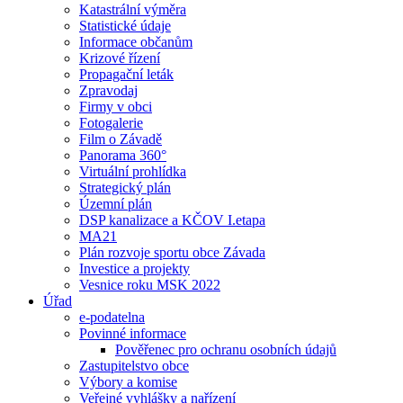
Katastrální výměra
Statistické údaje
Informace občanům
Krizové řízení
Propagační leták
Zpravodaj
Firmy v obci
Fotogalerie
Film o Závadě
Panorama 360°
Virtuální prohlídka
Strategický plán
Územní plán
DSP kanalizace a KČOV I.etapa
MA21
Plán rozvoje sportu obce Závada
Investice a projekty
Vesnice roku MSK 2022
Úřad
e-podatelna
Povinné informace
Pověřenec pro ochranu osobních údajů
Zastupitelstvo obce
Výbory a komise
Veřejné vyhlášky a nařízení