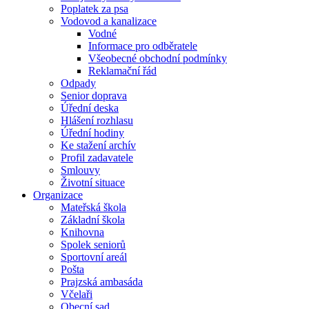
Poplatek za psa
Vodovod a kanalizace
Vodné
Informace pro odběratele
Všeobecné obchodní podmínky
Reklamační řád
Odpady
Senior doprava
Úřední deska
Hlášení rozhlasu
Úřední hodiny
Ke stažení archív
Profil zadavatele
Smlouvy
Životní situace
Organizace
Mateřská škola
Základní škola
Knihovna
Spolek seniorů
Sportovní areál
Pošta
Prajzská ambasáda
Včelaři
Obecní sad