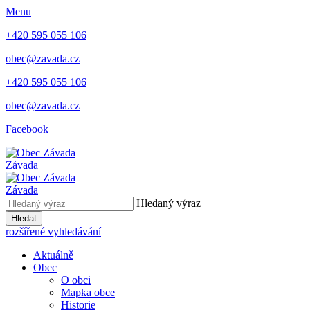
Menu
+420 595 055 106
obec@zavada.cz
+420 595 055 106
obec@zavada.cz
Facebook
Závada
Závada
Hledaný výraz
Hledat
rozšířené vyhledávání
Aktuálně
Obec
O obci
Mapka obce
Historie