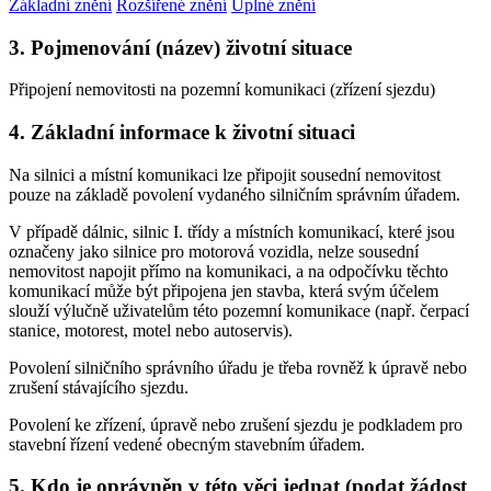
Základní znění
Rozšířené znění
Úplné znění
3. Pojmenování (název) životní situace
Připojení nemovitosti na pozemní komunikaci (zřízení sjezdu)
4. Základní informace k životní situaci
Na silnici a místní komunikaci lze připojit sousední nemovitost
pouze na základě povolení vydaného silničním správním úřadem.
V případě dálnic, silnic I. třídy a místních komunikací, které jsou
označeny jako silnice pro motorová vozidla, nelze sousední
nemovitost napojit přímo na komunikaci, a na odpočívku těchto
komunikací může být připojena jen stavba, která svým účelem
slouží výlučně uživatelům této pozemní komunikace (např. čerpací
stanice, motorest, motel nebo autoservis).
Povolení silničního správního úřadu je třeba rovněž k úpravě nebo
zrušení stávajícího sjezdu.
Povolení ke zřízení, úpravě nebo zrušení sjezdu je podkladem pro
stavební řízení vedené obecným stavebním úřadem.
5. Kdo je oprávněn v této věci jednat (podat žádost