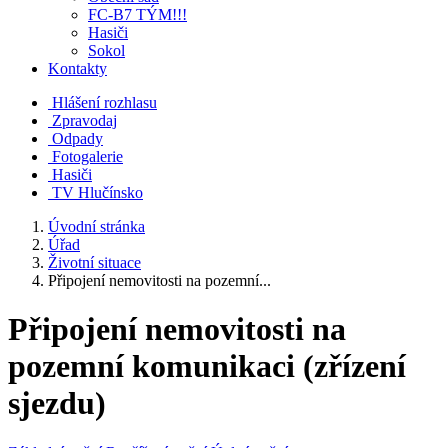
FC-B7 TÝM!!!
Hasiči
Sokol
Kontakty
Hlášení rozhlasu
Zpravodaj
Odpady
Fotogalerie
Hasiči
TV Hlučínsko
Úvodní stránka
Úřad
Životní situace
Připojení nemovitosti na pozemní...
Připojení nemovitosti na
pozemní komunikaci (zřízení
sjezdu)