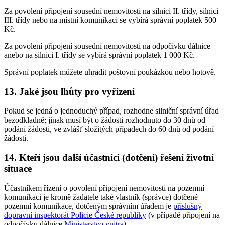
Za povolení připojení sousední nemovitosti na silnici II. třídy, silnici
III. třídy nebo na místní komunikaci se vybírá správní poplatek 500
Kč.
Za povolení připojení sousední nemovitosti na odpočívku dálnice
anebo na silnici I. třídy se vybírá správní poplatek 1 000 Kč.
Správní poplatek můžete uhradit poštovní poukázkou nebo hotově.
13. Jaké jsou lhůty pro vyřízení
Pokud se jedná o jednoduchý případ, rozhodne silniční správní úřad
bezodkladně; jinak musí být o žádosti rozhodnuto do 30 dnů od
podání žádosti, ve zvlášť složitých případech do 60 dnů od podání
žádosti.
14. Kteří jsou další účastníci (dotčení) řešení životní
situace
Účastníkem řízení o povolení připojení nemovitosti na pozemní
komunikaci je kromě žadatele také vlastník (správce) dotčené
pozemní komunikace, dotčeným správním úřadem je
příslušný
dopravní inspektorát Policie České republiky
(v případě připojení na
odpočívku dálnice
Ministerstvo vnitra
).