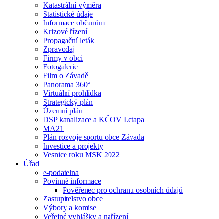
Katastrální výměra
Statistické údaje
Informace občanům
Krizové řízení
Propagační leták
Zpravodaj
Firmy v obci
Fotogalerie
Film o Závadě
Panorama 360°
Virtuální prohlídka
Strategický plán
Územní plán
DSP kanalizace a KČOV I.etapa
MA21
Plán rozvoje sportu obce Závada
Investice a projekty
Vesnice roku MSK 2022
Úřad
e-podatelna
Povinné informace
Pověřenec pro ochranu osobních údajů
Zastupitelstvo obce
Výbory a komise
Veřejné vyhlášky a nařízení