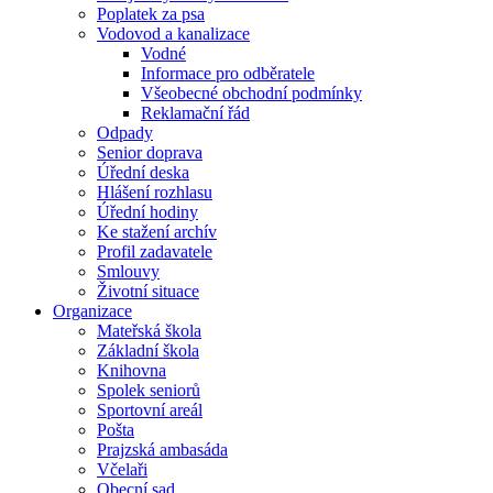
Poplatek za psa
Vodovod a kanalizace
Vodné
Informace pro odběratele
Všeobecné obchodní podmínky
Reklamační řád
Odpady
Senior doprava
Úřední deska
Hlášení rozhlasu
Úřední hodiny
Ke stažení archív
Profil zadavatele
Smlouvy
Životní situace
Organizace
Mateřská škola
Základní škola
Knihovna
Spolek seniorů
Sportovní areál
Pošta
Prajzská ambasáda
Včelaři
Obecní sad