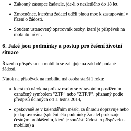
Zákonný zástupce žadatele, jde-li o nezletilého do 18 let.
Zmocněnec, kterému žadatel udělí plnou moc k zastupování v
řízení o žádosti.
Soudem ustanovený opatrovník osoby, které je příspěvek na
mobilitu určen.
6. Jaké jsou podmínky a postup pro řešení životní
situace
Řízení o příspěvku na mobilitu se zahajuje na základě podané
žádosti.
Nárok na příspěvek na mobilitu má osoba starší 1 roku:
která má nárok na průkaz osoby se zdravotním postižením
označený symbolem "ZTP" nebo "ZTP/P", přiznaný podle
předpisů účinných od 1. ledna 2014,
opakovaně se v kalendářním měsíci za úhradu dopravuje nebo
je dopravována (splnění této podmínky žadatel prokazuje
čestným prohlášením, které je součástí žádosti o příspěvek na
mobilitu) a