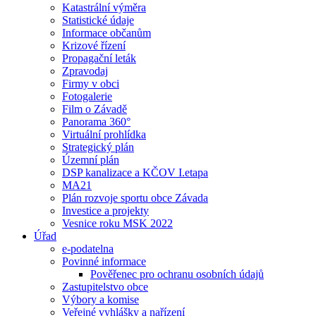
Katastrální výměra
Statistické údaje
Informace občanům
Krizové řízení
Propagační leták
Zpravodaj
Firmy v obci
Fotogalerie
Film o Závadě
Panorama 360°
Virtuální prohlídka
Strategický plán
Územní plán
DSP kanalizace a KČOV I.etapa
MA21
Plán rozvoje sportu obce Závada
Investice a projekty
Vesnice roku MSK 2022
Úřad
e-podatelna
Povinné informace
Pověřenec pro ochranu osobních údajů
Zastupitelstvo obce
Výbory a komise
Veřejné vyhlášky a nařízení