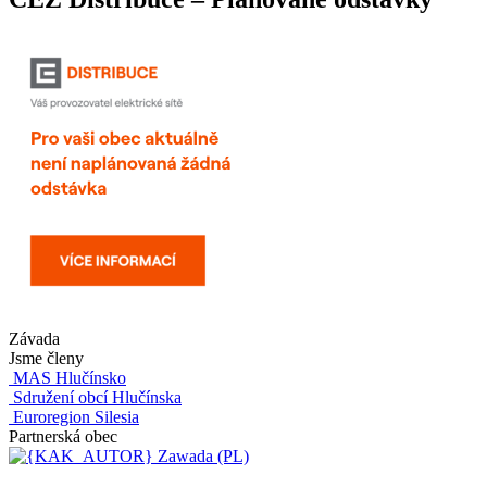
Závada
Jsme členy
MAS Hlučínsko
Sdružení obcí Hlučínska
Euroregion Silesia
Partnerská obec
Zawada (PL)