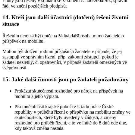
Lhůty jsou řešeny v souladu se zákonem č. 500/2004 Sb., správní
řád, ve znění pozdějších předpisů.
14. Kteří jsou další účastníci (dotčení) řešení životní
situace
Řešením nemusí být dotčena žádná další osoba mimo žadatele o
příspěvek na mobilitu.
Mohou být dotčeni rodinní příslušníci žadatele v případě, že jej
zastupují ve správním řízení, příp. zákonní zástupci, pokud je
žadatel nezletilý, či opatrovníci, v případě žadatelů omezených ve
svéprávnosti.
15. Jaké další činnosti jsou po žadateli požadovány
Prokázat skutečnosti rozhodné pro nárok na příspěvek na
mobilitu a jeho výplatu.
Písemně ohlásit krajské pobočce Úřadu práce České
republiky v průběhu řízení o příspěvku na mobilitu změny ve
skutečnostech, které byly uvedeny v žádosti, a změny
rozhodné pro průběh řízení, a to ve lhůtě do 8 dnů ode dne,
kdy taková změna nastala.