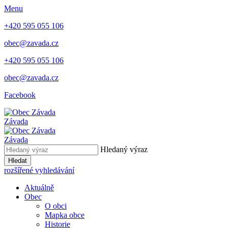
Menu
+420 595 055 106
obec@zavada.cz
+420 595 055 106
obec@zavada.cz
Facebook
Závada
Závada
Hledaný výraz
Hledat
rozšířené vyhledávání
Aktuálně
Obec
O obci
Mapka obce
Historie