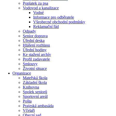
Poplatek za psa
Vodovod a kanalizace
Vodné
Informace pro odběratele
Všeobecné obchodní podmínky
Reklamační řád
Odpady
Senior doprava
Úřední deska
Hlášení rozhlasu
Úřední hodiny
Ke stažení archív
Profil zadavatele
Smlouvy
Životní situace
Organizace
Mateřská škola
Základní škola
Knihovna
Spolek seniorů
Sportovní areál
Pošta
Prajzská ambasáda
Včelaři
Obecní sad