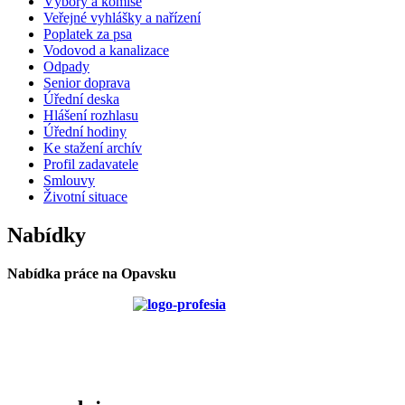
Výbory a komise
Veřejné vyhlášky a nařízení
Poplatek za psa
Vodovod a kanalizace
Odpady
Senior doprava
Úřední deska
Hlášení rozhlasu
Úřední hodiny
Ke stažení archív
Profil zadavatele
Smlouvy
Životní situace
Nabídky
Nabídka práce na Opavsku