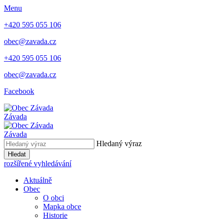
Menu
+420 595 055 106
obec@zavada.cz
+420 595 055 106
obec@zavada.cz
Facebook
Závada
Závada
Hledaný výraz
Hledat
rozšířené vyhledávání
Aktuálně
Obec
O obci
Mapka obce
Historie