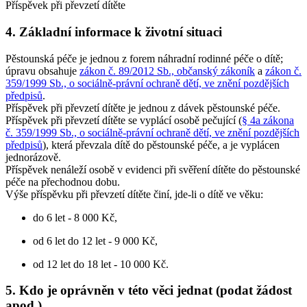
Příspěvek při převzetí dítěte
4. Základní informace k životní situaci
Pěstounská péče je jednou z forem náhradní rodinné péče o dítě;
úpravu obsahuje
zákon č. 89/2012 Sb., občanský zákoník
a
zákon č.
359/1999 Sb., o sociálně-právní ochraně dětí, ve znění pozdějších
předpisů
.
Příspěvek při převzetí dítěte je jednou z dávek pěstounské péče.
Příspěvek při převzetí dítěte se vyplácí osobě pečující (
§ 4a zákona
č. 359/1999 Sb., o sociálně-právní ochraně dětí, ve znění pozdějších
předpisů
), která převzala dítě do pěstounské péče, a je vyplácen
jednorázově.
Příspěvek nenáleží osobě v evidenci při svěření dítěte do pěstounské
péče na přechodnou dobu.
Výše příspěvku při převzetí dítěte činí, jde-li o dítě ve věku:
do 6 let - 8 000 Kč,
od 6 let do 12 let - 9 000 Kč,
od 12 let do 18 let - 10 000 Kč.
5. Kdo je oprávněn v této věci jednat (podat žádost
apod.)