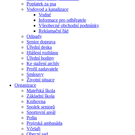
Poplatek za psa
Vodovod a kanalizace
Vodné
Informace pro odběratele
Všeobecné obchodní podmínky
Reklamační řád
Odpady
Senior doprava
Úřední deska
Hlášení rozhlasu
Úřední hodiny
Ke stažení archív
Profil zadavatele
Smlouvy
Životní situace
Organizace
Mateřská škola
Základní škola
Knihovna
Spolek seniorů
Sportovní areál
Pošta
Prajzská ambasáda
Včelaři
Obecní sad