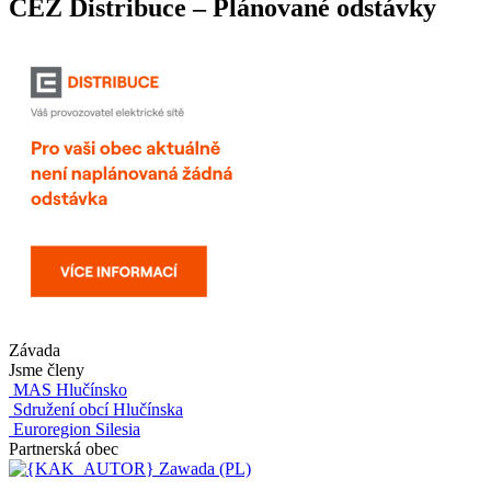
ČEZ Distribuce – Plánované odstávky
Závada
Jsme členy
MAS Hlučínsko
Sdružení obcí Hlučínska
Euroregion Silesia
Partnerská obec
Zawada (PL)