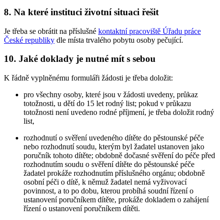
8. Na které instituci životní situaci řešit
Je třeba se obrátit na příslušné
kontaktní pracoviště Úřadu práce
České republiky
dle místa trvalého pobytu osoby pečující.
10. Jaké doklady je nutné mít s sebou
K řádně vyplněnému formuláři žádosti je třeba doložit:
pro všechny osoby, které jsou v žádosti uvedeny, průkaz
totožnosti, u dětí do 15 let rodný list; pokud v průkazu
totožnosti není uvedeno rodné příjmení, je třeba doložit rodný
list,
rozhodnutí o svěření uvedeného dítěte do pěstounské péče
nebo rozhodnutí soudu, kterým byl žadatel ustanoven jako
poručník tohoto dítěte; obdobně dočasné svěření do péče před
rozhodnutím soudu o svěření dítěte do pěstounské péče
žadatel prokáže rozhodnutím příslušného orgánu; obdobně
osobní péči o dítě, k němuž žadatel nemá vyživovací
povinnost, a to po dobu, kterou probíhá soudní řízení o
ustanovení poručníkem dítěte, prokáže dokladem o zahájení
řízení o ustanovení poručníkem dítěti.