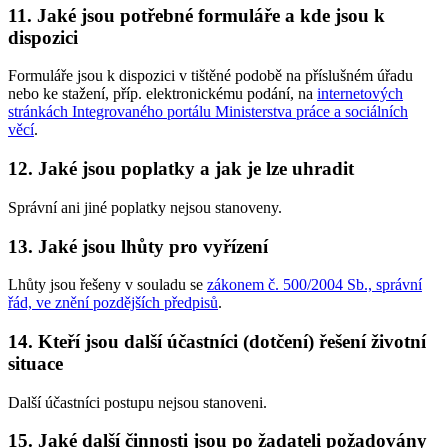
11. Jaké jsou potřebné formuláře a kde jsou k
dispozici
Formuláře jsou k dispozici v tištěné podobě na příslušném úřadu
nebo ke stažení, příp. elektronickému podání, na
internetových
stránkách Integrovaného portálu Ministerstva práce a sociálních
věcí
.
12. Jaké jsou poplatky a jak je lze uhradit
Správní ani jiné poplatky nejsou stanoveny.
13. Jaké jsou lhůty pro vyřízení
Lhůty jsou řešeny v souladu se
zákonem č. 500/2004 Sb., správní
řád, ve znění pozdějších předpisů
.
14. Kteří jsou další účastníci (dotčení) řešení životní
situace
Další účastníci postupu nejsou stanoveni.
15. Jaké další činnosti jsou po žadateli požadovány