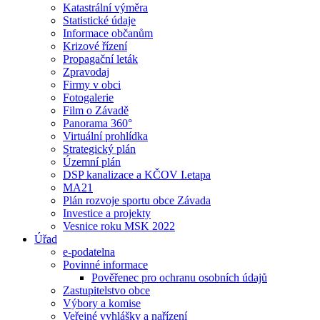
Katastrální výměra
Statistické údaje
Informace občanům
Krizové řízení
Propagační leták
Zpravodaj
Firmy v obci
Fotogalerie
Film o Závadě
Panorama 360°
Virtuální prohlídka
Strategický plán
Územní plán
DSP kanalizace a KČOV I.etapa
MA21
Plán rozvoje sportu obce Závada
Investice a projekty
Vesnice roku MSK 2022
Úřad
e-podatelna
Povinné informace
Pověřenec pro ochranu osobních údajů
Zastupitelstvo obce
Výbory a komise
Veřejné vyhlášky a nařízení