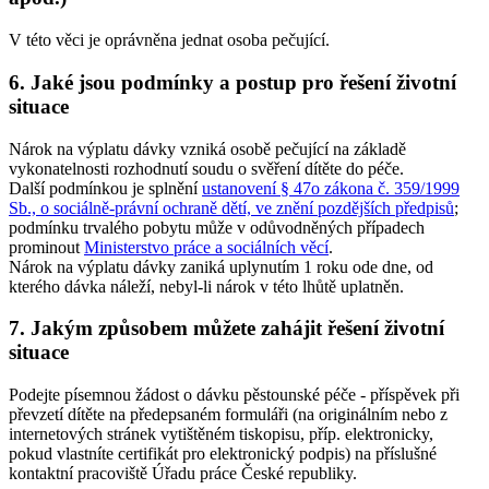
V této věci je oprávněna jednat osoba pečující.
6. Jaké jsou podmínky a postup pro řešení životní
situace
Nárok na výplatu dávky vzniká osobě pečující na základě
vykonatelnosti rozhodnutí soudu o svěření dítěte do péče.
Další podmínkou je splnění
ustanovení § 47o zákona č. 359/1999
Sb., o sociálně-právní ochraně dětí, ve znění pozdějších předpisů
;
podmínku trvalého pobytu může v odůvodněných případech
prominout
Ministerstvo práce a sociálních věcí
.
Nárok na výplatu dávky zaniká uplynutím 1 roku ode dne, od
kterého dávka náleží, nebyl-li nárok v této lhůtě uplatněn.
7. Jakým způsobem můžete zahájit řešení životní
situace
Podejte písemnou žádost o dávku pěstounské péče - příspěvek při
převzetí dítěte na předepsaném formuláři (na originálním nebo z
internetových stránek vytištěném tiskopisu, příp. elektronicky,
pokud vlastníte certifikát pro elektronický podpis) na příslušné
kontaktní pracoviště Úřadu práce České republiky.