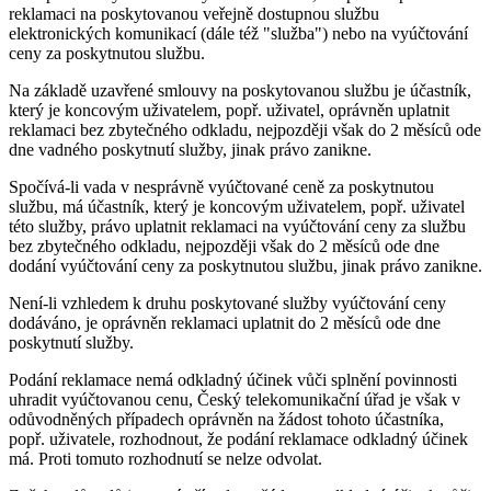
reklamaci na poskytovanou veřejně dostupnou službu
elektronických komunikací (dále též "služba") nebo na vyúčtování
ceny za poskytnutou službu.
Na základě uzavřené smlouvy na poskytovanou službu je účastník,
který je koncovým uživatelem, popř. uživatel, oprávněn uplatnit
reklamaci bez zbytečného odkladu, nejpozději však do 2 měsíců ode
dne vadného poskytnutí služby, jinak právo zanikne.
Spočívá-li vada v nesprávně vyúčtované ceně za poskytnutou
službu, má účastník, který je koncovým uživatelem, popř. uživatel
této služby, právo uplatnit reklamaci na vyúčtování ceny za službu
bez zbytečného odkladu, nejpozději však do 2 měsíců ode dne
dodání vyúčtování ceny za poskytnutou službu, jinak právo zanikne.
Není-li vzhledem k druhu poskytované služby vyúčtování ceny
dodáváno, je oprávněn reklamaci uplatnit do 2 měsíců ode dne
poskytnutí služby.
Podání reklamace nemá odkladný účinek vůči splnění povinnosti
uhradit vyúčtovanou cenu, Český telekomunikační úřad je však v
odůvodněných případech oprávněn na žádost tohoto účastníka,
popř. uživatele, rozhodnout, že podání reklamace odkladný účinek
má. Proti tomuto rozhodnutí se nelze odvolat.