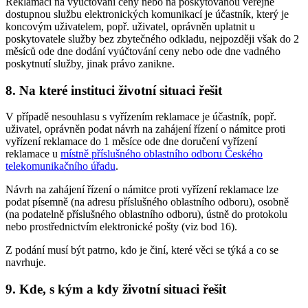
Reklamaci na vyúčtování ceny nebo na poskytovanou veřejně
dostupnou službu elektronických komunikací je účastník, který je
koncovým uživatelem, popř. uživatel, oprávněn uplatnit u
poskytovatele služby bez zbytečného odkladu, nejpozději však do 2
měsíců ode dne dodání vyúčtování ceny nebo ode dne vadného
poskytnutí služby, jinak právo zanikne.
8. Na které instituci životní situaci řešit
V případě nesouhlasu s vyřízením reklamace je účastník, popř.
uživatel, oprávněn podat návrh na zahájení řízení o námitce proti
vyřízení reklamace do 1 měsíce ode dne doručení vyřízení
reklamace u
místně příslušného oblastního odboru Českého
telekomunikačního úřadu
.
Návrh na zahájení řízení o námitce proti vyřízení reklamace lze
podat písemně (na adresu příslušného oblastního odboru), osobně
(na podatelně příslušného oblastního odboru), ústně do protokolu
nebo prostřednictvím elektronické pošty (viz bod 16).
Z podání musí být patrno, kdo je činí, které věci se týká a co se
navrhuje.
9. Kde, s kým a kdy životní situaci řešit