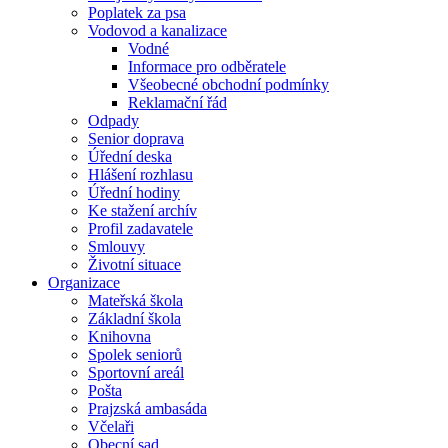
Poplatek za psa
Vodovod a kanalizace
Vodné
Informace pro odběratele
Všeobecné obchodní podmínky
Reklamační řád
Odpady
Senior doprava
Úřední deska
Hlášení rozhlasu
Úřední hodiny
Ke stažení archív
Profil zadavatele
Smlouvy
Životní situace
Organizace
Mateřská škola
Základní škola
Knihovna
Spolek seniorů
Sportovní areál
Pošta
Prajzská ambasáda
Včelaři
Obecní sad