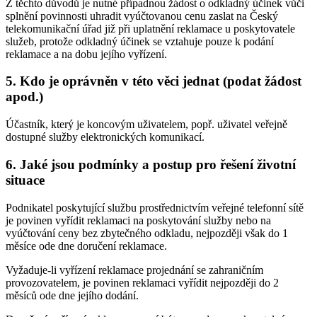
Z těchto důvodů je nutné případnou žádost o odkladný účinek vůči
splnění povinnosti uhradit vyúčtovanou cenu zaslat na Český
telekomunikační úřad již při uplatnění reklamace u poskytovatele
služeb, protože odkladný účinek se vztahuje pouze k podání
reklamace a na dobu jejího vyřízení.
5. Kdo je oprávněn v této věci jednat (podat žádost
apod.)
Účastník, který je koncovým uživatelem, popř. uživatel veřejně
dostupné služby elektronických komunikací.
6. Jaké jsou podmínky a postup pro řešení životní
situace
Podnikatel poskytující službu prostřednictvím veřejné telefonní sítě
je povinen vyřídit reklamaci na poskytování služby nebo na
vyúčtování ceny bez zbytečného odkladu, nejpozději však do 1
měsíce ode dne doručení reklamace.
Vyžaduje-li vyřízení reklamace projednání se zahraničním
provozovatelem, je povinen reklamaci vyřídit nejpozději do 2
měsíců ode dne jejího dodání.