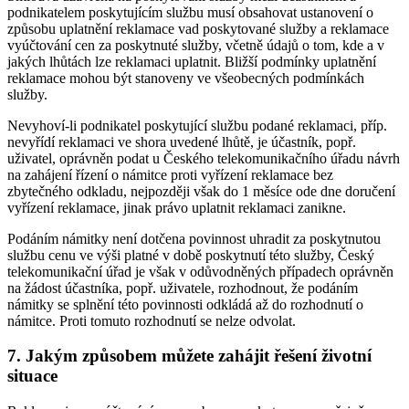
podnikatelem poskytujícím službu musí obsahovat ustanovení o
způsobu uplatnění reklamace vad poskytované služby a reklamace
vyúčtování cen za poskytnuté služby, včetně údajů o tom, kde a v
jakých lhůtách lze reklamaci uplatnit. Bližší podmínky uplatnění
reklamace mohou být stanoveny ve všeobecných podmínkách
služby.
Nevyhoví-li podnikatel poskytující službu podané reklamaci, příp.
nevyřídí reklamaci ve shora uvedené lhůtě, je účastník, popř.
uživatel, oprávněn podat u Českého telekomunikačního úřadu návrh
na zahájení řízení o námitce proti vyřízení reklamace bez
zbytečného odkladu, nejpozději však do 1 měsíce ode dne doručení
vyřízení reklamace, jinak právo uplatnit reklamaci zanikne.
Podáním námitky není dotčena povinnost uhradit za poskytnutou
službu cenu ve výši platné v době poskytnutí této služby, Český
telekomunikační úřad je však v odůvodněných případech oprávněn
na žádost účastníka, popř. uživatele, rozhodnout, že podáním
námitky se splnění této povinnosti odkládá až do rozhodnutí o
námitce. Proti tomuto rozhodnutí se nelze odvolat.
7. Jakým způsobem můžete zahájit řešení životní
situace