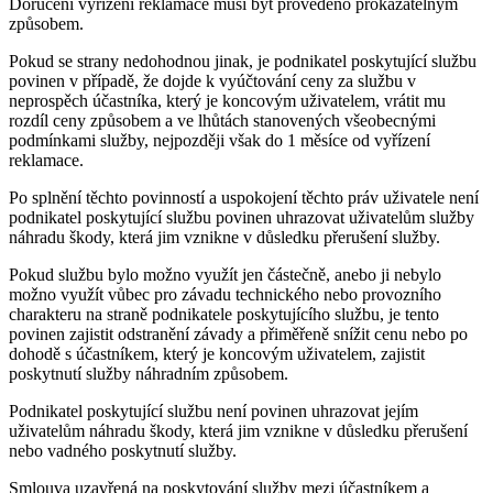
Doručení vyřízení reklamace musí být provedeno prokazatelným
způsobem.
Pokud se strany nedohodnou jinak, je podnikatel poskytující službu
povinen v případě, že dojde k vyúčtování ceny za službu v
neprospěch účastníka, který je koncovým uživatelem, vrátit mu
rozdíl ceny způsobem a ve lhůtách stanovených všeobecnými
podmínkami služby, nejpozději však do 1 měsíce od vyřízení
reklamace.
Po splnění těchto povinností a uspokojení těchto práv uživatele není
podnikatel poskytující službu povinen uhrazovat uživatelům služby
náhradu škody, která jim vznikne v důsledku přerušení služby.
Pokud službu bylo možno využít jen částečně, anebo ji nebylo
možno využít vůbec pro závadu technického nebo provozního
charakteru na straně podnikatele poskytujícího službu, je tento
povinen zajistit odstranění závady a přiměřeně snížit cenu nebo po
dohodě s účastníkem, který je koncovým uživatelem, zajistit
poskytnutí služby náhradním způsobem.
Podnikatel poskytující službu není povinen uhrazovat jejím
uživatelům náhradu škody, která jim vznikne v důsledku přerušení
nebo vadného poskytnutí služby.
Smlouva uzavřená na poskytování služby mezi účastníkem a