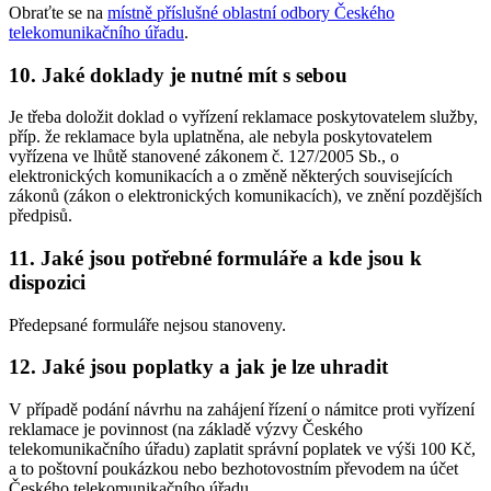
Obraťte se na
místně příslušné oblastní odbory Českého
telekomunikačního úřadu
.
10. Jaké doklady je nutné mít s sebou
Je třeba doložit doklad o vyřízení reklamace poskytovatelem služby,
příp. že reklamace byla uplatněna, ale nebyla poskytovatelem
vyřízena ve lhůtě stanovené zákonem č. 127/2005 Sb., o
elektronických komunikacích a o změně některých souvisejících
zákonů (zákon o elektronických komunikacích), ve znění pozdějších
předpisů.
11. Jaké jsou potřebné formuláře a kde jsou k
dispozici
Předepsané formuláře nejsou stanoveny.
12. Jaké jsou poplatky a jak je lze uhradit
V případě podání návrhu na zahájení řízení o námitce proti vyřízení
reklamace je povinnost (na základě výzvy Českého
telekomunikačního úřadu) zaplatit správní poplatek ve výši 100 Kč,
a to poštovní poukázkou nebo bezhotovostním převodem na účet
Českého telekomunikačního úřadu.