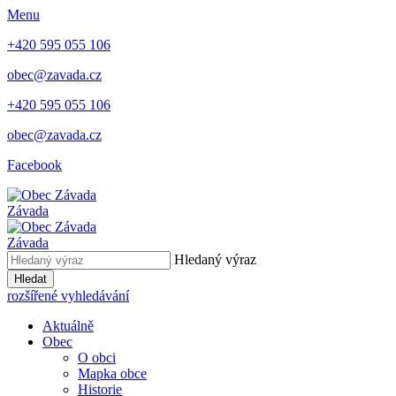
Menu
+420 595 055 106
obec@zavada.cz
+420 595 055 106
obec@zavada.cz
Facebook
Závada
Závada
Hledaný výraz
Hledat
rozšířené vyhledávání
Aktuálně
Obec
O obci
Mapka obce
Historie