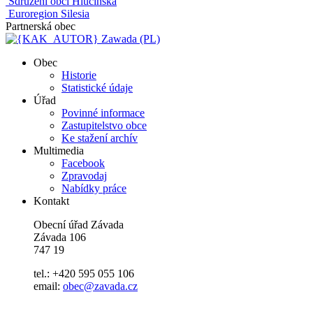
Sdružení obcí Hlučínska
Euroregion Silesia
Partnerská obec
Zawada (PL)
Obec
Historie
Statistické údaje
Úřad
Povinné informace
Zastupitelstvo obce
Ke stažení archív
Multimedia
Facebook
Zpravodaj
Nabídky práce
Kontakt
Obecní úřad Závada
Závada 106
747 19
tel.: +420 595 055 106
email:
obec@zavada.cz