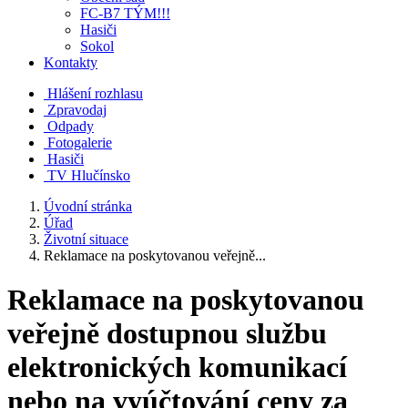
FC-B7 TÝM!!!
Hasiči
Sokol
Kontakty
Hlášení rozhlasu
Zpravodaj
Odpady
Fotogalerie
Hasiči
TV Hlučínsko
Úvodní stránka
Úřad
Životní situace
Reklamace na poskytovanou veřejně...
Reklamace na poskytovanou
veřejně dostupnou službu
elektronických komunikací
nebo na vyúčtování ceny za