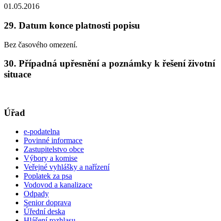
01.05.2016
29. Datum konce platnosti popisu
Bez časového omezení.
30. Případná upřesnění a poznámky k řešení životní
situace
Úřad
e-podatelna
Povinné informace
Zastupitelstvo obce
Výbory a komise
Veřejné vyhlášky a nařízení
Poplatek za psa
Vodovod a kanalizace
Odpady
Senior doprava
Úřední deska
Hlášení rozhlasu