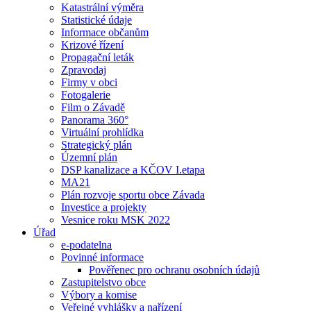
Katastrální výměra
Statistické údaje
Informace občanům
Krizové řízení
Propagační leták
Zpravodaj
Firmy v obci
Fotogalerie
Film o Závadě
Panorama 360°
Virtuální prohlídka
Strategický plán
Územní plán
DSP kanalizace a KČOV I.etapa
MA21
Plán rozvoje sportu obce Závada
Investice a projekty
Vesnice roku MSK 2022
Úřad
e-podatelna
Povinné informace
Pověřenec pro ochranu osobních údajů
Zastupitelstvo obce
Výbory a komise
Veřejné vyhlášky a nařízení