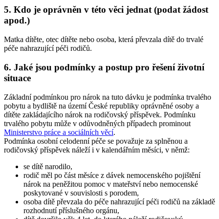
5. Kdo je oprávněn v této věci jednat (podat žádost
apod.)
Matka dítěte, otec dítěte nebo osoba, která převzala dítě do trvalé
péče nahrazující péči rodičů.
6. Jaké jsou podmínky a postup pro řešení životní
situace
Základní podmínkou pro nárok na tuto dávku je podmínka trvalého
pobytu a bydliště na území České republiky oprávněné osoby a
dítěte zakládajícího nárok na rodičovský příspěvek. Podmínku
trvalého pobytu může v odůvodněných případech prominout
Ministerstvo práce a sociálních věcí
.
Podmínka osobní celodenní péče se považuje za splněnou a
rodičovský příspěvek náleží i v kalendářním měsíci, v němž:
se dítě narodilo,
rodič měl po část měsíce z dávek nemocenského pojištění
nárok na peněžitou pomoc v mateřství nebo nemocenské
poskytované v souvislosti s porodem,
osoba dítě převzala do péče nahrazující péči rodičů na základě
rozhodnutí příslušného orgánu,