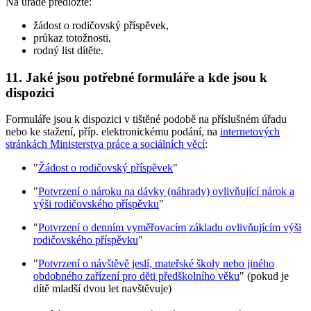
Na úřadě předložte:
žádost o rodičovský příspěvek,
průkaz totožnosti,
rodný list dítěte.
11. Jaké jsou potřebné formuláře a kde jsou k
dispozici
Formuláře jsou k dispozici v tištěné podobě na příslušném úřadu
nebo ke stažení, příp. elektronickému podání, na
internetových
stránkách Ministerstva práce a sociálních věcí
:
"
Žádost o rodičovský příspěvek
"
"
Potvrzení o nároku na dávky (náhrady) ovlivňující nárok a
výši rodičovského příspěvku
"
"
Potvrzení o denním vyměřovacím základu ovlivňujícím výši
rodičovského příspěvku
"
"
Potvrzení o návštěvě jeslí, mateřské školy nebo jiného
obdobného zařízení pro děti předškolního věku
" (pokud je
dítě mladší dvou let navštěvuje)