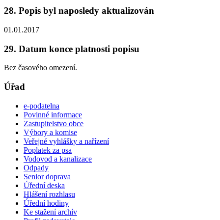
28. Popis byl naposledy aktualizován
01.01.2017
29. Datum konce platnosti popisu
Bez časového omezení.
Úřad
e-podatelna
Povinné informace
Zastupitelstvo obce
Výbory a komise
Veřejné vyhlášky a nařízení
Poplatek za psa
Vodovod a kanalizace
Odpady
Senior doprava
Úřední deska
Hlášení rozhlasu
Úřední hodiny
Ke stažení archív