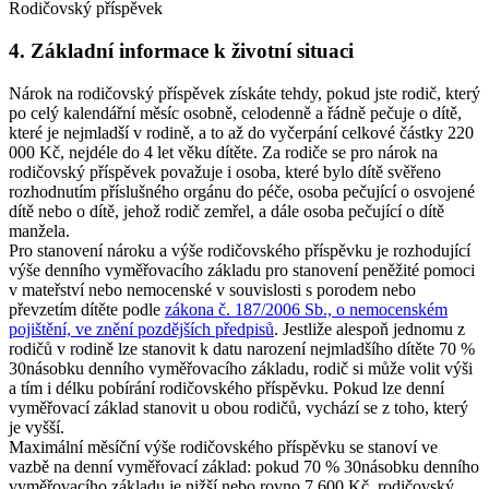
Rodičovský příspěvek
4. Základní informace k životní situaci
Nárok na rodičovský příspěvek získáte tehdy, pokud jste rodič, který
po celý kalendářní měsíc osobně, celodenně a řádně pečuje o dítě,
které je nejmladší v rodině, a to až do vyčerpání celkové částky 220
000 Kč, nejdéle do 4 let věku dítěte. Za rodiče se pro nárok na
rodičovský příspěvek považuje i osoba, které bylo dítě svěřeno
rozhodnutím příslušného orgánu do péče, osoba pečující o osvojené
dítě nebo o dítě, jehož rodič zemřel, a dále osoba pečující o dítě
manžela.
Pro stanovení nároku a výše rodičovského příspěvku je rozhodující
výše denního vyměřovacího základu pro stanovení peněžité pomoci
v mateřství nebo nemocenské v souvislosti s porodem nebo
převzetím dítěte podle
zákona č. 187/2006 Sb., o nemocenském
pojištění, ve znění pozdějších předpisů
. Jestliže alespoň jednomu z
rodičů v rodině lze stanovit k datu narození nejmladšího dítěte 70 %
30násobku denního vyměřovacího základu, rodič si může volit výši
a tím i délku pobírání rodičovského příspěvku. Pokud lze denní
vyměřovací základ stanovit u obou rodičů, vychází se z toho, který
je vyšší.
Maximální měsíční výše rodičovského příspěvku se stanoví ve
vazbě na denní vyměřovací základ: pokud 70 % 30násobku denního
vyměřovacího základu je nižší nebo rovno 7 600 Kč, rodičovský