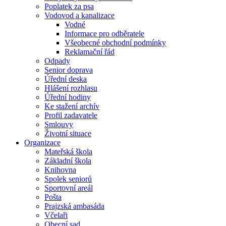
Poplatek za psa
Vodovod a kanalizace
Vodné
Informace pro odběratele
Všeobecné obchodní podmínky
Reklamační řád
Odpady
Senior doprava
Úřední deska
Hlášení rozhlasu
Úřední hodiny
Ke stažení archív
Profil zadavatele
Smlouvy
Životní situace
Organizace
Mateřská škola
Základní škola
Knihovna
Spolek seniorů
Sportovní areál
Pošta
Prajzská ambasáda
Včelaři
Obecní sad