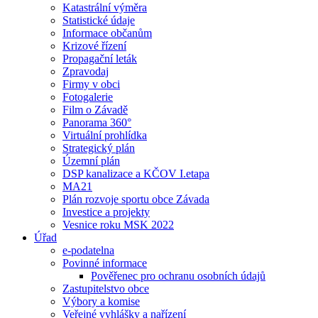
Katastrální výměra
Statistické údaje
Informace občanům
Krizové řízení
Propagační leták
Zpravodaj
Firmy v obci
Fotogalerie
Film o Závadě
Panorama 360°
Virtuální prohlídka
Strategický plán
Územní plán
DSP kanalizace a KČOV I.etapa
MA21
Plán rozvoje sportu obce Závada
Investice a projekty
Vesnice roku MSK 2022
Úřad
e-podatelna
Povinné informace
Pověřenec pro ochranu osobních údajů
Zastupitelstvo obce
Výbory a komise
Veřejné vyhlášky a nařízení