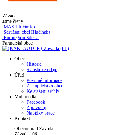
Závada
Jsme členy
MAS Hlučínsko
Sdružení obcí Hlučínska
Euroregion Silesia
Partnerská obec
Zawada (PL)
Obec
Historie
Statistické údaje
Úřad
Povinné informace
Zastupitelstvo obce
Ke stažení archív
Multimedia
Facebook
Zpravodaj
Nabídky práce
Kontakt
Obecní úřad Závada
Závada 106