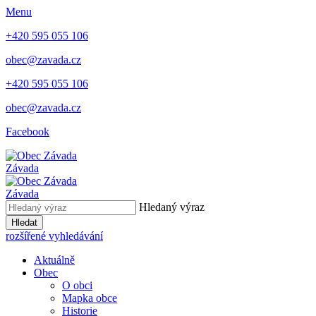
Menu
+420 595 055 106
obec@zavada.cz
+420 595 055 106
obec@zavada.cz
Facebook
Závada
Závada
Hledaný výraz
Hledat
rozšířené vyhledávání
Aktuálně
Obec
O obci
Mapka obce
Historie