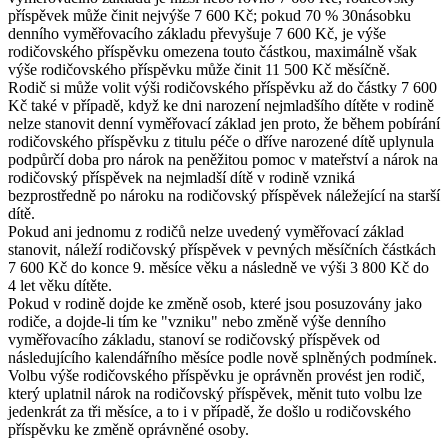
příspěvek může činit nejvýše 7 600 Kč; pokud 70 % 30násobku
denního vyměřovacího základu převyšuje 7 600 Kč, je výše
rodičovského příspěvku omezena touto částkou, maximálně však
výše rodičovského příspěvku může činit 11 500 Kč měsíčně.
Rodič si může volit výši rodičovského příspěvku až do částky 7 600
Kč také v případě, když ke dni narození nejmladšího dítěte v rodině
nelze stanovit denní vyměřovací základ jen proto, že během pobírání
rodičovského příspěvku z titulu péče o dříve narozené dítě uplynula
podpůrčí doba pro nárok na peněžitou pomoc v mateřství a nárok na
rodičovský příspěvek na nejmladší dítě v rodině vzniká
bezprostředně po nároku na rodičovský příspěvek náležející na starší
dítě.
Pokud ani jednomu z rodičů nelze uvedený vyměřovací základ
stanovit, náleží rodičovský příspěvek v pevných měsíčních částkách
7 600 Kč do konce 9. měsíce věku a následně ve výši 3 800 Kč do
4 let věku dítěte.
Pokud v rodině dojde ke změně osob, které jsou posuzovány jako
rodiče, a dojde-li tím ke "vzniku" nebo změně výše denního
vyměřovacího základu, stanoví se rodičovský příspěvek od
následujícího kalendářního měsíce podle nově splněných podmínek.
Volbu výše rodičovského příspěvku je oprávněn provést jen rodič,
který uplatnil nárok na rodičovský příspěvek, měnit tuto volbu lze
jedenkrát za tři měsíce, a to i v případě, že došlo u rodičovského
příspěvku ke změně oprávněné osoby.