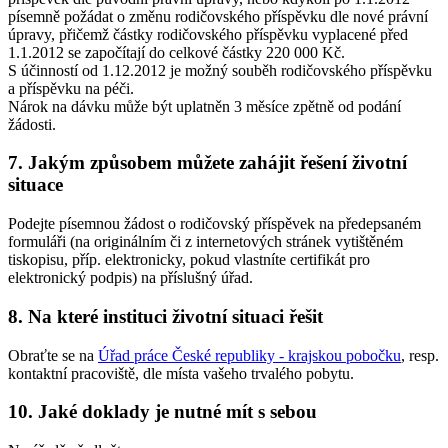
písemně požádat o změnu rodičovského příspěvku dle nové právní
úpravy, přičemž částky rodičovského příspěvku vyplacené před
1.1.2012 se započítají do celkové částky 220 000 Kč.
S účinností od 1.12.2012 je možný souběh rodičovského příspěvku
a příspěvku na péči.
Nárok na dávku může být uplatněn 3 měsíce zpětně od podání
žádosti.
7. Jakým způsobem můžete zahájit řešení životní
situace
Podejte písemnou žádost o rodičovský příspěvek na předepsaném
formuláři (na originálním či z internetových stránek vytištěném
tiskopisu, příp. elektronicky, pokud vlastníte certifikát pro
elektronický podpis) na příslušný úřad.
8. Na které instituci životní situaci řešit
Obraťte se na
Úřad práce České republiky - krajskou pobočku
, resp.
kontaktní pracoviště, dle místa vašeho trvalého pobytu.
10. Jaké doklady je nutné mít s sebou