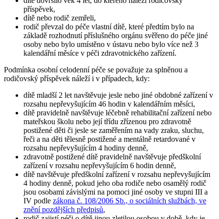
dítě dovršilo věk 4 let, do kterého náleží rodičovský
příspěvek,
dítě nebo rodič zemřeli,
rodič převzal do péče vlastní dítě, které předtím bylo na
základě rozhodnutí příslušného orgánu svěřeno do péče jiné
osoby nebo bylo umístěno v ústavu nebo bylo více než 3
kalendářní měsíce v péči zdravotnického zařízení.
Podmínka osobní celodenní péče se považuje za splněnou a
rodičovský příspěvek náleží i v případech, kdy:
dítě mladší 2 let navštěvuje jesle nebo jiné obdobné zařízení v
rozsahu nepřevyšujícím 46 hodin v kalendářním měsíci,
dítě pravidelně navštěvuje léčebně rehabilitační zařízení nebo
mateřskou školu nebo její třídu zřízenou pro zdravotně
postižené děti či jesle se zaměřením na vady zraku, sluchu,
řeči a na děti tělesně postižené a mentálně retardované v
rozsahu nepřevyšujícím 4 hodiny denně,
zdravotně postižené dítě pravidelně navštěvuje předškolní
zařízení v rozsahu nepřevyšujícím 6 hodin denně,
dítě navštěvuje předškolní zařízení v rozsahu nepřevyšujícím
4 hodiny denně, pokud jeho oba rodiče nebo osamělý rodič
jsou osobami závislými na pomoci jiné osoby ve stupni III a
IV podle
zákona č. 108/2006 Sb., o sociálních službách, ve
znění pozdějších předpisů
,
rodič zajistí péči o dítě jinou zletilou osobou v době, kdy je