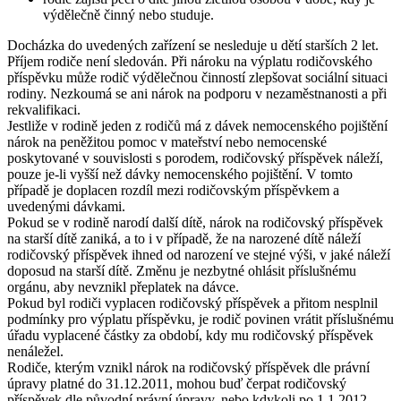
výdělečně činný nebo studuje.
Docházka do uvedených zařízení se nesleduje u dětí starších 2 let.
Příjem rodiče není sledován. Při nároku na výplatu rodičovského
příspěvku může rodič výdělečnou činností zlepšovat sociální situaci
rodiny. Nezkoumá se ani nárok na podporu v nezaměstnanosti a při
rekvalifikaci.
Jestliže v rodině jeden z rodičů má z dávek nemocenského pojištění
nárok na peněžitou pomoc v mateřství nebo nemocenské
poskytované v souvislosti s porodem, rodičovský příspěvek náleží,
pouze je-li vyšší než dávky nemocenského pojištění. V tomto
případě je doplacen rozdíl mezi rodičovským příspěvkem a
uvedenými dávkami.
Pokud se v rodině narodí další dítě, nárok na rodičovský příspěvek
na starší dítě zaniká, a to i v případě, že na narozené dítě náleží
rodičovský příspěvek ihned od narození ve stejné výši, v jaké náleží
doposud na starší dítě. Změnu je nezbytné ohlásit příslušnému
orgánu, aby nevznikl přeplatek na dávce.
Pokud byl rodiči vyplacen rodičovský příspěvek a přitom nesplnil
podmínky pro výplatu příspěvku, je rodič povinen vrátit příslušnému
úřadu vyplacené částky za období, kdy mu rodičovský příspěvek
nenáležel.
Rodiče, kterým vznikl nárok na rodičovský příspěvek dle právní
úpravy platné do 31.12.2011, mohou buď čerpat rodičovský
příspěvek dle původní právní úpravy, nebo kdykoli po 1.1.2012