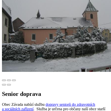
Senior doprava
Obec Závada nabízí službu
dopravy seniorů do zdravotních
a sociálních zařízení
. Služba je určena pro občany naší obce starší