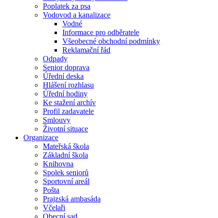
Poplatek za psa
Vodovod a kanalizace
Vodné
Informace pro odběratele
Všeobecné obchodní podmínky
Reklamační řád
Odpady
Senior doprava
Úřední deska
Hlášení rozhlasu
Úřední hodiny
Ke stažení archív
Profil zadavatele
Smlouvy
Životní situace
Organizace
Mateřská škola
Základní škola
Knihovna
Spolek seniorů
Sportovní areál
Pošta
Prajzská ambasáda
Včelaři
Obecní sad