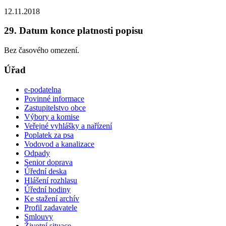
12.11.2018
29. Datum konce platnosti popisu
Bez časového omezení.
Úřad
e-podatelna
Povinné informace
Zastupitelstvo obce
Výbory a komise
Veřejné vyhlášky a nařízení
Poplatek za psa
Vodovod a kanalizace
Odpady
Senior doprava
Úřední deska
Hlášení rozhlasu
Úřední hodiny
Ke stažení archív
Profil zadavatele
Smlouvy
Životní situace