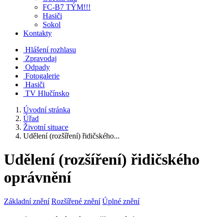
FC-B7 TÝM!!!
Hasiči
Sokol
Kontakty
Hlášení rozhlasu
Zpravodaj
Odpady
Fotogalerie
Hasiči
TV Hlučínsko
Úvodní stránka
Úřad
Životní situace
Udělení (rozšíření) řidičského...
Udělení (rozšíření) řidičského
oprávnění
Základní znění
Rozšířené znění
Úplné znění