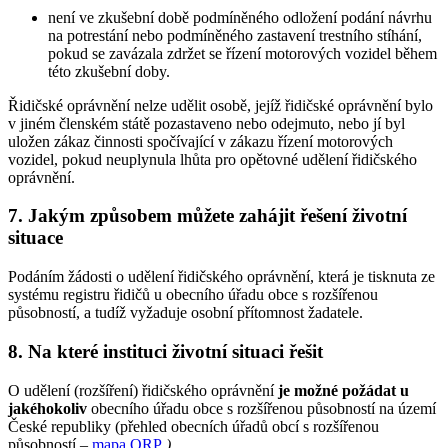
není ve zkušební době podmíněného odložení podání návrhu
na potrestání nebo podmíněného zastavení trestního stíhání,
pokud se zavázala zdržet se řízení motorových vozidel během
této zkušební doby.
Řidičské oprávnění nelze udělit osobě, jejíž řidičské oprávnění bylo
v jiném členském státě pozastaveno nebo odejmuto, nebo jí byl
uložen zákaz činnosti spočívající v zákazu řízení motorových
vozidel, pokud neuplynula lhůta pro opětovné udělení řidičského
oprávnění.
7. Jakým způsobem můžete zahájit řešení životní
situace
Podáním žádosti o udělení řidičského oprávnění, která je tisknuta ze
systému registru řidičů u obecního úřadu obce s rozšířenou
působností, a tudíž vyžaduje osobní přítomnost žadatele.
8. Na které instituci životní situaci řešit
O udělení (rozšíření) řidičského oprávnění
je možné požádat u
jakéhokoliv
obecního úřadu obce s rozšířenou působností na území
České republiky (přehled obecních úřadů obcí s rozšířenou
působností –
mapa ORP
.
)