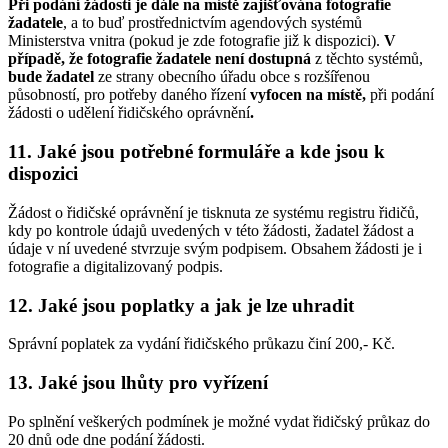
Při podání žádosti je dále na místě zajišťována fotografie
žadatele
, a to buď prostřednictvím agendových systémů
Ministerstva vnitra (pokud je zde fotografie již k dispozici).
V
případě, že fotografie žadatele není dostupná
z těchto systémů,
bude žadatel
ze strany obecního úřadu obce s rozšířenou
působností, pro potřeby daného řízení
vyfocen
na místě,
při podání
žádosti o udělení řidičského oprávnění
.
11. Jaké jsou potřebné formuláře a kde jsou k
dispozici
Žádost o řidičské oprávnění je tisknuta ze systému registru řidičů,
kdy po kontrole údajů uvedených v této žádosti, žadatel žádost a
údaje v ní uvedené stvrzuje svým podpisem. Obsahem žádosti je i
fotografie a digitalizovaný podpis.
12. Jaké jsou poplatky a jak je lze uhradit
Správní poplatek za vydání řidičského průkazu činí 200,- Kč.
13. Jaké jsou lhůty pro vyřízení
Po splnění veškerých podmínek je možné vydat řidičský průkaz do
20 dnů ode dne podání žádosti.