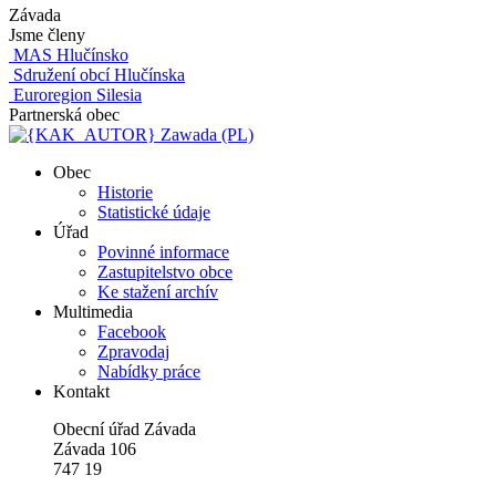
Závada
Jsme členy
MAS Hlučínsko
Sdružení obcí Hlučínska
Euroregion Silesia
Partnerská obec
Zawada (PL)
Obec
Historie
Statistické údaje
Úřad
Povinné informace
Zastupitelstvo obce
Ke stažení archív
Multimedia
Facebook
Zpravodaj
Nabídky práce
Kontakt
Obecní úřad Závada
Závada 106
747 19