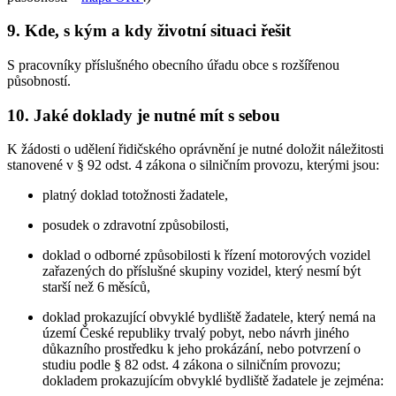
9. Kde, s kým a kdy životní situaci řešit
S pracovníky příslušného obecního úřadu obce s rozšířenou
působností.
10. Jaké doklady je nutné mít s sebou
K žádosti o udělení řidičského oprávnění je nutné doložit náležitosti
stanovené v § 92 odst. 4 zákona o silničním provozu, kterými jsou:
platný doklad totožnosti žadatele,
posudek o zdravotní způsobilosti,
doklad o odborné způsobilosti k řízení motorových vozidel
zařazených do příslušné skupiny vozidel, který nesmí být
starší než 6 měsíců,
doklad prokazující obvyklé bydliště žadatele, který nemá na
území České republiky trvalý pobyt, nebo návrh jiného
důkazního prostředku k jeho prokázání, nebo potvrzení o
studiu podle § 82 odst. 4 zákona o silničním provozu;
dokladem prokazujícím obvyklé bydliště žadatele je zejména: