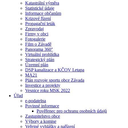
Katastrální výměra
Statistické údaje
Informace občanům
Krizové řízení
Propagační leták
Zpravodaj
Firmy v obci
Fotogalerie
Film o Závadě
Panorama 360°
Virtuální prohlídka
Strategický plán
Územní plán
DSP kanalizace a KČOV I.etapa
MA21
Plán rozvoje sportu obce Závada
Investice a projekty
Vesnice roku MSK 2022
Úřad
e-podatelna
Povinné informace
Pověřenec pro ochranu osobních údajů
Zastupitelstvo obce
Výbory a komise
Veřejné vyhlášky a nařízení