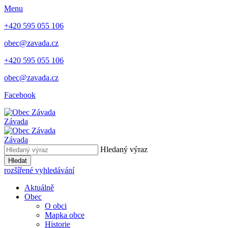
Menu
+420 595 055 106
obec@zavada.cz
+420 595 055 106
obec@zavada.cz
Facebook
Závada
Závada
Hledaný výraz
Hledat
rozšířené vyhledávání
Aktuálně
Obec
O obci
Mapka obce
Historie