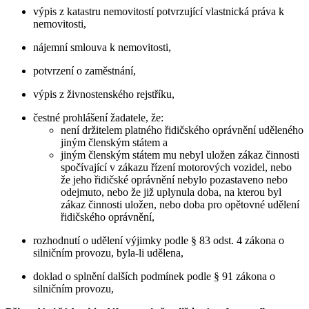
výpis z katastru nemovitostí potvrzující vlastnická práva k
nemovitosti,
nájemní smlouva k nemovitosti,
potvrzení o zaměstnání,
výpis z živnostenského rejstříku,
čestné prohlášení žadatele, že:
není držitelem platného řidičského oprávnění uděleného
jiným členským státem a
jiným členským státem mu nebyl uložen zákaz činnosti
spočívající v zákazu řízení motorových vozidel, nebo
že jeho řidičské oprávnění nebylo pozastaveno nebo
odejmuto, nebo že již uplynula doba, na kterou byl
zákaz činnosti uložen, nebo doba pro opětovné udělení
řidičského oprávnění,
rozhodnutí o udělení výjimky podle § 83 odst. 4 zákona o
silničním provozu, byla-li udělena,
doklad o splnění dalších podmínek podle § 91 zákona o
silničním provozu,