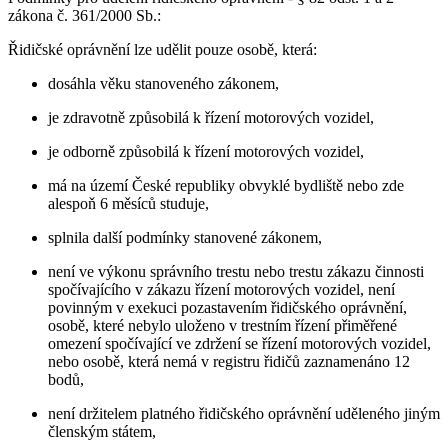
zákona č. 361/2000 Sb.:
Řidičské oprávnění lze udělit pouze osobě, která:
dosáhla věku stanoveného zákonem,
je zdravotně způsobilá k řízení motorových vozidel,
je odborně způsobilá k řízení motorových vozidel,
má na území České republiky obvyklé bydliště nebo zde
alespoň 6 měsíců studuje,
splnila další podmínky stanovené zákonem,
není ve výkonu správního trestu nebo trestu zákazu činnosti
spočívajícího v zákazu řízení motorových vozidel, není
povinným v exekuci pozastavením řidičského oprávnění,
osobě, které nebylo uloženo v trestním řízení přiměřené
omezení spočívající ve zdržení se řízení motorových vozidel,
nebo osobě, která nemá v registru řidičů zaznamenáno 12
bodů,
není držitelem platného řidičského oprávnění uděleného jiným
členským státem,