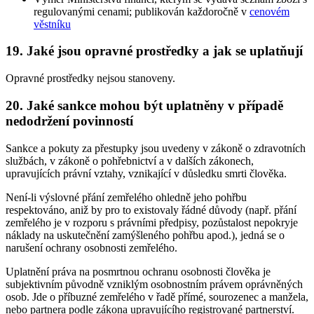
regulovanými cenami; publikován každoročně v
cenovém
věstníku
19. Jaké jsou opravné prostředky a jak se uplatňují
Opravné prostředky nejsou stanoveny.
20. Jaké sankce mohou být uplatněny v případě
nedodržení povinností
Sankce a pokuty za přestupky jsou uvedeny v zákoně o zdravotních
službách, v zákoně o pohřebnictví a v dalších zákonech,
upravujících právní vztahy, vznikající v důsledku smrti člověka.
Není-li výslovné přání zemřelého ohledně jeho pohřbu
respektováno, aniž by pro to existovaly řádné důvody (např. přání
zemřelého je v rozporu s právními předpisy, pozůstalost nepokryje
náklady na uskutečnění zamýšleného pohřbu apod.), jedná se o
narušení ochrany osobnosti zemřelého.
Uplatnění práva na posmrtnou ochranu osobnosti člověka je
subjektivním původně vzniklým osobnostním právem oprávněných
osob. Jde o příbuzné zemřelého v řadě přímé, sourozenec a manžela,
nebo partnera podle zákona upravujícího registrované partnerství.