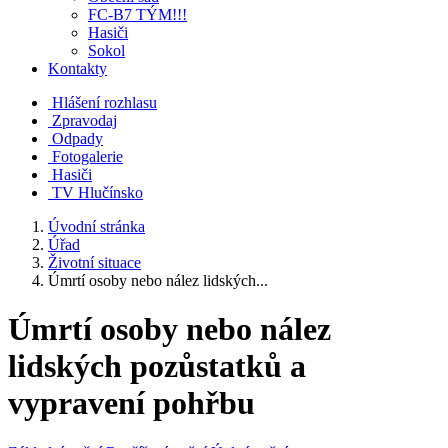
FC-B7 TÝM!!!
Hasiči
Sokol
Kontakty
Hlášení rozhlasu
Zpravodaj
Odpady
Fotogalerie
Hasiči
TV Hlučínsko
Úvodní stránka
Úřad
Životní situace
Úmrtí osoby nebo nález lidských...
Úmrtí osoby nebo nález
lidských pozůstatků a
vypravení pohřbu