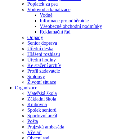
Poplatek za psa
Vodovod a kanalizace
Vodné
Informace pro odběratele
Všeobecné obchodní podmínky
Reklamační řád
Odpady
Senior doprava
Úřední deska
Hlášení rozhlasu
Úřední hodiny
Ke stažení archív
Profil zadavatele
Smlouvy
Životní situace
Organizace
Mateřská škola
Základní škola
Knihovna
Spolek seniorů
Sportovní areál
Pošta
Prajzská ambasáda
Včelaři
Obecní sad