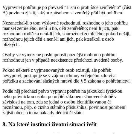
Vypravitel pohřbu je po převzetí "Listu o prohlídce zemřelého" (část
A) povinen zjistit, jakým způsobem si zemřelý přál být pohřben.
Nezanechal-li o tom výslovné rozhodnutí, rozhodne o jeho pohřbu
manžel zemřelého, není-li ho, děti zemřelého; není-li jich, pak
rozhodnou rodiče a není-li jich, sourozenci zemřelého; pokud nežijí,
rozhodnou jejich děti a není-li ani jich, pak kterákoli z osob
blízkých.
Osoby ve vymezené posloupnosti pozdější mohou o pohřbu
rozhodnout jen v případě neexistence předchozí uvedené osoby.
Pokud některé z vyjmenovaných osob existují, ale pohřeb
nevypraví, postupuje se v zájmu ochrany veřejného zdraví a
pořádku a zachování slušných mravů dle § 5 zákona o pohřebnictví.
Podle něj přechází právo vypravit pohřeb na jakoukoli fyzickou
nebo právnickou osobu po určité zákonem stanovené době v
závislosti na tom, zda se jedná o osobu identifikovanou či
neznámou, příp. o cizího státního příslušníka; povinnost pohřbení
zajistí obec, a to na náklady dědiců či státu.
8. Na které instituci životní situaci řešit