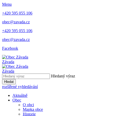
Menu
+420 595 055 106
obec@zavada.cz
+420 595 055 106
obec@zavada.cz
Facebook
Závada
Závada
Hledaný výraz
Hledat
rozšířené vyhledávání
Aktuálně
Obec
O obci
Mapka obce
Historie