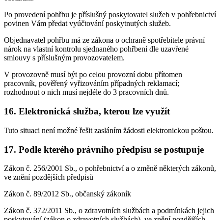
Po provedení pohřbu je příslušný poskytovatel služeb v pohřebnictví
povinen Vám předat vyúčtování poskytnutých služeb.
Objednavatel pohřbu má ze zákona o ochraně spotřebitele právní
nárok na vlastní kontrolu sjednaného pohřbení dle uzavřené
smlouvy s příslušným provozovatelem.
V provozovně musí být po celou provozní dobu přítomen
pracovník, pověřený vyřizováním případných reklamací;
rozhodnout o nich musí nejdéle do 3 pracovních dnů.
16. Elektronická služba, kterou lze využít
Tuto situaci není možné řešit zasláním žádosti elektronickou poštou.
17. Podle kterého právního předpisu se postupuje
Zákon č. 256/2001 Sb., o pohřebnictví a o změně některých zákonů,
ve znění pozdějších předpisů
Zákon č. 89/2012 Sb., občanský zákoník
Zákon č. 372/2011 Sb., o zdravotních službách a podmínkách jejich
poskytování (zákon o zdravotních službách), ve znění pozdějších