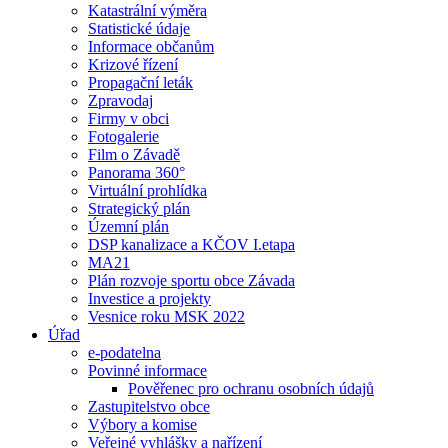
Katastrální výměra
Statistické údaje
Informace občanům
Krizové řízení
Propagační leták
Zpravodaj
Firmy v obci
Fotogalerie
Film o Závadě
Panorama 360°
Virtuální prohlídka
Strategický plán
Územní plán
DSP kanalizace a KČOV I.etapa
MA21
Plán rozvoje sportu obce Závada
Investice a projekty
Vesnice roku MSK 2022
Úřad
e-podatelna
Povinné informace
Pověřenec pro ochranu osobních údajů
Zastupitelstvo obce
Výbory a komise
Veřejné vyhlášky a nařízení