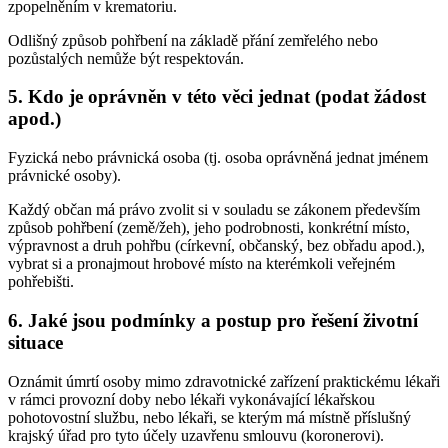
zpopelněním v krematoriu.
Odlišný způsob pohřbení na základě přání zemřelého nebo
pozůstalých nemůže být respektován.
5. Kdo je oprávněn v této věci jednat (podat žádost
apod.)
Fyzická nebo právnická osoba (tj. osoba oprávněná jednat jménem
právnické osoby).
Každý občan má právo zvolit si v souladu se zákonem především
způsob pohřbení (země/žeh), jeho podrobnosti, konkrétní místo,
výpravnost a druh pohřbu (církevní, občanský, bez obřadu apod.),
vybrat si a pronajmout hrobové místo na kterémkoli veřejném
pohřebišti.
6. Jaké jsou podmínky a postup pro řešení životní
situace
Oznámit úmrtí osoby mimo zdravotnické zařízení praktickému lékaři
v rámci provozní doby nebo lékaři vykonávající lékařskou
pohotovostní službu, nebo lékaři, se kterým má místně příslušný
krajský úřad pro tyto účely uzavřenu smlouvu (koronerovi).