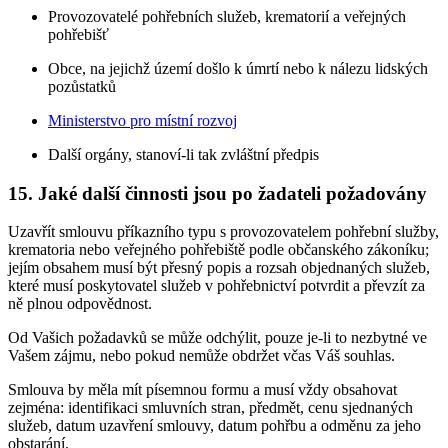
Provozovatelé pohřebních služeb, krematorií a veřejných
pohřebišť
Obce, na jejichž území došlo k úmrtí nebo k nálezu lidských
pozůstatků
Ministerstvo pro místní rozvoj
Další orgány, stanoví-li tak zvláštní předpis
15. Jaké další činnosti jsou po žadateli požadovány
Uzavřít smlouvu příkazního typu s provozovatelem pohřební služby,
krematoria nebo veřejného pohřebiště podle občanského zákoníku;
jejím obsahem musí být přesný popis a rozsah objednaných služeb,
které musí poskytovatel služeb v pohřebnictví potvrdit a převzít za
ně plnou odpovědnost.
Od Vašich požadavků se může odchýlit, pouze je-li to nezbytné ve
Vašem zájmu, nebo pokud nemůže obdržet včas Váš souhlas.
Smlouva by měla mít písemnou formu a musí vždy obsahovat
zejména: identifikaci smluvních stran, předmět, cenu sjednaných
služeb, datum uzavření smlouvy, datum pohřbu a odměnu za jeho
obstarání.