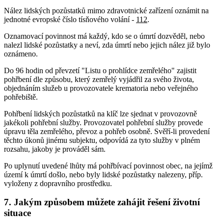
Nález lidských pozůstatků mimo zdravotnické zařízení oznámit na
jednotné evropské číslo tísňového volání -
112
.
Oznamovací povinnost má každý, kdo se o úmrtí dozvěděl, nebo
nalezl lidské pozůstatky a neví, zda úmrtí nebo jejich nález již bylo
oznámeno.
Do 96 hodin od převzetí "Listu o prohlídce zemřelého" zajistit
pohřbení dle způsobu, který zemřelý vyjádřil za svého života,
objednáním služeb u provozovatele krematoria nebo veřejného
pohřebiště.
Pohřbení lidských pozůstatků na klíč lze sjednat v provozovně
jakékoli pohřební služby. Provozovatel pohřební služby provede
úpravu těla zemřelého, převoz a pohřeb osobně. Svěří-li provedení
těchto úkonů jinému subjektu, odpovídá za tyto služby v plném
rozsahu, jakoby je prováděl sám.
Po uplynutí uvedené lhůty má pohřbívací povinnost obec, na jejímž
území k úmrtí došlo, nebo byly lidské pozůstatky nalezeny, příp.
vyloženy z dopravního prostředku.
7. Jakým způsobem můžete zahájit řešení životní
situace