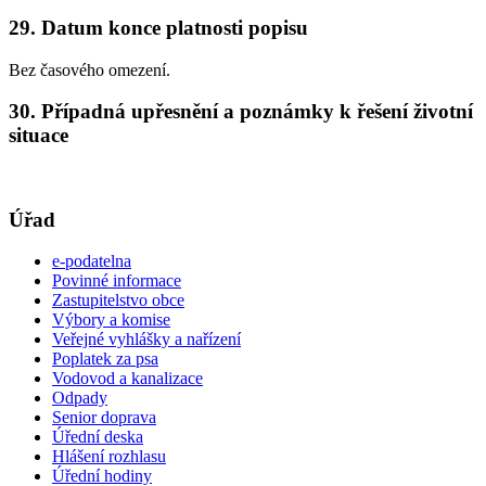
29. Datum konce platnosti popisu
Bez časového omezení.
30. Případná upřesnění a poznámky k řešení životní
situace
Úřad
e-podatelna
Povinné informace
Zastupitelstvo obce
Výbory a komise
Veřejné vyhlášky a nařízení
Poplatek za psa
Vodovod a kanalizace
Odpady
Senior doprava
Úřední deska
Hlášení rozhlasu
Úřední hodiny