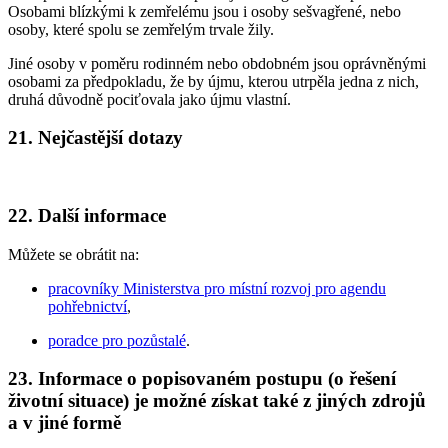
Osobami blízkými k zemřelému jsou i osoby sešvagřené, nebo
osoby, které spolu se zemřelým trvale žily.
Jiné osoby v poměru rodinném nebo obdobném jsou oprávněnými
osobami za předpokladu, že by újmu, kterou utrpěla jedna z nich,
druhá důvodně pociťovala jako újmu vlastní.
21. Nejčastější dotazy
22. Další informace
Můžete se obrátit na:
pracovníky Ministerstva pro místní rozvoj pro agendu
pohřebnictví
,
poradce pro pozůstalé
.
23. Informace o popisovaném postupu (o řešení
životní situace) je možné získat také z jiných zdrojů
a v jiné formě