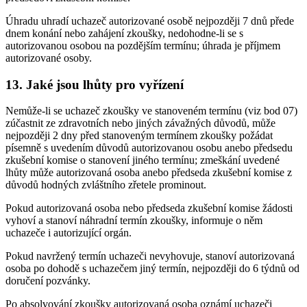
Úhradu uhradí uchazeč autorizované osobě nejpozději 7 dnů přede
dnem konání nebo zahájení zkoušky, nedohodne-li se s
autorizovanou osobou na pozdějším termínu; úhrada je příjmem
autorizované osoby.
13. Jaké jsou lhůty pro vyřízení
Nemůže-li se uchazeč zkoušky ve stanoveném termínu (viz bod 07)
zúčastnit ze zdravotních nebo jiných závažných důvodů, může
nejpozději 2 dny před stanoveným termínem zkoušky požádat
písemně s uvedením důvodů autorizovanou osobu anebo předsedu
zkušební komise o stanovení jiného termínu; zmeškání uvedené
lhůty může autorizovaná osoba anebo předseda zkušební komise z
důvodů hodných zvláštního zřetele prominout.
Pokud autorizovaná osoba nebo předseda zkušební komise žádosti
vyhoví a stanoví náhradní termín zkoušky, informuje o něm
uchazeče i autorizující orgán.
Pokud navržený termín uchazeči nevyhovuje, stanoví autorizovaná
osoba po dohodě s uchazečem jiný termín, nejpozději do 6 týdnů od
doručení pozvánky.
Po absolvování zkoušky autorizovaná osoba oznámí uchazeči