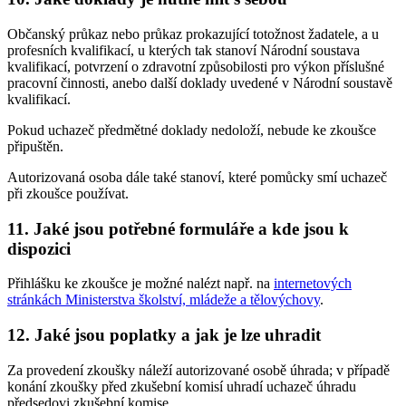
Občanský průkaz nebo průkaz prokazující totožnost žadatele, a u
profesních kvalifikací, u kterých tak stanoví Národní soustava
kvalifikací, potvrzení o zdravotní způsobilosti pro výkon příslušné
pracovní činnosti, anebo další doklady uvedené v Národní soustavě
kvalifikací.
Pokud uchazeč předmětné doklady nedoloží, nebude ke zkoušce
připuštěn.
Autorizovaná osoba dále také stanoví, které pomůcky smí uchazeč
při zkoušce používat.
11. Jaké jsou potřebné formuláře a kde jsou k
dispozici
Přihlášku ke zkoušce je možné nalézt např. na
internetových
stránkách Ministerstva školství, mládeže a tělovýchovy
.
12. Jaké jsou poplatky a jak je lze uhradit
Za provedení zkoušky náleží autorizované osobě úhrada; v případě
konání zkoušky před zkušební komisí uhradí uchazeč úhradu
předsedovi zkušební komise.