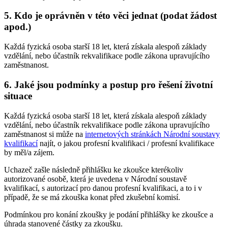
5. Kdo je oprávněn v této věci jednat (podat žádost
apod.)
Každá fyzická osoba starší 18 let, která získala alespoň základy
vzdělání, nebo účastník rekvalifikace podle zákona upravujícího
zaměstnanost.
6. Jaké jsou podmínky a postup pro řešení životní
situace
Každá fyzická osoba starší 18 let, která získala alespoň základy
vzdělání, nebo účastník rekvalifikace podle zákona upravujícího
zaměstnanost si může na
internetových stránkách Národní soustavy
kvalifikací
najít, o jakou profesní kvalifikaci / profesní kvalifikace
by měl/a zájem.
Uchazeč zašle následně přihlášku ke zkoušce kterékoliv
autorizované osobě, která je uvedena v Národní soustavě
kvalifikací, s autorizací pro danou profesní kvalifikaci, a to i v
případě, že se má zkouška konat před zkušební komisí.
Podmínkou pro konání zkoušky je podání přihlášky ke zkoušce a
úhrada stanovené částky za zkoušku.