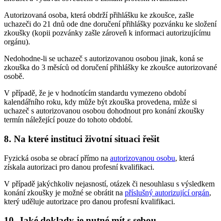
Autorizovaná osoba, která obdrží přihlášku ke zkoušce, zašle
uchazeči do 21 dnů ode dne doručení přihlášky pozvánku ke složení
zkoušky (kopii pozvánky zašle zároveň k informaci autorizujícímu
orgánu).
Nedohodne-li se uchazeč s autorizovanou osobou jinak, koná se
zkouška do 3 měsíců od doručení přihlášky ke zkoušce autorizované
osobě.
V případě, že je v hodnotícím standardu vymezeno období
kalendářního roku, kdy může být zkouška provedena, může si
uchazeč s autorizovanou osobou dohodnout pro konání zkoušky
termín náležející pouze do tohoto období.
8. Na které instituci životní situaci řešit
Fyzická osoba se obrací přímo na
autorizovanou osobu
, která
získala autorizaci pro danou profesní kvalifikaci.
V případě jakýchkoliv nejasností, otázek či nesouhlasu s výsledkem
konání zkoušky je možné se obrátit na
příslušný autorizující orgán
,
který uděluje autorizace pro danou profesní kvalifikaci.
10. Jaké doklady je nutné mít s sebou