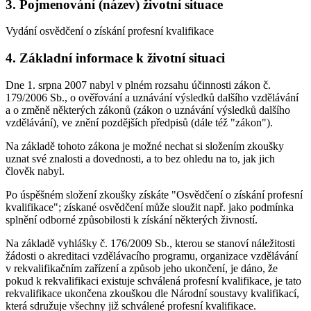
3. Pojmenování (název) životní situace
Vydání osvědčení o získání profesní kvalifikace
4. Základní informace k životní situaci
Dne 1. srpna 2007 nabyl v plném rozsahu účinnosti zákon č.
179/2006 Sb., o ověřování a uznávání výsledků dalšího vzdělávání
a o změně některých zákonů (zákon o uznávání výsledků dalšího
vzdělávání), ve znění pozdějších předpisů (dále též "zákon").
Na základě tohoto zákona je možné nechat si složením zkoušky
uznat své znalosti a dovednosti, a to bez ohledu na to, jak jich
člověk nabyl.
Po úspěšném složení zkoušky získáte "Osvědčení o získání profesní
kvalifikace"; získané osvědčení může sloužit např. jako podmínka
splnění odborné způsobilosti k získání některých živností.
Na základě vyhlášky č. 176/2009 Sb., kterou se stanoví náležitosti
žádosti o akreditaci vzdělávacího programu, organizace vzdělávání
v rekvalifikačním zařízení a způsob jeho ukončení, je dáno, že
pokud k rekvalifikaci existuje schválená profesní kvalifikace, je tato
rekvalifikace ukončena zkouškou dle Národní soustavy kvalifikací,
která sdružuje všechny již schválené profesní kvalifikace.