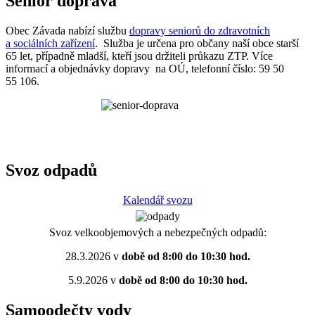
Senior doprava
Obec Závada nabízí službu
dopravy seniorů do zdravotních
a sociálních zařízení
. Služba je určena pro občany naší obce starší
65 let, případně mladší, kteří jsou držiteli průkazu ZTP. Více
informací a objednávky dopravy na OÚ, telefonní číslo: 59 50
55 106.
Svoz odpadů
Kalendář svozu
Svoz velkoobjemových a nebezpečných odpadů:
28.3.2026 v
době od 8:00 do 10:30 hod.
5.9.2026 v
době od 8:00 do 10:30 hod.
Samoodečty vody