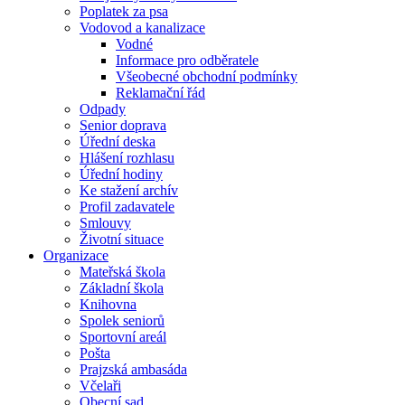
Poplatek za psa
Vodovod a kanalizace
Vodné
Informace pro odběratele
Všeobecné obchodní podmínky
Reklamační řád
Odpady
Senior doprava
Úřední deska
Hlášení rozhlasu
Úřední hodiny
Ke stažení archív
Profil zadavatele
Smlouvy
Životní situace
Organizace
Mateřská škola
Základní škola
Knihovna
Spolek seniorů
Sportovní areál
Pošta
Prajzská ambasáda
Včelaři
Obecní sad