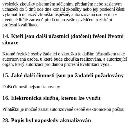
výsledek zkoušky písemným sdělením, předaným nebo zaslaným
uchazeči do 5 dnů ode dne konání zkoušky nebo její poslední části;
vykonal-li uchazeč zkoušku úspěšně, autorizovaná osoba mu v
uvedené lhůtě zároveň předá nebo zašle osvědčení o získání
profesní kvalifikace.
14. Kteří jsou další účastníci (dotčení) řešení životní
situace
Kromě fyzické osoby žádající o zkoušku je dalším účastníkem také
autorizovaná osoba, u které bude zkouška realizována, a autorizující
orgán, který autorizaci pro danou profesní kvalifikaci vydal.
15. Jaké další činnosti jsou po žadateli požadovány
Další činnosti nejsou stanoveny.
16. Elektronická služba, kterou lze využít
Přihlášku je možné zaslat autorizované osobě elektronickou poštou.
28. Popis byl naposledy aktualizován