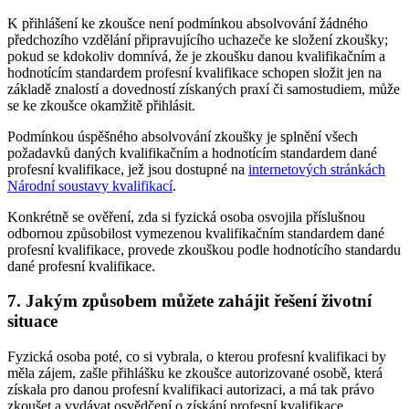
K přihlášení ke zkoušce není podmínkou absolvování žádného
předchozího vzdělání připravujícího uchazeče ke složení zkoušky;
pokud se kdokoliv domnívá, že je zkoušku danou kvalifikačním a
hodnotícím standardem profesní kvalifikace schopen složit jen na
základě znalostí a dovedností získaných praxí či samostudiem, může
se ke zkoušce okamžitě přihlásit.
Podmínkou úspěšného absolvování zkoušky je splnění všech
požadavků daných kvalifikačním a hodnotícím standardem dané
profesní kvalifikace, jež jsou dostupné na
internetových stránkách
Národní soustavy kvalifikací
.
Konkrétně se ověření, zda si fyzická osoba osvojila příslušnou
odbornou způsobilost vymezenou kvalifikačním standardem dané
profesní kvalifikace, provede zkouškou podle hodnotícího standardu
dané profesní kvalifikace.
7. Jakým způsobem můžete zahájit řešení životní
situace
Fyzická osoba poté, co si vybrala, o kterou profesní kvalifikaci by
měla zájem, zašle přihlášku ke zkoušce autorizované osobě, která
získala pro danou profesní kvalifikaci autorizaci, a má tak právo
zkoušet a vydávat osvědčení o získání profesní kvalifikace.