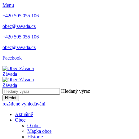
Menu
+420 595 055 106
obec@zavada.cz
+420 595 055 106
obec@zavada.cz
Facebook
Závada
Závada
Hledaný výraz
Hledat
rozšířené vyhledávání
Aktuálně
Obec
O obci
Mapka obce
Historie