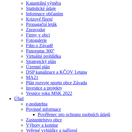
Katastrální výměra
Statistické údaje
Informace občanům
Krizové řízení
Propagační leták
Zpravodaj
Firmy v obci
Fotogalerie
Film o Závadě
Panorama 360°
Virtuální prohlídka
Strategický plán
Územní plán
DSP kanalizace a KČOV I.etapa
MA21
Plán rozvoje sportu obce Závada
Investice a projekty
Vesnice roku MSK 2022
Úřad
e-podatelna
Povinné informace
Pověřenec pro ochranu osobních údajů
Zastupitelstvo obce
Výbory a komise
Veřejné vyhlášky a nařízení