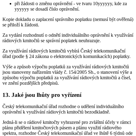
při žádosti o změnu oprávnění - ve tvaru 10yyyyyy, kde za
yyyyyy se dosadí číslo oprávnění.
Kopie dokladu o zaplacení správního poplatku (nemusí být ověřená)
se přiloží k žádosti.
Za vydání rozhodnutí o odnětí individuálního oprávnění k využívání
rádiových kmitočtů se správní poplatek neuhrazuje.
Za využívání rádiových kmitočtů vybírá Český telekomunikační
úřad (podle § 24 zákona o elektronických komunikacích) poplatky.
Výše a způsob výpočtu poplatků za využívání rádiových kmitočtů
jsou stanoveny nařízením vlády č. 154/2005 Sb., o stanovení výše a
způsobu výpočtu poplatků za využívání rádiových kmitočtů a čísel,
ve znění pozdějších předpisů.
13. Jaké jsou lhůty pro vyřízení
Český telekomunikační úřad rozhodne o udělení individuálního
oprávnění k využívání rádiových kmitočtů bezodkladně.
Jedná-li se o rádiové kmitočty vyhrazené pro zvláštní účely v rámci
plánu přidělení kmitočtových pásem a plánu využití rádiového
spektra, rozhodne Český telekomunikační úřad ve lhůtě 6 týdnů ode