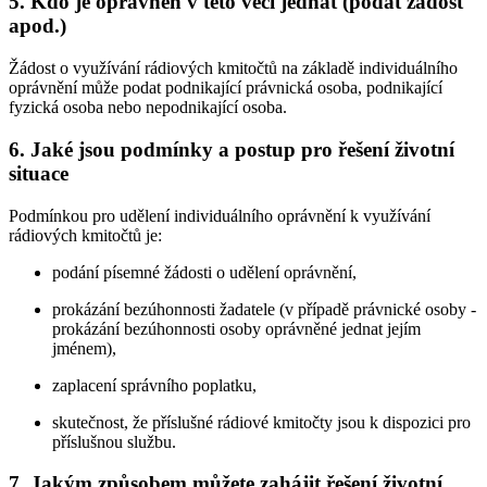
5. Kdo je oprávněn v této věci jednat (podat žádost
apod.)
Žádost o využívání rádiových kmitočtů na základě individuálního
oprávnění může podat podnikající právnická osoba, podnikající
fyzická osoba nebo nepodnikající osoba.
6. Jaké jsou podmínky a postup pro řešení životní
situace
Podmínkou pro udělení individuálního oprávnění k využívání
rádiových kmitočtů je:
podání písemné žádosti o udělení oprávnění,
prokázání bezúhonnosti žadatele (v případě právnické osoby -
prokázání bezúhonnosti osoby oprávněné jednat jejím
jménem),
zaplacení správního poplatku,
skutečnost, že příslušné rádiové kmitočty jsou k dispozici pro
příslušnou službu.
7. Jakým způsobem můžete zahájit řešení životní