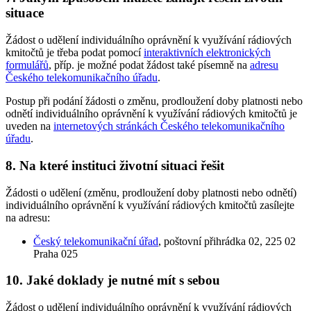
situace
Žádost o udělení individuálního oprávnění k využívání rádiových
kmitočtů je třeba podat pomocí
interaktivních elektronických
formulářů
, příp. je možné podat žádost také písemně na
adresu
Českého telekomunikačního úřadu
.
Postup při podání žádosti o změnu, prodloužení doby platnosti nebo
odnětí individuálního oprávnění k využívání rádiových kmitočtů je
uveden na
internetových stránkách Českého telekomunikačního
úřadu
.
8. Na které instituci životní situaci řešit
Žádosti o udělení (změnu, prodloužení doby platnosti nebo odnětí)
individuálního oprávnění k využívání rádiových kmitočtů zasílejte
na adresu:
Český telekomunikační úřad
, poštovní přihrádka 02, 225 02
Praha 025
10. Jaké doklady je nutné mít s sebou
Žádost o udělení individuálního oprávnění k využívání rádiových