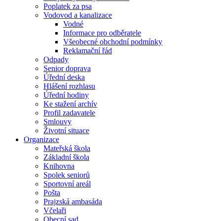
Poplatek za psa
Vodovod a kanalizace
Vodné
Informace pro odběratele
Všeobecné obchodní podmínky
Reklamační řád
Odpady
Senior doprava
Úřední deska
Hlášení rozhlasu
Úřední hodiny
Ke stažení archív
Profil zadavatele
Smlouvy
Životní situace
Organizace
Mateřská škola
Základní škola
Knihovna
Spolek seniorů
Sportovní areál
Pošta
Prajzská ambasáda
Včelaři
Obecní sad