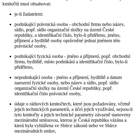
kmitočtů musí obsahovat:
je-li žadatelem:
podnikající právnická osoba - obchodní firmu nebo název,
sídlo, popř. sídlo organizační složky na území České
republiky, a identifikační číslo, bylo-li přiděleno, jméno,
příjmení a bydliště osoby oprávněné jednat jménem této
právnické osoby,
podnikající fyzická osoba - jméno a příjmení, popř. obchodní
firmu, bydliště, místo podnikání a identifikační číslo, bylo-li
přiděleno,
nepodnikající osoba - jméno a příjmení, bydliště a datum
narození fyzické osoby, nebo název a sídlo, popř. sídlo
organizační složky na území České republiky, popř.
identifikační číslo právnické osoby,
údaje o rádiových kmitočtech, které jsou požadovány, včetně
jejich technických parametrů, a účel jejich využívání, nejsou-li
tyto kmitočty a jejich technické parametry závazně stanoveny
mezinárodní smlouvou, kterou je Česká republika vázána a
která byla vyhlášena ve Sbírce zákonů nebo ve Sbírce
mezinárodních smluv,