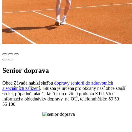
Senior doprava
Obec Závada nabízí službu
dopravy seniorů do zdravotních
a sociálních zařízení
. Služba je určena pro občany naší obce starší
65 let, případně mladší, kteří jsou držiteli průkazu ZTP. Více
informací a objednávky dopravy na OÚ, telefonní číslo: 59 50
55 106.