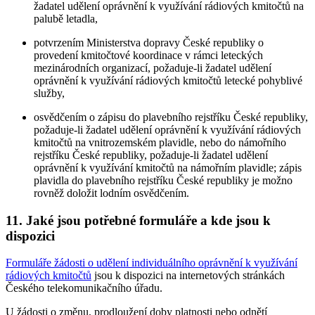
žadatel udělení oprávnění k využívání rádiových kmitočtů na
palubě letadla,
potvrzením Ministerstva dopravy České republiky o
provedení kmitočtové koordinace v rámci leteckých
mezinárodních organizací, požaduje-li žadatel udělení
oprávnění k využívání rádiových kmitočtů letecké pohyblivé
služby,
osvědčením o zápisu do plavebního rejstříku České republiky,
požaduje-li žadatel udělení oprávnění k využívání rádiových
kmitočtů na vnitrozemském plavidle, nebo do námořního
rejstříku České republiky, požaduje-li žadatel udělení
oprávnění k využívání kmitočtů na námořním plavidle; zápis
plavidla do plavebního rejstříku České republiky je možno
rovněž doložit lodním osvědčením.
11. Jaké jsou potřebné formuláře a kde jsou k
dispozici
Formuláře žádosti o udělení individuálního oprávnění k využívání
rádiových kmitočtů
jsou k dispozici na internetových stránkách
Českého telekomunikačního úřadu.
U žádosti o změnu, prodloužení doby platnosti nebo odnětí