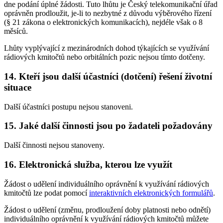
dne podání úplné žádosti. Tuto lhůtu je Český telekomunikační úřad
oprávněn prodloužit, je-li to nezbytné z důvodu výběrového řízení
(§ 21 zákona o elektronických komunikacích), nejdéle však o 8
měsíců.
Lhůty vyplývající z mezinárodních dohod týkajících se využívání
rádiových kmitočtů nebo orbitálních pozic nejsou tímto dotčeny.
14. Kteří jsou další účastníci (dotčení) řešení životní
situace
Další účastníci postupu nejsou stanoveni.
15. Jaké další činnosti jsou po žadateli požadovány
Další činnosti nejsou stanoveny.
16. Elektronická služba, kterou lze využít
Žádost o udělení individuálního oprávnění k využívání rádiových
kmitočtů lze podat pomocí
interaktivních elektronických formulářů
.
Žádost o udělení (změnu, prodloužení doby platnosti nebo odnětí)
individuálního oprávnění k využívání rádiových kmitočtů můžete