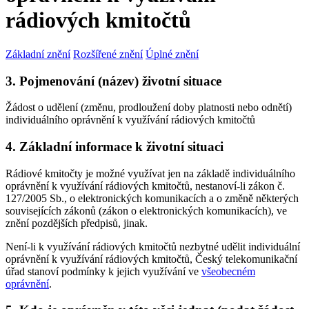
rádiových kmitočtů
Základní znění
Rozšířené znění
Úplné znění
3. Pojmenování (název) životní situace
Žádost o udělení (změnu, prodloužení doby platnosti nebo odnětí)
individuálního oprávnění k využívání rádiových kmitočtů
4. Základní informace k životní situaci
Rádiové kmitočty je možné využívat jen na základě individuálního
oprávnění k využívání rádiových kmitočtů, nestanoví-li zákon č.
127/2005 Sb., o elektronických komunikacích a o změně některých
souvisejících zákonů (zákon o elektronických komunikacích), ve
znění pozdějších předpisů, jinak.
Není-li k využívání rádiových kmitočtů nezbytné udělit individuální
oprávnění k využívání rádiových kmitočtů, Český telekomunikační
úřad stanoví podmínky k jejich využívání ve
všeobecném
oprávnění
.