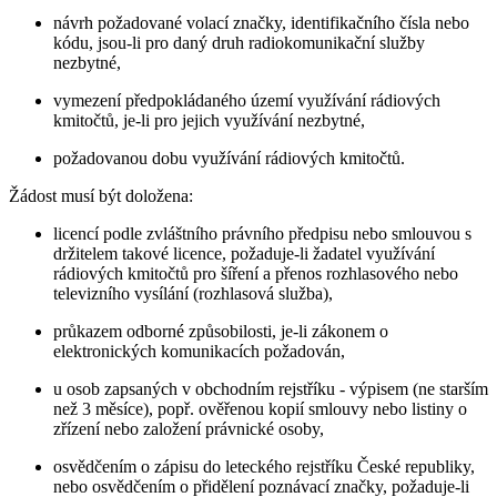
návrh požadované volací značky, identifikačního čísla nebo
kódu, jsou-li pro daný druh radiokomunikační služby
nezbytné,
vymezení předpokládaného území využívání rádiových
kmitočtů, je-li pro jejich využívání nezbytné,
požadovanou dobu využívání rádiových kmitočtů.
Žádost musí být doložena:
licencí podle zvláštního právního předpisu nebo smlouvou s
držitelem takové licence, požaduje-li žadatel využívání
rádiových kmitočtů pro šíření a přenos rozhlasového nebo
televizního vysílání (rozhlasová služba),
průkazem odborné způsobilosti, je-li zákonem o
elektronických komunikacích požadován,
u osob zapsaných v obchodním rejstříku - výpisem (ne starším
než 3 měsíce), popř. ověřenou kopií smlouvy nebo listiny o
zřízení nebo založení právnické osoby,
osvědčením o zápisu do leteckého rejstříku České republiky,
nebo osvědčením o přidělení poznávací značky, požaduje-li