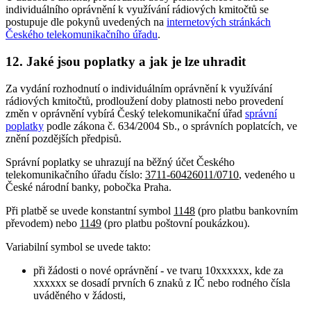
individuálního oprávnění k využívání rádiových kmitočtů se
postupuje dle pokynů uvedených na
internetových stránkách
Českého telekomunikačního úřadu
.
12. Jaké jsou poplatky a jak je lze uhradit
Za vydání rozhodnutí o individuálním oprávnění k využívání
rádiových kmitočtů, prodloužení doby platnosti nebo provedení
změn v oprávnění vybírá Český telekomunikační úřad
správní
poplatky
podle zákona č. 634/2004 Sb., o správních poplatcích, ve
znění pozdějších předpisů.
Správní poplatky se uhrazují na běžný účet Českého
telekomunikačního úřadu číslo:
3711-60426011/0710
, vedeného u
České národní banky, pobočka Praha.
Při platbě se uvede konstantní symbol
1148
(pro platbu bankovním
převodem) nebo
1149
(pro platbu poštovní poukázkou).
Variabilní symbol se uvede takto:
při žádosti o nové oprávnění - ve tvaru 10xxxxxx, kde za
xxxxxx se dosadí prvních 6 znaků z IČ nebo rodného čísla
uváděného v žádosti,