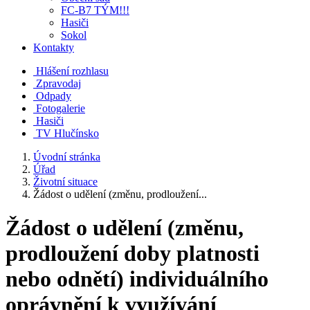
FC-B7 TÝM!!!
Hasiči
Sokol
Kontakty
Hlášení rozhlasu
Zpravodaj
Odpady
Fotogalerie
Hasiči
TV Hlučínsko
Úvodní stránka
Úřad
Životní situace
Žádost o udělení (změnu, prodloužení...
Žádost o udělení (změnu,
prodloužení doby platnosti
nebo odnětí) individuálního
oprávnění k využívání