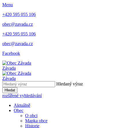
Menu
+420 595 055 106
obec@zavada.cz
+420 595 055 106
obec@zavada.cz
Facebook
Závada
Závada
Hledaný výraz
Hledat
rozšířené vyhledávání
Aktuálně
Obec
O obci
Mapka obce
Historie