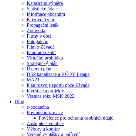
Katastrální výměra
Statistické údaje
Informace občanům
Krizové řízení
Propagační leták
Zpravodaj
Firmy v obci
Fotogalerie
Film o Závadě
Panorama 360°
Virtuální prohlídka
Strategický plán
Územní plán
DSP kanalizace a KČOV I.etapa
MA21
Plán rozvoje sportu obce Závada
Investice a projekty
Vesnice roku MSK 2022
Úřad
e-podatelna
Povinné informace
Pověřenec pro ochranu osobních údajů
Zastupitelstvo obce
Výbory a komise
Veřejné vyhlášky a nařízení