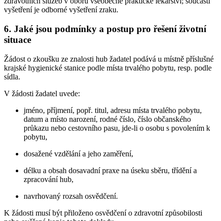
zdravotních služeb v oboru všeobecné praktické lékařství; součástí
vyšetření je odborné vyšetření zraku.
6. Jaké jsou podmínky a postup pro řešení životní
situace
Žádost o zkoušku ze znalosti hub žadatel podává u místně příslušné
krajské hygienické stanice podle místa trvalého pobytu, resp. podle
sídla.
V žádosti žadatel uvede:
jméno, příjmení, popř. titul, adresu místa trvalého pobytu,
datum a místo narození, rodné číslo, číslo občanského
průkazu nebo cestovního pasu, jde-li o osobu s povolením k
pobytu,
dosažené vzdělání a jeho zaměření,
délku a obsah dosavadní praxe na úseku sběru, třídění a
zpracování hub,
navrhovaný rozsah osvědčení.
K žádosti musí být přiloženo osvědčení o zdravotní způsobilosti