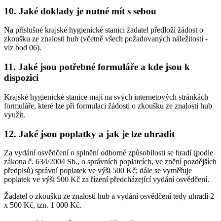
10. Jaké doklady je nutné mít s sebou
Na příslušné krajské hygienické stanici žadatel předloží žádost o
zkoušku ze znalosti hub (včetně všech požadovaných náležitostí -
viz bod 06).
11. Jaké jsou potřebné formuláře a kde jsou k
dispozici
Krajské hygienické stanice mají na svých internetových stránkách
formuláře, které lze při formulaci žádosti o zkoušku ze znalosti hub
využít.
12. Jaké jsou poplatky a jak je lze uhradit
Za vydání osvědčení o splnění odborné způsobilosti se hradí (podle
zákona č. 634/2004 Sb., o správních poplatcích, ve znění pozdějších
předpisů) správní poplatek ve výši 500 Kč; dále se vyměřuje
poplatek ve výši 500 Kč za řízení předcházející vydání osvědčení.
Žadatel o zkoušku ze znalosti hub a vydání osvědčení tedy uhradí 2
x 500 Kč, tzn. 1 000 Kč.