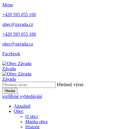
Menu
+420 595 055 106
obec@zavada.cz
+420 595 055 106
obec@zavada.cz
Facebook
Závada
Závada
Hledaný výraz
Hledat
rozšířené vyhledávání
Aktuálně
Obec
O obci
Mapka obce
Historie