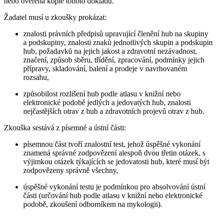
nebo ověřená kopie tohoto dokladu.
Žadatel musí u zkoušky prokázat:
znalosti právních předpisů upravující členění hub na skupiny
a podskupiny, znalosti znaků jednotlivých skupin a podskupin
hub, požadavků na jejich jakost a zdravotní nezávadnost,
značení, způsob sběru, třídění, zpracování, podmínky jejich
přípravy, skladování, balení a prodeje v navrhovaném
rozsahu,
způsobilost rozlišení hub podle atlasu v knižní nebo
elektronické podobě jedlých a jedovatých hub, znalosti
nejčastějších otrav z hub a zdravotních projevů otrav z hub.
Zkouška sestává z písemné a ústní části:
písemnou část tvoří znalostní test, jehož úspěšné vykonání
znamená správné zodpovězení alespoň dvou třetin otázek, s
výjimkou otázek týkajících se jedovatosti hub, které musí být
zodpovězeny správně všechny,
úspěšné vykonání testu je podmínkou pro absolvování ústní
části (určování hub podle atlasu v knižní nebo elektronické
podobě, zkoušení odborníkem na mykologii).