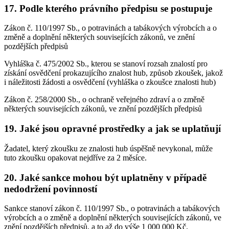
17. Podle kterého právního předpisu se postupuje
Zákon č. 110/1997 Sb., o potravinách a tabákových výrobcích a o
změně a doplnění některých souvisejících zákonů, ve znění
pozdějších předpisů
Vyhláška č. 475/2002 Sb., kterou se stanoví rozsah znalostí pro
získání osvědčení prokazujícího znalost hub, způsob zkoušek, jakož
i náležitosti žádosti a osvědčení (vyhláška o zkoušce znalosti hub)
Zákon č. 258/2000 Sb., o ochraně veřejného zdraví a o změně
některých souvisejících zákonů, ve znění pozdějších předpisů
19. Jaké jsou opravné prostředky a jak se uplatňují
Žadatel, který zkoušku ze znalosti hub úspěšně nevykonal, může
tuto zkoušku opakovat nejdříve za 2 měsíce.
20. Jaké sankce mohou být uplatněny v případě
nedodržení povinností
Sankce stanoví zákon č. 110/1997 Sb., o potravinách a tabákových
výrobcích a o změně a doplnění některých souvisejících zákonů, ve
znění pozdějších předpisů, a to až do výše 1 000 000 Kč.