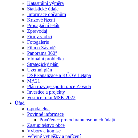
Katastrální výměra
Statistické údaje
Informace občanům
Krizové řízení
Propagační leták
Zpravodaj
Firmy v obci
Fotogalerie
Film o Závadě
Panorama 360°
Virtuální prohlídka
Strategický plán
Územní plán
DSP kanalizace a KČOV I.etapa
MA21
Plán rozvoje sportu obce Závada
Investice a projekty
Vesnice roku MSK 2022
Úřad
e-podatelna
Povinné informace
Pověřenec pro ochranu osobních údajů
Zastupitelstvo obce
Výbory a komise
Veřejné vyhlášky a nařízení