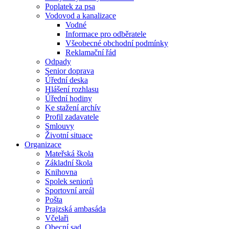
Poplatek za psa
Vodovod a kanalizace
Vodné
Informace pro odběratele
Všeobecné obchodní podmínky
Reklamační řád
Odpady
Senior doprava
Úřední deska
Hlášení rozhlasu
Úřední hodiny
Ke stažení archív
Profil zadavatele
Smlouvy
Životní situace
Organizace
Mateřská škola
Základní škola
Knihovna
Spolek seniorů
Sportovní areál
Pošta
Prajzská ambasáda
Včelaři
Obecní sad