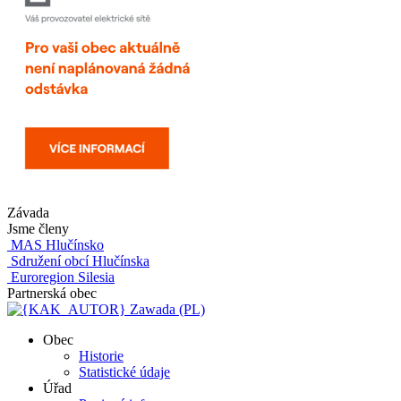
Závada
Jsme členy
MAS Hlučínsko
Sdružení obcí Hlučínska
Euroregion Silesia
Partnerská obec
Zawada (PL)
Obec
Historie
Statistické údaje
Úřad