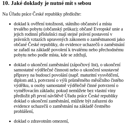
10. Jaké doklady je nutné mít s sebou
Na Úřadu práce České republiky předložte:
doklad k ověření totožnosti, státního občanství a místa
trvalého pobytu (občanský průkaz); občané Evropské unie a
jejich rodinní příslušníci mají stejné právní postavení v
právních vztazích upravených zákonem o zaměstnanosti jako
občané České republiky, do evidence uchazečů o zaměstnání
se zařadí na základě povolení k trvalému nebo přechodnému
pobytu nebo podle místa, kde se zdržují,
doklad o ukončení zaměstnání (zápočtový list), o ukončení
samostatné výdělečné činnosti nebo o ukončení soustavné
přípravy na budoucí povolání (např. maturitní vysvědčení,
diplom atd.), potvrzení o výši průměrného měsíčního čistého
výdělku, u osoby samostatně výdělečně činné potvrzení o
vyměřovacím základu; pokud nemůžete bez vlastní viny
předložit při první návštěvě Úřadu práce České republiky
doklad o ukončení zaměstnání, můžete být zařazeni do
evidence uchazečů o zaměstnání na základě čestného
prohlášení,
doklad o zdravotním omezení,