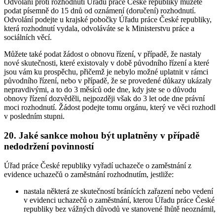
Odvolání proti rozhodnutí Úřadu práce České republiky můžete
podat písemně do 15 dnů od oznámení (doručení) rozhodnutí.
Odvolání podejte u krajské pobočky Úřadu práce České republiky,
která rozhodnutí vydala, odvoláváte se k Ministerstvu práce a
sociálních věcí.
Můžete také podat žádost o obnovu řízení, v případě, že nastaly
nové skutečnosti, které existovaly v době původního řízení a které
jsou vám ku prospěchu, přičemž je nebylo možné uplatnit v rámci
původního řízení, nebo v případě, že se provedené důkazy ukázaly
nepravdivými, a to do 3 měsíců ode dne, kdy jste se o důvodu
obnovy řízení dozvěděli, nejpozději však do 3 let ode dne právní
moci rozhodnutí. Žádost podejte tomu orgánu, který ve věci rozhodl
v posledním stupni.
20. Jaké sankce mohou být uplatněny v případě
nedodržení povinností
Úřad práce České republiky vyřadí uchazeče o zaměstnání z
evidence uchazečů o zaměstnání rozhodnutím, jestliže:
nastala některá ze skutečností bránících zařazení nebo vedení
v evidenci uchazečů o zaměstnání, kterou Úřadu práce České
republiky bez vážných důvodů ve stanovené lhůtě neoznámil,