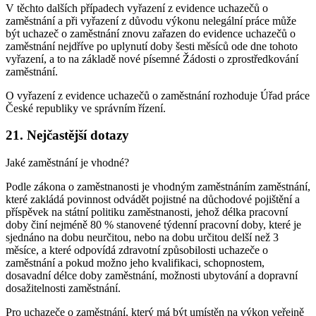
V těchto dalších případech vyřazení z evidence uchazečů o
zaměstnání a při vyřazení z důvodu výkonu nelegální práce může
být uchazeč o zaměstnání znovu zařazen do evidence uchazečů o
zaměstnání nejdříve po uplynutí doby šesti měsíců ode dne tohoto
vyřazení, a to na základě nové písemné Žádosti o zprostředkování
zaměstnání.
O vyřazení z evidence uchazečů o zaměstnání rozhoduje Úřad práce
České republiky ve správním řízení.
21. Nejčastější dotazy
Jaké zaměstnání je vhodné?
Podle zákona o zaměstnanosti je vhodným zaměstnáním zaměstnání,
které zakládá povinnost odvádět pojistné na důchodové pojištění a
příspěvek na státní politiku zaměstnanosti, jehož délka pracovní
doby činí nejméně 80 % stanovené týdenní pracovní doby, které je
sjednáno na dobu neurčitou, nebo na dobu určitou delší než 3
měsíce, a které odpovídá zdravotní způsobilosti uchazeče o
zaměstnání a pokud možno jeho kvalifikaci, schopnostem,
dosavadní délce doby zaměstnání, možnosti ubytování a dopravní
dosažitelnosti zaměstnání.
Pro uchazeče o zaměstnání, který má být umístěn na výkon veřejně