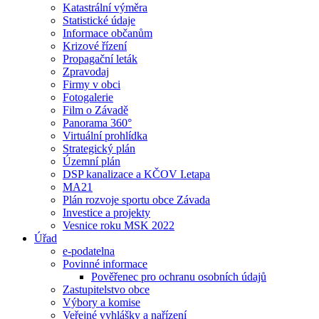
Katastrální výměra
Statistické údaje
Informace občanům
Krizové řízení
Propagační leták
Zpravodaj
Firmy v obci
Fotogalerie
Film o Závadě
Panorama 360°
Virtuální prohlídka
Strategický plán
Územní plán
DSP kanalizace a KČOV I.etapa
MA21
Plán rozvoje sportu obce Závada
Investice a projekty
Vesnice roku MSK 2022
Úřad
e-podatelna
Povinné informace
Pověřenec pro ochranu osobních údajů
Zastupitelstvo obce
Výbory a komise
Veřejné vyhlášky a nařízení