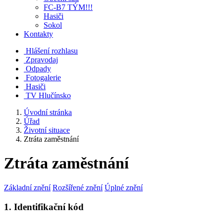
FC-B7 TÝM!!!
Hasiči
Sokol
Kontakty
Hlášení rozhlasu
Zpravodaj
Odpady
Fotogalerie
Hasiči
TV Hlučínsko
Úvodní stránka
Úřad
Životní situace
Ztráta zaměstnání
Ztráta zaměstnání
Základní znění
Rozšířené znění
Úplné znění
1. Identifikační kód