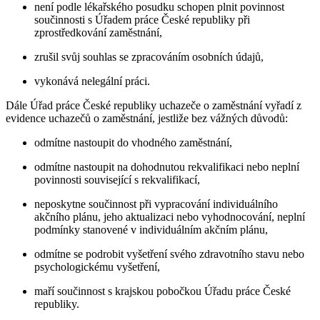
není podle lékařského posudku schopen plnit povinnost
součinnosti s Úřadem práce České republiky při
zprostředkování zaměstnání,
zrušil svůj souhlas se zpracováním osobních údajů,
vykonává nelegální práci.
Dále Úřad práce České republiky uchazeče o zaměstnání vyřadí z
evidence uchazečů o zaměstnání, jestliže bez vážných důvodů:
odmítne nastoupit do vhodného zaměstnání,
odmítne nastoupit na dohodnutou rekvalifikaci nebo neplní
povinnosti související s rekvalifikací,
neposkytne součinnost při vypracování individuálního
akčního plánu, jeho aktualizaci nebo vyhodnocování, neplní
podmínky stanovené v individuálním akčním plánu,
odmítne se podrobit vyšetření svého zdravotního stavu nebo
psychologickému vyšetření,
maří součinnost s krajskou pobočkou Úřadu práce České
republiky.