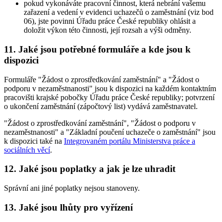
pokud vykonáváte pracovní činnost, která nebrání vašemu
zařazení a vedení v evidenci uchazečů o zaměstnání (viz bod
06), jste povinni Úřadu práce České republiky ohlásit a
doložit výkon této činnosti, její rozsah a výši odměny.
11. Jaké jsou potřebné formuláře a kde jsou k
dispozici
Formuláře "Žádost o zprostředkování zaměstnání" a "Žádost o
podporu v nezaměstnanosti" jsou k dispozici na každém kontaktním
pracovišti krajské pobočky Úřadu práce České republiky; potvrzení
o ukončení zaměstnání (zápočtový list) vydává zaměstnavatel.
"Žádost o zprostředkování zaměstnání", "Žádost o podporu v
nezaměstnanosti" a "Základní poučení uchazeče o zaměstnání" jsou
k dispozici také na
Integrovaném portálu Ministerstva práce a
sociálních věcí
.
12. Jaké jsou poplatky a jak je lze uhradit
Správní ani jiné poplatky nejsou stanoveny.
13. Jaké jsou lhůty pro vyřízení