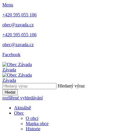
Menu
+420 595 055 106
obec@zavada.cz
+420 595 055 106
obec@zavada.cz
Facebook
Závada
Závada
Hledaný výraz
Hledat
rozšířené vyhledávání
Aktuálně
Obec
O obci
Mapka obce
Historie