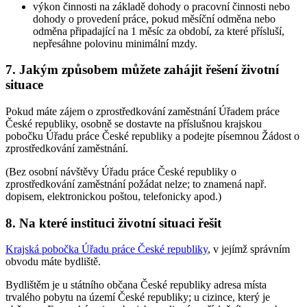
výkon činnosti na základě dohody o pracovní činnosti nebo
dohody o provedení práce, pokud měsíční odměna nebo
odměna připadající na 1 měsíc za období, za které přísluší,
nepřesáhne polovinu minimální mzdy.
7. Jakým způsobem můžete zahájit řešení životní
situace
Pokud máte zájem o zprostředkování zaměstnání Úřadem práce
České republiky, osobně se dostavte na příslušnou krajskou
pobočku Úřadu práce České republiky a podejte písemnou Žádost o
zprostředkování zaměstnání.
(Bez osobní návštěvy Úřadu práce České republiky o
zprostředkování zaměstnání požádat nelze; to znamená např.
dopisem, elektronickou poštou, telefonicky apod.)
8. Na které instituci životní situaci řešit
Krajská pobočka Úřadu práce České republiky
, v jejímž správním
obvodu máte bydliště.
Bydlištěm je u státního občana České republiky adresa místa
trvalého pobytu na území České republiky; u cizince, který je