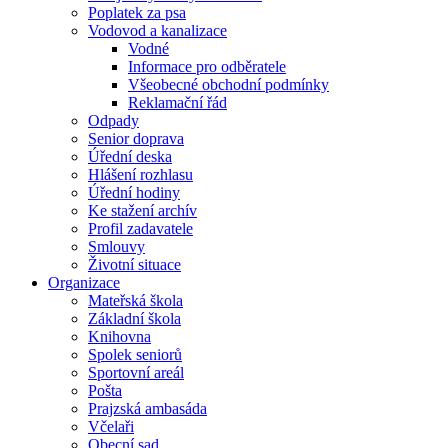
Poplatek za psa
Vodovod a kanalizace
Vodné
Informace pro odběratele
Všeobecné obchodní podmínky
Reklamační řád
Odpady
Senior doprava
Úřední deska
Hlášení rozhlasu
Úřední hodiny
Ke stažení archív
Profil zadavatele
Smlouvy
Životní situace
Organizace
Mateřská škola
Základní škola
Knihovna
Spolek seniorů
Sportovní areál
Pošta
Prajzská ambasáda
Včelaři
Obecní sad