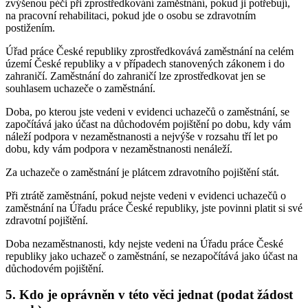
zvýšenou péči při zprostředkování zaměstnání, pokud ji potřebují,
na pracovní rehabilitaci, pokud jde o osobu se zdravotním
postižením.
Úřad práce České republiky zprostředkovává zaměstnání na celém
území České republiky a v případech stanovených zákonem i do
zahraničí. Zaměstnání do zahraničí lze zprostředkovat jen se
souhlasem uchazeče o zaměstnání.
Doba, po kterou jste vedeni v evidenci uchazečů o zaměstnání, se
započítává jako účast na důchodovém pojištění po dobu, kdy vám
náleží podpora v nezaměstnanosti a nejvýše v rozsahu tří let po
dobu, kdy vám podpora v nezaměstnanosti nenáleží.
Za uchazeče o zaměstnání je plátcem zdravotního pojištění stát.
Při ztrátě zaměstnání, pokud nejste vedeni v evidenci uchazečů o
zaměstnání na Úřadu práce České republiky, jste povinni platit si své
zdravotní pojištění.
Doba nezaměstnanosti, kdy nejste vedeni na Úřadu práce České
republiky jako uchazeč o zaměstnání, se nezapočítává jako účast na
důchodovém pojištění.
5. Kdo je oprávněn v této věci jednat (podat žádost