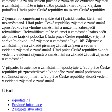
zaměstnání a za tím účelem požádá o zařazení do evidence zájemců
o zaměstnání, může o tuto službu požádat kteroukoliv krajskou
pobočku Úřadu práce České republiky na území České republiky.
Zájemcem o zaměstnání se může stát i fyzická osoba, která není
nezaměstnaná. Úřad práce České republiky zájemci o zaměstnání
zprostředkovává vhodné zaměstnání a může mu zabezpečit
rekvalifikaci. Rekvalifikaci může zájemci o zaměstnání zabezpečit
ale pouze krajská pobočka Úřadu práce České republiky, v jejímž
správním obvodu má zájemce o zaměstnání bydliště. Zájemce o
zaměstnání je na základě písemné žádosti zařazen a veden v
evidenci zájemců o zaměstnání. Úřad práce České republiky skončí
vedení v evidenci zájemců o zaměstnání na základě žádosti zájemce
o zaměstnání.
V případě, že zájemce o zaměstnání neposkytuje Úřadu práce České
republiky při zprostředkování vhodného zaměstnání potřebnou
součinnost nebo ji maří, Úřad práce České republiky skončí vedení
v evidenci zájemců o zaměstnání.
Úřad
e-podatelna
Povinné informace
Zastupitelstvo obce