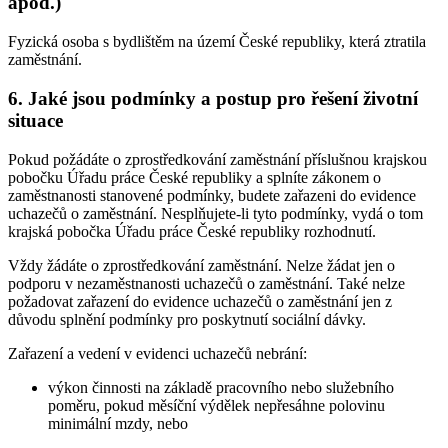
apod.)
Fyzická osoba s bydlištěm na území České republiky, která ztratila
zaměstnání.
6. Jaké jsou podmínky a postup pro řešení životní
situace
Pokud požádáte o zprostředkování zaměstnání příslušnou krajskou
pobočku Úřadu práce České republiky a splníte zákonem o
zaměstnanosti stanovené podmínky, budete zařazeni do evidence
uchazečů o zaměstnání. Nesplňujete-li tyto podmínky, vydá o tom
krajská pobočka Úřadu práce České republiky rozhodnutí.
Vždy žádáte o zprostředkování zaměstnání. Nelze žádat jen o
podporu v nezaměstnanosti uchazečů o zaměstnání. Také nelze
požadovat zařazení do evidence uchazečů o zaměstnání jen z
důvodu splnění podmínky pro poskytnutí sociální dávky.
Zařazení a vedení v evidenci uchazečů nebrání:
výkon činnosti na základě pracovního nebo služebního
poměru, pokud měsíční výdělek nepřesáhne polovinu
minimální mzdy, nebo