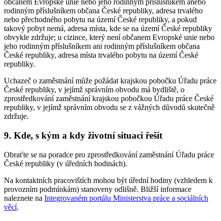
občanem Evropské unie nebo jeho rodinným příslušníkem anebo
rodinným příslušníkem občana České republiky, adresa trvalého
nebo přechodného pobytu na území České republiky, a pokud
takový pobyt nemá, adresa místa, kde se na území České republiky
obvykle zdržuje; u cizince, který není občanem Evropské unie nebo
jeho rodinným příslušníkem ani rodinným příslušníkem občana
České republiky, adresa místa trvalého pobytu na území České
republiky.
Uchazeč o zaměstnání může požádat krajskou pobočku Úřadu práce
České republiky, v jejímž správním obvodu má bydliště, o
zprostředkování zaměstnání krajskou pobočkou Úřadu práce České
republiky, v jejímž správním obvodu se z vážných důvodů skutečně
zdržuje.
9. Kde, s kým a kdy životní situaci řešit
Obraťte se na poradce pro zprostředkování zaměstnání Úřadu práce
České republiky (v úředních hodinách).
Na kontaktních pracovištích mohou být úřední hodiny (vzhledem k
provozním podmínkám) stanoveny odlišně. Bližší informace
naleznete na
Integrovaném portálu Ministerstva práce a sociálních
věcí
.