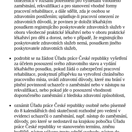
omezeních v rozsahu potřebném pro vyhledání vhodného
zaměstnání, rekvalifikaci a pro stanovení vhodné formy
pracovní rehabilitace, a dále sdělit, zda je osobou se
zdravotním postižením; uplatňuje-li pracovní omezení ze
zdravotních důvodů, je povinen je doložit lékařským
posudkem registrujícího poskytovatele zdravotních služeb v
oboru všeobecné praktické lékařství nebo v oboru praktické
lékařství pro děti a dorost, nebo v případě, že registrujícího
poskytovatele zdravotních služeb nemá, posudkem jiného
poskytovatele zdravotních služeb,
podrobit se na žádost Úřadu práce České republiky vyšetření
za účelem posouzení svého zdravotního stavu a vydání
lékařského posudku, pokud žádá o zabezpečení pracovní
rehabilitace, poskytnutí příspěvku na vytvoření chráněného
pracovního místa, uvádí zdravotní důvody, které mu brání v
plnění povinností uchazeče o zaměstnání nebo v nástupu na
rekvalifikaci, nebo pokud jde o posouzení vhodnosti
doporučeného zaměstnání z hlediska zdravotní způsobilosti,
oznámit Úřadu práce České republiky osobně nebo písemně
do 8 kalendářních dnů skutečnosti rozhodné pro vedení v
evidenci uchazečů o zaměstnání, např. nástup do zaměstnání,
důvody, pro které se nedostavil na krajskou pobočku Úřadu
práce České republiky ve stanoveném termínu, změnu
bydliště, nástup výkonu trestu odnětí svobody, nástup do