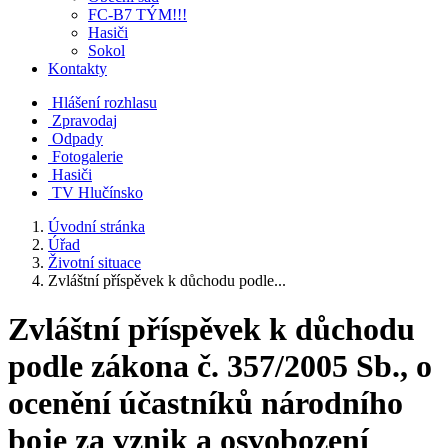
FC-B7 TÝM!!!
Hasiči
Sokol
Kontakty
Hlášení rozhlasu
Zpravodaj
Odpady
Fotogalerie
Hasiči
TV Hlučínsko
Úvodní stránka
Úřad
Životní situace
Zvláštní příspěvek k důchodu podle...
Zvláštní příspěvek k důchodu
podle zákona č. 357/2005 Sb., o
ocenění účastníků národního
boje za vznik a osvobození