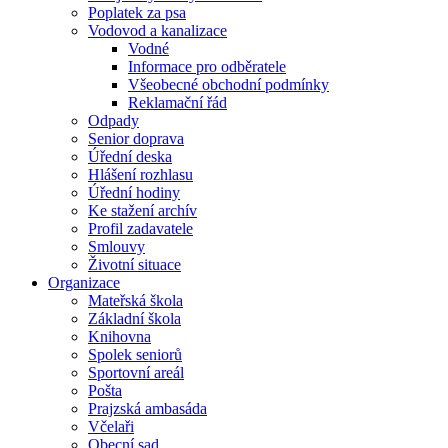
Poplatek za psa
Vodovod a kanalizace
Vodné
Informace pro odběratele
Všeobecné obchodní podmínky
Reklamační řád
Odpady
Senior doprava
Úřední deska
Hlášení rozhlasu
Úřední hodiny
Ke stažení archív
Profil zadavatele
Smlouvy
Životní situace
Organizace
Mateřská škola
Základní škola
Knihovna
Spolek seniorů
Sportovní areál
Pošta
Prajzská ambasáda
Včelaři
Obecní sad