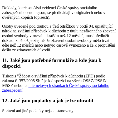
Doklady, které součástí evidencí České správy sociálního
zabezpečení dosud nejsou, se předkládají v originálech nebo v
ověřených kopiích (opisech).
Osoby uvedené pod druhou a třetí odrážkou v bodě 04, uplatňující
nárok na zvláštní příspěvek k důchodu z titulu nezákonného zbavení
osobní svobody v rozsahu kratším než 12 měsíců, musí předložit
doklad, z něhož je zřejmé, že zbavení osobní svobody mělo trvat
déle než 12 měsíců nebo nebylo časově vymezeno a že k propuštění
došlo ze zdravotních důvodů.
11. Jaké jsou potřebné formuláře a kde jsou k
dispozici
Tiskopis "Žádost o zvláštní příspěvek k důchodu (ZPD) podle
zákona č. 357/2005 Sb." je k dispozici na všech OSSZ/ PSSZ/
MSSZ nebo na
internetových stránkách České správy sociálního
zabezpečení
.
12. Jaké jsou poplatky a jak je lze uhradit
Správní ani jiné poplatky nejsou stanoveny.