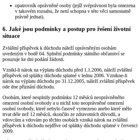
opatrovník oprávněné osoby (jejíž svéprávnost byla omezena
v takovém rozsahu, že není schopna v této věci samostatně
právně jednat).
6. Jaké jsou podmínky a postup pro řešení životní
situace
Zvláštní příspěvek k důchodu náleží oprávněným osobám
uvedeným v bodě 04. Splnění podmínky státního občanství se
posuzuje ke dni podání žádosti.
Vznikl-li nárok na výplatu důchodu před 1.1.2006, náleží zvláštní
příspěvek od splátky důchodu splatné v lednu 2006. Vznikne-li
nárok na výplatu důchodu po 31.12.2005, náleží zvláštní příspěvek
ode dne přiznání důchodu.
Osobám, které nesplnily podmínku 12 měsíců neoprávněného
omezení osobní svobody a u nichž toto neoprávněné omezení
osobní svobody, které nebylo časově vymezeno anebo které mělo
trvat déle než 12 měsíců, skončilo ze zdravotních důvodů, a
vdovcům a vdovám po těchto osobách vzniká nárok na zvláštní
příspěvek k důchodu nejdříve od splátky důchodu splatné v červenci
2009.