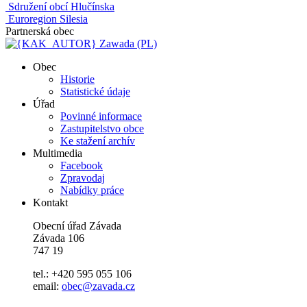
Sdružení obcí Hlučínska
Euroregion Silesia
Partnerská obec
Zawada (PL)
Obec
Historie
Statistické údaje
Úřad
Povinné informace
Zastupitelstvo obce
Ke stažení archív
Multimedia
Facebook
Zpravodaj
Nabídky práce
Kontakt
Obecní úřad Závada
Závada 106
747 19
tel.: +420 595 055 106
email:
obec@zavada.cz