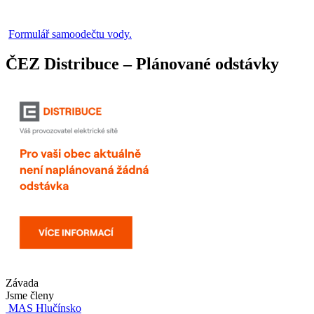
Formulář samoodečtu vody.
ČEZ Distribuce – Plánované odstávky
Závada
Jsme členy
MAS Hlučínsko