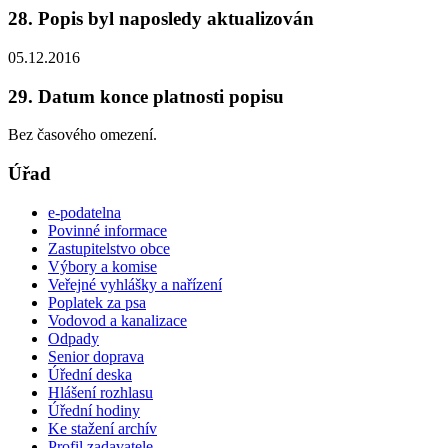
28. Popis byl naposledy aktualizován
05.12.2016
29. Datum konce platnosti popisu
Bez časového omezení.
Úřad
e-podatelna
Povinné informace
Zastupitelstvo obce
Výbory a komise
Veřejné vyhlášky a nařízení
Poplatek za psa
Vodovod a kanalizace
Odpady
Senior doprava
Úřední deska
Hlášení rozhlasu
Úřední hodiny
Ke stažení archív
Profil zadavatele