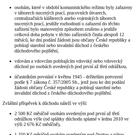
osobám, které v období komunistického režimu byly zařazeny
v táborech nucených prací, pracovních útvarech,
centralizačních klášterech anebo vojenských táborech
nucených prací, jestliže rozhodnutí o zařazení do těchto
zařízení bylo stanoveným způsobem zrušeno a jestliže
celková doba pobytu v těchto zařízeních činila alespoň 12
měsíců, ke dni podání žádosti jsou občany České republiky a
pobírají starobní nebo invalidní důchod z českého
důchodového pojištění,
vdovám a vdovcům pobírajícím vdovský nebo vdovecký
důchod po osobách uvedených pod první až třetí odrážkou,
účastníkům povstání v květnu 1945 - držitelům potvrzení
podle § 7 zákona č. 357/2005 Sb., jenž jsou ke dni podání
žádosti občany České republiky a pobírají starobní nebo
invalidní důchod z českého důchodového pojištění.
Zvláštní příspěvek k důchodu náleží ve výši:
2 500 Kč měsíčně osobám uvedeným pod první až třetí
odrážkou výše (od splátky důchodu splatné v lednu 2010 ve
výši 2 676 Kč měsíčně),
1 250 Kč měsíčně osobám uvedeným pod čtvrtou a pátou