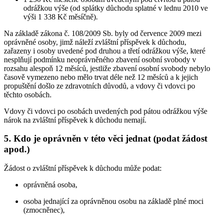
odrážkou výše (od splátky důchodu splatné v lednu 2010 ve
výši 1 338 Kč měsíčně).
Na základě zákona č. 108/2009 Sb. byly od července 2009 mezi
oprávněné osoby, jimž náleží zvláštní příspěvek k důchodu,
zařazeny i osoby uvedené pod druhou a třetí odrážkou výše, které
nesplňují podmínku neoprávněného zbavení osobní svobody v
rozsahu alespoň 12 měsíců, jestliže zbavení osobní svobody nebylo
časově vymezeno nebo mělo trvat déle než 12 měsíců a k jejich
propuštění došlo ze zdravotních důvodů, a vdovy či vdovci po
těchto osobách.
Vdovy či vdovci po osobách uvedených pod pátou odrážkou výše
nárok na zvláštní příspěvek k důchodu nemají.
5. Kdo je oprávněn v této věci jednat (podat žádost
apod.)
Žádost o zvláštní příspěvek k důchodu může podat:
oprávněná osoba,
osoba jednající za oprávněnou osobu na základě plné moci
(zmocněnec),