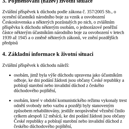
3. Pojmenování (název) životní situace
Zvláštní příspěvek k důchodu podle zákona č. 357/2005 Sb., o
ocenění účastníků národního boje za vznik a osvobození
Československa a některých pozůstalých po nich, o zvláštním
příspěvku k důchodu některým osobám, o jednorázové peněžní
částce některým účastníkům národního boje za osvobození v letech
1939 až 1945 a o změně některých zákonů, ve znění pozdějších
předpisů
4. Základní informace k životní situaci
Zvláštní příspěvek k důchodu náleží:
osobám, jimž byla výše důchodu upravena jako účastníkům
odboje, ke dni podání žádosti jsou občany České republiky a
pobírají starobní nebo invalidní důchod z českého
důchodového pojištění,
osobám, které v období komunistického režimu vykonaly trest
odnětí svobody nebo vazbu a později byly stanoveným
způsobem rehabilitovány, jestliže neoprávněné věznění činilo
celkem alespoň 12 měsíců, ke dni podání žádosti jsou občany
České republiky a pobírají starobní nebo invalidní důchod z
českého důchodového pojištění,