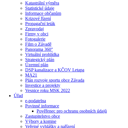
Katastrální výměra
Statistické údaje
Informace občanům
Krizové řízení
Propagační leták
Zpravodaj
Firmy v obci
Fotogalerie
Film o Závadě
Panorama 360°
Virtuální prohlídka
Strategický plán
Územní plán
DSP kanalizace a KČOV I.etapa
MA21
Plán rozvoje sportu obce Závada
Investice a projekty
Vesnice roku MSK 2022
Úřad
e-podatelna
Povinné informace
Pověřenec pro ochranu osobních údajů
Zastupitelstvo obce
Výbory a komise
Veřejné vyhlášky a nařízení