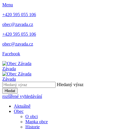
Menu
+420 595 055 106
obec@zavada.cz
+420 595 055 106
obec@zavada.cz
Facebook
Závada
Závada
Hledaný výraz
Hledat
rozšířené vyhledávání
Aktuálně
Obec
O obci
Mapka obce
Historie