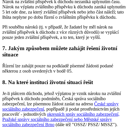
Nárok na zvláštní příspěvek k důchodu nezaniká uplynutím času.
Nárok na výplatu zvláštního příspěvku k důchodu zaniká uplynutím
5 let ode dne, za který zvláštní příspěvek nebo jeho část náleží; tato
lhůta neplyne po dobu řízení o zvláštním příspěvku k důchodu.
Při souběhu nároků (tj. v případě, že žadatel by měl nárok na
zvláštní příspěvek k důchodu z více různých důvodů) se vyplácí
pouze jeden zvláštní příspěvek, a to ten, který je vyšší.
7. Jakým způsobem můžete zahájit řešení životní
situace
Řízení lze zahájit pouze na podkladě písemné žádosti podané
některou z osob uvedených v bodě 05.
8. Na které instituci životní situaci řešit
Je-li plátcem důchodu, jehož výplatou je vznik nároku na zvláštní
příspěvek k důchodu podmíněn, Česká správa sociálního
zabezpečení, lze písemnou žádost zaslat na adresu
České správy
sociálního zabezpečení
, popřípadě ji podat prostřednictvím jejích
pracovišť - jednotlivých
okresních správ sociálního zabezpečení,
Pražské správy sociálního zabezpečení nebo Městské správy
sociálního zabezpečení Brno
(dále též "OSSZ/ PSSZ/ MSSZ").