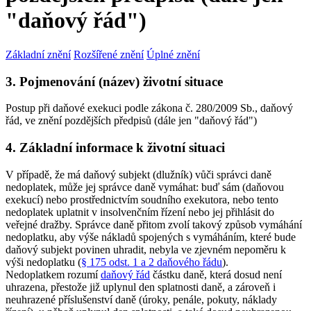
"daňový řád")
Základní znění
Rozšířené znění
Úplné znění
3. Pojmenování (název) životní situace
Postup při daňové exekuci podle zákona č. 280/2009 Sb., daňový
řád, ve znění pozdějších předpisů (dále jen "daňový řád")
4. Základní informace k životní situaci
V případě, že má daňový subjekt (dlužník) vůči správci daně
nedoplatek, může jej správce daně vymáhat: buď sám (daňovou
exekucí) nebo prostřednictvím soudního exekutora, nebo tento
nedoplatek uplatnit v insolvenčním řízení nebo jej přihlásit do
veřejné dražby. Správce daně přitom zvolí takový způsob vymáhání
nedoplatku, aby výše nákladů spojených s vymáháním, které bude
daňový subjekt povinen uhradit, nebyla ve zjevném nepoměru k
výši nedoplatku (
§ 175 odst. 1 a 2 daňového řádu
).
Nedoplatkem rozumí
daňový řád
částku daně, která dosud není
uhrazena, přestože již uplynul den splatnosti daně, a zároveň i
neuhrazené příslušenství daně (úroky, penále, pokuty, náklady