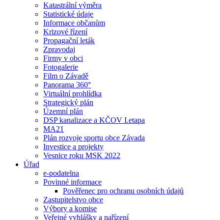
Katastrální výměra
Statistické údaje
Informace občanům
Krizové řízení
Propagační leták
Zpravodaj
Firmy v obci
Fotogalerie
Film o Závadě
Panorama 360°
Virtuální prohlídka
Strategický plán
Územní plán
DSP kanalizace a KČOV I.etapa
MA21
Plán rozvoje sportu obce Závada
Investice a projekty
Vesnice roku MSK 2022
Úřad
e-podatelna
Povinné informace
Pověřenec pro ochranu osobních údajů
Zastupitelstvo obce
Výbory a komise
Veřejné vyhlášky a nařízení