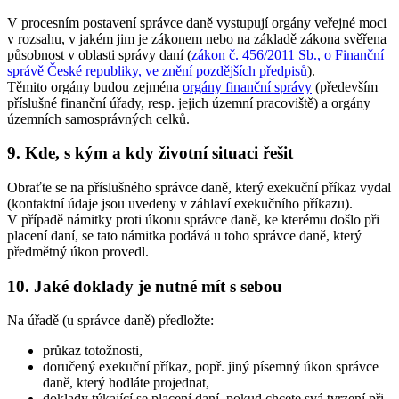
V procesním postavení správce daně vystupují orgány veřejné moci
v rozsahu, v jakém jim je zákonem nebo na základě zákona svěřena
působnost v oblasti správy daní (
zákon č. 456/2011 Sb., o Finanční
správě České republiky, ve znění pozdějších předpisů
).
Těmito orgány budou zejména
orgány finanční správy
(především
příslušné finanční úřady, resp. jejich územní pracoviště) a orgány
územních samosprávných celků.
9. Kde, s kým a kdy životní situaci řešit
Obraťte se na příslušného správce daně, který exekuční příkaz vydal
(kontaktní údaje jsou uvedeny v záhlaví exekučního příkazu).
V případě námitky proti úkonu správce daně, ke kterému došlo při
placení daní, se tato námitka podává u toho správce daně, který
předmětný úkon provedl.
10. Jaké doklady je nutné mít s sebou
Na úřadě (u správce daně) předložte:
průkaz totožnosti,
doručený exekuční příkaz, popř. jiný písemný úkon správce
daně, který hodláte projednat,
doklady týkající se placení daní, pokud chcete svá tvrzení při