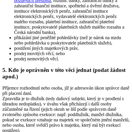
pozdějších předpisů
, rozumí: banky, zahraniční banky a
zahraniční finanční instituce, spořitelní a úvěrní družstva,
instituce elektronických peněz, zahraniční instituce
elektronických peněz, vydavatelé elektronických peněz
malého rozsahu, platební instituce, zahraniční platební
instituce, poskytovatelé platebních služeb malého rozsahu a
Česká národní banka),
přikázání jiné peněžité pohledávky (než je nárok na mzdu
nebo pohledávka u poskytovatele platebních služeb),
postižení jiných majetkových práv,
prodej movitých věcí, nebo
prodej nemovitých věcí.
5. Kdo je oprávněn v této věci jednat (podat žádost
apod.)
Příjemce rozhodnutí nebo osoba, jíž je adresován úkon správce daně
při placení daní.
Zpravidla je to dlužník (tedy daňový subjekt, který je v prodlení s
úhradou nedoplatku), v úvahu však přicházejí i další osoby
zúčastněné na řízení (jejich okruh se liší podle správcem daně
zvoleného způsobu exekuce: např. poddlužník, manžel dlužníka,
pokud se exekuce vztahuje na majetek ve společném jmění manželů,
nebo osoba, které svědčí právo k majetku, který má být exekucí
postižen).