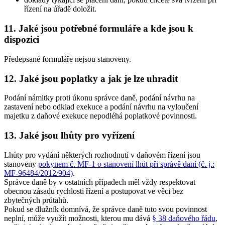
řízení na úřadě doložit.
11. Jaké jsou potřebné formuláře a kde jsou k
dispozici
Předepsané formuláře nejsou stanoveny.
12. Jaké jsou poplatky a jak je lze uhradit
Podání námitky proti úkonu správce daně, podání návrhu na
zastavení nebo odklad exekuce a podání návrhu na vyloučení
majetku z daňové exekuce nepodléhá poplatkové povinnosti.
13. Jaké jsou lhůty pro vyřízení
Lhůty pro vydání některých rozhodnutí v daňovém řízení jsou
stanoveny
pokynem č. MF-1 o stanovení lhůt při správě daní (č. j.:
MF-96484/2012/904)
.
Správce daně by v ostatních případech měl vždy respektovat
obecnou zásadu rychlosti řízení a postupovat ve věci bez
zbytečných průtahů.
Pokud se dlužník domnívá, že správce daně tuto svou povinnost
neplní, může využít možnosti, kterou mu dává
§ 38 daňového řádu
,