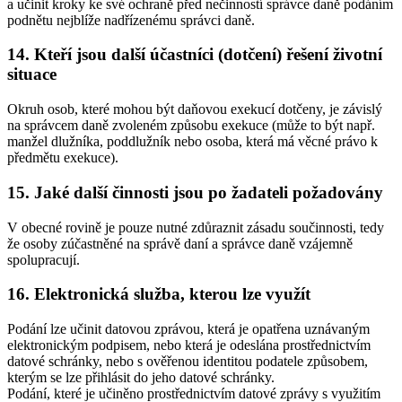
a učinit kroky ke své ochraně před nečinností správce daně podáním
podnětu nejblíže nadřízenému správci daně.
14. Kteří jsou další účastníci (dotčení) řešení životní
situace
Okruh osob, které mohou být daňovou exekucí dotčeny, je závislý
na správcem daně zvoleném způsobu exekuce (může to být např.
manžel dlužníka, poddlužník nebo osoba, která má věcné právo k
předmětu exekuce).
15. Jaké další činnosti jsou po žadateli požadovány
V obecné rovině je pouze nutné zdůraznit zásadu součinnosti, tedy
že osoby zúčastněné na správě daní a správce daně vzájemně
spolupracují.
16. Elektronická služba, kterou lze využít
Podání lze učinit datovou zprávou, která je opatřena uznávaným
elektronickým podpisem, nebo která je odeslána prostřednictvím
datové schránky, nebo s ověřenou identitou podatele způsobem,
kterým se lze přihlásit do jeho datové schránky.
Podání, které je učiněno prostřednictvím datové zprávy s využitím