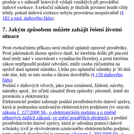
prodeje a v náhradě hotových výdajů vzniklých při provádění
daňové exekuce. Exekuční náklady je dlužník povinen hradit vždy
tehdy, pokud daňová exekuce nebyla provedena neoprávněně (
§
182 a násl. daňového řádu
).
7. Jakým způsobem můžete zahájit řešení životní
situace
Proti exekučnímu příkazu není možné uplatnit opravné prostředky.
Proti jakémukoli úkonu správce daně, ke kterému došlo při placení
daní (tedy také v souvislosti s vymáhacím řízením), a proti kterému
zákon nepřipouští podání odvolání, může osoba zúčastněná na
správě daní uplatnit námitku. Lhůta pro uplatnění námitky je 30 dnů
ode dne, kdy se tato osoba o úkonu dozvěděla (
§ 159 daňového
řádu
).
Podání v daňových věcech, jako jsou oznámení, žádosti, návrhy,
námitky apod., lze učinit zásadně třemi způsoby: písemně, ústně do
protokolu a elektronicky.
Elektronické podání zahrnuje podání prostřednictvím datové zprávy,
která je podepsána uznávaným elektronickým podpisem (ve smyslu
zákona č. 227/2000 Sb., o elektronickém podpisu a o změně
některých dalších zákonů, ve znění pozdějších předpisů
), a podání
prostřednictvím datové zprávy, která je odeslána pomocí datové
schránky (což je ekvivalentem uznávaného elektronického podpisu;
tento způsob doručování je upraven
zákonem č. 300/2008 Sb., o