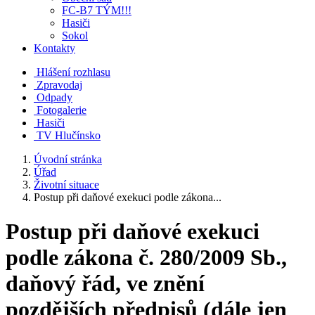
FC-B7 TÝM!!!
Hasiči
Sokol
Kontakty
Hlášení rozhlasu
Zpravodaj
Odpady
Fotogalerie
Hasiči
TV Hlučínsko
Úvodní stránka
Úřad
Životní situace
Postup při daňové exekuci podle zákona...
Postup při daňové exekuci
podle zákona č. 280/2009 Sb.,
daňový řád, ve znění
pozdějších předpisů (dále jen