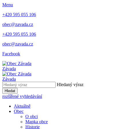
Menu
+420 595 055 106
obec@zavada.cz
+420 595 055 106
obec@zavada.cz
Facebook
Závada
Závada
Hledaný výraz
Hledat
rozšířené vyhledávání
Aktuálně
Obec
O obci
Mapka obce
Historie