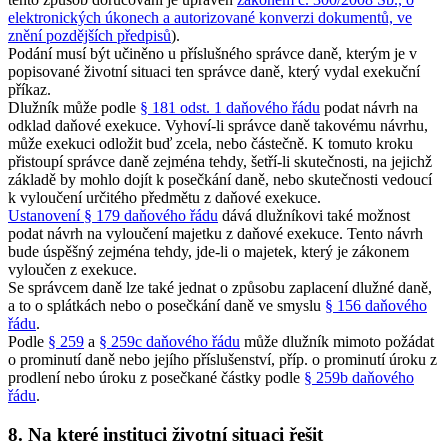
elektronických úkonech a autorizované konverzi dokumentů, ve
znění pozdějších předpisů
).
Podání musí být učiněno u příslušného správce daně, kterým je v
popisované životní situaci ten správce daně, který vydal exekuční
příkaz.
Dlužník může podle
§ 181 odst. 1 daňového řádu
podat návrh na
odklad daňové exekuce. Vyhoví-li správce daně takovému návrhu,
může exekuci odložit buď zcela, nebo částečně. K tomuto kroku
přistoupí správce daně zejména tehdy, šetří-li skutečnosti, na jejichž
základě by mohlo dojít k posečkání daně, nebo skutečnosti vedoucí
k vyloučení určitého předmětu z daňové exekuce.
Ustanovení § 179 daňového řádu
dává dlužníkovi také možnost
podat návrh na vyloučení majetku z daňové exekuce. Tento návrh
bude úspěšný zejména tehdy, jde-li o majetek, který je zákonem
vyloučen z exekuce.
Se správcem daně lze také jednat o způsobu zaplacení dlužné daně,
a to o splátkách nebo o posečkání daně ve smyslu
§ 156 daňového
řádu
.
Podle
§ 259
a
§ 259c daňového řádu
může dlužník mimoto požádat
o prominutí daně nebo jejího příslušenství, příp. o prominutí úroku z
prodlení nebo úroku z posečkané částky podle
§ 259b daňového
řádu
.
8. Na které instituci životní situaci řešit