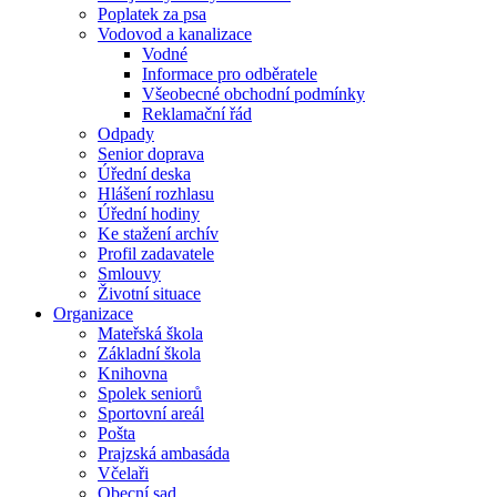
Poplatek za psa
Vodovod a kanalizace
Vodné
Informace pro odběratele
Všeobecné obchodní podmínky
Reklamační řád
Odpady
Senior doprava
Úřední deska
Hlášení rozhlasu
Úřední hodiny
Ke stažení archív
Profil zadavatele
Smlouvy
Životní situace
Organizace
Mateřská škola
Základní škola
Knihovna
Spolek seniorů
Sportovní areál
Pošta
Prajzská ambasáda
Včelaři
Obecní sad