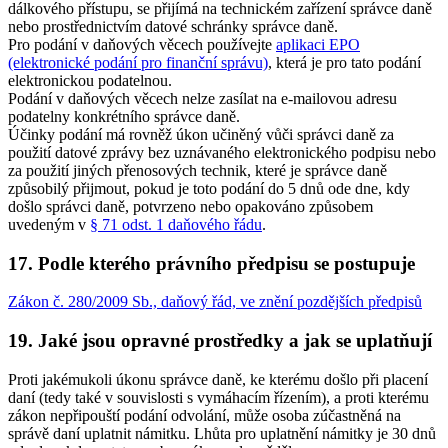
dálkového přístupu, se přijímá na technickém zařízení správce daně
nebo prostřednictvím datové schránky správce daně.
Pro podání v daňových věcech používejte
aplikaci EPO
(elektronické podání pro finanční správu)
, která je pro tato podání
elektronickou podatelnou.
Podání v daňových věcech nelze zasílat na e-mailovou adresu
podatelny konkrétního správce daně.
Účinky podání má rovněž úkon učiněný vůči správci daně za
použití datové zprávy bez uznávaného elektronického podpisu nebo
za použití jiných přenosových technik, které je správce daně
způsobilý přijmout, pokud je toto podání do 5 dnů ode dne, kdy
došlo správci daně, potvrzeno nebo opakováno způsobem
uvedeným v
§ 71 odst. 1 daňového řádu
.
17. Podle kterého právního předpisu se postupuje
Zákon č. 280/2009 Sb., daňový řád, ve znění pozdějších předpisů
19. Jaké jsou opravné prostředky a jak se uplatňují
Proti jakémukoli úkonu správce daně, ke kterému došlo při placení
daní (tedy také v souvislosti s vymáhacím řízením), a proti kterému
zákon nepřipouští podání odvolání, může osoba zúčastněná na
správě daní uplatnit námitku. Lhůta pro uplatnění námitky je 30 dnů