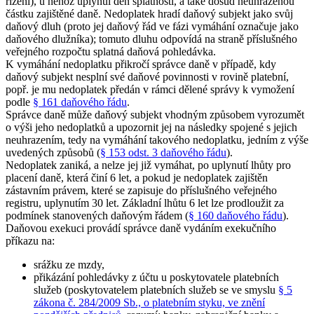
řízení), u něhož uplynul den splatnosti, a také dosud neuhrazenou
částku zajištěné daně. Nedoplatek hradí daňový subjekt jako svůj
daňový dluh (proto jej daňový řád ve fázi vymáhání označuje jako
daňového dlužníka); tomuto dluhu odpovídá na straně příslušného
veřejného rozpočtu splatná daňová pohledávka.
K vymáhání nedoplatku přikročí správce daně v případě, kdy
daňový subjekt nesplní své daňové povinnosti v rovině platební,
popř. je mu nedoplatek předán v rámci dělené správy k vymožení
podle
§ 161 daňového řádu
.
Správce daně může daňový subjekt vhodným způsobem vyrozumět
o výši jeho nedoplatků a upozornit jej na následky spojené s jejich
neuhrazením, tedy na vymáhání takového nedoplatku, jedním z výše
uvedených způsobů (
§ 153 odst. 3 daňového řádu
).
Nedoplatek zaniká, a nelze jej již vymáhat, po uplynutí lhůty pro
placení daně, která činí 6 let, a pokud je nedoplatek zajištěn
zástavním právem, které se zapisuje do příslušného veřejného
registru, uplynutím 30 let. Základní lhůtu 6 let lze prodloužit za
podmínek stanovených daňovým řádem (
§ 160 daňového řádu
).
Daňovou exekuci provádí správce daně vydáním exekučního
příkazu na:
srážku ze mzdy,
přikázání pohledávky z účtu u poskytovatele platebních
služeb (poskytovatelem platebních služeb se ve smyslu
§ 5
zákona č. 284/2009 Sb., o platebním styku, ve znění