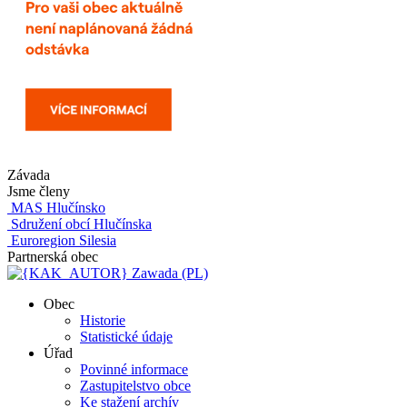
Závada
Jsme členy
MAS Hlučínsko
Sdružení obcí Hlučínska
Euroregion Silesia
Partnerská obec
Zawada (PL)
Obec
Historie
Statistické údaje
Úřad
Povinné informace
Zastupitelstvo obce
Ke stažení archív