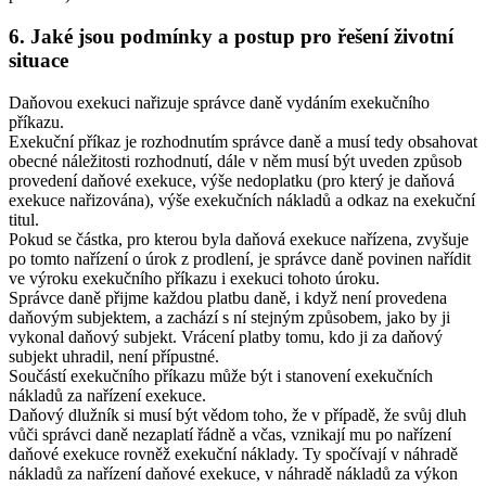
6. Jaké jsou podmínky a postup pro řešení životní
situace
Daňovou exekuci nařizuje správce daně vydáním exekučního
příkazu.
Exekuční příkaz je rozhodnutím správce daně a musí tedy obsahovat
obecné náležitosti rozhodnutí, dále v něm musí být uveden způsob
provedení daňové exekuce, výše nedoplatku (pro který je daňová
exekuce nařizována), výše exekučních nákladů a odkaz na exekuční
titul.
Pokud se částka, pro kterou byla daňová exekuce nařízena, zvyšuje
po tomto nařízení o úrok z prodlení, je správce daně povinen nařídit
ve výroku exekučního příkazu i exekuci tohoto úroku.
Správce daně přijme každou platbu daně, i když není provedena
daňovým subjektem, a zachází s ní stejným způsobem, jako by ji
vykonal daňový subjekt. Vrácení platby tomu, kdo ji za daňový
subjekt uhradil, není přípustné.
Součástí exekučního příkazu může být i stanovení exekučních
nákladů za nařízení exekuce.
Daňový dlužník si musí být vědom toho, že v případě, že svůj dluh
vůči správci daně nezaplatí řádně a včas, vznikají mu po nařízení
daňové exekuce rovněž exekuční náklady. Ty spočívají v náhradě
nákladů za nařízení daňové exekuce, v náhradě nákladů za výkon