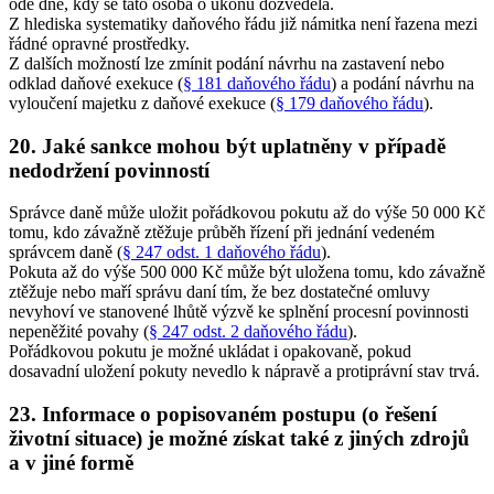
ode dne, kdy se tato osoba o úkonu dozvěděla.
Z hlediska systematiky daňového řádu již námitka není řazena mezi
řádné opravné prostředky.
Z dalších možností lze zmínit podání návrhu na zastavení nebo
odklad daňové exekuce (
§ 181 daňového řádu
) a podání návrhu na
vyloučení majetku z daňové exekuce (
§ 179 daňového řádu
).
20. Jaké sankce mohou být uplatněny v případě
nedodržení povinností
Správce daně může uložit pořádkovou pokutu až do výše 50 000 Kč
tomu, kdo závažně ztěžuje průběh řízení při jednání vedeném
správcem daně (
§ 247 odst. 1 daňového řádu
).
Pokuta až do výše 500 000 Kč může být uložena tomu, kdo závažně
ztěžuje nebo maří správu daní tím, že bez dostatečné omluvy
nevyhoví ve stanovené lhůtě výzvě ke splnění procesní povinnosti
nepeněžité povahy (
§ 247 odst. 2 daňového řádu
).
Pořádkovou pokutu je možné ukládat i opakovaně, pokud
dosavadní uložení pokuty nevedlo k nápravě a protiprávní stav trvá.
23. Informace o popisovaném postupu (o řešení
životní situace) je možné získat také z jiných zdrojů
a v jiné formě