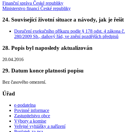
Finanční správa České republiky
Ministerstvo financí České republiky
24. Související životní situace a návody, jak je řešit
Doručení exekučního příkazu podle § 178 odst. 4 zákona č.
280/2009 Sb., daňový řád, ve znění pozdějších předpisů
28. Popis byl naposledy aktualizován
20.04.2016
29. Datum konce platnosti popisu
Bez časového omezení.
Úřad
e-podatelna
Povinné informace
Zastupitelstvo obce
Výbory a komise
Veřejné vyhlášky a nařízení
Poplatek za psa