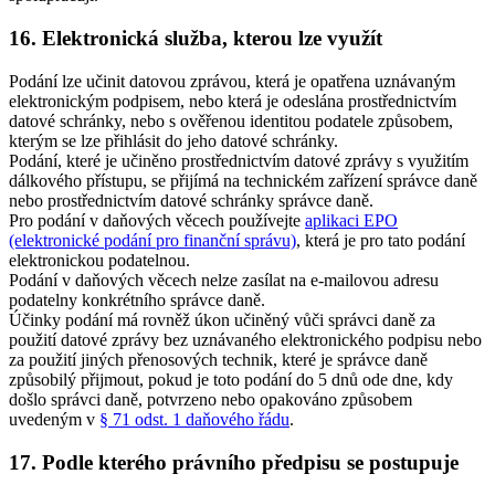
16. Elektronická služba, kterou lze využít
Podání lze učinit datovou zprávou, která je opatřena uznávaným
elektronickým podpisem, nebo která je odeslána prostřednictvím
datové schránky, nebo s ověřenou identitou podatele způsobem,
kterým se lze přihlásit do jeho datové schránky.
Podání, které je učiněno prostřednictvím datové zprávy s využitím
dálkového přístupu, se přijímá na technickém zařízení správce daně
nebo prostřednictvím datové schránky správce daně.
Pro podání v daňových věcech používejte
aplikaci EPO
(elektronické podání pro finanční správu)
, která je pro tato podání
elektronickou podatelnou.
Podání v daňových věcech nelze zasílat na e-mailovou adresu
podatelny konkrétního správce daně.
Účinky podání má rovněž úkon učiněný vůči správci daně za
použití datové zprávy bez uznávaného elektronického podpisu nebo
za použití jiných přenosových technik, které je správce daně
způsobilý přijmout, pokud je toto podání do 5 dnů ode dne, kdy
došlo správci daně, potvrzeno nebo opakováno způsobem
uvedeným v
§ 71 odst. 1 daňového řádu
.
17. Podle kterého právního předpisu se postupuje