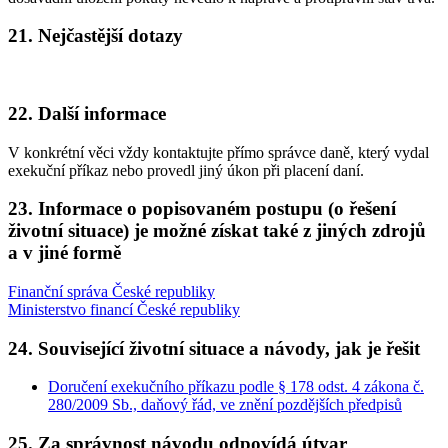
21. Nejčastější dotazy
22. Další informace
V konkrétní věci vždy kontaktujte přímo správce daně, který vydal
exekuční příkaz nebo provedl jiný úkon při placení daní.
23. Informace o popisovaném postupu (o řešení
životní situace) je možné získat také z jiných zdrojů
a v jiné formě
Finanční správa České republiky
Ministerstvo financí České republiky
24. Související životní situace a návody, jak je řešit
Doručení exekučního příkazu podle § 178 odst. 4 zákona č.
280/2009 Sb., daňový řád, ve znění pozdějších předpisů
25. Za správnost návodu odpovídá útvar