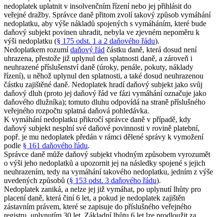
nedoplatek uplatnit v insolvenčním řízení nebo jej přihlásit do
veřejné dražby. Správce daně přitom zvolí takový způsob vymáhání
nedoplatku, aby výše nákladů spojených s vymáháním, které bude
daňový subjekt povinen uhradit, nebyla ve zjevném nepoměru k
výši nedoplatku (
§ 175 odst. 1 a 2 daňového řádu
).
Nedoplatkem rozumí
daňový řád
částku daně, která dosud není
uhrazena, přestože již uplynul den splatnosti daně, a zároveň i
neuhrazené příslušenství daně (úroky, penále, pokuty, náklady
řízení), u něhož uplynul den splatnosti, a také dosud neuhrazenou
částku zajištěné daně. Nedoplatek hradí daňový subjekt jako svůj
daňový dluh (proto jej daňový řád ve fázi vymáhání označuje jako
daňového dlužníka); tomuto dluhu odpovídá na straně příslušného
veřejného rozpočtu splatná daňová pohledávka.
K vymáhání nedoplatku přikročí správce daně v případě, kdy
daňový subjekt nesplní své daňové povinnosti v rovině platební,
popř. je mu nedoplatek předán v rámci dělené správy k vymožení
podle
§ 161 daňového řádu
.
Správce daně může daňový subjekt vhodným způsobem vyrozumět
o výši jeho nedoplatků a upozornit jej na následky spojené s jejich
neuhrazením, tedy na vymáhání takového nedoplatku, jedním z výše
uvedených způsobů (
§ 153 odst. 3 daňového řádu
).
Nedoplatek zaniká, a nelze jej již vymáhat, po uplynutí lhůty pro
placení daně, která činí 6 let, a pokud je nedoplatek zajištěn
zástavním právem, které se zapisuje do příslušného veřejného
registru, uplynutím 30 let. Základní lhůtu 6 let lze prodloužit za