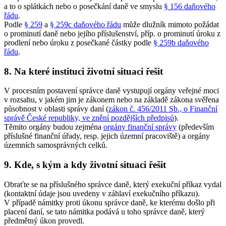
a to o splátkách nebo o posečkání daně ve smyslu
§ 156 daňového
řádu
.
Podle
§ 259
a
§ 259c daňového řádu
může dlužník mimoto požádat
o prominutí daně nebo jejího příslušenství, příp. o prominutí úroku z
prodlení nebo úroku z posečkané částky podle
§ 259b daňového
řádu
.
8. Na které instituci životní situaci řešit
V procesním postavení správce daně vystupují orgány veřejné moci
v rozsahu, v jakém jim je zákonem nebo na základě zákona svěřena
působnost v oblasti správy daní (
zákon č. 456/2011 Sb., o Finanční
správě České republiky, ve znění pozdějších předpisů
).
Těmito orgány budou zejména
orgány finanční správy
(především
příslušné finanční úřady, resp. jejich územní pracoviště) a orgány
územních samosprávných celků.
9. Kde, s kým a kdy životní situaci řešit
Obraťte se na příslušného správce daně, který exekuční příkaz vydal
(kontaktní údaje jsou uvedeny v záhlaví exekučního příkazu).
V případě námitky proti úkonu správce daně, ke kterému došlo při
placení daní, se tato námitka podává u toho správce daně, který
předmětný úkon provedl.