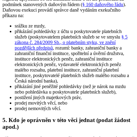
podmínek stanovených daňovým řádem (
§ 160 daňového řádu
).
Daňovou exekuci provádí správce daně vydáním exekučního
příkazu na:
srážku ze mzdy,
přikázání pohledávky z účtu u poskytovatele platebních
služeb (poskytovatelem platebních služeb se ve smyslu
§ 5
zákona č. 284/2009 Sb., o platebním styku, ve znění
pozdějších předpisů
, rozumí: banky, zahraniční banky a
zahraniční finanční instituce, spořitelní a úvěrní družstva,
instituce elektronických peněz, zahraniční instituce
elektronických peněz, vydavatelé elektronických peněz
malého rozsahu, platební instituce, zahraniční platební
instituce, poskytovatelé platebních služeb malého rozsahu a
Česká národní banka),
přikázání jiné peněžité pohledávky (než je nárok na mzdu
nebo pohledávka u poskytovatele platebních služeb),
postižení jiných majetkových práv,
prodej movitých věcí, nebo
prodej nemovitých věcí.
5. Kdo je oprávněn v této věci jednat (podat žádost
apod.)