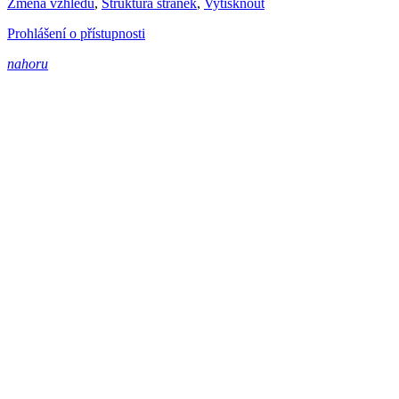
Změna vzhledu
,
Struktura stránek
,
Vytisknout
Prohlášení o přístupnosti
nahoru