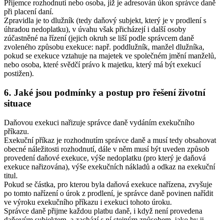
Příjemce rozhodnutí nebo osoba, jíž je adresován úkon správce daně
při placení daní.
Zpravidla je to dlužník (tedy daňový subjekt, který je v prodlení s
úhradou nedoplatku), v úvahu však přicházejí i další osoby
zúčastněné na řízení (jejich okruh se liší podle správcem daně
zvoleného způsobu exekuce: např. poddlužník, manžel dlužníka,
pokud se exekuce vztahuje na majetek ve společném jmění manželů,
nebo osoba, které svědčí právo k majetku, který má být exekucí
postižen).
6. Jaké jsou podmínky a postup pro řešení životní
situace
Daňovou exekuci nařizuje správce daně vydáním exekučního
příkazu.
Exekuční příkaz je rozhodnutím správce daně a musí tedy obsahovat
obecné náležitosti rozhodnutí, dále v něm musí být uveden způsob
provedení daňové exekuce, výše nedoplatku (pro který je daňová
exekuce nařizována), výše exekučních nákladů a odkaz na exekuční
titul.
Pokud se částka, pro kterou byla daňová exekuce nařízena, zvyšuje
po tomto nařízení o úrok z prodlení, je správce daně povinen nařídit
ve výroku exekučního příkazu i exekuci tohoto úroku.
Správce daně přijme každou platbu daně, i když není provedena
daňovým subjektem, a zachází s ní stejným způsobem, jako by ji