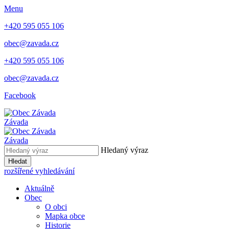
Menu
+420 595 055 106
obec@zavada.cz
+420 595 055 106
obec@zavada.cz
Facebook
Závada
Závada
Hledaný výraz
Hledat
rozšířené vyhledávání
Aktuálně
Obec
O obci
Mapka obce
Historie