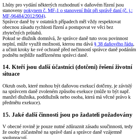
Lhůty pro vydání některých rozhodnutí v daňovém řízení jsou
stanoveny
pokynem č. MF-1 o stanovení lhůt při správě daní (č. j.:
MF-96484/2012/904)
.
Správce daně by v ostatních případech měl vždy respektovat
obecnou zásadu rychlosti řízení a postupovat ve věci bez
zbytečných průtahů.
Pokud se dlužník domnívá, že správce daně tuto svou povinnost
neplní, může využít možnosti, kterou mu dává
§ 38 daňového řádu
,
a učinit kroky ke své ochraně před nečinností správce daně podáním
podnětu nejblíže nadřízenému správci daně.
14. Kteří jsou další účastníci (dotčení) řešení životní
situace
Okruh osob, které mohou být daňovou exekucí dotčeny, je závislý
na správcem daně zvoleném způsobu exekuce (může to být např.
manžel dlužníka, poddlužník nebo osoba, která má věcné právo k
předmětu exekuce).
15. Jaké další činnosti jsou po žadateli požadovány
V obecné rovině je pouze nutné zdůraznit zásadu součinnosti, tedy
že osoby zúčastněné na správě daní a správce daně vzájemně
spolupracují.