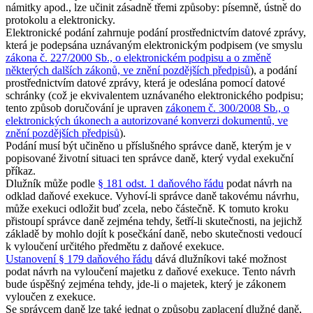
námitky apod., lze učinit zásadně třemi způsoby: písemně, ústně do
protokolu a elektronicky.
Elektronické podání zahrnuje podání prostřednictvím datové zprávy,
která je podepsána uznávaným elektronickým podpisem (ve smyslu
zákona č. 227/2000 Sb., o elektronickém podpisu a o změně
některých dalších zákonů, ve znění pozdějších předpisů
), a podání
prostřednictvím datové zprávy, která je odeslána pomocí datové
schránky (což je ekvivalentem uznávaného elektronického podpisu;
tento způsob doručování je upraven
zákonem č. 300/2008 Sb., o
elektronických úkonech a autorizované konverzi dokumentů, ve
znění pozdějších předpisů
).
Podání musí být učiněno u příslušného správce daně, kterým je v
popisované životní situaci ten správce daně, který vydal exekuční
příkaz.
Dlužník může podle
§ 181 odst. 1 daňového řádu
podat návrh na
odklad daňové exekuce. Vyhoví-li správce daně takovému návrhu,
může exekuci odložit buď zcela, nebo částečně. K tomuto kroku
přistoupí správce daně zejména tehdy, šetří-li skutečnosti, na jejichž
základě by mohlo dojít k posečkání daně, nebo skutečnosti vedoucí
k vyloučení určitého předmětu z daňové exekuce.
Ustanovení § 179 daňového řádu
dává dlužníkovi také možnost
podat návrh na vyloučení majetku z daňové exekuce. Tento návrh
bude úspěšný zejména tehdy, jde-li o majetek, který je zákonem
vyloučen z exekuce.
Se správcem daně lze také jednat o způsobu zaplacení dlužné daně,