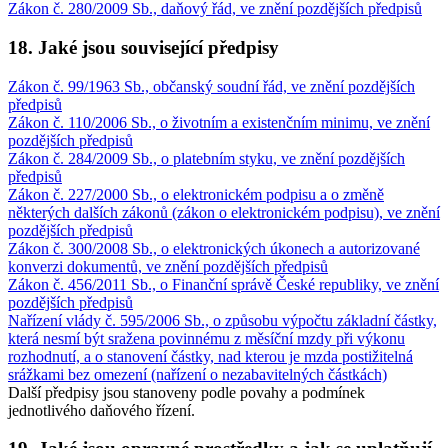
Zákon č. 280/2009 Sb., daňový řád, ve znění pozdějších předpisů
18. Jaké jsou související předpisy
Zákon č. 99/1963 Sb., občanský soudní řád, ve znění pozdějších
předpisů
Zákon č. 110/2006 Sb., o životním a existenčním minimu, ve znění
pozdějších předpisů
Zákon č. 284/2009 Sb., o platebním styku, ve znění pozdějších
předpisů
Zákon č. 227/2000 Sb., o elektronickém podpisu a o změně
některých dalších zákonů (zákon o elektronickém podpisu), ve znění
pozdějších předpisů
Zákon č. 300/2008 Sb., o elektronických úkonech a autorizované
konverzi dokumentů, ve znění pozdějších předpisů
Zákon č. 456/2011 Sb., o Finanční správě České republiky, ve znění
pozdějších předpisů
Nařízení vlády č. 595/2006 Sb., o způsobu výpočtu základní částky,
která nesmí být sražena povinnému z měsíční mzdy při výkonu
rozhodnutí, a o stanovení částky, nad kterou je mzda postižitelná
srážkami bez omezení (nařízení o nezabavitelných částkách)
Další předpisy jsou stanoveny podle povahy a podmínek
jednotlivého daňového řízení.