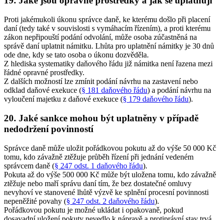
19. Jaké jsou opravné prostředky a jak se uplatňují
Proti jakémukoli úkonu správce daně, ke kterému došlo při placení
daní (tedy také v souvislosti s vymáhacím řízením), a proti kterému
zákon nepřipouští podání odvolání, může osoba zúčastněná na
správě daní uplatnit námitku. Lhůta pro uplatnění námitky je 30 dnů
ode dne, kdy se tato osoba o úkonu dozvěděla.
Z hlediska systematiky daňového řádu již námitka není řazena mezi
řádné opravné prostředky.
Z dalších možností lze zmínit podání návrhu na zastavení nebo
odklad daňové exekuce (
§ 181 daňového řádu
) a podání návrhu na
vyloučení majetku z daňové exekuce (
§ 179 daňového řádu
).
20. Jaké sankce mohou být uplatněny v případě
nedodržení povinností
Správce daně může uložit pořádkovou pokutu až do výše 50 000 Kč
tomu, kdo závažně ztěžuje průběh řízení při jednání vedeném
správcem daně (
§ 247 odst. 1 daňového řádu
).
Pokuta až do výše 500 000 Kč může být uložena tomu, kdo závažně
ztěžuje nebo maří správu daní tím, že bez dostatečné omluvy
nevyhoví ve stanovené lhůtě výzvě ke splnění procesní povinnosti
nepeněžité povahy (
§ 247 odst. 2 daňového řádu
).
Pořádkovou pokutu je možné ukládat i opakovaně, pokud
dosavadní uložení pokuty nevedlo k nápravě a protiprávní stav trvá.