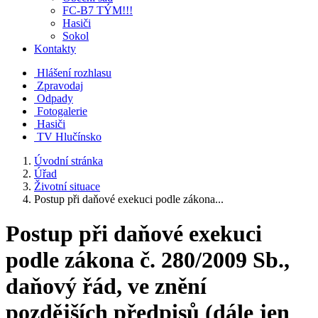
FC-B7 TÝM!!!
Hasiči
Sokol
Kontakty
Hlášení rozhlasu
Zpravodaj
Odpady
Fotogalerie
Hasiči
TV Hlučínsko
Úvodní stránka
Úřad
Životní situace
Postup při daňové exekuci podle zákona...
Postup při daňové exekuci
podle zákona č. 280/2009 Sb.,
daňový řád, ve znění
pozdějších předpisů (dále jen