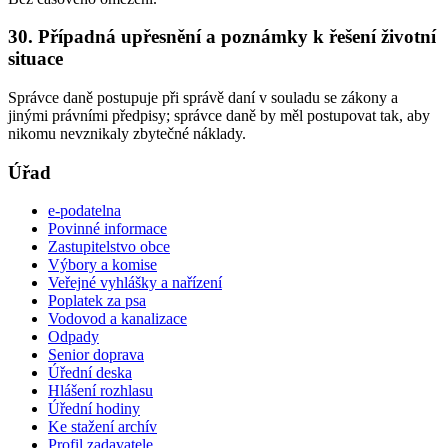
30. Případná upřesnění a poznámky k řešení životní
situace
Správce daně postupuje při správě daní v souladu se zákony a
jinými právními předpisy; správce daně by měl postupovat tak, aby
nikomu nevznikaly zbytečné náklady.
Úřad
e-podatelna
Povinné informace
Zastupitelstvo obce
Výbory a komise
Veřejné vyhlášky a nařízení
Poplatek za psa
Vodovod a kanalizace
Odpady
Senior doprava
Úřední deska
Hlášení rozhlasu
Úřední hodiny
Ke stažení archív
Profil zadavatele