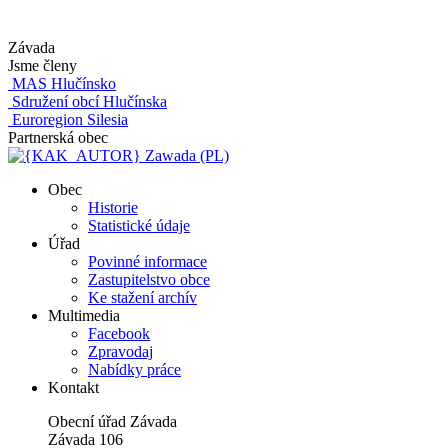
Závada
Jsme členy
MAS Hlučínsko
Sdružení obcí Hlučínska
Euroregion Silesia
Partnerská obec
Zawada (PL)
Obec
Historie
Statistické údaje
Úřad
Povinné informace
Zastupitelstvo obce
Ke stažení archív
Multimedia
Facebook
Zpravodaj
Nabídky práce
Kontakt
Obecní úřad Závada
Závada 106