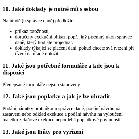
10. Jaké doklady je nutné mít s sebou
Na úřadě (u správce daně) předložte:
průkaz totožnosti,
doručený exekuční příkaz, popř. jiný písemný úkon správce
daně, který hodláte projednat,
doklady týkající se placení daní, pokud chcete svá tvrzení při
řízení na úřadě doložit.
11. Jaké jsou potřebné formuláře a kde jsou k
dispozici
Předepsané formuláře nejsou stanoveny.
12. Jaké jsou poplatky a jak je lze uhradit
Podání námitky proti úkonu správce daně, podání návrhu na
zastavení nebo odklad exekuce a podání návrhu na vyloučení
majetku z daňové exekuce nepodléhá poplatkové povinnosti.
13. Jaké jsou lhůty pro vyřízení