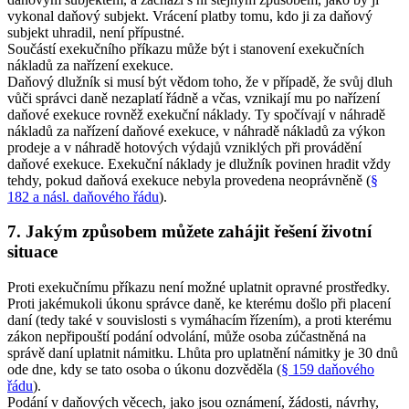
vykonal daňový subjekt. Vrácení platby tomu, kdo ji za daňový
subjekt uhradil, není přípustné.
Součástí exekučního příkazu může být i stanovení exekučních
nákladů za nařízení exekuce.
Daňový dlužník si musí být vědom toho, že v případě, že svůj dluh
vůči správci daně nezaplatí řádně a včas, vznikají mu po nařízení
daňové exekuce rovněž exekuční náklady. Ty spočívají v náhradě
nákladů za nařízení daňové exekuce, v náhradě nákladů za výkon
prodeje a v náhradě hotových výdajů vzniklých při provádění
daňové exekuce. Exekuční náklady je dlužník povinen hradit vždy
tehdy, pokud daňová exekuce nebyla provedena neoprávněně (
§
182 a násl. daňového řádu
).
7. Jakým způsobem můžete zahájit řešení životní
situace
Proti exekučnímu příkazu není možné uplatnit opravné prostředky.
Proti jakémukoli úkonu správce daně, ke kterému došlo při placení
daní (tedy také v souvislosti s vymáhacím řízením), a proti kterému
zákon nepřipouští podání odvolání, může osoba zúčastněná na
správě daní uplatnit námitku. Lhůta pro uplatnění námitky je 30 dnů
ode dne, kdy se tato osoba o úkonu dozvěděla (
§ 159 daňového
řádu
).
Podání v daňových věcech, jako jsou oznámení, žádosti, návrhy,