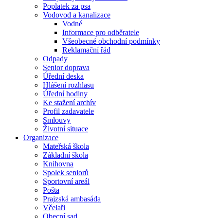
Poplatek za psa
Vodovod a kanalizace
Vodné
Informace pro odběratele
Všeobecné obchodní podmínky
Reklamační řád
Odpady
Senior doprava
Úřední deska
Hlášení rozhlasu
Úřední hodiny
Ke stažení archív
Profil zadavatele
Smlouvy
Životní situace
Organizace
Mateřská škola
Základní škola
Knihovna
Spolek seniorů
Sportovní areál
Pošta
Prajzská ambasáda
Včelaři
Obecní sad