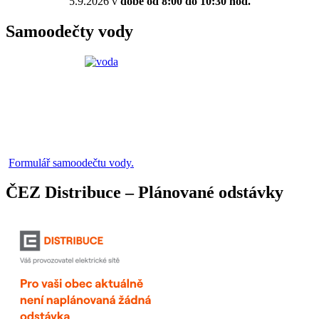
5.9.2026 v
době od 8:00 do 10:30 hod.
Samoodečty vody
Formulář samoodečtu vody.
ČEZ Distribuce – Plánované odstávky