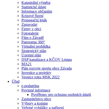
Katastrální výměra
Statistické údaje
Informace občanům
Krizové řízení
Propagační leták
Zpravodaj
Firmy v obci
Fotogalerie
Film o Závadě
Panorama 360°
Virtuální prohlídka
Strategický plán
Územní plán
DSP kanalizace a KČOV I.etapa
MA21
Plán rozvoje sportu obce Závada
Investice a projekty
Vesnice roku MSK 2022
Úřad
e-podatelna
Povinné informace
Pověřenec pro ochranu osobních údajů
Zastupitelstvo obce
Výbory a komise
Veřejné vyhlášky a nařízení