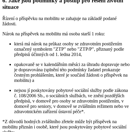
6. Jaké jsou podmínky a postup pro řešení životní
situace
Řízení o příspěvku na mobilitu se zahajuje na základě podané
žádosti.
Nárok na příspěvek na mobilitu má osoba starší 1 roku:
která má nárok na průkaz osoby se zdravotním postižením
označený symbolem "ZTP" nebo "ZTP/P", přiznaný podle
předpisů účinných od 1. ledna 2014,
opakovaně se v kalendářním měsíci za úhradu dopravuje nebo
je dopravována (splnění této podmínky žadatel prokazuje
čestným prohlášením, které je součástí žádosti o příspěvek na
mobilitu) a
nejsou jí poskytovány pobytové sociální služby podle zákona
č. 108/2006 Sb., o sociálních službách, ve znění pozdějších
předpisů, v domově pro osoby se zdravotním postižením, v
domově pro seniory, v domově se zvláštním režimem nebo ve
zdravotnickém zařízení ústavní péče*.
*Z důvodů hodných zvláštního zřetele může být příspěvek na
mobilitu přiznán i osobě, které jsou poskytovány pobytové sociální