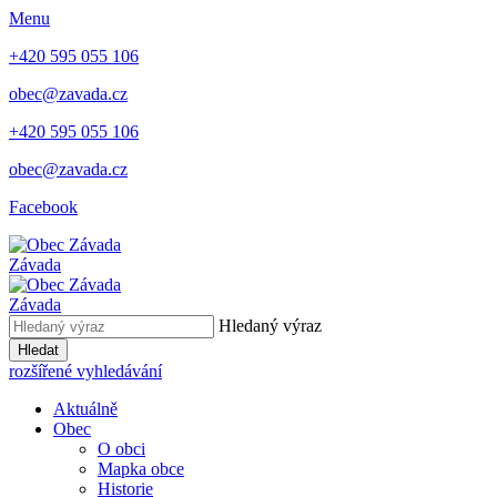
Menu
+420 595 055 106
obec@zavada.cz
+420 595 055 106
obec@zavada.cz
Facebook
Závada
Závada
Hledaný výraz
Hledat
rozšířené vyhledávání
Aktuálně
Obec
O obci
Mapka obce
Historie