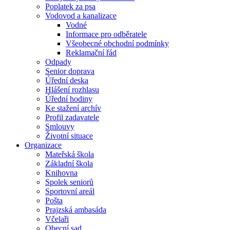
Poplatek za psa
Vodovod a kanalizace
Vodné
Informace pro odběratele
Všeobecné obchodní podmínky
Reklamační řád
Odpady
Senior doprava
Úřední deska
Hlášení rozhlasu
Úřední hodiny
Ke stažení archív
Profil zadavatele
Smlouvy
Životní situace
Organizace
Mateřská škola
Základní škola
Knihovna
Spolek seniorů
Sportovní areál
Pošta
Prajzská ambasáda
Včelaři
Obecní sad