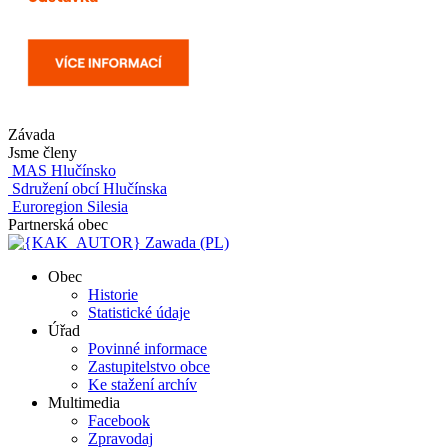
Závada
Jsme členy
MAS Hlučínsko
Sdružení obcí Hlučínska
Euroregion Silesia
Partnerská obec
Zawada (PL)
Obec
Historie
Statistické údaje
Úřad
Povinné informace
Zastupitelstvo obce
Ke stažení archív
Multimedia
Facebook
Zpravodaj