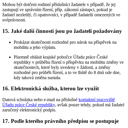
Mohou být dotčeni rodinní příslušníci žadatele v případě, že jej
zastupují ve správním řízení, příp. zákonní zástupci, pokud je
žadatel nezletilý, či opatrovníci, v případě žadatelů omezených ve
svéprávnosti.
15. Jaké další činnosti jsou po žadateli požadovány
Prokázat skutečnosti rozhodné pro nárok na příspěvek na
mobilitu a jeho výplatu.
Písemně ohlásit krajské pobočce Úřadu práce České
republiky v průběhu řízení o příspěvku na mobilitu změny ve
skutečnostech, které byly uvedeny v žádosti, a změny
rozhodné pro průběh řízení, a to ve lhůtě do 8 dnů ode dne,
kdy taková změna nastala.
16. Elektronická služba, kterou lze využít
Datová schránka nebo e-mail na příslušné
kontaktní pracoviště
Úřadu práce České republiky
, avšak pouze tehdy, pokud má žadatel
zaručený elektronický podpis.
17. Podle kterého právního předpisu se postupuje