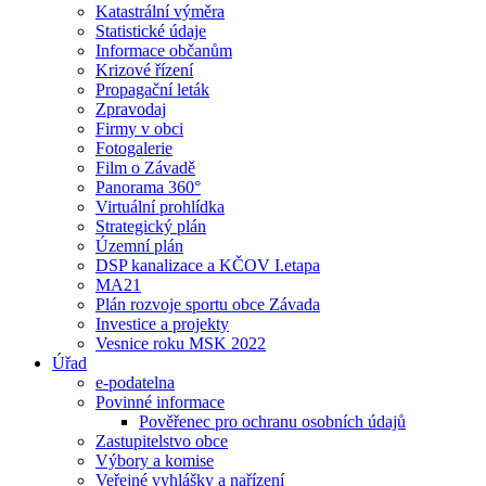
Katastrální výměra
Statistické údaje
Informace občanům
Krizové řízení
Propagační leták
Zpravodaj
Firmy v obci
Fotogalerie
Film o Závadě
Panorama 360°
Virtuální prohlídka
Strategický plán
Územní plán
DSP kanalizace a KČOV I.etapa
MA21
Plán rozvoje sportu obce Závada
Investice a projekty
Vesnice roku MSK 2022
Úřad
e-podatelna
Povinné informace
Pověřenec pro ochranu osobních údajů
Zastupitelstvo obce
Výbory a komise
Veřejné vyhlášky a nařízení