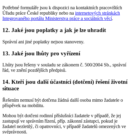
Potřebné formuláře jsou k dispozici na kontaktních pracovištích
Úřadu práce České republiky nebo na
internetových stránkách
Integrovaného portálu Ministerstva práce a sociálních věcí
.
12. Jaké jsou poplatky a jak je lze uhradit
Správní ani jiné poplatky nejsou stanoveny.
13. Jaké jsou lhůty pro vyřízení
Lhůty jsou řešeny v souladu se zákonem č. 500/2004 Sb., správní
řád, ve znění pozdějších předpisů.
14. Kteří jsou další účastníci (dotčení) řešení životní
situace
Řešením nemusí být dotčena žádná další osoba mimo žadatele o
příspěvek na mobilitu.
Mohou být dotčeni rodinní příslušníci žadatele v případě, že jej
zastupují ve správním řízení, příp. zákonní zástupci, pokud je
žadatel nezletilý, či opatrovníci, v případě žadatelů omezených ve
svéprávnosti.