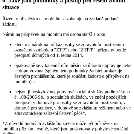
6. Jaké jsou podmínky a postup pro řešení životní
situace
Řízení o příspěvku na mobilitu se zahajuje na základě podané
žádosti.
Nárok na příspěvek na mobilitu má osoba starší 1 roku:
která má nárok na průkaz osoby se zdravotním postižením
označený symbolem "ZTP" nebo "ZTP/P", přiznaný podle
předpisů účinných od 1. ledna 2014,
opakovaně se v kalendářním měsíci za úhradu dopravuje nebo
je dopravována (splnění této podmínky žadatel prokazuje
čestným prohlášením, které je součástí žádosti o příspěvek na
mobilitu) a
nejsou jí poskytovány pobytové sociální služby podle zákona
č. 108/2006 Sb., o sociálních službách, ve znění pozdějších
předpisů, v domově pro osoby se zdravotním postižením, v
domově pro seniory, v domově se zvláštním režimem nebo ve
zdravotnickém zařízení ústavní péče*.
*Z důvodů hodných zvláštního zřetele může být příspěvek na
mobilitu přiznán i osobě, které jsou poskytovány pobytové sociální