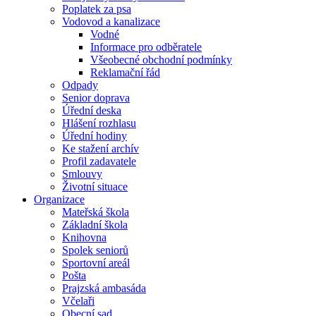
Poplatek za psa
Vodovod a kanalizace
Vodné
Informace pro odběratele
Všeobecné obchodní podmínky
Reklamační řád
Odpady
Senior doprava
Úřední deska
Hlášení rozhlasu
Úřední hodiny
Ke stažení archív
Profil zadavatele
Smlouvy
Životní situace
Organizace
Mateřská škola
Základní škola
Knihovna
Spolek seniorů
Sportovní areál
Pošta
Prajzská ambasáda
Včelaři
Obecní sad