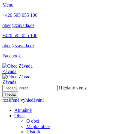
Menu
+420 595 055 106
obec@zavada.cz
+420 595 055 106
obec@zavada.cz
Facebook
Závada
Závada
Hledaný výraz
Hledat
rozšířené vyhledávání
Aktuálně
Obec
O obci
Mapka obce
Historie