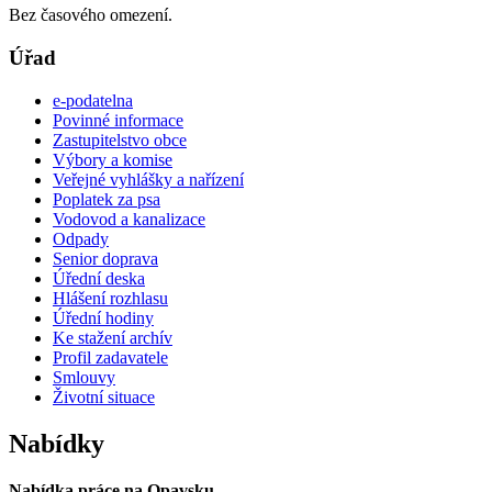
Bez časového omezení.
Úřad
e-podatelna
Povinné informace
Zastupitelstvo obce
Výbory a komise
Veřejné vyhlášky a nařízení
Poplatek za psa
Vodovod a kanalizace
Odpady
Senior doprava
Úřední deska
Hlášení rozhlasu
Úřední hodiny
Ke stažení archív
Profil zadavatele
Smlouvy
Životní situace
Nabídky
Nabídka práce na Opavsku