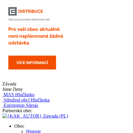
Závada
Jsme členy
MAS Hlučínsko
Sdružení obcí Hlučínska
Euroregion Silesia
Partnerská obec
Zawada (PL)
Obec
Historie