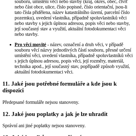
souboru, umístění věci nebo stavby (kraj, okres, obec, čtvrť
nebo část obce, ulice, číslo popisné, číslo orientační, jsou-li
tato čísla přidělena, název katastrálního území, parcelní číslo
pozemku), uvedení vlastníka, případně spoluvlastníků věci
nebo stavby s jejich úplnou adresou, popis věci nebo stavby,
její současný stav a využití, aktuální fotodokumentaci věci
nebo stavby.
Pro věci movité
- název, označení a druh věci, v případě
souboru věcí názvy jednotlivých částí souboru, přesné určení
umístění věci, uvedení vlastníka, případně spoluvlastníků věci
s jejich úplnou adresou, popis věci, její rozměry, materiál,
technika apod., její současný stav, popřípadě způsob využití,
aktuální fotodokumentaci věci.
11. Jaké jsou potřebné formuláře a kde jsou k
dispozici
Předepsané formuláře nejsou stanoveny.
12. Jaké jsou poplatky a jak je lze uhradit
Správní ani jiné poplatky nejsou stanoveny.