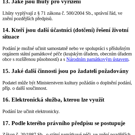
13. Jaké jsou lhůty pro vyřízení
Lhůty vyplývají z § 71 zákona č. 500/2004 Sb., správní řád, ve
znění pozdějších předpisů.
14. Kteří jsou další účastníci (dotčení) řešení životní
situace
Podání je možné učinit samostatně nebo ve spolupráci s příslušným
orgánem státní památkové péče (krajským úřadem, obecním úřadem
obce s rozšířenou působností) a s
Národním památkovým ústavem
.
15. Jaké další činnosti jsou po žadateli požadovány
Podatel může být Ministerstvem kultury požádán o doplnění podání,
příp. o další součinnost.
16. Elektronická služba, kterou lze využít
Podání lze učinit elektronicky.
17. Podle kterého právního předpisu se postupuje
Zákon č. 20/1987 Sb., o státní památkové péči, ve znění pozdějších