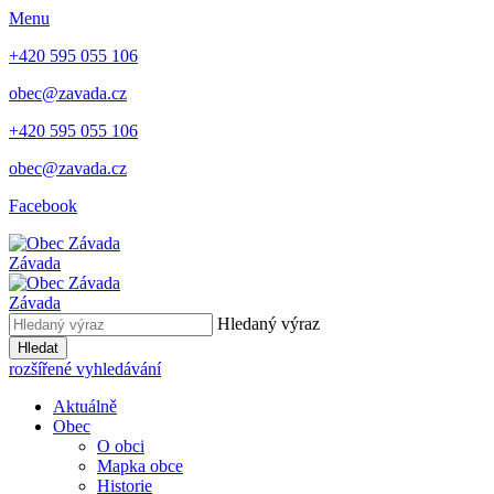
Menu
+420 595 055 106
obec@zavada.cz
+420 595 055 106
obec@zavada.cz
Facebook
Závada
Závada
Hledaný výraz
Hledat
rozšířené vyhledávání
Aktuálně
Obec
O obci
Mapka obce
Historie