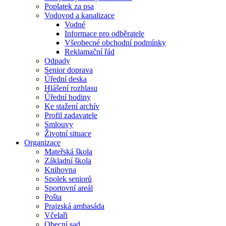
Poplatek za psa
Vodovod a kanalizace
Vodné
Informace pro odběratele
Všeobecné obchodní podmínky
Reklamační řád
Odpady
Senior doprava
Úřední deska
Hlášení rozhlasu
Úřední hodiny
Ke stažení archív
Profil zadavatele
Smlouvy
Životní situace
Organizace
Mateřská škola
Základní škola
Knihovna
Spolek seniorů
Sportovní areál
Pošta
Prajzská ambasáda
Včelaři
Obecní sad