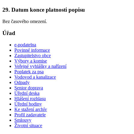
29. Datum konce platnosti popisu
Bez časového omezení.
Úřad
e-podatelna
Povinné informace
Zastupitelstvo obce
Výbory a komise
Veřejné vyhlášky a nařízení
Poplatek za psa
Vodovod a kanalizace
Odpady
Senior doprava
Úřední deska
Hlášení rozhlasu
Úřední hodiny
Ke stažení archív
Profil zadavatele
Smlouvy
Životní situace