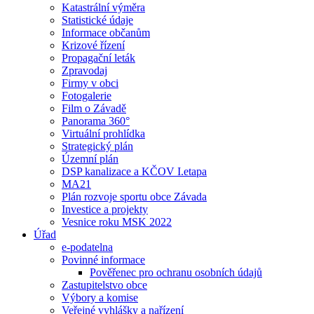
Katastrální výměra
Statistické údaje
Informace občanům
Krizové řízení
Propagační leták
Zpravodaj
Firmy v obci
Fotogalerie
Film o Závadě
Panorama 360°
Virtuální prohlídka
Strategický plán
Územní plán
DSP kanalizace a KČOV I.etapa
MA21
Plán rozvoje sportu obce Závada
Investice a projekty
Vesnice roku MSK 2022
Úřad
e-podatelna
Povinné informace
Pověřenec pro ochranu osobních údajů
Zastupitelstvo obce
Výbory a komise
Veřejné vyhlášky a nařízení