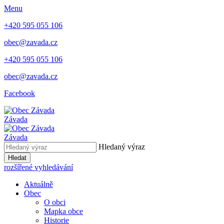
Menu
+420 595 055 106
obec@zavada.cz
+420 595 055 106
obec@zavada.cz
Facebook
Závada
Závada
Hledaný výraz
Hledat
rozšířené vyhledávání
Aktuálně
Obec
O obci
Mapka obce
Historie