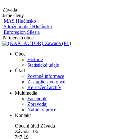
Závada
Jsme členy
MAS Hlučínsko
Sdružení obcí Hlučínska
Euroregion Silesia
Partnerská obec
Zawada (PL)
Obec
Historie
Statistické údaje
Úřad
Povinné informace
Zastupitelstvo obce
Ke stažení archív
Multimedia
Facebook
Zpravodaj
Nabídky práce
Kontakt
Obecní úřad Závada
Závada 106
747 19