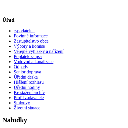
Úřad
e-podatelna
Povinné informace
Zastupitelstvo obce
Výbory a komise
Veřejné vyhlášky a nařízení
Poplatek za psa
Vodovod a kanalizace
Odpady
Senior doprava
Úřední deska
Hlášení rozhlasu
Úřední hodiny
Ke stažení archív
Profil zadavatele
Smlouvy
Životní situace
Nabídky