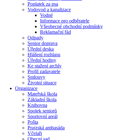
Poplatek za psa
Vodovod a kanalizace
Vodné
Informace pro odběratele
Všeobecné obchodní podmínky
Reklamační řád
Odpady
Senior doprava
Úřední deska
Hlášení rozhlasu
Úřední hodiny
Ke stažení archív
Profil zadavatele
Smlouvy
Životní situace
Organizace
Mateřská škola
Základní škola
Knihovna
Spolek seniorů
Sportovní areál
Pošta
Prajzská ambasáda
Včelaři
Obecní sad