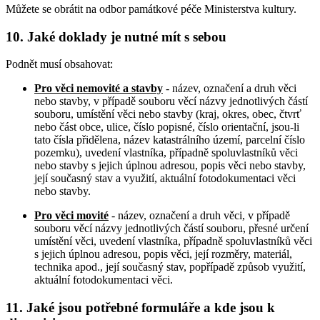
Můžete se obrátit na odbor památkové péče Ministerstva kultury.
10. Jaké doklady je nutné mít s sebou
Podnět musí obsahovat:
Pro věci nemovité a stavby
- název, označení a druh věci
nebo stavby, v případě souboru věcí názvy jednotlivých částí
souboru, umístění věci nebo stavby (kraj, okres, obec, čtvrť
nebo část obce, ulice, číslo popisné, číslo orientační, jsou-li
tato čísla přidělena, název katastrálního území, parcelní číslo
pozemku), uvedení vlastníka, případně spoluvlastníků věci
nebo stavby s jejich úplnou adresou, popis věci nebo stavby,
její současný stav a využití, aktuální fotodokumentaci věci
nebo stavby.
Pro věci movité
- název, označení a druh věci, v případě
souboru věcí názvy jednotlivých částí souboru, přesné určení
umístění věci, uvedení vlastníka, případně spoluvlastníků věci
s jejich úplnou adresou, popis věci, její rozměry, materiál,
technika apod., její současný stav, popřípadě způsob využití,
aktuální fotodokumentaci věci.
11. Jaké jsou potřebné formuláře a kde jsou k