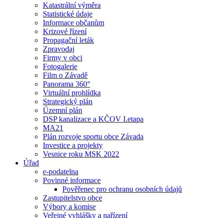
Katastrální výměra
Statistické údaje
Informace občanům
Krizové řízení
Propagační leták
Zpravodaj
Firmy v obci
Fotogalerie
Film o Závadě
Panorama 360°
Virtuální prohlídka
Strategický plán
Územní plán
DSP kanalizace a KČOV I.etapa
MA21
Plán rozvoje sportu obce Závada
Investice a projekty
Vesnice roku MSK 2022
Úřad
e-podatelna
Povinné informace
Pověřenec pro ochranu osobních údajů
Zastupitelstvo obce
Výbory a komise
Veřejné vyhlášky a nařízení